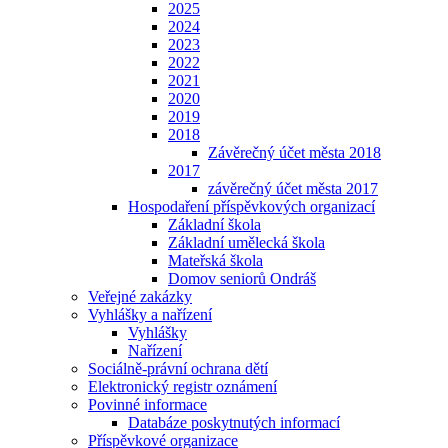
2025
2024
2023
2022
2021
2020
2019
2018
Závěrečný účet města 2018
2017
závěrečný účet města 2017
Hospodaření příspěvkových organizací
Základní škola
Základní umělecká škola
Mateřská škola
Domov seniorů Ondráš
Veřejné zakázky
Vyhlášky a nařízení
Vyhlášky
Nařízení
Sociálně-právní ochrana dětí
Elektronický registr oznámení
Povinné informace
Databáze poskytnutých informací
Příspěvkové organizace