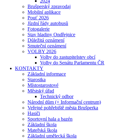
2024
Brušperský zpravodaj
Mobilní aplikace
Pouť 2026
Jízdní řády autobusů
Fotogalerie
Stav hladiny Ondřejnice
Důležitá oznámení
Smuteční oznámení
VOLBY 2026
Volby do zastupitelstev obcí
Volby do Senátu Parlamentu ČR
KONTAKTY
Základní informace
Starostka
Místostarostové
Městský úřad
Technický odbor
Národní dům (+ Informační centrum)
Veřejné pohřebiště města Brušperka
Hasiči
Sportovní hala a bazén
Základní škola
Mateřská škola
Základní umělecká škola