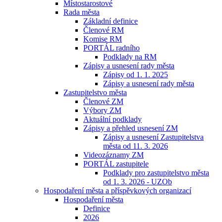
Místostarostové
Rada města
Základní definice
Členové RM
Komise RM
PORTÁL radního
Podklady na RM
Zápisy a usnesení rady města
Zápisy od 1. 1. 2025
Zápisy a usnesení rady města
Zastupitelstvo města
Členové ZM
Výbory ZM
Aktuální podklady
Zápisy a přehled usnesení ZM
Zápisy a usnesení Zastupitelstva
města od 11. 3. 2026
Videozáznamy ZM
PORTÁL zastupitele
Podklady pro zastupitelstvo města
od 1. 3. 2026 - UZOb
Hospodaření města a příspěvkových organizací
Hospodaření města
Definice
2026