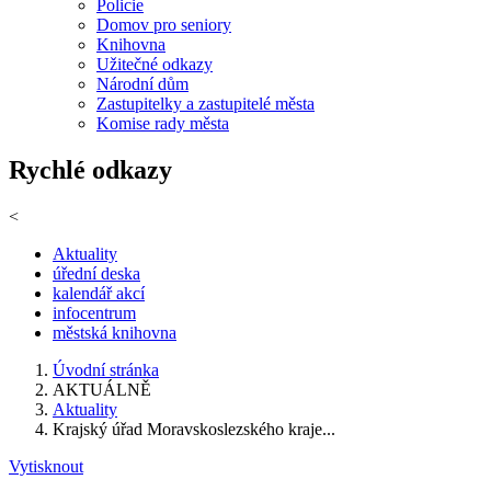
Policie
Domov pro seniory
Knihovna
Užitečné odkazy
Národní dům
Zastupitelky a zastupitelé města
Komise rady města
Rychlé odkazy
<
Aktuality
úřední deska
kalendář akcí
infocentrum
městská knihovna
Úvodní stránka
AKTUÁLNĚ
Aktuality
Krajský úřad Moravskoslezského kraje...
Vytisknout