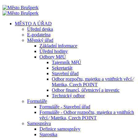
MĚSTO A ÚŘAD
Úřední deska
E-podatelna
Městský úřad
Základní informace
Úřední hodiny
Odbory MěÚ
Tajemník MěÚ
Sekretariát
Stavební úřad
Odbor rozpočtu, majetku a vnitřních věcí ⁄
Matrika, Czech POINT
Odbor financí, účetnictví a investic
Technický odbor
Formuláře
Formuláře - Stavební úřad
Formuláře - Odbor rozpočtu, majetku a vnitřních
věcí ⁄ Matrika, Czech POINT
Samospráva
Definice samosprávy
Starostka