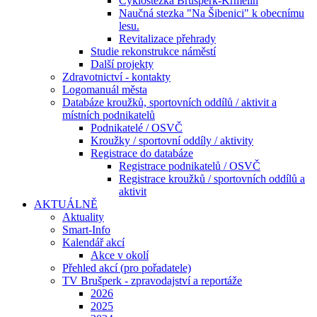
Cyklostezka Brušperk-Krmelín
Naučná stezka "Na Šibenici" k obecnímu
lesu.
Revitalizace přehrady
Studie rekonstrukce náměstí
Další projekty
Zdravotnictví - kontakty
Logomanuál města
Databáze kroužků, sportovních oddílů / aktivit a
místních podnikatelů
Podnikatelé / OSVČ
Kroužky / sportovní oddíly / aktivity
Registrace do databáze
Registrace podnikatelů / OSVČ
Registrace kroužků / sportovních oddílů a
aktivit
AKTUÁLNĚ
Aktuality
Smart-Info
Kalendář akcí
Akce v okolí
Přehled akcí (pro pořadatele)
TV Brušperk - zpravodajství a reportáže
2026
2025