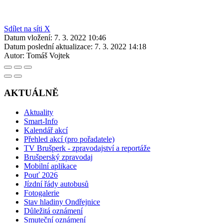
Sdílet na síti X
Datum vložení:
7. 3. 2022 10:46
Datum poslední aktualizace:
7. 3. 2022 14:18
Autor:
Tomáš Vojtek
AKTUÁLNĚ
Aktuality
Smart-Info
Kalendář akcí
Přehled akcí (pro pořadatele)
TV Brušperk - zpravodajství a reportáže
Brušperský zpravodaj
Mobilní aplikace
Pouť 2026
Jízdní řády autobusů
Fotogalerie
Stav hladiny Ondřejnice
Důležitá oznámení
Smuteční oznámení