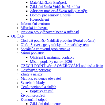
Mateřská škola Brušperk
Základní škola Vojtěcha Martínka
Základní umělecká škola Jožky Matěje
Domov pro seniory Ondráš
Hospodaření
Informační centrum
Městská knihovna
Pravidla pro vyřizování petic a stížností
OBČAN
Chci dát podnět ⁄ Nahlásit problém (Portál občana)
ObčanServer - geografický informační systém
Sociální a zdravotní problematika
Místní poplatky
Ohlášení k místnímu poplatku
Místní poplatky na rok 2026
CZECH POINT včetně OVĚŘOVÁNÍ podpisů a listin
Odstávky a poruchy
Ztráty a nálezy
Matrika, evidence obyvatel
Svatební obřady
Ceník poplatků a služeb
Poplatky ze psů
Životní prostředí
Komunální odpad
Základní dokumenty