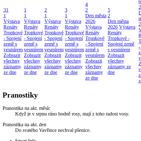
6
4
2
31
1
2
3
2
5
1
1
1
1
Den města
2
m
Výstava
Výstava
Výstava
Výstava
2026
Den města
2
Renáty
Renáty
Renáty
Renáty
Výstava
2026
Výstava
V
Tropkové
Tropkové
Tropkové
Tropkové
Renáty
Renáty
R
- Spojení
- Spojení
- Spojení
- Spojení
Tropkové
Tropkové -
T
země s
země s
země s
země s
- Spojení
Spojení země
-
vesmírem
vesmírem
vesmírem
vesmírem
země s
s vesmírem
z
Zobrazit
Zobrazit
Zobrazit
Zobrazit
vesmírem
Zobrazit
v
všechny
všechny
všechny
všechny
Zobrazit
všechny
Z
záznamy
záznamy
záznamy
záznamy
všechny
záznamy ze
v
ze dne
ze dne
ze dne
ze dne
záznamy
dne
z
ze dne
z
Pranostiky
Pranostika na akt. měsíc
Když je v srpnu ráno hodně rosy, mají z toho radost vosy.
Pranostika na akt. den
Do svatého Vavřince nechval pšenice.
Smart Info