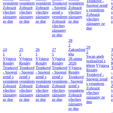
Tropkové -
vesmírem
vesmírem
vesmírem
Tropkové
vesmírem
v
Spojení země
Zobrazit
Zobrazit
Zobrazit
- Spojení
Zobrazit
Z
s vesmírem
všechny
všechny
všechny
země s
všechny
v
Zobrazit
záznamy
záznamy
záznamy
vesmírem
záznamy
z
všechny
ze dne
ze dne
ze dne
Zobrazit
ze dne
z
záznamy ze
všechny
dne
záznamy
ze dne
28
2
29
24
25
26
27
Zakončení
3
2
1
1
1
1
léta
1
Swap aneb
Výstava
Výstava
Výstava
Výstava
28.srpna
V
rozloučení s
Renáty
Renáty
Renáty
Renáty
2026
R
létem
Výstava
Tropkové
Tropkové
Tropkové
Tropkové
Výstava
T
Renáty
- Spojení
- Spojení
- Spojení
- Spojení
Renáty
-
Tropkové -
země s
země s
země s
země s
Tropkové
z
Spojení země
vesmírem
vesmírem
vesmírem
vesmírem
- Spojení
v
s vesmírem
Zobrazit
Zobrazit
Zobrazit
Zobrazit
země s
Z
Zobrazit
všechny
všechny
všechny
všechny
vesmírem
v
všechny
záznamy
záznamy
záznamy
záznamy
Zobrazit
z
záznamy ze
ze dne
ze dne
ze dne
ze dne
všechny
z
dne
záznamy
ze dne