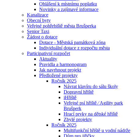
Ohlášení k místnímu poplatku
Novinky a zajímavé informace
Kanalizace
Obecní byty
Veřejné pohřebiště města Brušperka
Senior Taxi
Žádost o dotace
Dotace - Městská památková zóna
Individuální dotace z rozpočtu města
Participativní rozpočet
Aktuality
Pravidla a harmonogram
Jak navrhnout projekt
Předložené projekty
Ročník 2025
Návrat klavíru do sálu školy
Dopravní hřiště
iHřiště
Veřejné psí hřiště ⁄ Agility park
Brušperk
Hrací prvky na dětské hřiště
Zbylé projekty
Ročník 2025
Multifunkční hřiště u vodní nádrže
Dům pro jiřičky