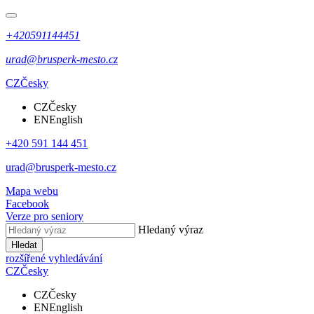
+420591144451
urad@brusperk-mesto.cz
CZ
Česky
CZ
Česky
EN
English
+420 591 144 451
urad@brusperk-mesto.cz
Mapa webu
Facebook
Verze pro seniory
Hledaný výraz
Hledat
rozšířené vyhledávání
CZ
Česky
CZ
Česky
EN
English