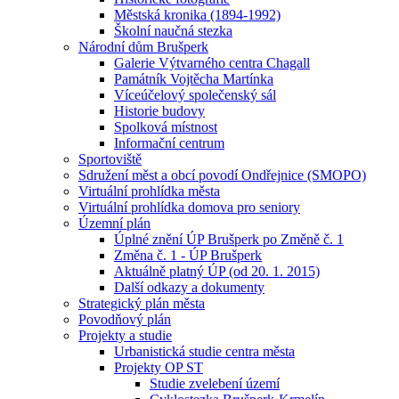
Městská kronika (1894-1992)
Školní naučná stezka
Národní dům Brušperk
Galerie Výtvarného centra Chagall
Památník Vojtěcha Martínka
Víceúčelový společenský sál
Historie budovy
Spolková místnost
Informační centrum
Sportoviště
Sdružení měst a obcí povodí Ondřejnice (SMOPO)
Virtuální prohlídka města
Virtuální prohlídka domova pro seniory
Územní plán
Úplné znění ÚP Brušperk po Změně č. 1
Změna č. 1 - ÚP Brušperk
Aktuálně platný ÚP (od 20. 1. 2015)
Další odkazy a dokumenty
Strategický plán města
Povodňový plán
Projekty a studie
Urbanistická studie centra města
Projekty OP ST
Studie zvelebení území