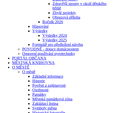
Zdravější stromy v okolí dětského
hřiště
Zbylé projekty
Obrazová příloha
Ročník 2026
Hlasování
Výsledky
Výsledky 2024
Výsledky 2025
Formulář pro předložení návrhu
POVODNĚ - dotace domácnostem
Omezení používání pyrotechniky
PORTÁL OBČANA
MĚSTSKÁ KNIHOVNA
O MĚSTĚ
O městě
Základní informace
Historie
Pověsti a zajímavosti
Osobnosti
Památky
Městská památková zóna
Zakládací listina
Symboly města
Historické fotografie