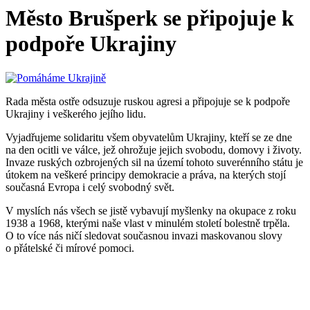
Město Brušperk se připojuje k
podpoře Ukrajiny
Rada města ostře odsuzuje ruskou agresi a připojuje se k podpoře
Ukrajiny i veškerého jejího lidu.
Vyjadřujeme solidaritu všem obyvatelům Ukrajiny, kteří se ze dne
na den ocitli ve válce, jež ohrožuje jejich svobodu, domovy i životy.
Invaze ruských ozbrojených sil na území tohoto suverénního státu je
útokem na veškeré principy demokracie a práva, na kterých stojí
současná Evropa i celý svobodný svět.
V myslích nás všech se jistě vybavují myšlenky na okupace z roku
1938 a 1968, kterými naše vlast v minulém století bolestně trpěla.
O to více nás ničí sledovat současnou invazi maskovanou slovy
o přátelské či mírové pomoci.