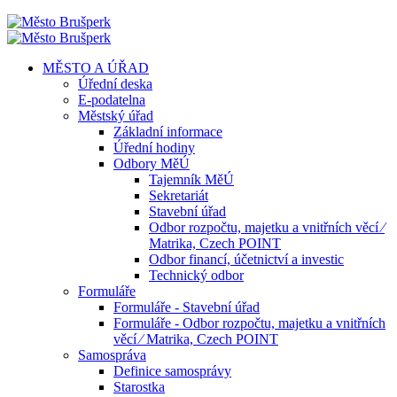
MĚSTO A ÚŘAD
Úřední deska
E-podatelna
Městský úřad
Základní informace
Úřední hodiny
Odbory MěÚ
Tajemník MěÚ
Sekretariát
Stavební úřad
Odbor rozpočtu, majetku a vnitřních věcí ⁄
Matrika, Czech POINT
Odbor financí, účetnictví a investic
Technický odbor
Formuláře
Formuláře - Stavební úřad
Formuláře - Odbor rozpočtu, majetku a vnitřních
věcí ⁄ Matrika, Czech POINT
Samospráva
Definice samosprávy
Starostka