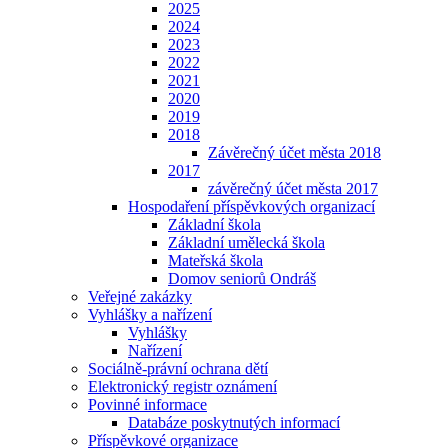
2025
2024
2023
2022
2021
2020
2019
2018
Závěrečný účet města 2018
2017
závěrečný účet města 2017
Hospodaření příspěvkových organizací
Základní škola
Základní umělecká škola
Mateřská škola
Domov seniorů Ondráš
Veřejné zakázky
Vyhlášky a nařízení
Vyhlášky
Nařízení
Sociálně-právní ochrana dětí
Elektronický registr oznámení
Povinné informace
Databáze poskytnutých informací
Příspěvkové organizace