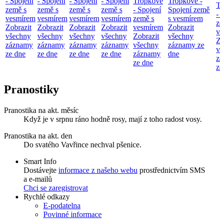
- Spojení
- Spojení
- Spojení
- Spojení
Tropkové
Tropkové -
T
země s
země s
země s
země s
- Spojení
Spojení země
-
vesmírem
vesmírem
vesmírem
vesmírem
země s
s vesmírem
z
Zobrazit
Zobrazit
Zobrazit
Zobrazit
vesmírem
Zobrazit
v
všechny
všechny
všechny
všechny
Zobrazit
všechny
Z
záznamy
záznamy
záznamy
záznamy
všechny
záznamy ze
v
ze dne
ze dne
ze dne
ze dne
záznamy
dne
z
ze dne
z
Pranostiky
Pranostika na akt. měsíc
Když je v srpnu ráno hodně rosy, mají z toho radost vosy.
Pranostika na akt. den
Do svatého Vavřince nechval pšenice.
Smart Info
Dostávejte
informace z našeho webu
prostřednictvím SMS
a e-mailů
Chci se zaregistrovat
Rychlé odkazy
E-podatelna
Povinné informace