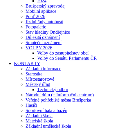
2024
Brušperský zpravodaj
Mobilní aplikace
Pouť 2026
Jízdní řády autobusů
Fotogalerie
Stav hladiny Ondřejnice
Důležitá oznámení
Smuteční oznámení
VOLBY 2026
Volby do zastupitelstev obcí
Volby do Senátu Parlamentu ČR
KONTAKTY
Základní informace
Starostka
Místostarostové
Městský úřad
Technický odbor
Národní dům (+ Informační centrum)
Veřejné pohřebiště města Brušperka
Hasiči
Sportovní hala a bazén
Základní škola
Mateřská škola
Základní umělecká škola