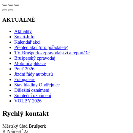
AKTUÁLNĚ
Aktuality
Smart-Info
Kalendář akcí
Přehled akcí (pro pořadatele)
TV Brušperk - zpravodajství a reportáže
Brušperský zpravodaj
Mobilní aplikace
Pouť 2026
Jízdní řády autobusů
Fotogalerie
Stav hladiny Ondřejnice
Důležitá oznámení
Smuteční oznámení
VOLBY 2026
Rychlý kontakt
Městský úřad Brušperk
K Náměstí 22