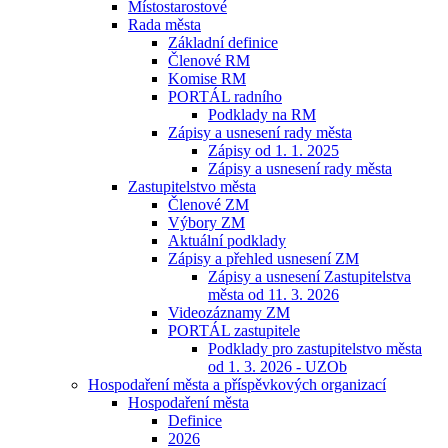
Místostarostové
Rada města
Základní definice
Členové RM
Komise RM
PORTÁL radního
Podklady na RM
Zápisy a usnesení rady města
Zápisy od 1. 1. 2025
Zápisy a usnesení rady města
Zastupitelstvo města
Členové ZM
Výbory ZM
Aktuální podklady
Zápisy a přehled usnesení ZM
Zápisy a usnesení Zastupitelstva
města od 11. 3. 2026
Videozáznamy ZM
PORTÁL zastupitele
Podklady pro zastupitelstvo města
od 1. 3. 2026 - UZOb
Hospodaření města a příspěvkových organizací
Hospodaření města
Definice
2026