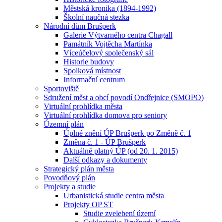
Městská kronika (1894-1992)
Školní naučná stezka
Národní dům Brušperk
Galerie Výtvarného centra Chagall
Památník Vojtěcha Martínka
Víceúčelový společenský sál
Historie budovy
Spolková místnost
Informační centrum
Sportoviště
Sdružení měst a obcí povodí Ondřejnice (SMOPO)
Virtuální prohlídka města
Virtuální prohlídka domova pro seniory
Územní plán
Úplné znění ÚP Brušperk po Změně č. 1
Změna č. 1 - ÚP Brušperk
Aktuálně platný ÚP (od 20. 1. 2015)
Další odkazy a dokumenty
Strategický plán města
Povodňový plán
Projekty a studie
Urbanistická studie centra města
Projekty OP ST
Studie zvelebení území