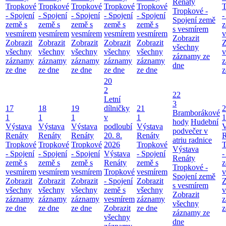
Renáty
Tropkové
Tropkové
Tropkové
Tropkové
Tropkové
T
Tropkové -
- Spojení
- Spojení
- Spojení
- Spojení
- Spojení
-
Spojení země
země s
země s
země s
země s
země s
z
s vesmírem
vesmírem
vesmírem
vesmírem
vesmírem
vesmírem
v
Zobrazit
Zobrazit
Zobrazit
Zobrazit
Zobrazit
Zobrazit
Z
všechny
všechny
všechny
všechny
všechny
všechny
v
záznamy ze
záznamy
záznamy
záznamy
záznamy
záznamy
z
dne
ze dne
ze dne
ze dne
ze dne
ze dne
z
20
2
22
Letní
3
17
18
19
dílničky
21
2
Bramborákové
1
1
1
v
1
1
hody
Hudební
Výstava
Výstava
Výstava
podloubí
Výstava
V
podvečer v
Renáty
Renáty
Renáty
20. 8.
Renáty
R
atriu radnice
Tropkové
Tropkové
Tropkové
2026
Tropkové
T
Výstava
- Spojení
- Spojení
- Spojení
Výstava
- Spojení
-
Renáty
země s
země s
země s
Renáty
země s
z
Tropkové -
vesmírem
vesmírem
vesmírem
Tropkové
vesmírem
v
Spojení země
Zobrazit
Zobrazit
Zobrazit
- Spojení
Zobrazit
Z
s vesmírem
všechny
všechny
všechny
země s
všechny
v
Zobrazit
záznamy
záznamy
záznamy
vesmírem
záznamy
z
všechny
ze dne
ze dne
ze dne
Zobrazit
ze dne
z
záznamy ze
všechny
dne