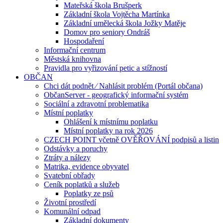
Mateřská škola Brušperk
Základní škola Vojtěcha Martínka
Základní umělecká škola Jožky Matěje
Domov pro seniory Ondráš
Hospodaření
Informační centrum
Městská knihovna
Pravidla pro vyřizování petic a stížností
OBČAN
Chci dát podnět ⁄ Nahlásit problém (Portál občana)
ObčanServer - geografický informační systém
Sociální a zdravotní problematika
Místní poplatky
Ohlášení k místnímu poplatku
Místní poplatky na rok 2026
CZECH POINT včetně OVĚŘOVÁNÍ podpisů a listin
Odstávky a poruchy
Ztráty a nálezy
Matrika, evidence obyvatel
Svatební obřady
Ceník poplatků a služeb
Poplatky ze psů
Životní prostředí
Komunální odpad
Základní dokumenty