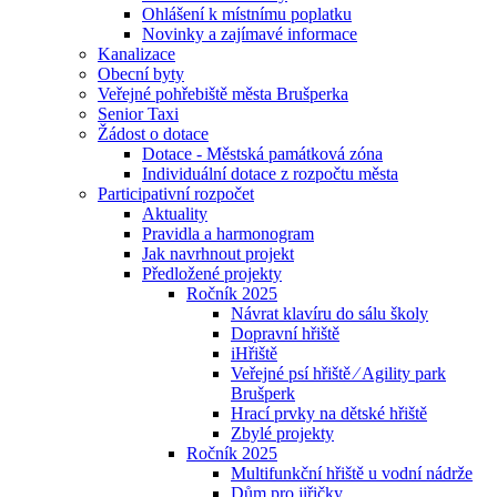
Ohlášení k místnímu poplatku
Novinky a zajímavé informace
Kanalizace
Obecní byty
Veřejné pohřebiště města Brušperka
Senior Taxi
Žádost o dotace
Dotace - Městská památková zóna
Individuální dotace z rozpočtu města
Participativní rozpočet
Aktuality
Pravidla a harmonogram
Jak navrhnout projekt
Předložené projekty
Ročník 2025
Návrat klavíru do sálu školy
Dopravní hřiště
iHřiště
Veřejné psí hřiště ⁄ Agility park
Brušperk
Hrací prvky na dětské hřiště
Zbylé projekty
Ročník 2025
Multifunkční hřiště u vodní nádrže
Dům pro jiřičky