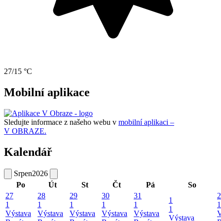
27/15 °C
Mobilní aplikace
Sledujte informace z našeho webu v
mobilní aplikaci –
V OBRAZE.
Kalendář
Srpen
2026
Po
Út
St
Čt
Pá
So
27
28
29
30
31
2
1
1
1
1
1
1
1
1
Výstava
Výstava
Výstava
Výstava
Výstava
V
Výstava