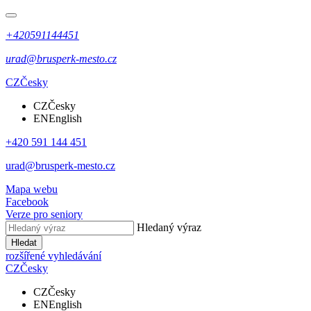
+420591144451
urad@brusperk-mesto.cz
CZ
Česky
CZ
Česky
EN
English
+420 591 144 451
urad@brusperk-mesto.cz
Mapa webu
Facebook
Verze pro seniory
Hledaný výraz
Hledat
rozšířené vyhledávání
CZ
Česky
CZ
Česky
EN
English