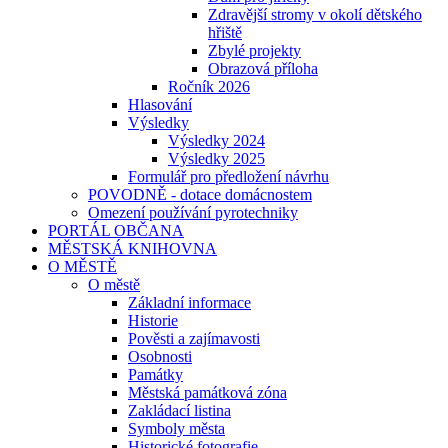
Zdravější stromy v okolí dětského
hřiště
Zbylé projekty
Obrazová příloha
Ročník 2026
Hlasování
Výsledky
Výsledky 2024
Výsledky 2025
Formulář pro předložení návrhu
POVODNĚ - dotace domácnostem
Omezení používání pyrotechniky
PORTÁL OBČANA
MĚSTSKÁ KNIHOVNA
O MĚSTĚ
O městě
Základní informace
Historie
Pověsti a zajímavosti
Osobnosti
Památky
Městská památková zóna
Zakládací listina
Symboly města
Historické fotografie