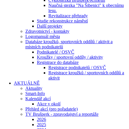
Cyklostezka Brušperk-Krmelín
Naučná stezka "Na Šibenici" k obecnímu
lesu.
Revitalizace přehrady
Studie rekonstrukce náměstí
Další projekty
Zdravotnictví - kontakty
Logomanuál města
Databáze kroužků, sportovních oddílů / aktivit a
místních podnikatelů
Podnikatelé / OSVČ
Kroužky / sportovní oddíly / aktivity
Registrace do databáze
Registrace podnikatelů / OSVČ
Registrace kroužků / sportovních oddílů a
aktivit
AKTUÁLNĚ
Aktuality
Smart-Info
Kalendář akcí
Akce v okolí
Přehled akcí (pro pořadatele)
TV Brušperk - zpravodajství a reportáže
2026
2025