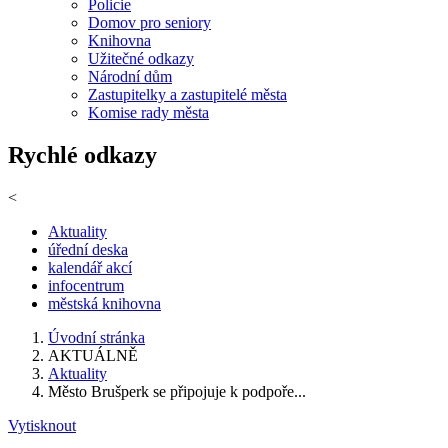
Policie
Domov pro seniory
Knihovna
Užitečné odkazy
Národní dům
Zastupitelky a zastupitelé města
Komise rady města
Rychlé odkazy
<
Aktuality
úřední deska
kalendář akcí
infocentrum
městská knihovna
Úvodní stránka
AKTUÁLNĚ
Aktuality
Město Brušperk se připojuje k podpoře...
Vytisknout