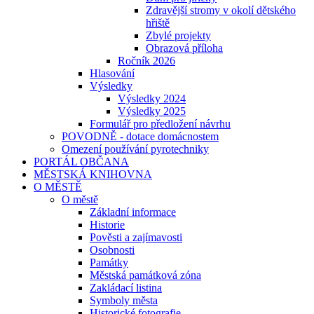
Zdravější stromy v okolí dětského
hřiště
Zbylé projekty
Obrazová příloha
Ročník 2026
Hlasování
Výsledky
Výsledky 2024
Výsledky 2025
Formulář pro předložení návrhu
POVODNĚ - dotace domácnostem
Omezení používání pyrotechniky
PORTÁL OBČANA
MĚSTSKÁ KNIHOVNA
O MĚSTĚ
O městě
Základní informace
Historie
Pověsti a zajímavosti
Osobnosti
Památky
Městská památková zóna
Zakládací listina
Symboly města
Historické fotografie