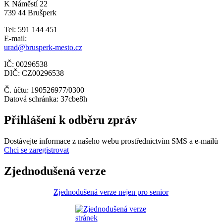
K Náměstí 22
739 44 Brušperk
Tel: 591 144 451
E-mail:
urad@brusperk-mesto.cz
IČ: 00296538
DIČ: CZ00296538
Č. účtu: 190526977/0300
Datová schránka: 37cbe8h
Přihlášení k odběru zpráv
Dostávejte informace z našeho webu prostřednictvím SMS a e-mailů
Chci se zaregistrovat
Zjednodušená verze
Zjednodušená verze nejen pro senior