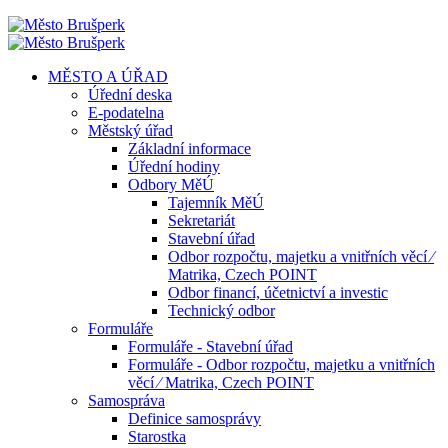
MĚSTO A ÚŘAD
Úřední deska
E-podatelna
Městský úřad
Základní informace
Úřední hodiny
Odbory MěÚ
Tajemník MěÚ
Sekretariát
Stavební úřad
Odbor rozpočtu, majetku a vnitřních věcí ⁄
Matrika, Czech POINT
Odbor financí, účetnictví a investic
Technický odbor
Formuláře
Formuláře - Stavební úřad
Formuláře - Odbor rozpočtu, majetku a vnitřních
věcí ⁄ Matrika, Czech POINT
Samospráva
Definice samosprávy
Starostka