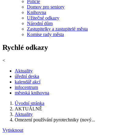
Policie
Domov pro seniory
Knihovna
Užitečné odkazy
Národní dům
Zastupitelky a zastupitelé města
Komise rady města
Rychlé odkazy
<
Aktuality
úřední deska
kalendář akcí
infocentrum
městská knihovna
Úvodní stránka
AKTUÁLNĚ
Aktuality
Omezení používání pyrotechniky (nový...
Vytisknout