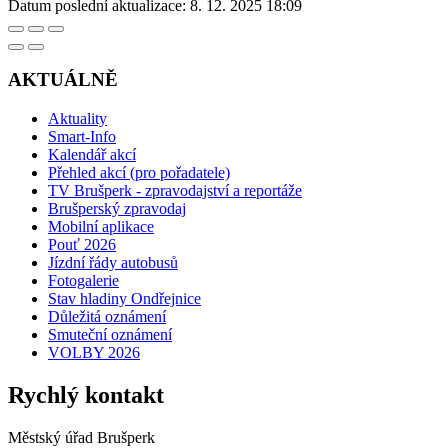
Datum poslední aktualizace:
8. 12. 2025 18:09
AKTUÁLNĚ
Aktuality
Smart-Info
Kalendář akcí
Přehled akcí (pro pořadatele)
TV Brušperk - zpravodajství a reportáže
Brušperský zpravodaj
Mobilní aplikace
Pouť 2026
Jízdní řády autobusů
Fotogalerie
Stav hladiny Ondřejnice
Důležitá oznámení
Smuteční oznámení
VOLBY 2026
Rychlý kontakt
Městský úřad Brušperk