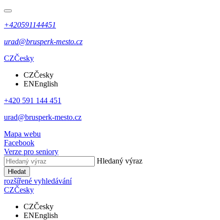
+420591144451
urad@brusperk-mesto.cz
CZ
Česky
CZ
Česky
EN
English
+420 591 144 451
urad@brusperk-mesto.cz
Mapa webu
Facebook
Verze pro seniory
Hledaný výraz
Hledat
rozšířené vyhledávání
CZ
Česky
CZ
Česky
EN
English