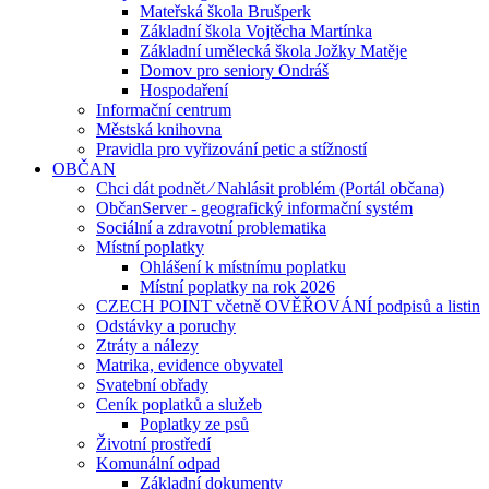
Mateřská škola Brušperk
Základní škola Vojtěcha Martínka
Základní umělecká škola Jožky Matěje
Domov pro seniory Ondráš
Hospodaření
Informační centrum
Městská knihovna
Pravidla pro vyřizování petic a stížností
OBČAN
Chci dát podnět ⁄ Nahlásit problém (Portál občana)
ObčanServer - geografický informační systém
Sociální a zdravotní problematika
Místní poplatky
Ohlášení k místnímu poplatku
Místní poplatky na rok 2026
CZECH POINT včetně OVĚŘOVÁNÍ podpisů a listin
Odstávky a poruchy
Ztráty a nálezy
Matrika, evidence obyvatel
Svatební obřady
Ceník poplatků a služeb
Poplatky ze psů
Životní prostředí
Komunální odpad
Základní dokumenty