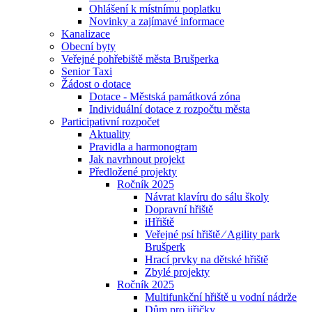
Ohlášení k místnímu poplatku
Novinky a zajímavé informace
Kanalizace
Obecní byty
Veřejné pohřebiště města Brušperka
Senior Taxi
Žádost o dotace
Dotace - Městská památková zóna
Individuální dotace z rozpočtu města
Participativní rozpočet
Aktuality
Pravidla a harmonogram
Jak navrhnout projekt
Předložené projekty
Ročník 2025
Návrat klavíru do sálu školy
Dopravní hřiště
iHřiště
Veřejné psí hřiště ⁄ Agility park
Brušperk
Hrací prvky na dětské hřiště
Zbylé projekty
Ročník 2025
Multifunkční hřiště u vodní nádrže
Dům pro jiřičky