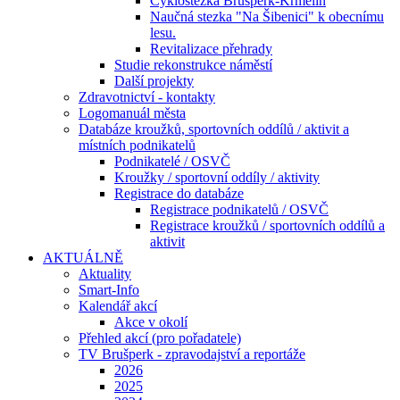
Cyklostezka Brušperk-Krmelín
Naučná stezka "Na Šibenici" k obecnímu
lesu.
Revitalizace přehrady
Studie rekonstrukce náměstí
Další projekty
Zdravotnictví - kontakty
Logomanuál města
Databáze kroužků, sportovních oddílů / aktivit a
místních podnikatelů
Podnikatelé / OSVČ
Kroužky / sportovní oddíly / aktivity
Registrace do databáze
Registrace podnikatelů / OSVČ
Registrace kroužků / sportovních oddílů a
aktivit
AKTUÁLNĚ
Aktuality
Smart-Info
Kalendář akcí
Akce v okolí
Přehled akcí (pro pořadatele)
TV Brušperk - zpravodajství a reportáže
2026
2025