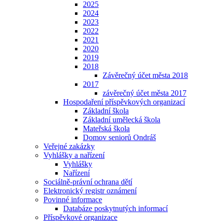
2025
2024
2023
2022
2021
2020
2019
2018
Závěrečný účet města 2018
2017
závěrečný účet města 2017
Hospodaření příspěvkových organizací
Základní škola
Základní umělecká škola
Mateřská škola
Domov seniorů Ondráš
Veřejné zakázky
Vyhlášky a nařízení
Vyhlášky
Nařízení
Sociálně-právní ochrana dětí
Elektronický registr oznámení
Povinné informace
Databáze poskytnutých informací
Příspěvkové organizace