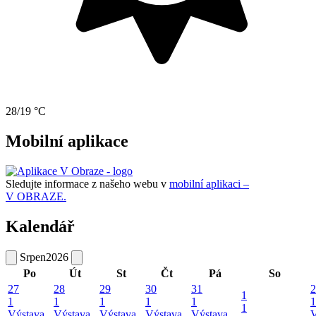
28/19 °C
Mobilní aplikace
Sledujte informace z našeho webu v
mobilní aplikaci –
V OBRAZE.
Kalendář
Srpen
2026
Po
Út
St
Čt
Pá
So
27
28
29
30
31
2
1
1
1
1
1
1
1
1
Výstava
Výstava
Výstava
Výstava
Výstava
V