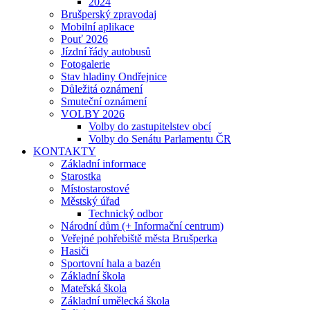
2024
Brušperský zpravodaj
Mobilní aplikace
Pouť 2026
Jízdní řády autobusů
Fotogalerie
Stav hladiny Ondřejnice
Důležitá oznámení
Smuteční oznámení
VOLBY 2026
Volby do zastupitelstev obcí
Volby do Senátu Parlamentu ČR
KONTAKTY
Základní informace
Starostka
Místostarostové
Městský úřad
Technický odbor
Národní dům (+ Informační centrum)
Veřejné pohřebiště města Brušperka
Hasiči
Sportovní hala a bazén
Základní škola
Mateřská škola
Základní umělecká škola