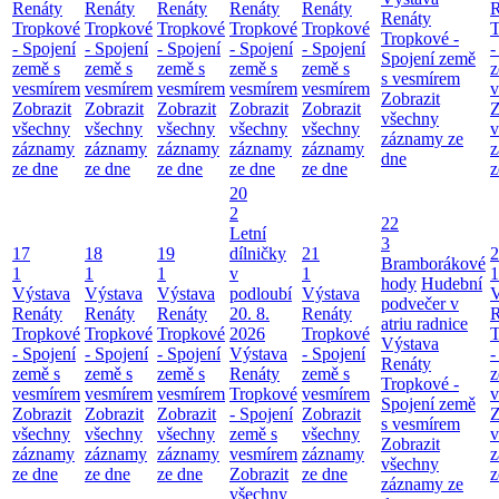
Renáty
Renáty
Renáty
Renáty
Renáty
R
Renáty
Tropkové
Tropkové
Tropkové
Tropkové
Tropkové
T
Tropkové -
- Spojení
- Spojení
- Spojení
- Spojení
- Spojení
-
Spojení země
země s
země s
země s
země s
země s
z
s vesmírem
vesmírem
vesmírem
vesmírem
vesmírem
vesmírem
v
Zobrazit
Zobrazit
Zobrazit
Zobrazit
Zobrazit
Zobrazit
Z
všechny
všechny
všechny
všechny
všechny
všechny
v
záznamy ze
záznamy
záznamy
záznamy
záznamy
záznamy
z
dne
ze dne
ze dne
ze dne
ze dne
ze dne
z
20
2
22
Letní
3
17
18
19
dílničky
21
2
Bramborákové
1
1
1
v
1
1
hody
Hudební
Výstava
Výstava
Výstava
podloubí
Výstava
V
podvečer v
Renáty
Renáty
Renáty
20. 8.
Renáty
R
atriu radnice
Tropkové
Tropkové
Tropkové
2026
Tropkové
T
Výstava
- Spojení
- Spojení
- Spojení
Výstava
- Spojení
-
Renáty
země s
země s
země s
Renáty
země s
z
Tropkové -
vesmírem
vesmírem
vesmírem
Tropkové
vesmírem
v
Spojení země
Zobrazit
Zobrazit
Zobrazit
- Spojení
Zobrazit
Z
s vesmírem
všechny
všechny
všechny
země s
všechny
v
Zobrazit
záznamy
záznamy
záznamy
vesmírem
záznamy
z
všechny
ze dne
ze dne
ze dne
Zobrazit
ze dne
z
záznamy ze
všechny