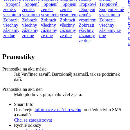
R
- Spojení
- Spojení
- Spojení
- Spojení
Tropkové
Tropkové -
T
země s
země s
země s
země s
- Spojení
Spojení země
-
vesmírem
vesmírem
vesmírem
vesmírem
země s
s vesmírem
z
Zobrazit
Zobrazit
Zobrazit
Zobrazit
vesmírem
Zobrazit
v
všechny
všechny
všechny
všechny
Zobrazit
všechny
Z
záznamy
záznamy
záznamy
záznamy
všechny
záznamy ze
v
ze dne
ze dne
ze dne
ze dne
záznamy
dne
z
ze dne
z
Pranostiky
Pranostika na akt. měsíc
Jak Vavřinec zavaří, Bartoloměj zasmaží, tak se podzimek
daří.
Pranostika na akt. den
Málo plodů v srpnu, málo včel z jara.
Smart Info
Dostávejte
informace z našeho webu
prostřednictvím SMS
a e-mailů
Chci se zaregistrovat
Rychlé odkazy