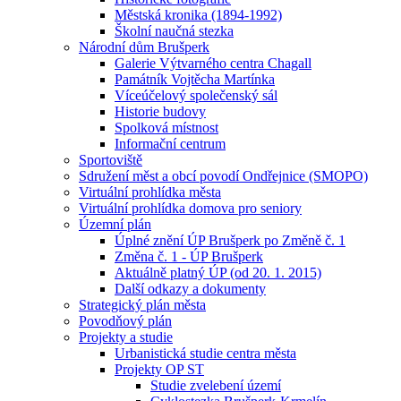
Městská kronika (1894-1992)
Školní naučná stezka
Národní dům Brušperk
Galerie Výtvarného centra Chagall
Památník Vojtěcha Martínka
Víceúčelový společenský sál
Historie budovy
Spolková místnost
Informační centrum
Sportoviště
Sdružení měst a obcí povodí Ondřejnice (SMOPO)
Virtuální prohlídka města
Virtuální prohlídka domova pro seniory
Územní plán
Úplné znění ÚP Brušperk po Změně č. 1
Změna č. 1 - ÚP Brušperk
Aktuálně platný ÚP (od 20. 1. 2015)
Další odkazy a dokumenty
Strategický plán města
Povodňový plán
Projekty a studie
Urbanistická studie centra města
Projekty OP ST
Studie zvelebení území