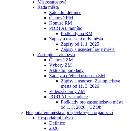
Místostarostové
Rada města
Základní definice
Členové RM
Komise RM
PORTÁL radního
Podklady na RM
Zápisy a usnesení rady města
Zápisy od 1. 1. 2025
Zápisy a usnesení rady města
Zastupitelstvo města
Členové ZM
Výbory ZM
Aktuální podklady
Zápisy a přehled usnesení ZM
Zápisy a usnesení Zastupitelstva
města od 11. 3. 2026
Videozáznamy ZM
PORTÁL zastupitele
Podklady pro zastupitelstvo města
od 1. 3. 2026 - UZOb
Hospodaření města a příspěvkových organizací
Hospodaření města
Definice
2026