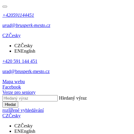
+420591144451
urad@brusperk-mesto.cz
CZ
Česky
CZ
Česky
EN
English
+420 591 144 451
urad@brusperk-mesto.cz
Mapa webu
Facebook
Verze pro seniory
Hledaný výraz
Hledat
rozšířené vyhledávání
CZ
Česky
CZ
Česky
EN
English