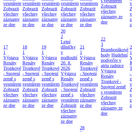
s vesmírem
vesmírem
vesmírem
vesmírem
vesmírem
vesmírem
v
Zobrazit
Zobrazit
Zobrazit
Zobrazit
Zobrazit
Zobrazit
Z
všechny
všechny
všechny
všechny
všechny
všechny
v
záznamy ze
záznamy
záznamy
záznamy
záznamy
záznamy
z
dne
ze dne
ze dne
ze dne
ze dne
ze dne
z
20
2
22
Letní
3
17
18
19
dílničky
21
2
Bramborákové
1
1
1
v
1
1
hody
Hudební
Výstava
Výstava
Výstava
podloubí
Výstava
V
podvečer v
Renáty
Renáty
Renáty
20. 8.
Renáty
R
atriu radnice
Tropkové
Tropkové
Tropkové
2026
Tropkové
T
Výstava
- Spojení
- Spojení
- Spojení
Výstava
- Spojení
-
Renáty
země s
země s
země s
Renáty
země s
z
Tropkové -
vesmírem
vesmírem
vesmírem
Tropkové
vesmírem
v
Spojení země
Zobrazit
Zobrazit
Zobrazit
- Spojení
Zobrazit
Z
s vesmírem
všechny
všechny
všechny
země s
všechny
v
Zobrazit
záznamy
záznamy
záznamy
vesmírem
záznamy
z
všechny
ze dne
ze dne
ze dne
Zobrazit
ze dne
z
záznamy ze
všechny
dne
záznamy
ze dne
28