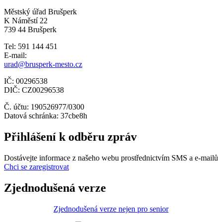
Městský úřad Brušperk
K Náměstí 22
739 44 Brušperk
Tel: 591 144 451
E-mail:
urad@brusperk-mesto.cz
IČ: 00296538
DIČ: CZ00296538
Č. účtu: 190526977/0300
Datová schránka: 37cbe8h
Přihlášení k odběru zpráv
Dostávejte informace z našeho webu prostřednictvím SMS a e-mailů
Chci se zaregistrovat
Zjednodušená verze
Zjednodušená verze nejen pro senior