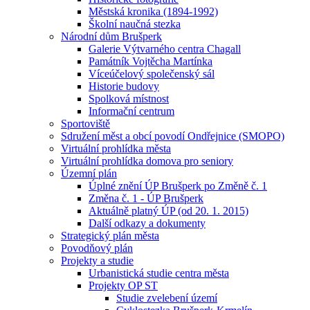
Městská kronika (1894-1992)
Školní naučná stezka
Národní dům Brušperk
Galerie Výtvarného centra Chagall
Památník Vojtěcha Martínka
Víceúčelový společenský sál
Historie budovy
Spolková místnost
Informační centrum
Sportoviště
Sdružení měst a obcí povodí Ondřejnice (SMOPO)
Virtuální prohlídka města
Virtuální prohlídka domova pro seniory
Územní plán
Úplné znění ÚP Brušperk po Změně č. 1
Změna č. 1 - ÚP Brušperk
Aktuálně platný ÚP (od 20. 1. 2015)
Další odkazy a dokumenty
Strategický plán města
Povodňový plán
Projekty a studie
Urbanistická studie centra města
Projekty OP ST
Studie zvelebení území