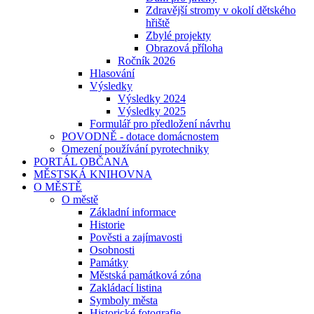
Zdravější stromy v okolí dětského
hřiště
Zbylé projekty
Obrazová příloha
Ročník 2026
Hlasování
Výsledky
Výsledky 2024
Výsledky 2025
Formulář pro předložení návrhu
POVODNĚ - dotace domácnostem
Omezení používání pyrotechniky
PORTÁL OBČANA
MĚSTSKÁ KNIHOVNA
O MĚSTĚ
O městě
Základní informace
Historie
Pověsti a zajímavosti
Osobnosti
Památky
Městská památková zóna
Zakládací listina
Symboly města
Historické fotografie