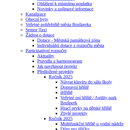
Ohlášení k místnímu poplatku
Novinky a zajímavé informace
Kanalizace
Obecní byty
Veřejné pohřebiště města Brušperka
Senior Taxi
Žádost o dotace
Dotace - Městská památková zóna
Individuální dotace z rozpočtu města
Participativní rozpočet
Aktuality
Pravidla a harmonogram
Jak navrhnout projekt
Předložené projekty
Ročník 2025
Návrat klavíru do sálu školy
Dopravní hřiště
iHřiště
Veřejné psí hřiště ⁄ Agility park
Brušperk
Hrací prvky na dětské hřiště
Zbylé projekty
Ročník 2025
Multifunkční hřiště u vodní nádrže
Dům pro jiřičky