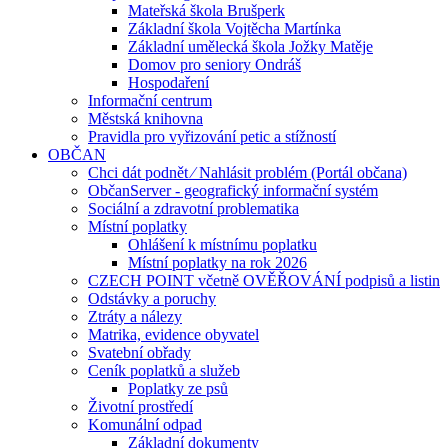
Mateřská škola Brušperk
Základní škola Vojtěcha Martínka
Základní umělecká škola Jožky Matěje
Domov pro seniory Ondráš
Hospodaření
Informační centrum
Městská knihovna
Pravidla pro vyřizování petic a stížností
OBČAN
Chci dát podnět ⁄ Nahlásit problém (Portál občana)
ObčanServer - geografický informační systém
Sociální a zdravotní problematika
Místní poplatky
Ohlášení k místnímu poplatku
Místní poplatky na rok 2026
CZECH POINT včetně OVĚŘOVÁNÍ podpisů a listin
Odstávky a poruchy
Ztráty a nálezy
Matrika, evidence obyvatel
Svatební obřady
Ceník poplatků a služeb
Poplatky ze psů
Životní prostředí
Komunální odpad
Základní dokumenty