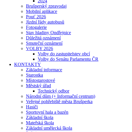
2024
Brušperský zpravodaj
Mobilní aplikace
Pouť 2026
Jízdní řády autobusů
Fotogalerie
Stav hladiny Ondřejnice
Důležitá oznámení
Smuteční oznámení
VOLBY 2026
Volby do zastupitelstev obcí
Volby do Senátu Parlamentu ČR
KONTAKTY
Základní informace
Starostka
Místostarostové
Městský úřad
Technický odbor
Národní dům (+ Informační centrum)
Veřejné pohřebiště města Brušperka
Hasiči
Sportovní hala a bazén
Základní škola
Mateřská škola
Základní umělecká škola