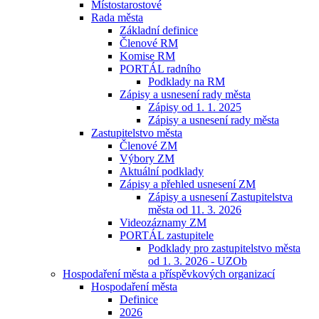
Místostarostové
Rada města
Základní definice
Členové RM
Komise RM
PORTÁL radního
Podklady na RM
Zápisy a usnesení rady města
Zápisy od 1. 1. 2025
Zápisy a usnesení rady města
Zastupitelstvo města
Členové ZM
Výbory ZM
Aktuální podklady
Zápisy a přehled usnesení ZM
Zápisy a usnesení Zastupitelstva
města od 11. 3. 2026
Videozáznamy ZM
PORTÁL zastupitele
Podklady pro zastupitelstvo města
od 1. 3. 2026 - UZOb
Hospodaření města a příspěvkových organizací
Hospodaření města
Definice
2026