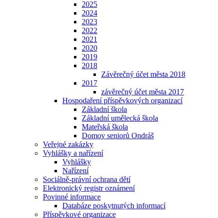
2025
2024
2023
2022
2021
2020
2019
2018
Závěrečný účet města 2018
2017
závěrečný účet města 2017
Hospodaření příspěvkových organizací
Základní škola
Základní umělecká škola
Mateřská škola
Domov seniorů Ondráš
Veřejné zakázky
Vyhlášky a nařízení
Vyhlášky
Nařízení
Sociálně-právní ochrana dětí
Elektronický registr oznámení
Povinné informace
Databáze poskytnutých informací
Příspěvkové organizace