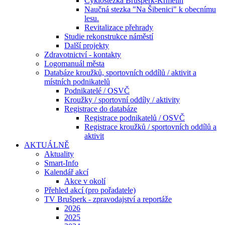
Cyklostezka Brušperk-Krmelín
Naučná stezka "Na Šibenici" k obecnímu
lesu.
Revitalizace přehrady
Studie rekonstrukce náměstí
Další projekty
Zdravotnictví - kontakty
Logomanuál města
Databáze kroužků, sportovních oddílů / aktivit a
místních podnikatelů
Podnikatelé / OSVČ
Kroužky / sportovní oddíly / aktivity
Registrace do databáze
Registrace podnikatelů / OSVČ
Registrace kroužků / sportovních oddílů a
aktivit
AKTUÁLNĚ
Aktuality
Smart-Info
Kalendář akcí
Akce v okolí
Přehled akcí (pro pořadatele)
TV Brušperk - zpravodajství a reportáže
2026
2025