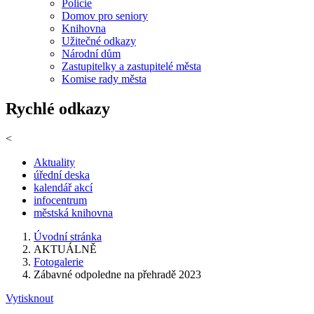
Policie
Domov pro seniory
Knihovna
Užitečné odkazy
Národní dům
Zastupitelky a zastupitelé města
Komise rady města
Rychlé odkazy
<
Aktuality
úřední deska
kalendář akcí
infocentrum
městská knihovna
Úvodní stránka
AKTUÁLNĚ
Fotogalerie
Zábavné odpoledne na přehradě 2023
Vytisknout