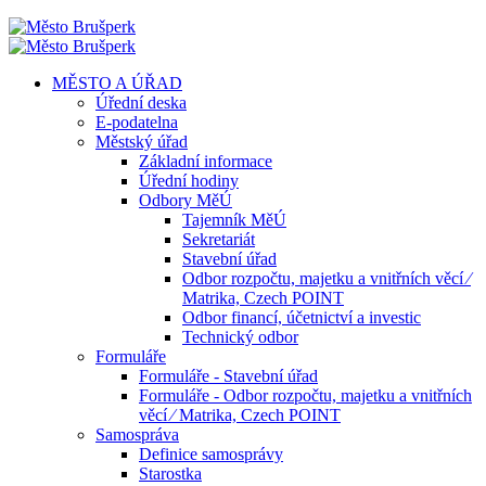
MĚSTO A ÚŘAD
Úřední deska
E-podatelna
Městský úřad
Základní informace
Úřední hodiny
Odbory MěÚ
Tajemník MěÚ
Sekretariát
Stavební úřad
Odbor rozpočtu, majetku a vnitřních věcí ⁄
Matrika, Czech POINT
Odbor financí, účetnictví a investic
Technický odbor
Formuláře
Formuláře - Stavební úřad
Formuláře - Odbor rozpočtu, majetku a vnitřních
věcí ⁄ Matrika, Czech POINT
Samospráva
Definice samosprávy
Starostka