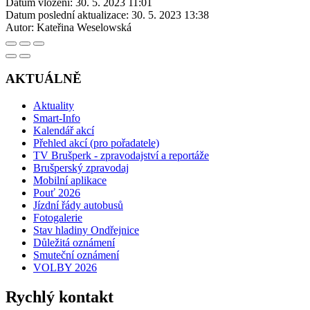
Datum vložení:
30. 5. 2023 11:01
Datum poslední aktualizace:
30. 5. 2023 13:38
Autor:
Kateřina Weselowská
AKTUÁLNĚ
Aktuality
Smart-Info
Kalendář akcí
Přehled akcí (pro pořadatele)
TV Brušperk - zpravodajství a reportáže
Brušperský zpravodaj
Mobilní aplikace
Pouť 2026
Jízdní řády autobusů
Fotogalerie
Stav hladiny Ondřejnice
Důležitá oznámení
Smuteční oznámení
VOLBY 2026
Rychlý kontakt