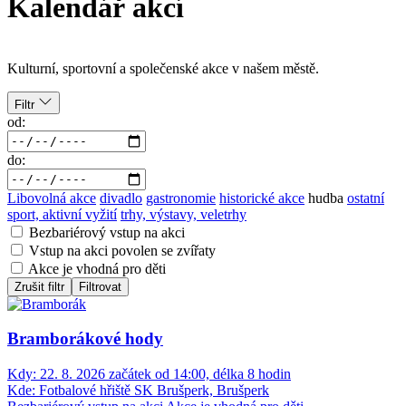
Kalendář akcí
Kulturní, sportovní a společenské akce v našem městě.
Filtr
od:
do:
Libovolná akce
divadlo
gastronomie
historické akce
hudba
ostatní
sport, aktivní vyžití
trhy, výstavy, veletrhy
Bezbariérový vstup na akci
Vstup na akci povolen se zvířaty
Akce je vhodná pro děti
Zrušit filtr
Filtrovat
Bramborákové hody
Kdy:
22. 8. 2026 začátek od 14:00, délka 8 hodin
Kde:
Fotbalové hřiště SK Brušperk, Brušperk