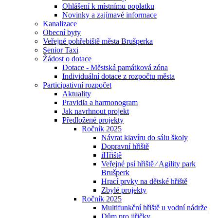
Ohlášení k místnímu poplatku
Novinky a zajímavé informace
Kanalizace
Obecní byty
Veřejné pohřebiště města Brušperka
Senior Taxi
Žádost o dotace
Dotace - Městská památková zóna
Individuální dotace z rozpočtu města
Participativní rozpočet
Aktuality
Pravidla a harmonogram
Jak navrhnout projekt
Předložené projekty
Ročník 2025
Návrat klavíru do sálu školy
Dopravní hřiště
iHřiště
Veřejné psí hřiště ⁄ Agility park
Brušperk
Hrací prvky na dětské hřiště
Zbylé projekty
Ročník 2025
Multifunkční hřiště u vodní nádrže
Dům pro jiřičky