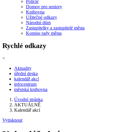
Policie
Domov pro seniory
Knihovna
Užitečné odkazy
Národní dům
Zastupitelky a zastupitelé města
Komise rady města
Rychlé odkazy
<
Aktuality
úřední deska
kalendář akcí
infocentrum
městská knihovna
Úvodní stránka
AKTUÁLNĚ
Kalendář akcí
Vytisknout