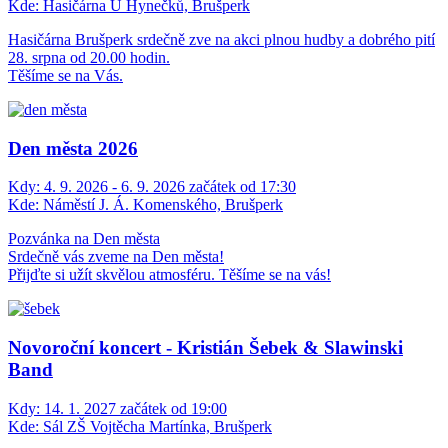
Kde:
Hasičárna U Hynečků, Brušperk
Hasičárna Brušperk srdečně zve na akci plnou hudby a dobrého pití
28. srpna od 20.00 hodin.
Těšíme se na Vás.
Den města 2026
Kdy:
4. 9. 2026 - 6. 9. 2026 začátek od 17:30
Kde:
Náměstí J. Á. Komenského, Brušperk
Pozvánka na Den města
Srdečně vás zveme na Den města!
Přijďte si užít skvělou atmosféru. Těšíme se na vás!
Novoroční koncert - Kristián Šebek & Slawinski
Band
Kdy:
14. 1. 2027 začátek od 19:00
Kde:
Sál ZŠ Vojtěcha Martínka, Brušperk