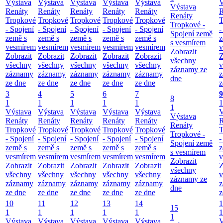
Výstava
Výstava
Výstava
Výstava
Výstava
V
Výstava
Renáty
Renáty
Renáty
Renáty
Renáty
R
Renáty
Tropkové
Tropkové
Tropkové
Tropkové
Tropkové
T
Tropkové -
- Spojení
- Spojení
- Spojení
- Spojení
- Spojení
-
Spojení země
země s
země s
země s
země s
země s
z
s vesmírem
vesmírem
vesmírem
vesmírem
vesmírem
vesmírem
v
Zobrazit
Zobrazit
Zobrazit
Zobrazit
Zobrazit
Zobrazit
Z
všechny
všechny
všechny
všechny
všechny
všechny
v
záznamy ze
záznamy
záznamy
záznamy
záznamy
záznamy
z
dne
ze dne
ze dne
ze dne
ze dne
ze dne
z
3
4
5
6
7
9
8
1
1
1
1
1
1
1
Výstava
Výstava
Výstava
Výstava
Výstava
V
Výstava
Renáty
Renáty
Renáty
Renáty
Renáty
R
Renáty
Tropkové
Tropkové
Tropkové
Tropkové
Tropkové
T
Tropkové -
- Spojení
- Spojení
- Spojení
- Spojení
- Spojení
-
Spojení země
země s
země s
země s
země s
země s
z
s vesmírem
vesmírem
vesmírem
vesmírem
vesmírem
vesmírem
v
Zobrazit
Zobrazit
Zobrazit
Zobrazit
Zobrazit
Zobrazit
Z
všechny
všechny
všechny
všechny
všechny
všechny
v
záznamy ze
záznamy
záznamy
záznamy
záznamy
záznamy
z
dne
ze dne
ze dne
ze dne
ze dne
ze dne
z
10
11
12
13
14
1
15
1
1
1
1
1
1
1
Výstava
Výstava
Výstava
Výstava
Výstava
V