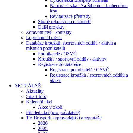
Cyklostezka Brušperk-Krmelín
Naučná stezka "Na Šibenici" k obecnímu
lesu.
Revitalizace přehrady
Studie rekonstrukce náměstí
Další projekty
Zdravotnictví - kontakty
Logomanuál města
Databáze kroužků, sportovních oddílů / aktivit a
místních podnikatelů
Podnikatelé / OSVČ
Kroužky / sportovní oddíly / aktivity
Registrace do databáze
Registrace podnikatelů / OSVČ
Registrace kroužků / sportovních oddílů a
aktivit
AKTUÁLNĚ
Aktuality
Smart-Info
Kalendář akcí
Akce v okolí
Přehled akcí (pro pořadatele)
TV Brušperk - zpravodajství a reportáže
2026
2025