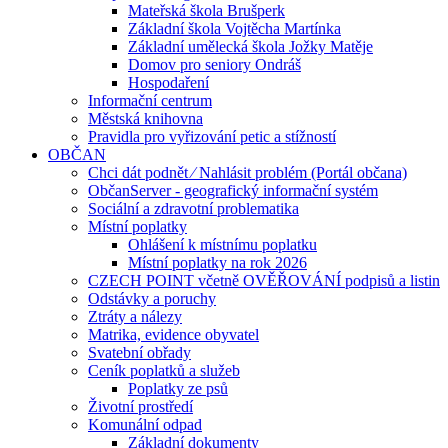
Mateřská škola Brušperk
Základní škola Vojtěcha Martínka
Základní umělecká škola Jožky Matěje
Domov pro seniory Ondráš
Hospodaření
Informační centrum
Městská knihovna
Pravidla pro vyřizování petic a stížností
OBČAN
Chci dát podnět ⁄ Nahlásit problém (Portál občana)
ObčanServer - geografický informační systém
Sociální a zdravotní problematika
Místní poplatky
Ohlášení k místnímu poplatku
Místní poplatky na rok 2026
CZECH POINT včetně OVĚŘOVÁNÍ podpisů a listin
Odstávky a poruchy
Ztráty a nálezy
Matrika, evidence obyvatel
Svatební obřady
Ceník poplatků a služeb
Poplatky ze psů
Životní prostředí
Komunální odpad
Základní dokumenty