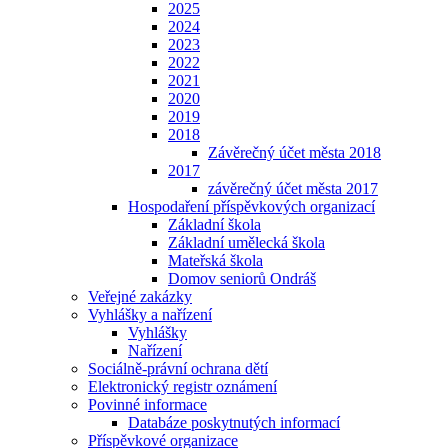
2025
2024
2023
2022
2021
2020
2019
2018
Závěrečný účet města 2018
2017
závěrečný účet města 2017
Hospodaření příspěvkových organizací
Základní škola
Základní umělecká škola
Mateřská škola
Domov seniorů Ondráš
Veřejné zakázky
Vyhlášky a nařízení
Vyhlášky
Nařízení
Sociálně-právní ochrana dětí
Elektronický registr oznámení
Povinné informace
Databáze poskytnutých informací
Příspěvkové organizace