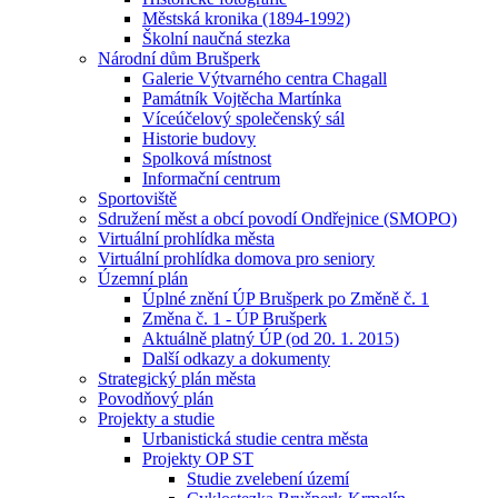
Městská kronika (1894-1992)
Školní naučná stezka
Národní dům Brušperk
Galerie Výtvarného centra Chagall
Památník Vojtěcha Martínka
Víceúčelový společenský sál
Historie budovy
Spolková místnost
Informační centrum
Sportoviště
Sdružení měst a obcí povodí Ondřejnice (SMOPO)
Virtuální prohlídka města
Virtuální prohlídka domova pro seniory
Územní plán
Úplné znění ÚP Brušperk po Změně č. 1
Změna č. 1 - ÚP Brušperk
Aktuálně platný ÚP (od 20. 1. 2015)
Další odkazy a dokumenty
Strategický plán města
Povodňový plán
Projekty a studie
Urbanistická studie centra města
Projekty OP ST
Studie zvelebení území