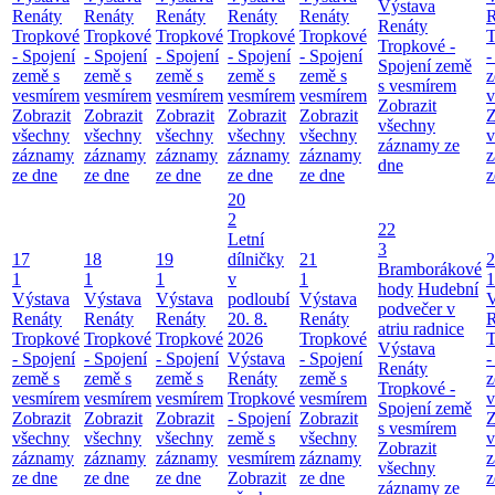
Výstava
Renáty
Renáty
Renáty
Renáty
Renáty
R
Renáty
Tropkové
Tropkové
Tropkové
Tropkové
Tropkové
T
Tropkové -
- Spojení
- Spojení
- Spojení
- Spojení
- Spojení
-
Spojení země
země s
země s
země s
země s
země s
z
s vesmírem
vesmírem
vesmírem
vesmírem
vesmírem
vesmírem
v
Zobrazit
Zobrazit
Zobrazit
Zobrazit
Zobrazit
Zobrazit
Z
všechny
všechny
všechny
všechny
všechny
všechny
v
záznamy ze
záznamy
záznamy
záznamy
záznamy
záznamy
z
dne
ze dne
ze dne
ze dne
ze dne
ze dne
z
20
2
22
Letní
3
17
18
19
dílničky
21
2
Bramborákové
1
1
1
v
1
1
hody
Hudební
Výstava
Výstava
Výstava
podloubí
Výstava
V
podvečer v
Renáty
Renáty
Renáty
20. 8.
Renáty
R
atriu radnice
Tropkové
Tropkové
Tropkové
2026
Tropkové
T
Výstava
- Spojení
- Spojení
- Spojení
Výstava
- Spojení
-
Renáty
země s
země s
země s
Renáty
země s
z
Tropkové -
vesmírem
vesmírem
vesmírem
Tropkové
vesmírem
v
Spojení země
Zobrazit
Zobrazit
Zobrazit
- Spojení
Zobrazit
Z
s vesmírem
všechny
všechny
všechny
země s
všechny
v
Zobrazit
záznamy
záznamy
záznamy
vesmírem
záznamy
z
všechny
ze dne
ze dne
ze dne
Zobrazit
ze dne
z
záznamy ze