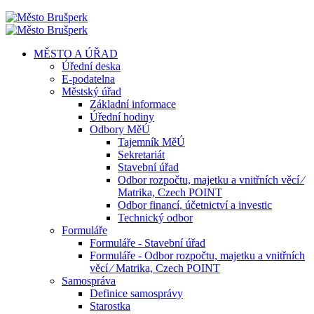
MĚSTO A ÚŘAD
Úřední deska
E-podatelna
Městský úřad
Základní informace
Úřední hodiny
Odbory MěÚ
Tajemník MěÚ
Sekretariát
Stavební úřad
Odbor rozpočtu, majetku a vnitřních věcí ⁄
Matrika, Czech POINT
Odbor financí, účetnictví a investic
Technický odbor
Formuláře
Formuláře - Stavební úřad
Formuláře - Odbor rozpočtu, majetku a vnitřních
věcí ⁄ Matrika, Czech POINT
Samospráva
Definice samosprávy
Starostka