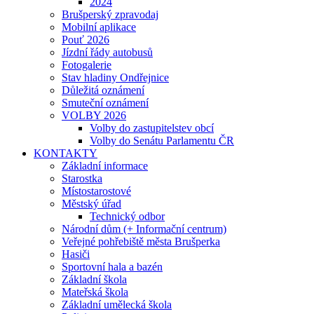
2024
Brušperský zpravodaj
Mobilní aplikace
Pouť 2026
Jízdní řády autobusů
Fotogalerie
Stav hladiny Ondřejnice
Důležitá oznámení
Smuteční oznámení
VOLBY 2026
Volby do zastupitelstev obcí
Volby do Senátu Parlamentu ČR
KONTAKTY
Základní informace
Starostka
Místostarostové
Městský úřad
Technický odbor
Národní dům (+ Informační centrum)
Veřejné pohřebiště města Brušperka
Hasiči
Sportovní hala a bazén
Základní škola
Mateřská škola
Základní umělecká škola