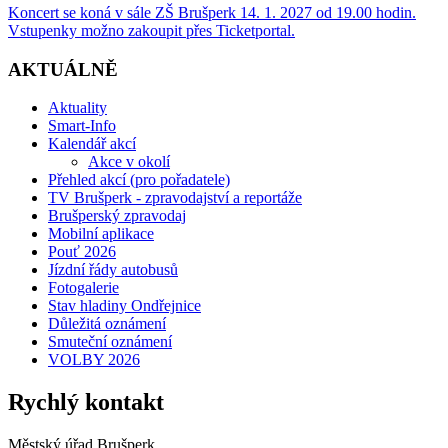
Koncert se koná v sále ZŠ Brušperk 14. 1. 2027 od 19.00 hodin.
Vstupenky možno zakoupit přes Ticketportal.
AKTUÁLNĚ
Aktuality
Smart-Info
Kalendář akcí
Akce v okolí
Přehled akcí (pro pořadatele)
TV Brušperk - zpravodajství a reportáže
Brušperský zpravodaj
Mobilní aplikace
Pouť 2026
Jízdní řády autobusů
Fotogalerie
Stav hladiny Ondřejnice
Důležitá oznámení
Smuteční oznámení
VOLBY 2026
Rychlý kontakt
Městský úřad Brušperk