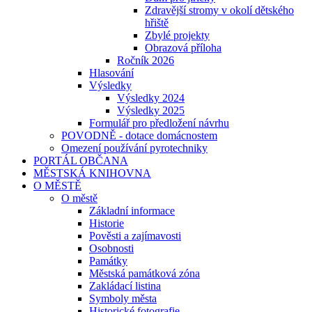
Zdravější stromy v okolí dětského
hřiště
Zbylé projekty
Obrazová příloha
Ročník 2026
Hlasování
Výsledky
Výsledky 2024
Výsledky 2025
Formulář pro předložení návrhu
POVODNĚ - dotace domácnostem
Omezení používání pyrotechniky
PORTÁL OBČANA
MĚSTSKÁ KNIHOVNA
O MĚSTĚ
O městě
Základní informace
Historie
Pověsti a zajímavosti
Osobnosti
Památky
Městská památková zóna
Zakládací listina
Symboly města
Historické fotografie