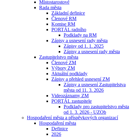
Místostarostové
Rada města
Základní definice
Členové RM
Komise RM
PORTÁL radního
Podklady na RM
Zápisy a usnesení rady města
Zápisy od 1. 1. 2025
Zápisy a usnesení rady města
Zastupitelstvo města
Členové ZM
Výbory ZM
Aktuální podklady
Zápisy a přehled usnesení ZM
Zápisy a usnesení Zastupitelstva
města od 11. 3. 2026
Videozáznamy ZM
PORTÁL zastupitele
Podklady pro zastupitelstvo města
od 1. 3. 2026 - UZOb
Hospodaření města a příspěvkových organizací
Hospodaření města
Definice
2026