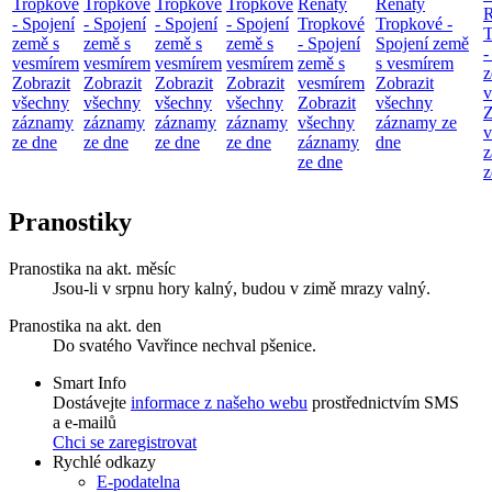
Tropkové
Tropkové
Tropkové
Tropkové
Renáty
Renáty
R
- Spojení
- Spojení
- Spojení
- Spojení
Tropkové
Tropkové -
T
země s
země s
země s
země s
- Spojení
Spojení země
-
vesmírem
vesmírem
vesmírem
vesmírem
země s
s vesmírem
z
Zobrazit
Zobrazit
Zobrazit
Zobrazit
vesmírem
Zobrazit
v
všechny
všechny
všechny
všechny
Zobrazit
všechny
Z
záznamy
záznamy
záznamy
záznamy
všechny
záznamy ze
v
ze dne
ze dne
ze dne
ze dne
záznamy
dne
z
ze dne
z
Pranostiky
Pranostika na akt. měsíc
Jsou-li v srpnu hory kalný, budou v zimě mrazy valný.
Pranostika na akt. den
Do svatého Vavřince nechval pšenice.
Smart Info
Dostávejte
informace z našeho webu
prostřednictvím SMS
a e-mailů
Chci se zaregistrovat
Rychlé odkazy
E-podatelna