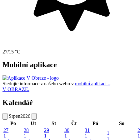
27/15 °C
Mobilní aplikace
Sledujte informace z našeho webu v
mobilní aplikaci –
V OBRAZE.
Kalendář
Srpen
2026
Po
Út
St
Čt
Pá
So
27
28
29
30
31
2
1
1
1
1
1
1
1
1