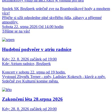
Bezbariérový vstup na akci
Akce je vhodná pro děti
Spolek SK Brušperk srdečně zve na Bramborákové hody a mnohem
více!
Přijďte si užít odpoledne plné skvělého jídla, zábavy a příjemné
atmosféry.
Sobota 22. srpna 2026 Od 14.00 hodin
Těšíme se na vás!
Hudební podvečer v atriu radnice
Kdy:
22. 8. 2026 začátek od 19:00
Kde:
Atrium radnice, Brušperk
Koncert v sobotu 22. srpna od 19 hodin.
Vystoupí Zbyněk Terner - zpěv, Ladislav Kokesch - klavír a zpěv.
Srdečně zve Kulturní komise města.
Zakončení léta 28.srpna 2026
Kdy:
28. 8. 2026 začátek od 20:00