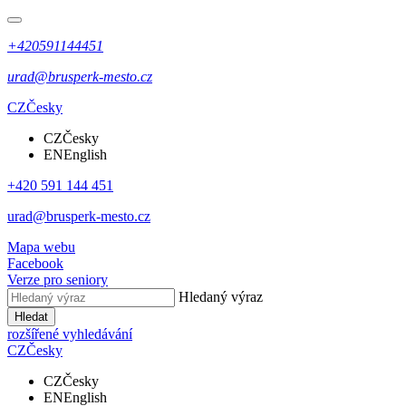
+420591144451
urad@brusperk-mesto.cz
CZ
Česky
CZ
Česky
EN
English
+420 591 144 451
urad@brusperk-mesto.cz
Mapa webu
Facebook
Verze pro seniory
Hledaný výraz
Hledat
rozšířené vyhledávání
CZ
Česky
CZ
Česky
EN
English