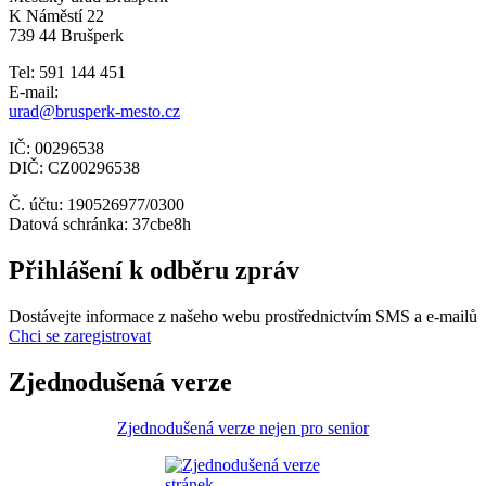
K Náměstí 22
739 44 Brušperk
Tel: 591 144 451
E-mail:
urad@brusperk-mesto.cz
IČ: 00296538
DIČ: CZ00296538
Č. účtu: 190526977/0300
Datová schránka: 37cbe8h
Přihlášení k odběru zpráv
Dostávejte informace z našeho webu prostřednictvím SMS a e-mailů
Chci se zaregistrovat
Zjednodušená verze
Zjednodušená verze nejen pro senior