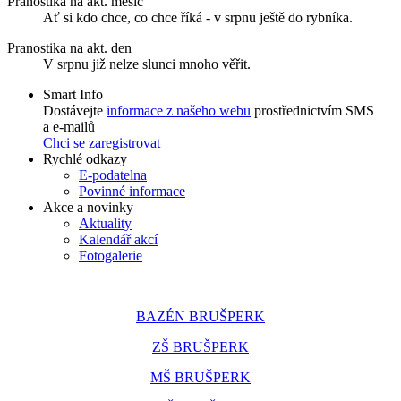
Pranostika na akt. měsíc
Ať si kdo chce, co chce říká - v srpnu ještě do rybníka.
Pranostika na akt. den
V srpnu již nelze slunci mnoho věřit.
Smart Info
Dostávejte
informace z našeho webu
prostřednictvím SMS
a e-mailů
Chci se zaregistrovat
Rychlé odkazy
E-podatelna
Povinné informace
Akce a novinky
Aktuality
Kalendář akcí
Fotogalerie
BAZÉN BRUŠPERK
ZŠ BRUŠPERK
MŠ BRUŠPERK