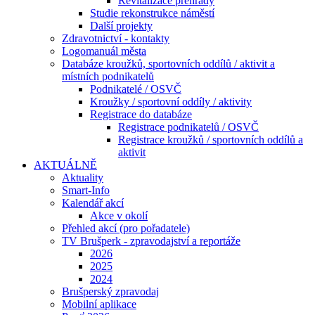
Revitalizace přehrady
Studie rekonstrukce náměstí
Další projekty
Zdravotnictví - kontakty
Logomanuál města
Databáze kroužků, sportovních oddílů / aktivit a
místních podnikatelů
Podnikatelé / OSVČ
Kroužky / sportovní oddíly / aktivity
Registrace do databáze
Registrace podnikatelů / OSVČ
Registrace kroužků / sportovních oddílů a
aktivit
AKTUÁLNĚ
Aktuality
Smart-Info
Kalendář akcí
Akce v okolí
Přehled akcí (pro pořadatele)
TV Brušperk - zpravodajství a reportáže
2026
2025
2024
Brušperský zpravodaj
Mobilní aplikace