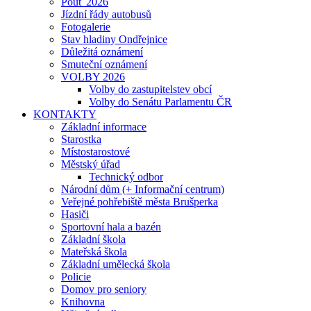
Pouť 2026
Jízdní řády autobusů
Fotogalerie
Stav hladiny Ondřejnice
Důležitá oznámení
Smuteční oznámení
VOLBY 2026
Volby do zastupitelstev obcí
Volby do Senátu Parlamentu ČR
KONTAKTY
Základní informace
Starostka
Místostarostové
Městský úřad
Technický odbor
Národní dům (+ Informační centrum)
Veřejné pohřebiště města Brušperka
Hasiči
Sportovní hala a bazén
Základní škola
Mateřská škola
Základní umělecká škola
Policie
Domov pro seniory
Knihovna