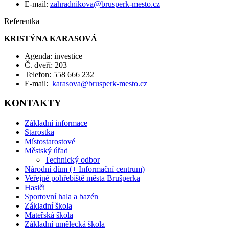
E-mail:
zahradnikova@brusperk-mesto.cz
Referentka
KRISTÝNA KARASOVÁ
Agenda: investice
Č. dveří: 203
Telefon: 558 666 232
E-mail:
karasova@brusperk-mesto.cz
KONTAKTY
Základní informace
Starostka
Místostarostové
Městský úřad
Technický odbor
Národní dům (+ Informační centrum)
Veřejné pohřebiště města Brušperka
Hasiči
Sportovní hala a bazén
Základní škola
Mateřská škola
Základní umělecká škola