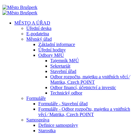
MĚSTO A ÚŘAD
Úřední deska
E-podatelna
Městský úřad
Základní informace
Úřední hodiny
Odbory MěÚ
Tajemník MěÚ
Sekretariát
Stavební úřad
Odbor rozpočtu, majetku a vnitřních věcí ⁄
Matrika, Czech POINT
Odbor financí, účetnictví a investic
Technický odbor
Formuláře
Formuláře - Stavební úřad
Formuláře - Odbor rozpočtu, majetku a vnitřních
věcí ⁄ Matrika, Czech POINT
Samospráva
Definice samosprávy
Starostka