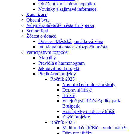
Ohlášení k místnímu poplatku
Novinky a zajímavé informace
Kanalizace
Obecní byty
Veřejné pohřebiště města Brušperka
Senior Taxi
Žádost o dotace
Dotace - Městská památková zóna
Individuální dotace z rozpočtu města
Participativní rozpočet
Aktuality
Pravidla a harmonogram
Jak navrhnout projekt
Předložené projekty
Ročník 2025
Návrat klavíru do sálu školy
Dopravní hřiště
iHřiště
Veřejné psí hřiště ⁄ Agility park
Brušperk
Hrací prvky na dětské hřiště
Zbylé projekty
Ročník 2025
Multifunkční hřiště u vodní nádrže
Dům pro jiřičky