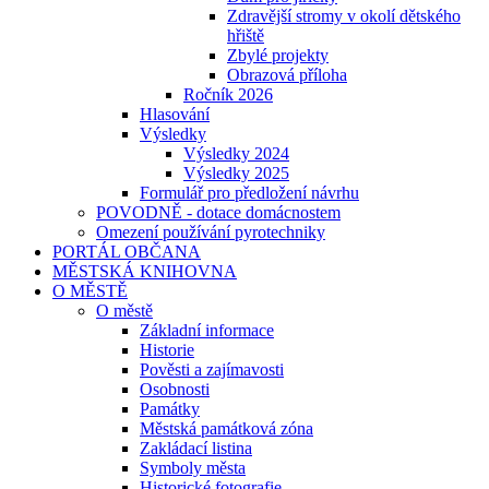
Zdravější stromy v okolí dětského
hřiště
Zbylé projekty
Obrazová příloha
Ročník 2026
Hlasování
Výsledky
Výsledky 2024
Výsledky 2025
Formulář pro předložení návrhu
POVODNĚ - dotace domácnostem
Omezení používání pyrotechniky
PORTÁL OBČANA
MĚSTSKÁ KNIHOVNA
O MĚSTĚ
O městě
Základní informace
Historie
Pověsti a zajímavosti
Osobnosti
Památky
Městská památková zóna
Zakládací listina
Symboly města
Historické fotografie