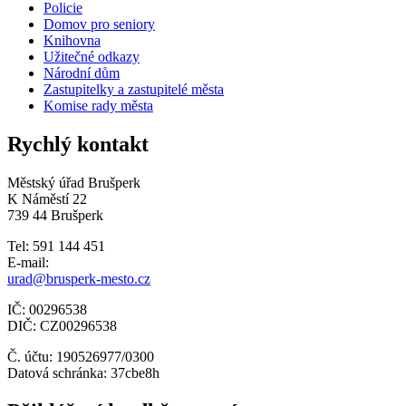
Policie
Domov pro seniory
Knihovna
Užitečné odkazy
Národní dům
Zastupitelky a zastupitelé města
Komise rady města
Rychlý kontakt
Městský úřad Brušperk
K Náměstí 22
739 44 Brušperk
Tel: 591 144 451
E-mail:
urad@brusperk-mesto.cz
IČ: 00296538
DIČ: CZ00296538
Č. účtu: 190526977/0300
Datová schránka: 37cbe8h