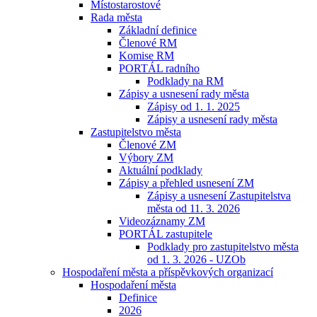
Místostarostové
Rada města
Základní definice
Členové RM
Komise RM
PORTÁL radního
Podklady na RM
Zápisy a usnesení rady města
Zápisy od 1. 1. 2025
Zápisy a usnesení rady města
Zastupitelstvo města
Členové ZM
Výbory ZM
Aktuální podklady
Zápisy a přehled usnesení ZM
Zápisy a usnesení Zastupitelstva
města od 11. 3. 2026
Videozáznamy ZM
PORTÁL zastupitele
Podklady pro zastupitelstvo města
od 1. 3. 2026 - UZOb
Hospodaření města a příspěvkových organizací
Hospodaření města
Definice
2026