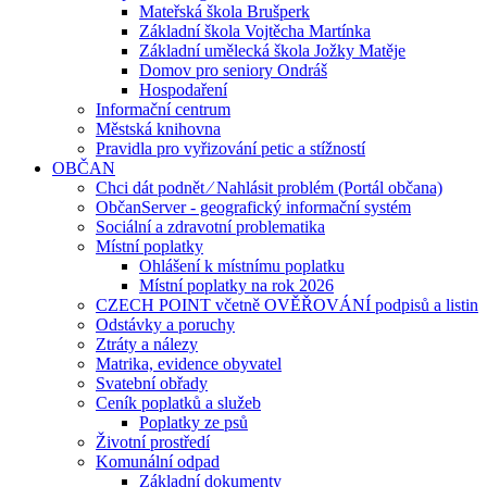
Mateřská škola Brušperk
Základní škola Vojtěcha Martínka
Základní umělecká škola Jožky Matěje
Domov pro seniory Ondráš
Hospodaření
Informační centrum
Městská knihovna
Pravidla pro vyřizování petic a stížností
OBČAN
Chci dát podnět ⁄ Nahlásit problém (Portál občana)
ObčanServer - geografický informační systém
Sociální a zdravotní problematika
Místní poplatky
Ohlášení k místnímu poplatku
Místní poplatky na rok 2026
CZECH POINT včetně OVĚŘOVÁNÍ podpisů a listin
Odstávky a poruchy
Ztráty a nálezy
Matrika, evidence obyvatel
Svatební obřady
Ceník poplatků a služeb
Poplatky ze psů
Životní prostředí
Komunální odpad
Základní dokumenty