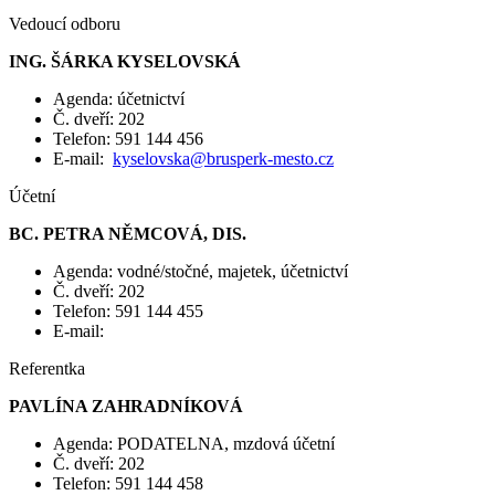
Vedoucí odboru
ING. ŠÁRKA KYSELOVSKÁ
Agenda: účetnictví
Č. dveří: 202
Telefon: 591 144 456
E-mail:
kyselovska@brusperk-mesto.cz
Účetní
BC. PETRA NĚMCOVÁ, DIS.
Agenda: vodné/stočné, majetek, účetnictví
Č. dveří: 202
Telefon: 591 144 455
E-mail:
Referentka
PAVLÍNA ZAHRADNÍKOVÁ
Agenda: PODATELNA, mzdová účetní
Č. dveří: 202
Telefon: 591 144 458