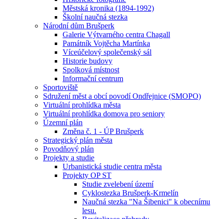
Městská kronika (1894-1992)
Školní naučná stezka
Národní dům Brušperk
Galerie Výtvarného centra Chagall
Památník Vojtěcha Martínka
Víceúčelový společenský sál
Historie budovy
Spolková místnost
Informační centrum
Sportoviště
Sdružení měst a obcí povodí Ondřejnice (SMOPO)
Virtuální prohlídka města
Virtuální prohlídka domova pro seniory
Územní plán
Změna č. 1 - ÚP Brušperk
Strategický plán města
Povodňový plán
Projekty a studie
Urbanistická studie centra města
Projekty OP ST
Studie zvelebení území
Cyklostezka Brušperk-Krmelín
Naučná stezka "Na Šibenici" k obecnímu
lesu.