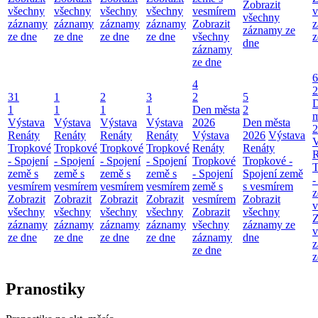
Zobrazit
všechny
všechny
všechny
všechny
vesmírem
v
všechny
záznamy
záznamy
záznamy
záznamy
Zobrazit
z
záznamy ze
ze dne
ze dne
ze dne
ze dne
všechny
z
dne
záznamy
ze dne
6
4
2
31
1
2
3
2
5
1
1
1
1
Den města
2
m
Výstava
Výstava
Výstava
Výstava
2026
Den města
2
Renáty
Renáty
Renáty
Renáty
Výstava
2026
Výstava
V
Tropkové
Tropkové
Tropkové
Tropkové
Renáty
Renáty
R
- Spojení
- Spojení
- Spojení
- Spojení
Tropkové
Tropkové -
T
země s
země s
země s
země s
- Spojení
Spojení země
-
vesmírem
vesmírem
vesmírem
vesmírem
země s
s vesmírem
z
Zobrazit
Zobrazit
Zobrazit
Zobrazit
vesmírem
Zobrazit
v
všechny
všechny
všechny
všechny
Zobrazit
všechny
Z
záznamy
záznamy
záznamy
záznamy
všechny
záznamy ze
v
ze dne
ze dne
ze dne
ze dne
záznamy
dne
z
ze dne
z
Pranostiky