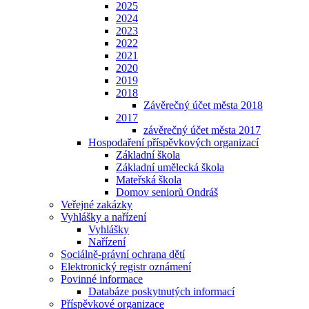
2025
2024
2023
2022
2021
2020
2019
2018
Závěrečný účet města 2018
2017
závěrečný účet města 2017
Hospodaření příspěvkových organizací
Základní škola
Základní umělecká škola
Mateřská škola
Domov seniorů Ondráš
Veřejné zakázky
Vyhlášky a nařízení
Vyhlášky
Nařízení
Sociálně-právní ochrana dětí
Elektronický registr oznámení
Povinné informace
Databáze poskytnutých informací
Příspěvkové organizace