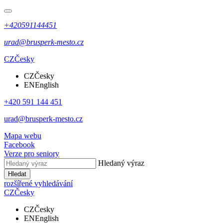
+420591144451
urad@brusperk-mesto.cz
CZ
Česky
CZ
Česky
EN
English
+420 591 144 451
urad@brusperk-mesto.cz
Mapa webu
Facebook
Verze pro seniory
Hledaný výraz
Hledat
rozšířené vyhledávání
CZ
Česky
CZ
Česky
EN
English