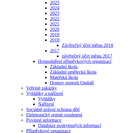
2025
2024
2023
2022
2021
2020
2019
2018
Závěrečný účet města 2018
2017
závěrečný účet města 2017
Hospodaření příspěvkových organizací
Základní škola
Základní umělecká škola
Mateřská škola
Domov seniorů Ondráš
Veřejné zakázky
Vyhlášky a nařízení
Vyhlášky
Nařízení
Sociálně-právní ochrana dětí
Elektronický registr oznámení
Povinné informace
Databáze poskytnutých informací
Příspěvkové organizace