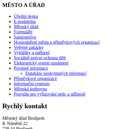
MĚSTO A ÚŘAD
Úřední deska
E-podatelna
Městský úřad
Formuláře
Samospráva
Hospodaření města a příspěvkových organizací
Veřejné zakázky
Vyhlášky a nařízení
Sociálně-právní ochrana dětí
Elektronický registr oznámení
Povinné informace
Databáze poskytnutých informací
Příspěvkové organizace
Informační centrum
Městská knihovna
Pravidla pro vyřizování petic a stížností
Rychlý kontakt
Městský úřad Brušperk
K Náměstí 22
739 44 Brušperk