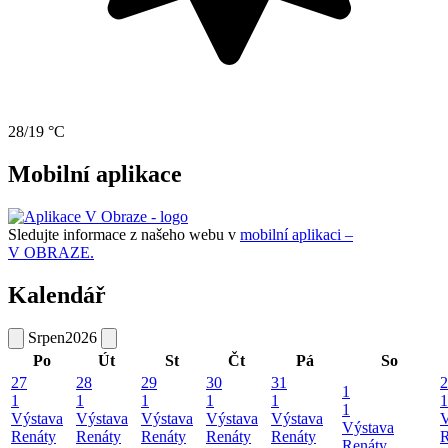
28/19 °C
Mobilní aplikace
Sledujte informace z našeho webu v
mobilní aplikaci –
V OBRAZE.
Kalendář
Srpen
2026
Po
Út
St
Čt
Pá
So
27
28
29
30
31
2
1
1
1
1
1
1
1
1
Výstava
Výstava
Výstava
Výstava
Výstava
V
Výstava
Renáty
Renáty
Renáty
Renáty
Renáty
R
Renáty