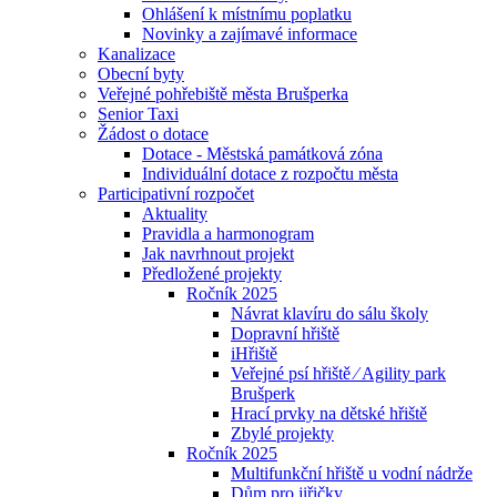
Ohlášení k místnímu poplatku
Novinky a zajímavé informace
Kanalizace
Obecní byty
Veřejné pohřebiště města Brušperka
Senior Taxi
Žádost o dotace
Dotace - Městská památková zóna
Individuální dotace z rozpočtu města
Participativní rozpočet
Aktuality
Pravidla a harmonogram
Jak navrhnout projekt
Předložené projekty
Ročník 2025
Návrat klavíru do sálu školy
Dopravní hřiště
iHřiště
Veřejné psí hřiště ⁄ Agility park
Brušperk
Hrací prvky na dětské hřiště
Zbylé projekty
Ročník 2025
Multifunkční hřiště u vodní nádrže
Dům pro jiřičky