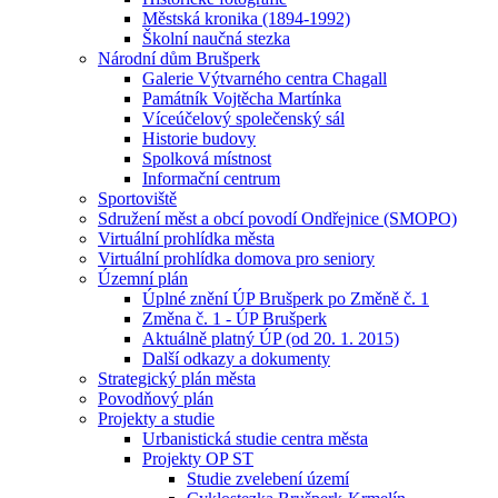
Městská kronika (1894-1992)
Školní naučná stezka
Národní dům Brušperk
Galerie Výtvarného centra Chagall
Památník Vojtěcha Martínka
Víceúčelový společenský sál
Historie budovy
Spolková místnost
Informační centrum
Sportoviště
Sdružení měst a obcí povodí Ondřejnice (SMOPO)
Virtuální prohlídka města
Virtuální prohlídka domova pro seniory
Územní plán
Úplné znění ÚP Brušperk po Změně č. 1
Změna č. 1 - ÚP Brušperk
Aktuálně platný ÚP (od 20. 1. 2015)
Další odkazy a dokumenty
Strategický plán města
Povodňový plán
Projekty a studie
Urbanistická studie centra města
Projekty OP ST
Studie zvelebení území