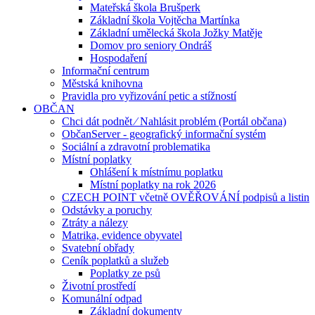
Mateřská škola Brušperk
Základní škola Vojtěcha Martínka
Základní umělecká škola Jožky Matěje
Domov pro seniory Ondráš
Hospodaření
Informační centrum
Městská knihovna
Pravidla pro vyřizování petic a stížností
OBČAN
Chci dát podnět ⁄ Nahlásit problém (Portál občana)
ObčanServer - geografický informační systém
Sociální a zdravotní problematika
Místní poplatky
Ohlášení k místnímu poplatku
Místní poplatky na rok 2026
CZECH POINT včetně OVĚŘOVÁNÍ podpisů a listin
Odstávky a poruchy
Ztráty a nálezy
Matrika, evidence obyvatel
Svatební obřady
Ceník poplatků a služeb
Poplatky ze psů
Životní prostředí
Komunální odpad
Základní dokumenty