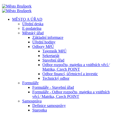
MĚSTO A ÚŘAD
Úřední deska
E-podatelna
Městský úřad
Základní informace
Úřední hodiny
Odbory MěÚ
Tajemník MěÚ
Sekretariát
Stavební úřad
Odbor rozpočtu, majetku a vnitřních věcí ⁄
Matrika, Czech POINT
Odbor financí, účetnictví a investic
Technický odbor
Formuláře
Formuláře - Stavební úřad
Formuláře - Odbor rozpočtu, majetku a vnitřních
věcí ⁄ Matrika, Czech POINT
Samospráva
Definice samosprávy
Starostka