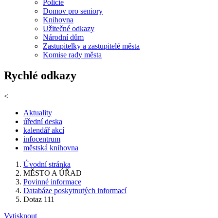
Policie
Domov pro seniory
Knihovna
Užitečné odkazy
Národní dům
Zastupitelky a zastupitelé města
Komise rady města
Rychlé odkazy
<
Aktuality
úřední deska
kalendář akcí
infocentrum
městská knihovna
Úvodní stránka
MĚSTO A ÚŘAD
Povinné informace
Databáze poskytnutých informací
Dotaz 111
Vytisknout