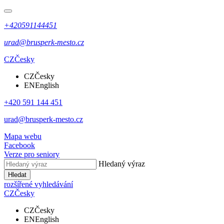
+420591144451
urad@brusperk-mesto.cz
CZ
Česky
CZ
Česky
EN
English
+420 591 144 451
urad@brusperk-mesto.cz
Mapa webu
Facebook
Verze pro seniory
Hledaný výraz
Hledat
rozšířené vyhledávání
CZ
Česky
CZ
Česky
EN
English