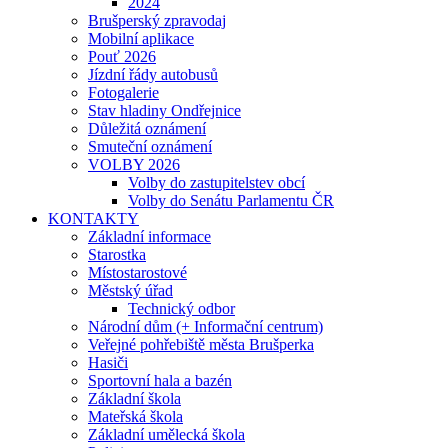
2024
Brušperský zpravodaj
Mobilní aplikace
Pouť 2026
Jízdní řády autobusů
Fotogalerie
Stav hladiny Ondřejnice
Důležitá oznámení
Smuteční oznámení
VOLBY 2026
Volby do zastupitelstev obcí
Volby do Senátu Parlamentu ČR
KONTAKTY
Základní informace
Starostka
Místostarostové
Městský úřad
Technický odbor
Národní dům (+ Informační centrum)
Veřejné pohřebiště města Brušperka
Hasiči
Sportovní hala a bazén
Základní škola
Mateřská škola
Základní umělecká škola