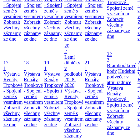
Tropkové -
- Spojení
- Spojení
- Spojení
- Spojení
- Spojení
-
Spojení země
země s
země s
země s
země s
země s
z
s vesmírem
vesmírem
vesmírem
vesmírem
vesmírem
vesmírem
v
Zobrazit
Zobrazit
Zobrazit
Zobrazit
Zobrazit
Zobrazit
Z
všechny
všechny
všechny
všechny
všechny
všechny
v
záznamy ze
záznamy
záznamy
záznamy
záznamy
záznamy
z
dne
ze dne
ze dne
ze dne
ze dne
ze dne
z
20
2
22
Letní
3
17
18
19
dílničky
21
2
Bramborákové
1
1
1
v
1
1
hody
Hudební
Výstava
Výstava
Výstava
podloubí
Výstava
V
podvečer v
Renáty
Renáty
Renáty
20. 8.
Renáty
R
atriu radnice
Tropkové
Tropkové
Tropkové
2026
Tropkové
T
Výstava
- Spojení
- Spojení
- Spojení
Výstava
- Spojení
-
Renáty
země s
země s
země s
Renáty
země s
z
Tropkové -
vesmírem
vesmírem
vesmírem
Tropkové
vesmírem
v
Spojení země
Zobrazit
Zobrazit
Zobrazit
- Spojení
Zobrazit
Z
s vesmírem
všechny
všechny
všechny
země s
všechny
v
Zobrazit
záznamy
záznamy
záznamy
vesmírem
záznamy
z
všechny
ze dne
ze dne
ze dne
Zobrazit
ze dne
z
záznamy ze
všechny
dne
záznamy