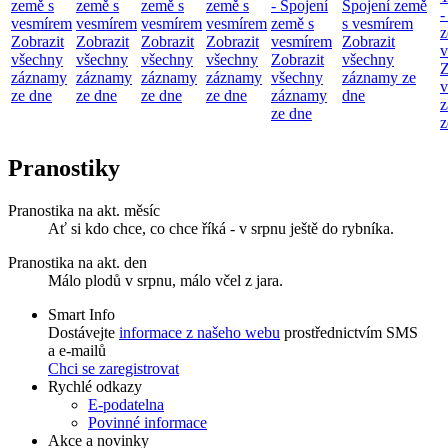
země s
země s
země s
země s
- Spojení
Spojení země
-
vesmírem
vesmírem
vesmírem
vesmírem
země s
s vesmírem
z
Zobrazit
Zobrazit
Zobrazit
Zobrazit
vesmírem
Zobrazit
v
všechny
všechny
všechny
všechny
Zobrazit
všechny
Z
záznamy
záznamy
záznamy
záznamy
všechny
záznamy ze
v
ze dne
ze dne
ze dne
ze dne
záznamy
dne
z
ze dne
z
Pranostiky
Pranostika na akt. měsíc
Ať si kdo chce, co chce říká - v srpnu ještě do rybníka.
Pranostika na akt. den
Málo plodů v srpnu, málo včel z jara.
Smart Info
Dostávejte
informace z našeho webu
prostřednictvím SMS
a e-mailů
Chci se zaregistrovat
Rychlé odkazy
E-podatelna
Povinné informace
Akce a novinky