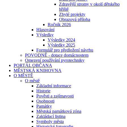
Zdravější stromy v okolí dětského
hřiště
Zbylé projekty
Obrazová příloha
Ročník 2026
Hlasování
Výsledky
Výsledky 2024
Výsledky 2025
Formulář pro předložení návrhu
POVODNĚ - dotace domácnostem
Omezení používání pyrotechniky
PORTÁL OBČANA
MĚSTSKÁ KNIHOVNA
O MĚSTĚ
O městě
Základní informace
Historie
Pověsti a zajímavosti
Osobnosti
Památky
Městská památková zóna
Zakládací listina
Symboly města
Historické fotografie