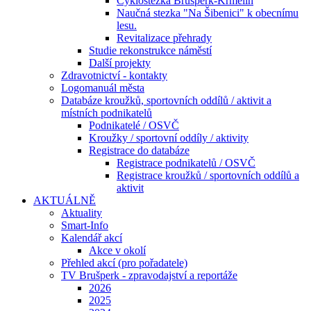
Cyklostezka Brušperk-Krmelín
Naučná stezka "Na Šibenici" k obecnímu
lesu.
Revitalizace přehrady
Studie rekonstrukce náměstí
Další projekty
Zdravotnictví - kontakty
Logomanuál města
Databáze kroužků, sportovních oddílů / aktivit a
místních podnikatelů
Podnikatelé / OSVČ
Kroužky / sportovní oddíly / aktivity
Registrace do databáze
Registrace podnikatelů / OSVČ
Registrace kroužků / sportovních oddílů a
aktivit
AKTUÁLNĚ
Aktuality
Smart-Info
Kalendář akcí
Akce v okolí
Přehled akcí (pro pořadatele)
TV Brušperk - zpravodajství a reportáže
2026
2025