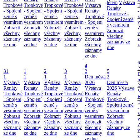
létem
Výstava
Tropkové
Tropkové
Tropkové
Tropkové
Výstava
T
Renáty
- Spojení
- Spojení
- Spojení
- Spojení
Renáty
-
Tropkové -
země s
země s
země s
země s
Tropkové
z
Spojení země
vesmírem
vesmírem
vesmírem
vesmírem
- Spojení
v
s vesmírem
Zobrazit
Zobrazit
Zobrazit
Zobrazit
země s
Z
Zobrazit
všechny
všechny
všechny
všechny
vesmírem
v
všechny
záznamy
záznamy
záznamy
záznamy
Zobrazit
z
záznamy ze
ze dne
ze dne
ze dne
ze dne
všechny
z
dne
záznamy
ze dne
6
4
2
31
1
2
3
2
5
1
1
1
1
Den města
2
m
Výstava
Výstava
Výstava
Výstava
2026
Den města
2
Renáty
Renáty
Renáty
Renáty
Výstava
2026
Výstava
V
Tropkové
Tropkové
Tropkové
Tropkové
Renáty
Renáty
R
- Spojení
- Spojení
- Spojení
- Spojení
Tropkové
Tropkové -
T
země s
země s
země s
země s
- Spojení
Spojení země
-
vesmírem
vesmírem
vesmírem
vesmírem
země s
s vesmírem
z
Zobrazit
Zobrazit
Zobrazit
Zobrazit
vesmírem
Zobrazit
v
všechny
všechny
všechny
všechny
Zobrazit
všechny
Z
záznamy
záznamy
záznamy
záznamy
všechny
záznamy ze
v
ze dne
ze dne
ze dne
ze dne
záznamy
dne
z
ze dne