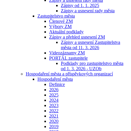
Zápisy a usnesení rady města
Zápisy od 1. 1. 2025
Zápisy a usnesení rady města
Zastupitelstvo města
Členové ZM
Výbory ZM
Aktuální podklady
Zápisy a přehled usnesení ZM
Zápisy a usnesení Zastupitelstva
města od 11. 3. 2026
Videozáznamy ZM
PORTÁL zastupitele
Podklady pro zastupitelstvo města
od 1. 3. 2026 - UZOb
Hospodaření města a příspěvkových organizací
Hospodaření města
Definice
2026
2025
2024
2023
2022
2021
2020
2019