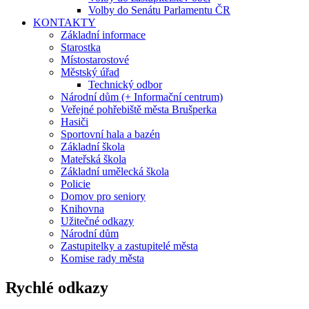
Volby do Senátu Parlamentu ČR
KONTAKTY
Základní informace
Starostka
Místostarostové
Městský úřad
Technický odbor
Národní dům (+ Informační centrum)
Veřejné pohřebiště města Brušperka
Hasiči
Sportovní hala a bazén
Základní škola
Mateřská škola
Základní umělecká škola
Policie
Domov pro seniory
Knihovna
Užitečné odkazy
Národní dům
Zastupitelky a zastupitelé města
Komise rady města
Rychlé odkazy