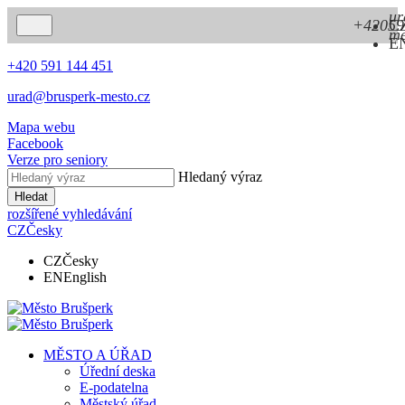
ur
+42059
C
me
E
+420 591 144 451
urad@brusperk-mesto.cz
Mapa webu
Facebook
Verze pro seniory
Hledaný výraz
Hledat
rozšířené vyhledávání
CZ
Česky
CZ
Česky
EN
English
MĚSTO A ÚŘAD
Úřední deska
E-podatelna
Městský úřad