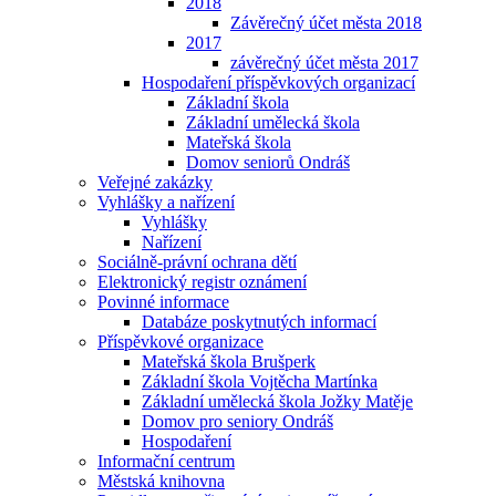
2018
Závěrečný účet města 2018
2017
závěrečný účet města 2017
Hospodaření příspěvkových organizací
Základní škola
Základní umělecká škola
Mateřská škola
Domov seniorů Ondráš
Veřejné zakázky
Vyhlášky a nařízení
Vyhlášky
Nařízení
Sociálně-právní ochrana dětí
Elektronický registr oznámení
Povinné informace
Databáze poskytnutých informací
Příspěvkové organizace
Mateřská škola Brušperk
Základní škola Vojtěcha Martínka
Základní umělecká škola Jožky Matěje
Domov pro seniory Ondráš
Hospodaření
Informační centrum
Městská knihovna