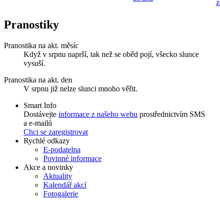
z
Pranostiky
Pranostika na akt. měsíc
Když v srpnu naprší, tak než se oběd pojí, všecko slunce
vysuší.
Pranostika na akt. den
V srpnu již nelze slunci mnoho věřit.
Smart Info
Dostávejte
informace z našeho webu
prostřednictvím SMS
a e-mailů
Chci se zaregistrovat
Rychlé odkazy
E-podatelna
Povinné informace
Akce a novinky
Aktuality
Kalendář akcí
Fotogalerie