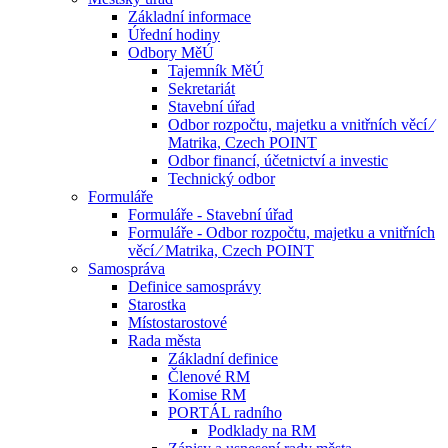
Základní informace
Úřední hodiny
Odbory MěÚ
Tajemník MěÚ
Sekretariát
Stavební úřad
Odbor rozpočtu, majetku a vnitřních věcí ⁄
Matrika, Czech POINT
Odbor financí, účetnictví a investic
Technický odbor
Formuláře
Formuláře - Stavební úřad
Formuláře - Odbor rozpočtu, majetku a vnitřních
věcí ⁄ Matrika, Czech POINT
Samospráva
Definice samosprávy
Starostka
Místostarostové
Rada města
Základní definice
Členové RM
Komise RM
PORTÁL radního
Podklady na RM