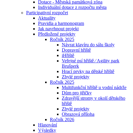
Dotace - Městská památková zóna
Individuální dotace z rozpočtu města
Participativní rozpočet
Aktuality
Pravidla a harmonogram
Jak navrhnout projekt
Předložené projekty
Ročník 2025
Návrat klavíru do sálu školy
Dopravní hřiště
iHřiště
Veřejné psí hřiště ⁄ Agility park
Brušperk
Hrací prvky na dětské hřiště
Zbylé projekty
Ročník 2025
Multifunkční hřiště u vodní nádrže
Dům pro jiřičky
Zdravější stromy v okolí dětského
hřiště
Zbylé projekty
Obrazová příloha
Ročník 2026
Hlasování
Výsledky