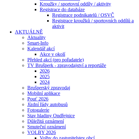
Kroužky / sportovní oddíly / aktivity
Registrace do databáze
Registrace podnikatelů / OSVČ
Registrace kroužků / sportovních oddílů a
aktivit
AKTUÁLNĚ
Aktuality
Smart-Info
Kalendář akcí
Akce v okolí
Přehled akcí (pro pořadatele)
TV Brušperk - zpravodajství a reportáže
2026
2025
2024
Brušperský zpravodaj
Mobilní aplikace
Pouť 2026
Jízdní řády autobusů
Fotogalerie
Stav hladiny Ondřejnice
Důležitá oznámení
Smuteční oznámení
VOLBY 2026
Volby do zastupitelstev obcí