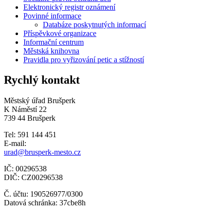
Elektronický registr oznámení
Povinné informace
Databáze poskytnutých informací
Příspěvkové organizace
Informační centrum
Městská knihovna
Pravidla pro vyřizování petic a stížností
Rychlý kontakt
Městský úřad Brušperk
K Náměstí 22
739 44 Brušperk
Tel: 591 144 451
E-mail:
urad@brusperk-mesto.cz
IČ: 00296538
DIČ: CZ00296538
Č. účtu: 190526977/0300
Datová schránka: 37cbe8h