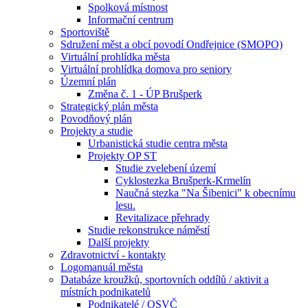
Spolková místnost
Informační centrum
Sportoviště
Sdružení měst a obcí povodí Ondřejnice (SMOPO)
Virtuální prohlídka města
Virtuální prohlídka domova pro seniory
Územní plán
Změna č. 1 - ÚP Brušperk
Strategický plán města
Povodňový plán
Projekty a studie
Urbanistická studie centra města
Projekty OP ST
Studie zvelebení území
Cyklostezka Brušperk-Krmelín
Naučná stezka "Na Šibenici" k obecnímu
lesu.
Revitalizace přehrady
Studie rekonstrukce náměstí
Další projekty
Zdravotnictví - kontakty
Logomanuál města
Databáze kroužků, sportovních oddílů / aktivit a
místních podnikatelů
Podnikatelé / OSVČ