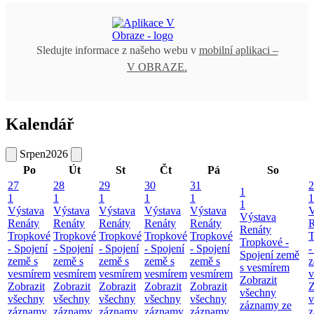
Sledujte informace z našeho webu v
mobilní aplikaci –
V OBRAZE.
Kalendář
Srpen
2026
Po
Út
St
Čt
Pá
So
27
28
29
30
31
2
1
1
1
1
1
1
1
1
Výstava
Výstava
Výstava
Výstava
Výstava
V
Výstava
Renáty
Renáty
Renáty
Renáty
Renáty
R
Renáty
Tropkové
Tropkové
Tropkové
Tropkové
Tropkové
T
Tropkové -
- Spojení
- Spojení
- Spojení
- Spojení
- Spojení
-
Spojení země
země s
země s
země s
země s
země s
z
s vesmírem
vesmírem
vesmírem
vesmírem
vesmírem
vesmírem
v
Zobrazit
Zobrazit
Zobrazit
Zobrazit
Zobrazit
Zobrazit
Z
všechny
všechny
všechny
všechny
všechny
všechny
v
záznamy ze
záznamy
záznamy
záznamy
záznamy
záznamy
z