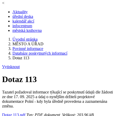
<
Aktuality
úřední deska
kalendář akcí
infocentrum
městská knihovna
Úvodní stránka
MĚSTO A ÚŘAD
Povinné informace
Databáze poskytnutých informací
Dotaz 113
Vytisknout
Dotaz 113
Tazatel požadoval informace týkající se poskytnutí údajů dle žádosti
ze dne 17. 09. 2025 a údaj o nynějším držiteli projektové
dokumentace Polní - kdy byla úředně provedena a zaznamenána
změna.
Dotaz 113.pdf
Typ: PDF dokument, Velikost: 203.96 kB