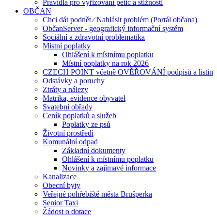
Pravidla pro vyřizování petic a stížností
OBČAN
Chci dát podnět ⁄ Nahlásit problém (Portál občana)
ObčanServer - geografický informační systém
Sociální a zdravotní problematika
Místní poplatky
Ohlášení k místnímu poplatku
Místní poplatky na rok 2026
CZECH POINT včetně OVĚŘOVÁNÍ podpisů a listin
Odstávky a poruchy
Ztráty a nálezy
Matrika, evidence obyvatel
Svatební obřady
Ceník poplatků a služeb
Poplatky ze psů
Životní prostředí
Komunální odpad
Základní dokumenty
Ohlášení k místnímu poplatku
Novinky a zajímavé informace
Kanalizace
Obecní byty
Veřejné pohřebiště města Brušperka
Senior Taxi
Žádost o dotace