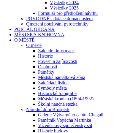
Výsledky 2024
Výsledky 2025
Formulář pro předložení návrhu
POVODNĚ - dotace domácnostem
Omezení používání pyrotechniky
PORTÁL OBČANA
MĚSTSKÁ KNIHOVNA
O MĚSTĚ
O městě
Základní informace
Historie
Pověsti a zajímavosti
Osobnosti
Památky
Městská památková zóna
Zakládací listina
Symboly města
Historické fotografie
Městská kronika (1894-1992)
Školní naučná stezka
Národní dům Brušperk
Galerie Výtvarného centra Chagall
Památník Vojtěcha Martínka
Víceúčelový společenský sál
Historie budovy