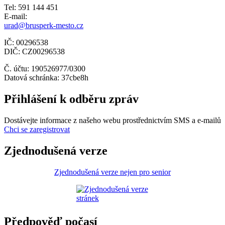
Tel: 591 144 451
E-mail:
urad@brusperk-mesto.cz
IČ: 00296538
DIČ: CZ00296538
Č. účtu: 190526977/0300
Datová schránka: 37cbe8h
Přihlášení k odběru zpráv
Dostávejte informace z našeho webu prostřednictvím SMS a e-mailů
Chci se zaregistrovat
Zjednodušená verze
Zjednodušená verze nejen pro senior
Předpověď počasí