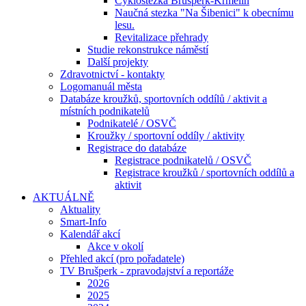
Cyklostezka Brušperk-Krmelín
Naučná stezka "Na Šibenici" k obecnímu
lesu.
Revitalizace přehrady
Studie rekonstrukce náměstí
Další projekty
Zdravotnictví - kontakty
Logomanuál města
Databáze kroužků, sportovních oddílů / aktivit a
místních podnikatelů
Podnikatelé / OSVČ
Kroužky / sportovní oddíly / aktivity
Registrace do databáze
Registrace podnikatelů / OSVČ
Registrace kroužků / sportovních oddílů a
aktivit
AKTUÁLNĚ
Aktuality
Smart-Info
Kalendář akcí
Akce v okolí
Přehled akcí (pro pořadatele)
TV Brušperk - zpravodajství a reportáže
2026
2025