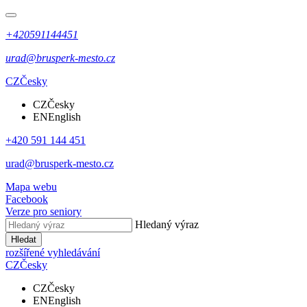
+420591144451
urad@brusperk-mesto.cz
CZ
Česky
CZ
Česky
EN
English
+420 591 144 451
urad@brusperk-mesto.cz
Mapa webu
Facebook
Verze pro seniory
Hledaný výraz
Hledat
rozšířené vyhledávání
CZ
Česky
CZ
Česky
EN
English