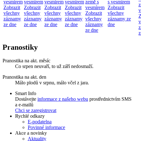
vesmírem
vesmírem
vesmírem
vesmírem
země s
s vesmírem
z
Zobrazit
Zobrazit
Zobrazit
Zobrazit
vesmírem
Zobrazit
v
všechny
všechny
všechny
všechny
Zobrazit
všechny
Z
záznamy
záznamy
záznamy
záznamy
všechny
záznamy ze
v
ze dne
ze dne
ze dne
ze dne
záznamy
dne
z
ze dne
z
Pranostiky
Pranostika na akt. měsíc
Co srpen neuvaří, to už září nedosmaží.
Pranostika na akt. den
Málo plodů v srpnu, málo včel z jara.
Smart Info
Dostávejte
informace z našeho webu
prostřednictvím SMS
a e-mailů
Chci se zaregistrovat
Rychlé odkazy
E-podatelna
Povinné informace
Akce a novinky
Aktuality