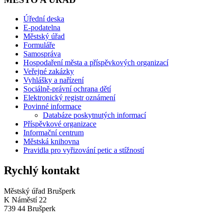
Úřední deska
E-podatelna
Městský úřad
Formuláře
Samospráva
Hospodaření města a příspěvkových organizací
Veřejné zakázky
Vyhlášky a nařízení
Sociálně-právní ochrana dětí
Elektronický registr oznámení
Povinné informace
Databáze poskytnutých informací
Příspěvkové organizace
Informační centrum
Městská knihovna
Pravidla pro vyřizování petic a stížností
Rychlý kontakt
Městský úřad Brušperk
K Náměstí 22
739 44 Brušperk