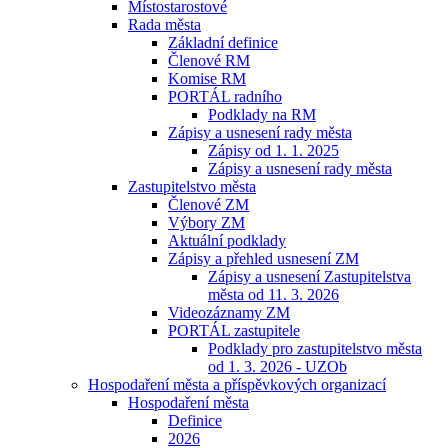
Místostarostové
Rada města
Základní definice
Členové RM
Komise RM
PORTÁL radního
Podklady na RM
Zápisy a usnesení rady města
Zápisy od 1. 1. 2025
Zápisy a usnesení rady města
Zastupitelstvo města
Členové ZM
Výbory ZM
Aktuální podklady
Zápisy a přehled usnesení ZM
Zápisy a usnesení Zastupitelstva
města od 11. 3. 2026
Videozáznamy ZM
PORTÁL zastupitele
Podklady pro zastupitelstvo města
od 1. 3. 2026 - UZOb
Hospodaření města a příspěvkových organizací
Hospodaření města
Definice
2026