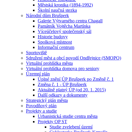
Městská kronika (1894-1992)
Školní naučná stezka
Národní dům Brušperk
Galerie Výtvarného centra Chagall
Památník Vojtěcha Martínka
Víceúčelový společenský sál
Historie budovy
Spolková místnost
Informační centrum
Sportoviště
Sdružení měst a obcí povodí Ondřejnice (SMOPO)
Virtuální prohlídka města
Virtuální prohlídka domova pro seniory
Územní plán
Úplné znění ÚP Brušperk po Změně č. 1
Změna č. 1 - ÚP Brušperk
Aktuálně platný ÚP (od 20. 1. 2015)
Další odkazy a dokumenty
Strategický plán města
Povodňový plán
Projekty a studie
Urbanistická studie centra města
Projekty OP ST
Studie zvelebení území