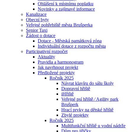
Ohlášení k místnímu poplatku
Novinky a zajímavé informace
Kanalizace
Obecní byty
Veřejné pohřebiště města Brušperka
Senior Taxi
Žádost o dotace
Dotace - Městská památková zóna
Individuální dotace z rozpočtu města
Participativní rozpočet
Aktuality
Pravidla a harmonogram
Jak navrhnout projekt
Předložené projekty
Ročník 2025
Návrat klavíru do sálu školy
Dopravní hřiště
iHřiště
Veřejné psí hřiště ⁄ Agility park
Brušperk
Hrací prvky na dětské hřiště
Zbylé projekty
Ročník 2025
Multifunkční hřiště u vodní nádrže
Dům pro jiřičky