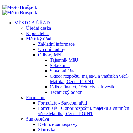
MĚSTO A ÚŘAD
Úřední deska
E-podatelna
Městský úřad
Základní informace
Úřední hodiny
Odbory MěÚ
Tajemník MěÚ
Sekretariát
Stavební úřad
Odbor rozpočtu, majetku a vnitřních věcí ⁄
Matrika, Czech POINT
Odbor financí, účetnictví a investic
Technický odbor
Formuláře
Formuláře - Stavební úřad
Formuláře - Odbor rozpočtu, majetku a vnitřních
věcí ⁄ Matrika, Czech POINT
Samospráva
Definice samosprávy
Starostka