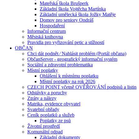
Mateřská škola Brušperk
Základní škola Vojtěcha Martínka
Základní umělecká škola Jožky Matěje
Domov pro seniory Ondráš
Hospodaření
Informační centrum
Městská knihovna
Pravidla pro vyřizování petic a stížností
OBČAN
Chci dát podnět ⁄ Nahlásit problém (Portál občana)
ObčanServer - geografický informační systém
Sociální a zdravotní problematika
Místní poplatky
Ohlášení k místnímu poplatku
Místní poplatky na rok 2026
CZECH POINT včetně OVĚŘOVÁNÍ podpisů a listin
Odstávky a poruchy
Ztráty a nálezy
Matrika, evidence obyvatel
Svatební obřady
Ceník poplatků a služeb
Poplatky ze psů
Životní prostředí
Komunální odpad
Základní dokumenty