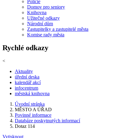
Policie
Domov pro seniory
Knihovna
Užitečné odkazy
Národní dům
Zastupitelky a zastupitelé města
Komise rady města
Rychlé odkazy
<
Aktuality
úřední deska
kalendář akcí
infocentrum
městská knihovna
Úvodní stránka
MĚSTO A ÚŘAD
Povinné informace
Databáze poskytnutých informací
Dotaz 114
Vytisknout