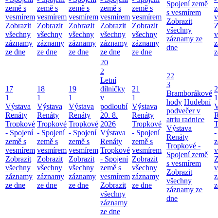
Spojení země
země s
země s
země s
země s
země s
z
s vesmírem
vesmírem
vesmírem
vesmírem
vesmírem
vesmírem
v
Zobrazit
Zobrazit
Zobrazit
Zobrazit
Zobrazit
Zobrazit
Z
všechny
všechny
všechny
všechny
všechny
všechny
v
záznamy ze
záznamy
záznamy
záznamy
záznamy
záznamy
z
dne
ze dne
ze dne
ze dne
ze dne
ze dne
z
20
2
22
Letní
3
17
18
19
dílničky
21
2
Bramborákové
1
1
1
v
1
1
hody
Hudební
Výstava
Výstava
Výstava
podloubí
Výstava
V
podvečer v
Renáty
Renáty
Renáty
20. 8.
Renáty
R
atriu radnice
Tropkové
Tropkové
Tropkové
2026
Tropkové
T
Výstava
- Spojení
- Spojení
- Spojení
Výstava
- Spojení
-
Renáty
země s
země s
země s
Renáty
země s
z
Tropkové -
vesmírem
vesmírem
vesmírem
Tropkové
vesmírem
v
Spojení země
Zobrazit
Zobrazit
Zobrazit
- Spojení
Zobrazit
Z
s vesmírem
všechny
všechny
všechny
země s
všechny
v
Zobrazit
záznamy
záznamy
záznamy
vesmírem
záznamy
z
všechny
ze dne
ze dne
ze dne
Zobrazit
ze dne
z
záznamy ze
všechny
dne
záznamy
ze dne