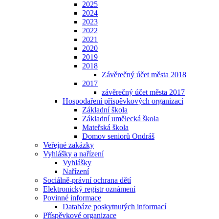
2025
2024
2023
2022
2021
2020
2019
2018
Závěrečný účet města 2018
2017
závěrečný účet města 2017
Hospodaření příspěvkových organizací
Základní škola
Základní umělecká škola
Mateřská škola
Domov seniorů Ondráš
Veřejné zakázky
Vyhlášky a nařízení
Vyhlášky
Nařízení
Sociálně-právní ochrana dětí
Elektronický registr oznámení
Povinné informace
Databáze poskytnutých informací
Příspěvkové organizace