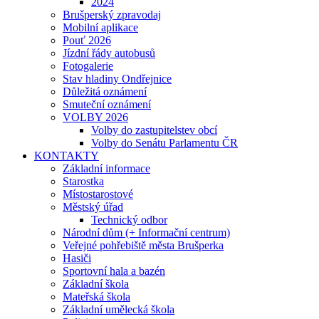
2024
Brušperský zpravodaj
Mobilní aplikace
Pouť 2026
Jízdní řády autobusů
Fotogalerie
Stav hladiny Ondřejnice
Důležitá oznámení
Smuteční oznámení
VOLBY 2026
Volby do zastupitelstev obcí
Volby do Senátu Parlamentu ČR
KONTAKTY
Základní informace
Starostka
Místostarostové
Městský úřad
Technický odbor
Národní dům (+ Informační centrum)
Veřejné pohřebiště města Brušperka
Hasiči
Sportovní hala a bazén
Základní škola
Mateřská škola
Základní umělecká škola