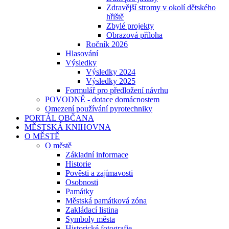
Zdravější stromy v okolí dětského
hřiště
Zbylé projekty
Obrazová příloha
Ročník 2026
Hlasování
Výsledky
Výsledky 2024
Výsledky 2025
Formulář pro předložení návrhu
POVODNĚ - dotace domácnostem
Omezení používání pyrotechniky
PORTÁL OBČANA
MĚSTSKÁ KNIHOVNA
O MĚSTĚ
O městě
Základní informace
Historie
Pověsti a zajímavosti
Osobnosti
Památky
Městská památková zóna
Zakládací listina
Symboly města
Historické fotografie