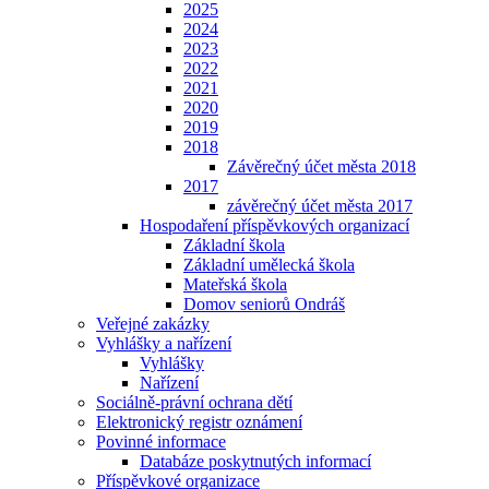
2025
2024
2023
2022
2021
2020
2019
2018
Závěrečný účet města 2018
2017
závěrečný účet města 2017
Hospodaření příspěvkových organizací
Základní škola
Základní umělecká škola
Mateřská škola
Domov seniorů Ondráš
Veřejné zakázky
Vyhlášky a nařízení
Vyhlášky
Nařízení
Sociálně-právní ochrana dětí
Elektronický registr oznámení
Povinné informace
Databáze poskytnutých informací
Příspěvkové organizace