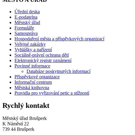
Úřední deska
E-podatelna
Městský úřad
Formuláře
Samospráva
Hospodaření města a příspěvkových organizací
Veřejné zakázky
Vyhlášky a nařízení
Sociálně-právní ochrana dětí
Elektronický registr oznámení
Povinné informace
Databáze poskytnutých informací
Příspěvkové organizace
Informační centrum
Městská knihovna
Pravidla pro vyřizování petic a stížností
Rychlý kontakt
Městský úřad Brušperk
K Náměstí 22
739 44 Brušperk