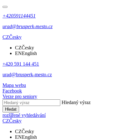
+420591144451
urad@brusperk-mesto.cz
CZ
Česky
CZ
Česky
EN
English
+420 591 144 451
urad@brusperk-mesto.cz
Mapa webu
Facebook
Verze pro seniory
Hledaný výraz
Hledat
rozšířené vyhledávání
CZ
Česky
CZ
Česky
EN
English