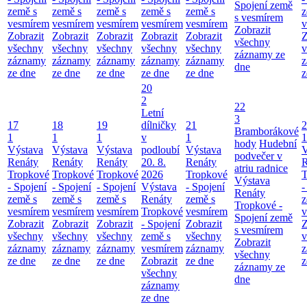
Spojení země
země s
země s
země s
země s
země s
z
s vesmírem
vesmírem
vesmírem
vesmírem
vesmírem
vesmírem
v
Zobrazit
Zobrazit
Zobrazit
Zobrazit
Zobrazit
Zobrazit
Z
všechny
všechny
všechny
všechny
všechny
všechny
v
záznamy ze
záznamy
záznamy
záznamy
záznamy
záznamy
z
dne
ze dne
ze dne
ze dne
ze dne
ze dne
z
20
2
22
Letní
3
17
18
19
dílničky
21
2
Bramborákové
1
1
1
v
1
1
hody
Hudební
Výstava
Výstava
Výstava
podloubí
Výstava
V
podvečer v
Renáty
Renáty
Renáty
20. 8.
Renáty
R
atriu radnice
Tropkové
Tropkové
Tropkové
2026
Tropkové
T
Výstava
- Spojení
- Spojení
- Spojení
Výstava
- Spojení
-
Renáty
země s
země s
země s
Renáty
země s
z
Tropkové -
vesmírem
vesmírem
vesmírem
Tropkové
vesmírem
v
Spojení země
Zobrazit
Zobrazit
Zobrazit
- Spojení
Zobrazit
Z
s vesmírem
všechny
všechny
všechny
země s
všechny
v
Zobrazit
záznamy
záznamy
záznamy
vesmírem
záznamy
z
všechny
ze dne
ze dne
ze dne
Zobrazit
ze dne
z
záznamy ze
všechny
dne
záznamy
ze dne