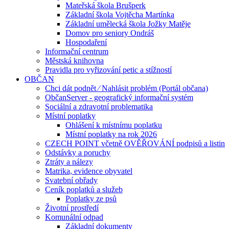
Mateřská škola Brušperk
Základní škola Vojtěcha Martínka
Základní umělecká škola Jožky Matěje
Domov pro seniory Ondráš
Hospodaření
Informační centrum
Městská knihovna
Pravidla pro vyřizování petic a stížností
OBČAN
Chci dát podnět ⁄ Nahlásit problém (Portál občana)
ObčanServer - geografický informační systém
Sociální a zdravotní problematika
Místní poplatky
Ohlášení k místnímu poplatku
Místní poplatky na rok 2026
CZECH POINT včetně OVĚŘOVÁNÍ podpisů a listin
Odstávky a poruchy
Ztráty a nálezy
Matrika, evidence obyvatel
Svatební obřady
Ceník poplatků a služeb
Poplatky ze psů
Životní prostředí
Komunální odpad
Základní dokumenty