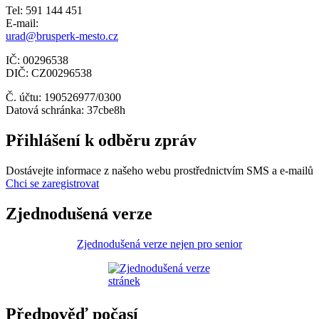
Tel: 591 144 451
E-mail:
urad@brusperk-mesto.cz
IČ: 00296538
DIČ: CZ00296538
Č. účtu: 190526977/0300
Datová schránka: 37cbe8h
Přihlášení k odběru zpráv
Dostávejte informace z našeho webu prostřednictvím SMS a e-mailů
Chci se zaregistrovat
Zjednodušená verze
Zjednodušená verze nejen pro senior
Předpověď počasí