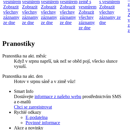
vesmírem
vesmírem
vesmírem
vesmírem
země s
s vesmírem
z
Zobrazit
Zobrazit
Zobrazit
Zobrazit
vesmírem
Zobrazit
v
všechny
všechny
všechny
všechny
Zobrazit
všechny
Z
záznamy
záznamy
záznamy
záznamy
všechny
záznamy ze
v
ze dne
ze dne
ze dne
ze dne
záznamy
dne
z
ze dne
z
Pranostiky
Pranostika na akt. měsíc
Když v srpnu naprší, tak než se oběd pojí, všecko slunce
vysuší.
Pranostika na akt. den
Hotov v srpnu sáně a v zimě vůz!
Smart Info
Dostávejte
informace z našeho webu
prostřednictvím SMS
a e-mailů
Chci se zaregistrovat
Rychlé odkazy
E-podatelna
Povinné informace
Akce a novinky