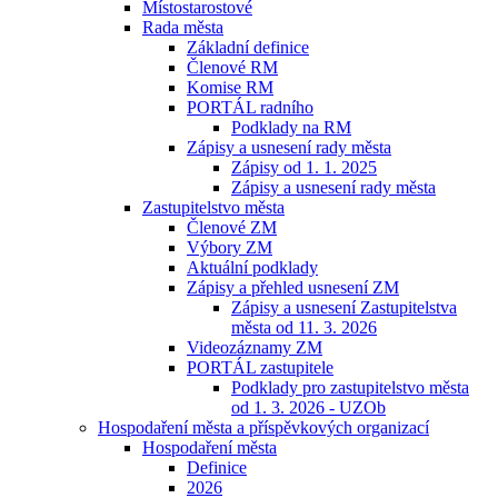
Místostarostové
Rada města
Základní definice
Členové RM
Komise RM
PORTÁL radního
Podklady na RM
Zápisy a usnesení rady města
Zápisy od 1. 1. 2025
Zápisy a usnesení rady města
Zastupitelstvo města
Členové ZM
Výbory ZM
Aktuální podklady
Zápisy a přehled usnesení ZM
Zápisy a usnesení Zastupitelstva
města od 11. 3. 2026
Videozáznamy ZM
PORTÁL zastupitele
Podklady pro zastupitelstvo města
od 1. 3. 2026 - UZOb
Hospodaření města a příspěvkových organizací
Hospodaření města
Definice
2026