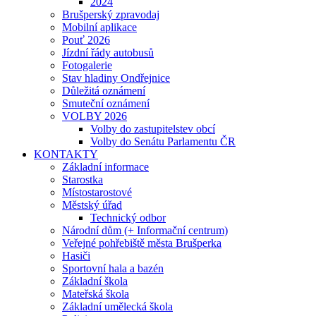
2024
Brušperský zpravodaj
Mobilní aplikace
Pouť 2026
Jízdní řády autobusů
Fotogalerie
Stav hladiny Ondřejnice
Důležitá oznámení
Smuteční oznámení
VOLBY 2026
Volby do zastupitelstev obcí
Volby do Senátu Parlamentu ČR
KONTAKTY
Základní informace
Starostka
Místostarostové
Městský úřad
Technický odbor
Národní dům (+ Informační centrum)
Veřejné pohřebiště města Brušperka
Hasiči
Sportovní hala a bazén
Základní škola
Mateřská škola
Základní umělecká škola