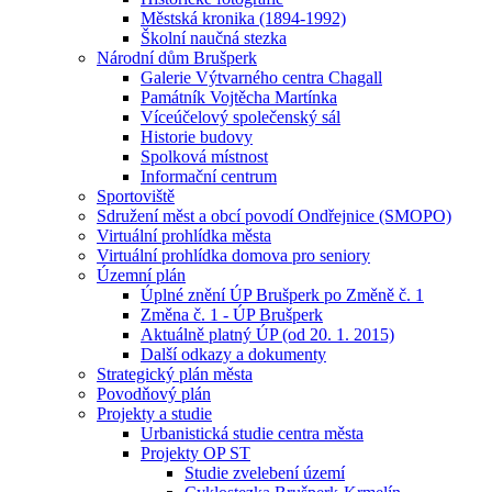
Městská kronika (1894-1992)
Školní naučná stezka
Národní dům Brušperk
Galerie Výtvarného centra Chagall
Památník Vojtěcha Martínka
Víceúčelový společenský sál
Historie budovy
Spolková místnost
Informační centrum
Sportoviště
Sdružení měst a obcí povodí Ondřejnice (SMOPO)
Virtuální prohlídka města
Virtuální prohlídka domova pro seniory
Územní plán
Úplné znění ÚP Brušperk po Změně č. 1
Změna č. 1 - ÚP Brušperk
Aktuálně platný ÚP (od 20. 1. 2015)
Další odkazy a dokumenty
Strategický plán města
Povodňový plán
Projekty a studie
Urbanistická studie centra města
Projekty OP ST
Studie zvelebení území