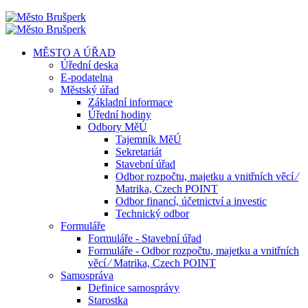
MĚSTO A ÚŘAD
Úřední deska
E-podatelna
Městský úřad
Základní informace
Úřední hodiny
Odbory MěÚ
Tajemník MěÚ
Sekretariát
Stavební úřad
Odbor rozpočtu, majetku a vnitřních věcí ⁄
Matrika, Czech POINT
Odbor financí, účetnictví a investic
Technický odbor
Formuláře
Formuláře - Stavební úřad
Formuláře - Odbor rozpočtu, majetku a vnitřních
věcí ⁄ Matrika, Czech POINT
Samospráva
Definice samosprávy
Starostka