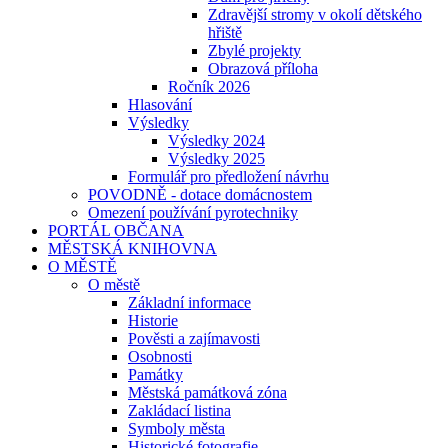
Zdravější stromy v okolí dětského
hřiště
Zbylé projekty
Obrazová příloha
Ročník 2026
Hlasování
Výsledky
Výsledky 2024
Výsledky 2025
Formulář pro předložení návrhu
POVODNĚ - dotace domácnostem
Omezení používání pyrotechniky
PORTÁL OBČANA
MĚSTSKÁ KNIHOVNA
O MĚSTĚ
O městě
Základní informace
Historie
Pověsti a zajímavosti
Osobnosti
Památky
Městská památková zóna
Zakládací listina
Symboly města
Historické fotografie