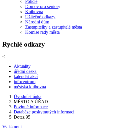
Policie
Domov pro seniory
Knihovna
Užitečné odkazy
Národní dům
Zastupitelky a zastupitelé města
Komise rady města
Rychlé odkazy
<
Aktuality
úřední deska
kalendář akcí
infocentrum
městská knihovna
Úvodní stránka
MĚSTO A ÚŘAD
Povinné informace
Databáze poskytnutých informací
Dotaz 95
Vytisknout