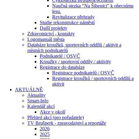
Cyklostezka Brušperk-Krmelín
Naučná stezka "Na Šibenici" k obecnímu
lesu.
Revitalizace přehrady
Studie rekonstrukce náměstí
Další projekty
Zdravotnictví - kontakty
Logomanuál města
Databáze kroužků, sportovních oddílů / aktivit a
místních podnikatelů
Podnikatelé / OSVČ
Kroužky / sportovní oddíly / aktivity
Registrace do databáze
Registrace podnikatelů / OSVČ
Registrace kroužků / sportovních oddílů a
aktivit
AKTUÁLNĚ
Aktuality
Smart-Info
Kalendář akcí
Akce v okolí
Přehled akcí (pro pořadatele)
TV Brušperk - zpravodajství a reportáže
2026
2025