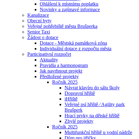
Ohlášení k místnímu poplatku
Novinky a zajímavé informace
Kanalizace
Obecní byty
Veřejné pohřebiště města Brušperka
Senior Taxi
Žádost o dotace
Dotace - Městská památková zóna
Individuální dotace z rozpočtu města
Participativní rozpočet
Aktuality
Pravidla a harmonogram
Jak navrhnout projekt
Předložené projekty
Ročník 2025
Návrat klavíru do sálu školy
Dopravní hřiště
iHřiště
Veřejné psí hřiště ⁄ Agility park
Brušperk
Hrací prvky na dětské hřiště
Zbylé projekty
Ročník 2025
Multifunkční hřiště u vodní nádrže
Dům pro jiřičky