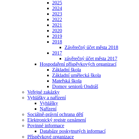
2025
2024
2023
2022
2021
2020
2019
2018
Závěrečný účet města 2018
2017
závěrečný účet města 2017
Hospodaření příspěvkových organizací
Základní škola
Základní umělecká škola
Mateřská škola
Domov seniorů Ondráš
Veřejné zakázky
Vyhlášky a nařízení
Vyhlášky
Nařízení
Sociálně-právní ochrana dětí
Elektronický registr oznámení
Povinné informace
Databáze poskytnutých informací
Příspěvkové organizace