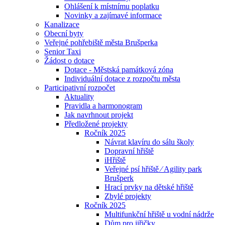
Ohlášení k místnímu poplatku
Novinky a zajímavé informace
Kanalizace
Obecní byty
Veřejné pohřebiště města Brušperka
Senior Taxi
Žádost o dotace
Dotace - Městská památková zóna
Individuální dotace z rozpočtu města
Participativní rozpočet
Aktuality
Pravidla a harmonogram
Jak navrhnout projekt
Předložené projekty
Ročník 2025
Návrat klavíru do sálu školy
Dopravní hřiště
iHřiště
Veřejné psí hřiště ⁄ Agility park
Brušperk
Hrací prvky na dětské hřiště
Zbylé projekty
Ročník 2025
Multifunkční hřiště u vodní nádrže
Dům pro jiřičky