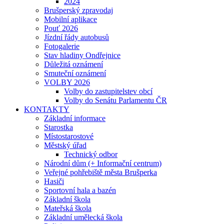
2024
Brušperský zpravodaj
Mobilní aplikace
Pouť 2026
Jízdní řády autobusů
Fotogalerie
Stav hladiny Ondřejnice
Důležitá oznámení
Smuteční oznámení
VOLBY 2026
Volby do zastupitelstev obcí
Volby do Senátu Parlamentu ČR
KONTAKTY
Základní informace
Starostka
Místostarostové
Městský úřad
Technický odbor
Národní dům (+ Informační centrum)
Veřejné pohřebiště města Brušperka
Hasiči
Sportovní hala a bazén
Základní škola
Mateřská škola
Základní umělecká škola