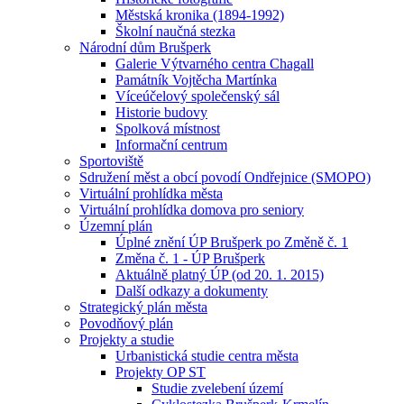
Městská kronika (1894-1992)
Školní naučná stezka
Národní dům Brušperk
Galerie Výtvarného centra Chagall
Památník Vojtěcha Martínka
Víceúčelový společenský sál
Historie budovy
Spolková místnost
Informační centrum
Sportoviště
Sdružení měst a obcí povodí Ondřejnice (SMOPO)
Virtuální prohlídka města
Virtuální prohlídka domova pro seniory
Územní plán
Úplné znění ÚP Brušperk po Změně č. 1
Změna č. 1 - ÚP Brušperk
Aktuálně platný ÚP (od 20. 1. 2015)
Další odkazy a dokumenty
Strategický plán města
Povodňový plán
Projekty a studie
Urbanistická studie centra města
Projekty OP ST
Studie zvelebení území