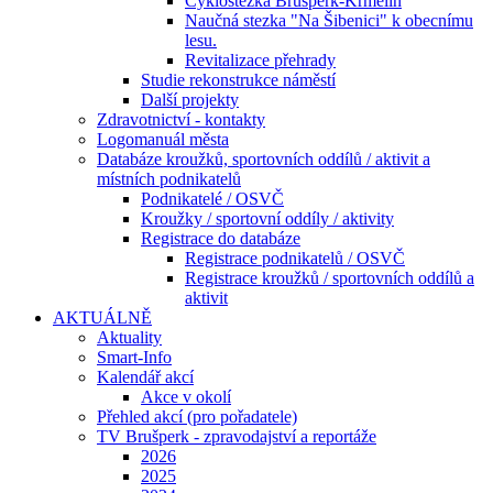
Cyklostezka Brušperk-Krmelín
Naučná stezka "Na Šibenici" k obecnímu
lesu.
Revitalizace přehrady
Studie rekonstrukce náměstí
Další projekty
Zdravotnictví - kontakty
Logomanuál města
Databáze kroužků, sportovních oddílů / aktivit a
místních podnikatelů
Podnikatelé / OSVČ
Kroužky / sportovní oddíly / aktivity
Registrace do databáze
Registrace podnikatelů / OSVČ
Registrace kroužků / sportovních oddílů a
aktivit
AKTUÁLNĚ
Aktuality
Smart-Info
Kalendář akcí
Akce v okolí
Přehled akcí (pro pořadatele)
TV Brušperk - zpravodajství a reportáže
2026
2025