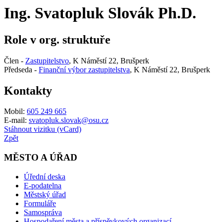
Ing. Svatopluk Slovák Ph.D.
Role v org. struktuře
Člen -
Zastupitelstvo
, K Náměstí 22, Brušperk
Předseda -
Finanční výbor zastupitelstva
, K Náměstí 22, Brušperk
Kontakty
Mobil:
605 249 665
E-mail:
svatopluk.slovak@osu.cz
Stáhnout vizitku (vCard)
Zpět
MĚSTO A ÚŘAD
Úřední deska
E-podatelna
Městský úřad
Formuláře
Samospráva
Hospodaření města a příspěvkových organizací