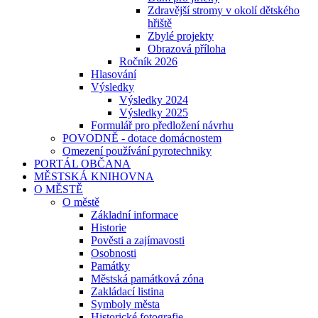
Zdravější stromy v okolí dětského
hřiště
Zbylé projekty
Obrazová příloha
Ročník 2026
Hlasování
Výsledky
Výsledky 2024
Výsledky 2025
Formulář pro předložení návrhu
POVODNĚ - dotace domácnostem
Omezení používání pyrotechniky
PORTÁL OBČANA
MĚSTSKÁ KNIHOVNA
O MĚSTĚ
O městě
Základní informace
Historie
Pověsti a zajímavosti
Osobnosti
Památky
Městská památková zóna
Zakládací listina
Symboly města
Historické fotografie