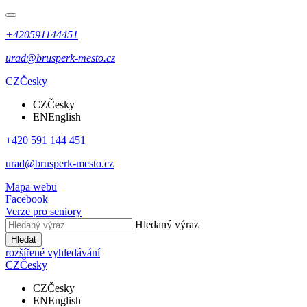
+420591144451
urad@brusperk-mesto.cz
CZ
Česky
CZ
Česky
EN
English
+420 591 144 451
urad@brusperk-mesto.cz
Mapa webu
Facebook
Verze pro seniory
Hledaný výraz
Hledat
rozšířené vyhledávání
CZ
Česky
CZ
Česky
EN
English