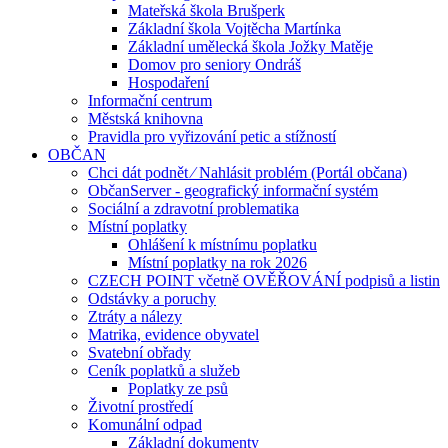
Mateřská škola Brušperk
Základní škola Vojtěcha Martínka
Základní umělecká škola Jožky Matěje
Domov pro seniory Ondráš
Hospodaření
Informační centrum
Městská knihovna
Pravidla pro vyřizování petic a stížností
OBČAN
Chci dát podnět ⁄ Nahlásit problém (Portál občana)
ObčanServer - geografický informační systém
Sociální a zdravotní problematika
Místní poplatky
Ohlášení k místnímu poplatku
Místní poplatky na rok 2026
CZECH POINT včetně OVĚŘOVÁNÍ podpisů a listin
Odstávky a poruchy
Ztráty a nálezy
Matrika, evidence obyvatel
Svatební obřady
Ceník poplatků a služeb
Poplatky ze psů
Životní prostředí
Komunální odpad
Základní dokumenty