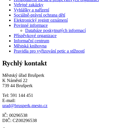
Veřejné zakázky
Vyhlášky a nařízení
Sociálně-právní ochrana dětí
Elektronický registr oznámení
Povinné informace
Databáze poskytnutých informací
Příspěvkové organizace
Informační centrum
Městská knihovna
Pravidla pro vyřizování petic a stížností
Rychlý kontakt
Městský úřad Brušperk
K Náměstí 22
739 44 Brušperk
Tel: 591 144 451
E-mail:
urad@brusperk-mesto.cz
IČ: 00296538
DIČ: CZ00296538