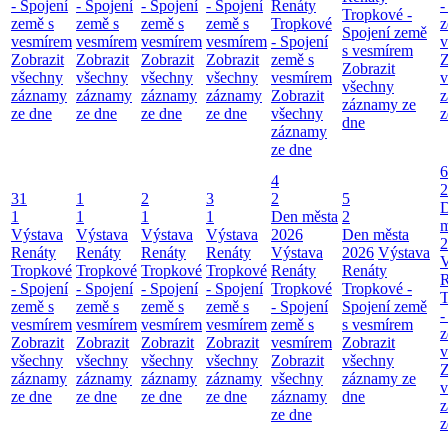
- Spojení
- Spojení
- Spojení
- Spojení
Renáty
-
Tropkové -
země s
země s
země s
země s
Tropkové
z
Spojení země
vesmírem
vesmírem
vesmírem
vesmírem
- Spojení
v
s vesmírem
Zobrazit
Zobrazit
Zobrazit
Zobrazit
země s
Z
Zobrazit
všechny
všechny
všechny
všechny
vesmírem
v
všechny
záznamy
záznamy
záznamy
záznamy
Zobrazit
z
záznamy ze
ze dne
ze dne
ze dne
ze dne
všechny
z
dne
záznamy
ze dne
6
4
2
31
1
2
3
2
5
1
1
1
1
Den města
2
m
Výstava
Výstava
Výstava
Výstava
2026
Den města
2
Renáty
Renáty
Renáty
Renáty
Výstava
2026
Výstava
V
Tropkové
Tropkové
Tropkové
Tropkové
Renáty
Renáty
R
- Spojení
- Spojení
- Spojení
- Spojení
Tropkové
Tropkové -
T
země s
země s
země s
země s
- Spojení
Spojení země
-
vesmírem
vesmírem
vesmírem
vesmírem
země s
s vesmírem
z
Zobrazit
Zobrazit
Zobrazit
Zobrazit
vesmírem
Zobrazit
v
všechny
všechny
všechny
všechny
Zobrazit
všechny
Z
záznamy
záznamy
záznamy
záznamy
všechny
záznamy ze
v
ze dne
ze dne
ze dne
ze dne
záznamy
dne
z
ze dne
z