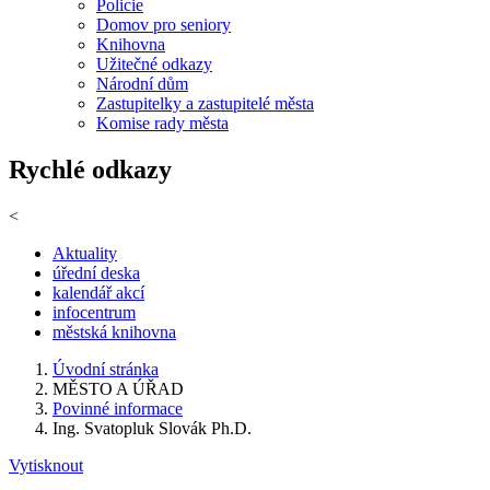
Policie
Domov pro seniory
Knihovna
Užitečné odkazy
Národní dům
Zastupitelky a zastupitelé města
Komise rady města
Rychlé odkazy
<
Aktuality
úřední deska
kalendář akcí
infocentrum
městská knihovna
Úvodní stránka
MĚSTO A ÚŘAD
Povinné informace
Ing. Svatopluk Slovák Ph.D.
Vytisknout