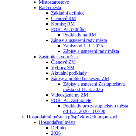
Místostarostové
Rada města
Základní definice
Členové RM
Komise RM
PORTÁL radního
Podklady na RM
Zápisy a usnesení rady města
Zápisy od 1. 1. 2025
Zápisy a usnesení rady města
Zastupitelstvo města
Členové ZM
Výbory ZM
Aktuální podklady
Zápisy a přehled usnesení ZM
Zápisy a usnesení Zastupitelstva
města od 11. 3. 2026
Videozáznamy ZM
PORTÁL zastupitele
Podklady pro zastupitelstvo města
od 1. 3. 2026 - UZOb
Hospodaření města a příspěvkových organizací
Hospodaření města
Definice
2026