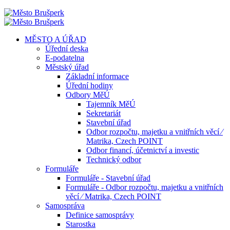
MĚSTO A ÚŘAD
Úřední deska
E-podatelna
Městský úřad
Základní informace
Úřední hodiny
Odbory MěÚ
Tajemník MěÚ
Sekretariát
Stavební úřad
Odbor rozpočtu, majetku a vnitřních věcí ⁄
Matrika, Czech POINT
Odbor financí, účetnictví a investic
Technický odbor
Formuláře
Formuláře - Stavební úřad
Formuláře - Odbor rozpočtu, majetku a vnitřních
věcí ⁄ Matrika, Czech POINT
Samospráva
Definice samosprávy
Starostka