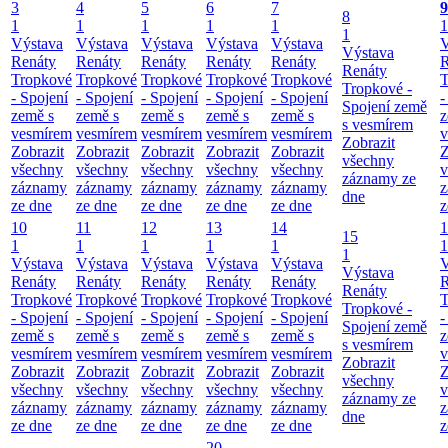
3
4
5
6
7
9
8
1
1
1
1
1
1
1
Výstava
Výstava
Výstava
Výstava
Výstava
V
Výstava
Renáty
Renáty
Renáty
Renáty
Renáty
R
Renáty
Tropkové
Tropkové
Tropkové
Tropkové
Tropkové
T
Tropkové -
- Spojení
- Spojení
- Spojení
- Spojení
- Spojení
-
Spojení země
země s
země s
země s
země s
země s
z
s vesmírem
vesmírem
vesmírem
vesmírem
vesmírem
vesmírem
v
Zobrazit
Zobrazit
Zobrazit
Zobrazit
Zobrazit
Zobrazit
Z
všechny
všechny
všechny
všechny
všechny
všechny
v
záznamy ze
záznamy
záznamy
záznamy
záznamy
záznamy
z
dne
ze dne
ze dne
ze dne
ze dne
ze dne
z
10
11
12
13
14
1
15
1
1
1
1
1
1
1
Výstava
Výstava
Výstava
Výstava
Výstava
V
Výstava
Renáty
Renáty
Renáty
Renáty
Renáty
R
Renáty
Tropkové
Tropkové
Tropkové
Tropkové
Tropkové
T
Tropkové -
- Spojení
- Spojení
- Spojení
- Spojení
- Spojení
-
Spojení země
země s
země s
země s
země s
země s
z
s vesmírem
vesmírem
vesmírem
vesmírem
vesmírem
vesmírem
v
Zobrazit
Zobrazit
Zobrazit
Zobrazit
Zobrazit
Zobrazit
Z
všechny
všechny
všechny
všechny
všechny
všechny
v
záznamy ze
záznamy
záznamy
záznamy
záznamy
záznamy
z
dne
ze dne
ze dne
ze dne
ze dne
ze dne
z
20