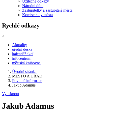
Užitečné odkazy
Národní dům
Zastupitelky a zastupitelé města
Komise rady města
Rychlé odkazy
<
Aktuality
úřední deska
kalendář akcí
infocentrum
městská knihovna
Úvodní stránka
MĚSTO A ÚŘAD
Povinné informace
Jakub Adamus
Vytisknout
Jakub Adamus