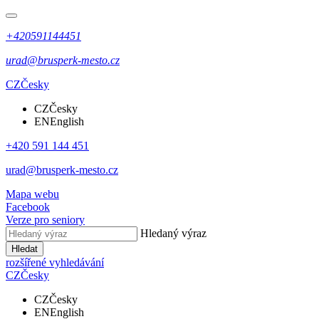
+420591144451
urad@brusperk-mesto.cz
CZ
Česky
CZ
Česky
EN
English
+420 591 144 451
urad@brusperk-mesto.cz
Mapa webu
Facebook
Verze pro seniory
Hledaný výraz
Hledat
rozšířené vyhledávání
CZ
Česky
CZ
Česky
EN
English