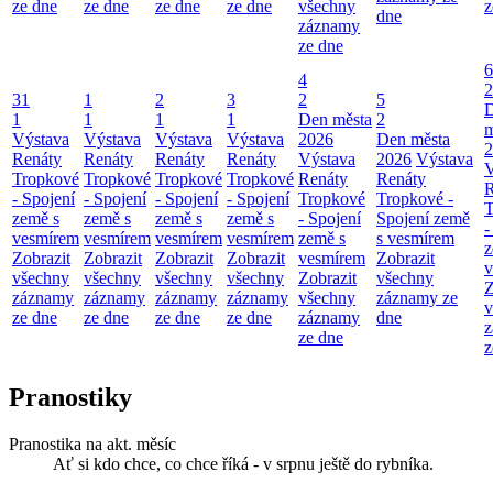
ze dne
ze dne
ze dne
ze dne
všechny
z
dne
záznamy
ze dne
6
4
2
31
1
2
3
2
5
1
1
1
1
Den města
2
m
Výstava
Výstava
Výstava
Výstava
2026
Den města
2
Renáty
Renáty
Renáty
Renáty
Výstava
2026
Výstava
V
Tropkové
Tropkové
Tropkové
Tropkové
Renáty
Renáty
R
- Spojení
- Spojení
- Spojení
- Spojení
Tropkové
Tropkové -
T
země s
země s
země s
země s
- Spojení
Spojení země
-
vesmírem
vesmírem
vesmírem
vesmírem
země s
s vesmírem
z
Zobrazit
Zobrazit
Zobrazit
Zobrazit
vesmírem
Zobrazit
v
všechny
všechny
všechny
všechny
Zobrazit
všechny
Z
záznamy
záznamy
záznamy
záznamy
všechny
záznamy ze
v
ze dne
ze dne
ze dne
ze dne
záznamy
dne
z
ze dne
z
Pranostiky
Pranostika na akt. měsíc
Ať si kdo chce, co chce říká - v srpnu ještě do rybníka.