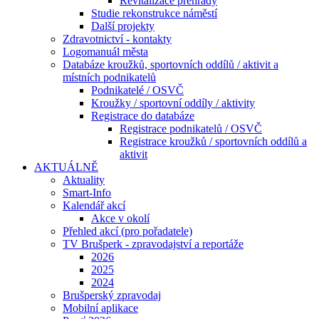
Revitalizace přehrady
Studie rekonstrukce náměstí
Další projekty
Zdravotnictví - kontakty
Logomanuál města
Databáze kroužků, sportovních oddílů / aktivit a
místních podnikatelů
Podnikatelé / OSVČ
Kroužky / sportovní oddíly / aktivity
Registrace do databáze
Registrace podnikatelů / OSVČ
Registrace kroužků / sportovních oddílů a
aktivit
AKTUÁLNĚ
Aktuality
Smart-Info
Kalendář akcí
Akce v okolí
Přehled akcí (pro pořadatele)
TV Brušperk - zpravodajství a reportáže
2026
2025
2024
Brušperský zpravodaj
Mobilní aplikace