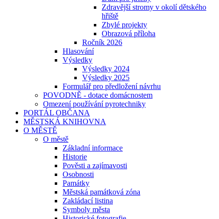
Zdravější stromy v okolí dětského
hřiště
Zbylé projekty
Obrazová příloha
Ročník 2026
Hlasování
Výsledky
Výsledky 2024
Výsledky 2025
Formulář pro předložení návrhu
POVODNĚ - dotace domácnostem
Omezení používání pyrotechniky
PORTÁL OBČANA
MĚSTSKÁ KNIHOVNA
O MĚSTĚ
O městě
Základní informace
Historie
Pověsti a zajímavosti
Osobnosti
Památky
Městská památková zóna
Zakládací listina
Symboly města
Historické fotografie