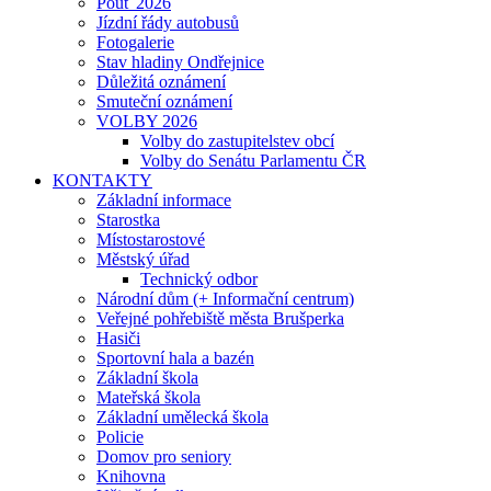
Pouť 2026
Jízdní řády autobusů
Fotogalerie
Stav hladiny Ondřejnice
Důležitá oznámení
Smuteční oznámení
VOLBY 2026
Volby do zastupitelstev obcí
Volby do Senátu Parlamentu ČR
KONTAKTY
Základní informace
Starostka
Místostarostové
Městský úřad
Technický odbor
Národní dům (+ Informační centrum)
Veřejné pohřebiště města Brušperka
Hasiči
Sportovní hala a bazén
Základní škola
Mateřská škola
Základní umělecká škola
Policie
Domov pro seniory
Knihovna