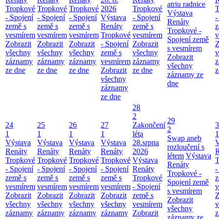
atriu radnice
Tropkové
Tropkové
Tropkové
2026
Tropkové
T
Výstava
- Spojení
- Spojení
- Spojení
Výstava
- Spojení
-
Renáty
země s
země s
země s
Renáty
země s
z
Tropkové -
vesmírem
vesmírem
vesmírem
Tropkové
vesmírem
v
Spojení země
Zobrazit
Zobrazit
Zobrazit
- Spojení
Zobrazit
Z
s vesmírem
všechny
všechny
všechny
země s
všechny
v
Zobrazit
záznamy
záznamy
záznamy
vesmírem
záznamy
z
všechny
ze dne
ze dne
ze dne
Zobrazit
ze dne
z
záznamy ze
všechny
dne
záznamy
ze dne
28
2
29
24
25
26
27
Zakončení
3
2
1
1
1
1
léta
1
Swap aneb
Výstava
Výstava
Výstava
Výstava
28.srpna
V
rozloučení s
Renáty
Renáty
Renáty
Renáty
2026
R
létem
Výstava
Tropkové
Tropkové
Tropkové
Tropkové
Výstava
T
Renáty
- Spojení
- Spojení
- Spojení
- Spojení
Renáty
-
Tropkové -
země s
země s
země s
země s
Tropkové
z
Spojení země
vesmírem
vesmírem
vesmírem
vesmírem
- Spojení
v
s vesmírem
Zobrazit
Zobrazit
Zobrazit
Zobrazit
země s
Z
Zobrazit
všechny
všechny
všechny
všechny
vesmírem
v
všechny
záznamy
záznamy
záznamy
záznamy
Zobrazit
z
záznamy ze