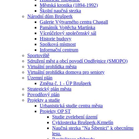
Městská kronika (1894-1992)
Školní naučná stezka
Národní dům Brušperk
Galerie Výtvarného centra Chagall
Památník Vojtěcha Martínka
Víceúčelový společenský sál
Historie budovy
Spolková místnost
Informační centrum
Sportoviště
Sdružení měst a obcí povodí Ondřejnice (SMOPO)
Virtuální prohlídka města
Virtuální prohlídka domova pro seniory
Územní plán
Změna č. 1 - ÚP Brušperk
Strategický plán města
Povodňový plán
Projekty a studie
Urbanistická studie centra města
Projekty OP ST
Studie zvelebení území
Cyklostezka Brušperk-Krmelín
Naučná stezka "Na Šibenici" k obecnímu
lesu.