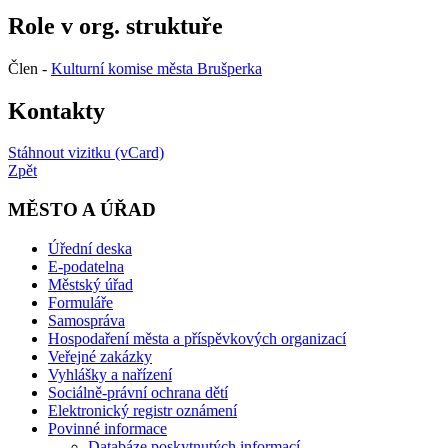
Role v org. struktuře
Člen -
Kulturní komise města Brušperka
Kontakty
Stáhnout vizitku (vCard)
Zpět
MĚSTO A ÚŘAD
Úřední deska
E-podatelna
Městský úřad
Formuláře
Samospráva
Hospodaření města a příspěvkových organizací
Veřejné zakázky
Vyhlášky a nařízení
Sociálně-právní ochrana dětí
Elektronický registr oznámení
Povinné informace
Databáze poskytnutých informací