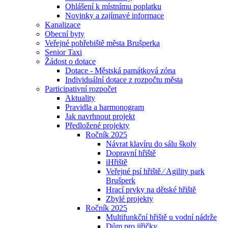
Ohlášení k místnímu poplatku
Novinky a zajímavé informace
Kanalizace
Obecní byty
Veřejné pohřebiště města Brušperka
Senior Taxi
Žádost o dotace
Dotace - Městská památková zóna
Individuální dotace z rozpočtu města
Participativní rozpočet
Aktuality
Pravidla a harmonogram
Jak navrhnout projekt
Předložené projekty
Ročník 2025
Návrat klavíru do sálu školy
Dopravní hřiště
iHřiště
Veřejné psí hřiště ⁄ Agility park
Brušperk
Hrací prvky na dětské hřiště
Zbylé projekty
Ročník 2025
Multifunkční hřiště u vodní nádrže
Dům pro jiřičky