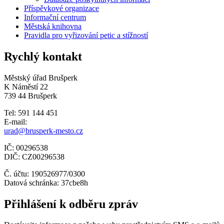
Příspěvkové organizace
Informační centrum
Městská knihovna
Pravidla pro vyřizování petic a stížností
Rychlý kontakt
Městský úřad Brušperk
K Náměstí 22
739 44 Brušperk
Tel: 591 144 451
E-mail:
urad@brusperk-mesto.cz
IČ: 00296538
DIČ: CZ00296538
Č. účtu: 190526977/0300
Datová schránka: 37cbe8h
Přihlášení k odběru zpráv