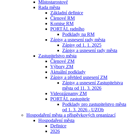
Místostarostové
Rada města
Základní definice
Členové RM
Komise RM
PORTÁL radního
Podklady na RM
Zápisy a usnesení rady města
Zápisy od 1. 1. 2025
Zápisy a usnesení rady města
Zastupitelstvo města
Členové ZM
Výbory ZM
Aktuální podklady
Zápisy a přehled usnesení ZM
Zápisy a usnesení Zastupitelstva
města od 11. 3. 2026
Videozáznamy ZM
PORTÁL zastupitele
Podklady pro zastupitelstvo města
od 1. 3. 2026 - UZOb
Hospodaření města a příspěvkových organizací
Hospodaření města
Definice
2026