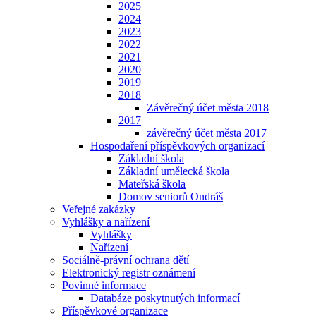
2025
2024
2023
2022
2021
2020
2019
2018
Závěrečný účet města 2018
2017
závěrečný účet města 2017
Hospodaření příspěvkových organizací
Základní škola
Základní umělecká škola
Mateřská škola
Domov seniorů Ondráš
Veřejné zakázky
Vyhlášky a nařízení
Vyhlášky
Nařízení
Sociálně-právní ochrana dětí
Elektronický registr oznámení
Povinné informace
Databáze poskytnutých informací
Příspěvkové organizace