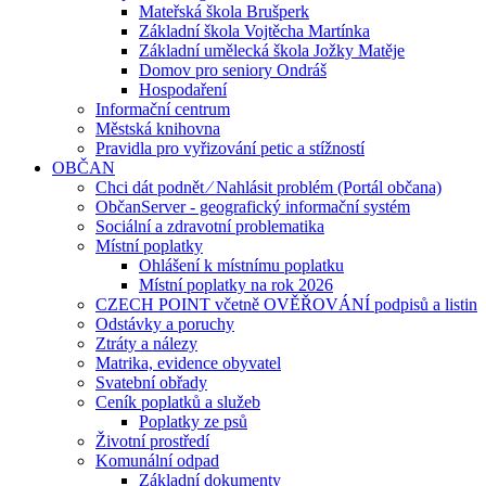
Mateřská škola Brušperk
Základní škola Vojtěcha Martínka
Základní umělecká škola Jožky Matěje
Domov pro seniory Ondráš
Hospodaření
Informační centrum
Městská knihovna
Pravidla pro vyřizování petic a stížností
OBČAN
Chci dát podnět ⁄ Nahlásit problém (Portál občana)
ObčanServer - geografický informační systém
Sociální a zdravotní problematika
Místní poplatky
Ohlášení k místnímu poplatku
Místní poplatky na rok 2026
CZECH POINT včetně OVĚŘOVÁNÍ podpisů a listin
Odstávky a poruchy
Ztráty a nálezy
Matrika, evidence obyvatel
Svatební obřady
Ceník poplatků a služeb
Poplatky ze psů
Životní prostředí
Komunální odpad
Základní dokumenty