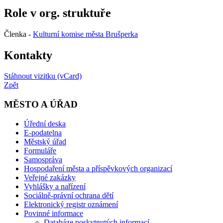
Role v org. struktuře
Členka -
Kulturní komise města Brušperka
Kontakty
Stáhnout vizitku (vCard)
Zpět
MĚSTO A ÚŘAD
Úřední deska
E-podatelna
Městský úřad
Formuláře
Samospráva
Hospodaření města a příspěvkových organizací
Veřejné zakázky
Vyhlášky a nařízení
Sociálně-právní ochrana dětí
Elektronický registr oznámení
Povinné informace
Databáze poskytnutých informací