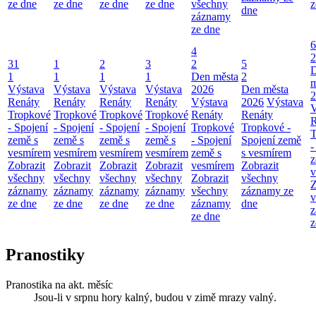
ze dne
ze dne
ze dne
ze dne
všechny
z
dne
záznamy
ze dne
6
4
2
31
1
2
3
2
5
1
1
1
1
Den města
2
m
Výstava
Výstava
Výstava
Výstava
2026
Den města
2
Renáty
Renáty
Renáty
Renáty
Výstava
2026
Výstava
V
Tropkové
Tropkové
Tropkové
Tropkové
Renáty
Renáty
R
- Spojení
- Spojení
- Spojení
- Spojení
Tropkové
Tropkové -
T
země s
země s
země s
země s
- Spojení
Spojení země
-
vesmírem
vesmírem
vesmírem
vesmírem
země s
s vesmírem
z
Zobrazit
Zobrazit
Zobrazit
Zobrazit
vesmírem
Zobrazit
v
všechny
všechny
všechny
všechny
Zobrazit
všechny
Z
záznamy
záznamy
záznamy
záznamy
všechny
záznamy ze
v
ze dne
ze dne
ze dne
ze dne
záznamy
dne
z
ze dne
z
Pranostiky
Pranostika na akt. měsíc
Jsou-li v srpnu hory kalný, budou v zimě mrazy valný.