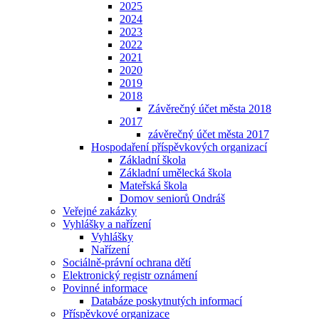
2025
2024
2023
2022
2021
2020
2019
2018
Závěrečný účet města 2018
2017
závěrečný účet města 2017
Hospodaření příspěvkových organizací
Základní škola
Základní umělecká škola
Mateřská škola
Domov seniorů Ondráš
Veřejné zakázky
Vyhlášky a nařízení
Vyhlášky
Nařízení
Sociálně-právní ochrana dětí
Elektronický registr oznámení
Povinné informace
Databáze poskytnutých informací
Příspěvkové organizace