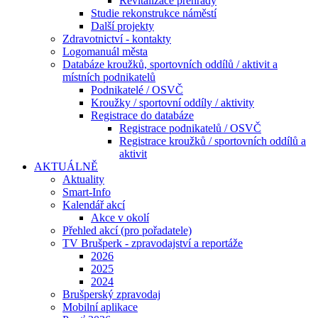
Revitalizace přehrady
Studie rekonstrukce náměstí
Další projekty
Zdravotnictví - kontakty
Logomanuál města
Databáze kroužků, sportovních oddílů / aktivit a
místních podnikatelů
Podnikatelé / OSVČ
Kroužky / sportovní oddíly / aktivity
Registrace do databáze
Registrace podnikatelů / OSVČ
Registrace kroužků / sportovních oddílů a
aktivit
AKTUÁLNĚ
Aktuality
Smart-Info
Kalendář akcí
Akce v okolí
Přehled akcí (pro pořadatele)
TV Brušperk - zpravodajství a reportáže
2026
2025
2024
Brušperský zpravodaj
Mobilní aplikace