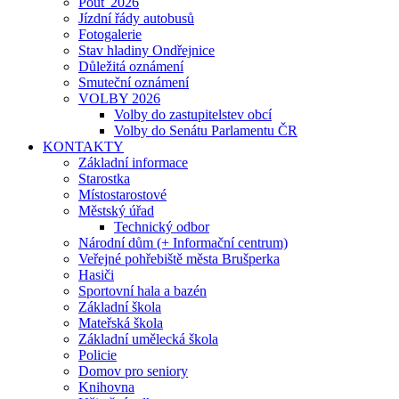
Pouť 2026
Jízdní řády autobusů
Fotogalerie
Stav hladiny Ondřejnice
Důležitá oznámení
Smuteční oznámení
VOLBY 2026
Volby do zastupitelstev obcí
Volby do Senátu Parlamentu ČR
KONTAKTY
Základní informace
Starostka
Místostarostové
Městský úřad
Technický odbor
Národní dům (+ Informační centrum)
Veřejné pohřebiště města Brušperka
Hasiči
Sportovní hala a bazén
Základní škola
Mateřská škola
Základní umělecká škola
Policie
Domov pro seniory
Knihovna