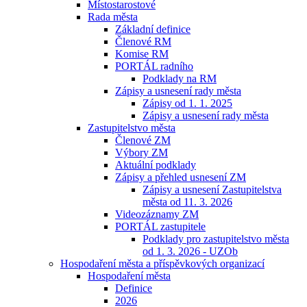
Místostarostové
Rada města
Základní definice
Členové RM
Komise RM
PORTÁL radního
Podklady na RM
Zápisy a usnesení rady města
Zápisy od 1. 1. 2025
Zápisy a usnesení rady města
Zastupitelstvo města
Členové ZM
Výbory ZM
Aktuální podklady
Zápisy a přehled usnesení ZM
Zápisy a usnesení Zastupitelstva
města od 11. 3. 2026
Videozáznamy ZM
PORTÁL zastupitele
Podklady pro zastupitelstvo města
od 1. 3. 2026 - UZOb
Hospodaření města a příspěvkových organizací
Hospodaření města
Definice
2026