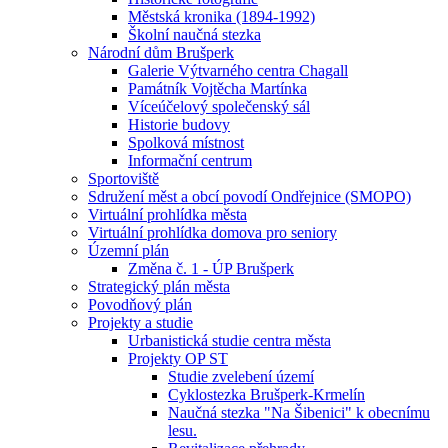
Městská kronika (1894-1992)
Školní naučná stezka
Národní dům Brušperk
Galerie Výtvarného centra Chagall
Památník Vojtěcha Martínka
Víceúčelový společenský sál
Historie budovy
Spolková místnost
Informační centrum
Sportoviště
Sdružení měst a obcí povodí Ondřejnice (SMOPO)
Virtuální prohlídka města
Virtuální prohlídka domova pro seniory
Územní plán
Změna č. 1 - ÚP Brušperk
Strategický plán města
Povodňový plán
Projekty a studie
Urbanistická studie centra města
Projekty OP ST
Studie zvelebení území
Cyklostezka Brušperk-Krmelín
Naučná stezka "Na Šibenici" k obecnímu
lesu.