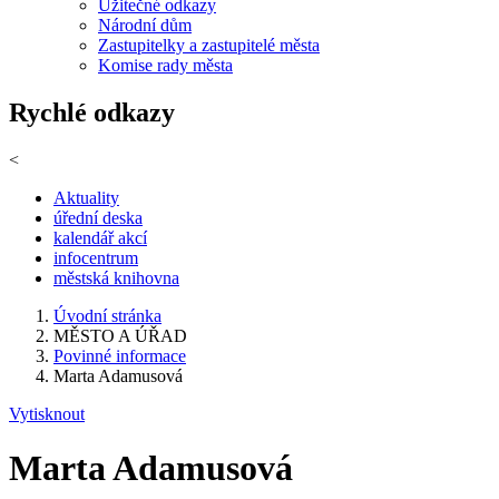
Užitečné odkazy
Národní dům
Zastupitelky a zastupitelé města
Komise rady města
Rychlé odkazy
<
Aktuality
úřední deska
kalendář akcí
infocentrum
městská knihovna
Úvodní stránka
MĚSTO A ÚŘAD
Povinné informace
Marta Adamusová
Vytisknout
Marta Adamusová