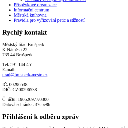
Příspěvkové organizace
Informační centrum
Městská knihovna
Pravidla pro vyřizování petic a stížností
Rychlý kontakt
Městský úřad Brušperk
K Náměstí 22
739 44 Brušperk
Tel: 591 144 451
E-mail:
urad@brusperk-mesto.cz
IČ: 00296538
DIČ: CZ00296538
Č. účtu: 190526977/0300
Datová schránka: 37cbe8h
Přihlášení k odběru zpráv