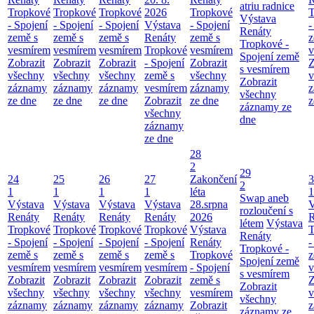
atriu radnice
Tropkové
Tropkové
Tropkové
2026
Tropkové
T
Výstava
- Spojení
- Spojení
- Spojení
Výstava
- Spojení
-
Renáty
země s
země s
země s
Renáty
země s
z
Tropkové -
vesmírem
vesmírem
vesmírem
Tropkové
vesmírem
v
Spojení země
Zobrazit
Zobrazit
Zobrazit
- Spojení
Zobrazit
Z
s vesmírem
všechny
všechny
všechny
země s
všechny
v
Zobrazit
záznamy
záznamy
záznamy
vesmírem
záznamy
z
všechny
ze dne
ze dne
ze dne
Zobrazit
ze dne
z
záznamy ze
všechny
dne
záznamy
ze dne
28
2
29
24
25
26
27
Zakončení
3
2
1
1
1
1
léta
1
Swap aneb
Výstava
Výstava
Výstava
Výstava
28.srpna
V
rozloučení s
Renáty
Renáty
Renáty
Renáty
2026
R
létem
Výstava
Tropkové
Tropkové
Tropkové
Tropkové
Výstava
T
Renáty
- Spojení
- Spojení
- Spojení
- Spojení
Renáty
-
Tropkové -
země s
země s
země s
země s
Tropkové
z
Spojení země
vesmírem
vesmírem
vesmírem
vesmírem
- Spojení
v
s vesmírem
Zobrazit
Zobrazit
Zobrazit
Zobrazit
země s
Z
Zobrazit
všechny
všechny
všechny
všechny
vesmírem
v
všechny
záznamy
záznamy
záznamy
záznamy
Zobrazit
z
záznamy ze