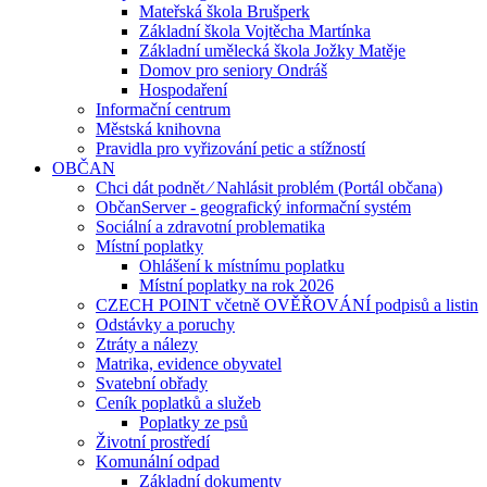
Mateřská škola Brušperk
Základní škola Vojtěcha Martínka
Základní umělecká škola Jožky Matěje
Domov pro seniory Ondráš
Hospodaření
Informační centrum
Městská knihovna
Pravidla pro vyřizování petic a stížností
OBČAN
Chci dát podnět ⁄ Nahlásit problém (Portál občana)
ObčanServer - geografický informační systém
Sociální a zdravotní problematika
Místní poplatky
Ohlášení k místnímu poplatku
Místní poplatky na rok 2026
CZECH POINT včetně OVĚŘOVÁNÍ podpisů a listin
Odstávky a poruchy
Ztráty a nálezy
Matrika, evidence obyvatel
Svatební obřady
Ceník poplatků a služeb
Poplatky ze psů
Životní prostředí
Komunální odpad
Základní dokumenty