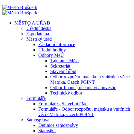
MĚSTO A ÚŘAD
Úřední deska
E-podatelna
Městský úřad
Základní informace
Úřední hodiny
Odbory MěÚ
Tajemník MěÚ
Sekretariát
Stavební úřad
Odbor rozpočtu, majetku a vnitřních věcí ⁄
Matrika, Czech POINT
Odbor financí, účetnictví a investic
Technický odbor
Formuláře
Formuláře - Stavební úřad
Formuláře - Odbor rozpočtu, majetku a vnitřních
věcí ⁄ Matrika, Czech POINT
Samospráva
Definice samosprávy
Starostka