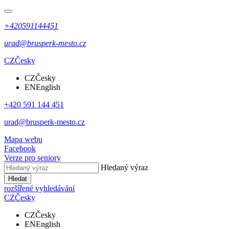
+420591144451
urad@brusperk-mesto.cz
CZ
Česky
CZ
Česky
EN
English
+420 591 144 451
urad@brusperk-mesto.cz
Mapa webu
Facebook
Verze pro seniory
Hledaný výraz
Hledat
rozšířené vyhledávání
CZ
Česky
CZ
Česky
EN
English