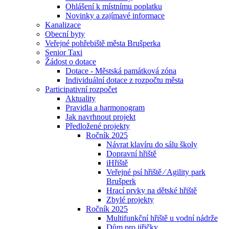
Ohlášení k místnímu poplatku
Novinky a zajímavé informace
Kanalizace
Obecní byty
Veřejné pohřebiště města Brušperka
Senior Taxi
Žádost o dotace
Dotace - Městská památková zóna
Individuální dotace z rozpočtu města
Participativní rozpočet
Aktuality
Pravidla a harmonogram
Jak navrhnout projekt
Předložené projekty
Ročník 2025
Návrat klavíru do sálu školy
Dopravní hřiště
iHřiště
Veřejné psí hřiště ⁄ Agility park
Brušperk
Hrací prvky na dětské hřiště
Zbylé projekty
Ročník 2025
Multifunkční hřiště u vodní nádrže
Dům pro jiřičky