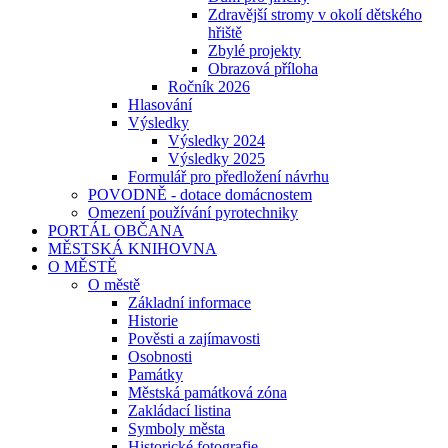
Zdravější stromy v okolí dětského
hřiště
Zbylé projekty
Obrazová příloha
Ročník 2026
Hlasování
Výsledky
Výsledky 2024
Výsledky 2025
Formulář pro předložení návrhu
POVODNĚ - dotace domácnostem
Omezení používání pyrotechniky
PORTÁL OBČANA
MĚSTSKÁ KNIHOVNA
O MĚSTĚ
O městě
Základní informace
Historie
Pověsti a zajímavosti
Osobnosti
Památky
Městská památková zóna
Zakládací listina
Symboly města
Historické fotografie