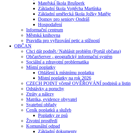
Mateřská škola Brušperk
Základní škola Vojtěcha Martínka
Základní umělecká škola Jožky Matěje
Domov pro seniory Ondráš
Hospodaření
Informační centrum
Městská knihovna
Pravidla pro vyřizování petic a stížností
OBČAN
Chci dát podnět ⁄ Nahlásit problém (Portál občana)
ObčanServer - geografický informační systém
Sociální a zdravotní problematika
Místní poplatky
Ohlášení k místnímu poplatku
Místní poplatky na rok 2026
CZECH POINT včetně OVĚŘOVÁNÍ podpisů a listin
Odstávky a poruchy
Ztráty a nálezy
Matrika, evidence obyvatel
Svatební obřady
Ceník poplatků a služeb
Poplatky ze psů
Životní prostředí
Komunální odpad
Základní dokumenty