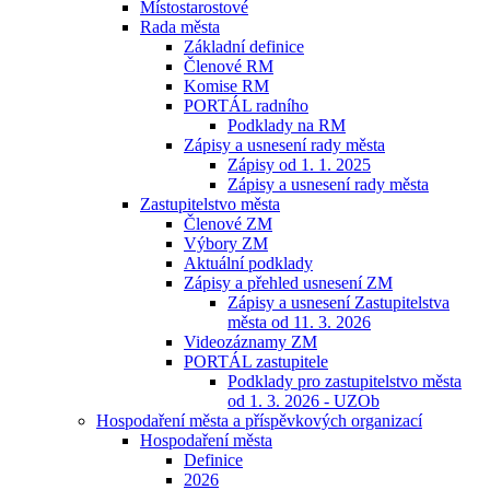
Místostarostové
Rada města
Základní definice
Členové RM
Komise RM
PORTÁL radního
Podklady na RM
Zápisy a usnesení rady města
Zápisy od 1. 1. 2025
Zápisy a usnesení rady města
Zastupitelstvo města
Členové ZM
Výbory ZM
Aktuální podklady
Zápisy a přehled usnesení ZM
Zápisy a usnesení Zastupitelstva
města od 11. 3. 2026
Videozáznamy ZM
PORTÁL zastupitele
Podklady pro zastupitelstvo města
od 1. 3. 2026 - UZOb
Hospodaření města a příspěvkových organizací
Hospodaření města
Definice
2026