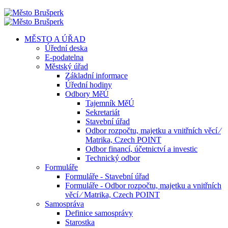
MĚSTO A ÚŘAD
Úřední deska
E-podatelna
Městský úřad
Základní informace
Úřední hodiny
Odbory MěÚ
Tajemník MěÚ
Sekretariát
Stavební úřad
Odbor rozpočtu, majetku a vnitřních věcí ⁄
Matrika, Czech POINT
Odbor financí, účetnictví a investic
Technický odbor
Formuláře
Formuláře - Stavební úřad
Formuláře - Odbor rozpočtu, majetku a vnitřních
věcí ⁄ Matrika, Czech POINT
Samospráva
Definice samosprávy
Starostka