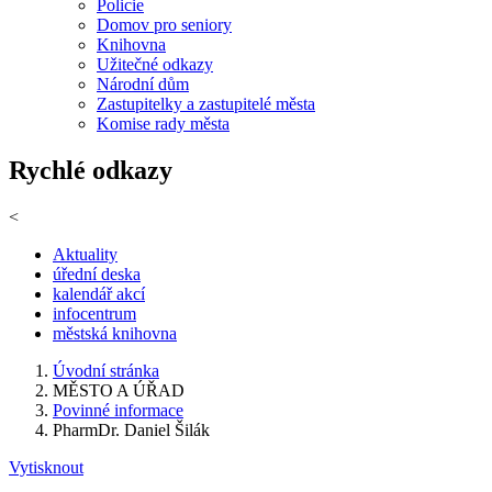
Policie
Domov pro seniory
Knihovna
Užitečné odkazy
Národní dům
Zastupitelky a zastupitelé města
Komise rady města
Rychlé odkazy
<
Aktuality
úřední deska
kalendář akcí
infocentrum
městská knihovna
Úvodní stránka
MĚSTO A ÚŘAD
Povinné informace
PharmDr. Daniel Šilák
Vytisknout