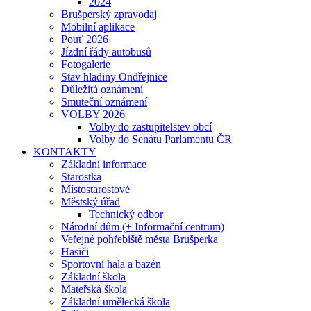
2024
Brušperský zpravodaj
Mobilní aplikace
Pouť 2026
Jízdní řády autobusů
Fotogalerie
Stav hladiny Ondřejnice
Důležitá oznámení
Smuteční oznámení
VOLBY 2026
Volby do zastupitelstev obcí
Volby do Senátu Parlamentu ČR
KONTAKTY
Základní informace
Starostka
Místostarostové
Městský úřad
Technický odbor
Národní dům (+ Informační centrum)
Veřejné pohřebiště města Brušperka
Hasiči
Sportovní hala a bazén
Základní škola
Mateřská škola
Základní umělecká škola