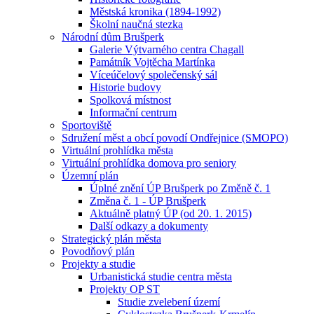
Městská kronika (1894-1992)
Školní naučná stezka
Národní dům Brušperk
Galerie Výtvarného centra Chagall
Památník Vojtěcha Martínka
Víceúčelový společenský sál
Historie budovy
Spolková místnost
Informační centrum
Sportoviště
Sdružení měst a obcí povodí Ondřejnice (SMOPO)
Virtuální prohlídka města
Virtuální prohlídka domova pro seniory
Územní plán
Úplné znění ÚP Brušperk po Změně č. 1
Změna č. 1 - ÚP Brušperk
Aktuálně platný ÚP (od 20. 1. 2015)
Další odkazy a dokumenty
Strategický plán města
Povodňový plán
Projekty a studie
Urbanistická studie centra města
Projekty OP ST
Studie zvelebení území