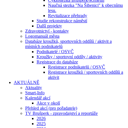
Cyklostezka Brušperk-Krmelín
Naučná stezka "Na Šibenici" k obecnímu
lesu.
Revitalizace přehrady
Studie rekonstrukce náměstí
Další projekty
Zdravotnictví - kontakty
Logomanuál města
Databáze kroužků, sportovních oddílů / aktivit a
místních podnikatelů
Podnikatelé / OSVČ
Kroužky / sportovní oddíly / aktivity
Registrace do databáze
Registrace podnikatelů / OSVČ
Registrace kroužků / sportovních oddílů a
aktivit
AKTUÁLNĚ
Aktuality
Smart-Info
Kalendář akcí
Akce v okolí
Přehled akcí (pro pořadatele)
TV Brušperk - zpravodajství a reportáže
2026
2025