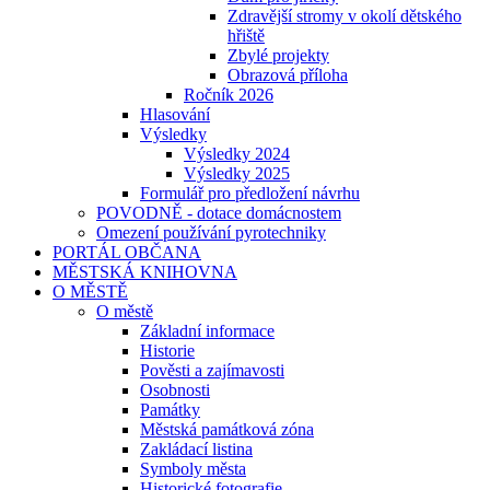
Zdravější stromy v okolí dětského
hřiště
Zbylé projekty
Obrazová příloha
Ročník 2026
Hlasování
Výsledky
Výsledky 2024
Výsledky 2025
Formulář pro předložení návrhu
POVODNĚ - dotace domácnostem
Omezení používání pyrotechniky
PORTÁL OBČANA
MĚSTSKÁ KNIHOVNA
O MĚSTĚ
O městě
Základní informace
Historie
Pověsti a zajímavosti
Osobnosti
Památky
Městská památková zóna
Zakládací listina
Symboly města
Historické fotografie