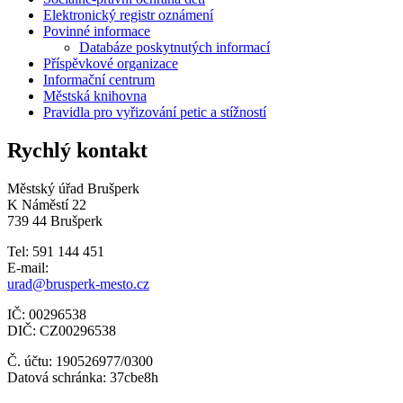
Elektronický registr oznámení
Povinné informace
Databáze poskytnutých informací
Příspěvkové organizace
Informační centrum
Městská knihovna
Pravidla pro vyřizování petic a stížností
Rychlý kontakt
Městský úřad Brušperk
K Náměstí 22
739 44 Brušperk
Tel: 591 144 451
E-mail:
urad@brusperk-mesto.cz
IČ: 00296538
DIČ: CZ00296538
Č. účtu: 190526977/0300
Datová schránka: 37cbe8h