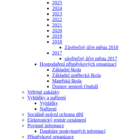
2025
2024
2023
2022
2021
2020
2019
2018
Závěrečný účet města 2018
2017
závěrečný účet města 2017
Hospodaření příspěvkových organizací
Základní škola
Základní umělecká škola
Mateřská škola
Domov seniorů Ondráš
Veřejné zakázky
Vyhlášky a nařízení
Vyhlášky
Nařízení
Sociálně-právní ochrana dětí
Elektronický registr oznámení
Povinné informace
Databáze poskytnutých informací
Příspěvkové organizace