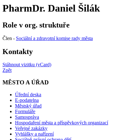
PharmDr. Daniel Šilák
Role v org. struktuře
Člen -
Sociální a zdravotní komise rady města
Kontakty
Stáhnout vizitku (vCard)
Zpět
MĚSTO A ÚŘAD
Úřední deska
E-podatelna
Městský úřad
Formuláře
Samospráva
Hospodaření města a příspěvkových organizací
Veřejné zakázky
Vyhlášky a nařízení
Sociálně-právní ochrana dětí