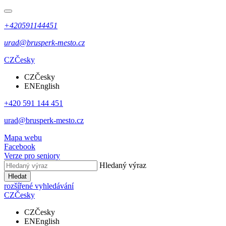
+420591144451
urad@brusperk-mesto.cz
CZ
Česky
CZ
Česky
EN
English
+420 591 144 451
urad@brusperk-mesto.cz
Mapa webu
Facebook
Verze pro seniory
Hledaný výraz
Hledat
rozšířené vyhledávání
CZ
Česky
CZ
Česky
EN
English