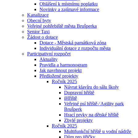
Ohlášení k místnímu poplatku
Novinky a zajímavé informace
Kanalizace
Obecní byty
Veřejné pohřebiště města Brušperka
Senior Taxi
Žádost o dotace
Dotace - Městská památková zóna
Individuální dotace z rozpočtu města
Participativní rozpočet
Aktuality
Pravidla a harmonogram
Jak navrhnout projekt
Předložené projekty
Ročník 2025
Návrat klavíru do sálu školy
Dopravní hřiště
iHřiště
Veřejné psí hřiště ⁄ Agility park
Brušperk
Hrací prvky na dětské hřiště
Zbylé projekty
Ročník 2025
Multifunkční hřiště u vodní nádrže
Dům pro jiřičky