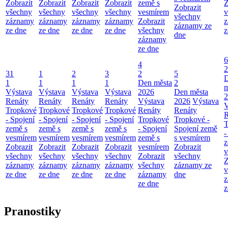
Zobrazit
Zobrazit
Zobrazit
Zobrazit
země s
Z
Zobrazit
všechny
všechny
všechny
všechny
vesmírem
v
všechny
záznamy
záznamy
záznamy
záznamy
Zobrazit
z
záznamy ze
ze dne
ze dne
ze dne
ze dne
všechny
z
dne
záznamy
ze dne
6
4
2
31
1
2
3
2
5
1
1
1
1
Den města
2
m
Výstava
Výstava
Výstava
Výstava
2026
Den města
2
Renáty
Renáty
Renáty
Renáty
Výstava
2026
Výstava
V
Tropkové
Tropkové
Tropkové
Tropkové
Renáty
Renáty
R
- Spojení
- Spojení
- Spojení
- Spojení
Tropkové
Tropkové -
T
země s
země s
země s
země s
- Spojení
Spojení země
-
vesmírem
vesmírem
vesmírem
vesmírem
země s
s vesmírem
z
Zobrazit
Zobrazit
Zobrazit
Zobrazit
vesmírem
Zobrazit
v
všechny
všechny
všechny
všechny
Zobrazit
všechny
Z
záznamy
záznamy
záznamy
záznamy
všechny
záznamy ze
v
ze dne
ze dne
ze dne
ze dne
záznamy
dne
z
ze dne
z
Pranostiky