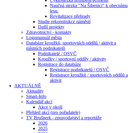
Cyklostezka Brušperk-Krmelín
Naučná stezka "Na Šibenici" k obecnímu
lesu.
Revitalizace přehrady
Studie rekonstrukce náměstí
Další projekty
Zdravotnictví - kontakty
Logomanuál města
Databáze kroužků, sportovních oddílů / aktivit a
místních podnikatelů
Podnikatelé / OSVČ
Kroužky / sportovní oddíly / aktivity
Registrace do databáze
Registrace podnikatelů / OSVČ
Registrace kroužků / sportovních oddílů a
aktivit
AKTUÁLNĚ
Aktuality
Smart-Info
Kalendář akcí
Akce v okolí
Přehled akcí (pro pořadatele)
TV Brušperk - zpravodajství a reportáže
2026
2025