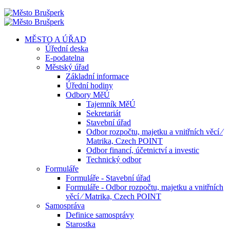
MĚSTO A ÚŘAD
Úřední deska
E-podatelna
Městský úřad
Základní informace
Úřední hodiny
Odbory MěÚ
Tajemník MěÚ
Sekretariát
Stavební úřad
Odbor rozpočtu, majetku a vnitřních věcí ⁄
Matrika, Czech POINT
Odbor financí, účetnictví a investic
Technický odbor
Formuláře
Formuláře - Stavební úřad
Formuláře - Odbor rozpočtu, majetku a vnitřních
věcí ⁄ Matrika, Czech POINT
Samospráva
Definice samosprávy
Starostka