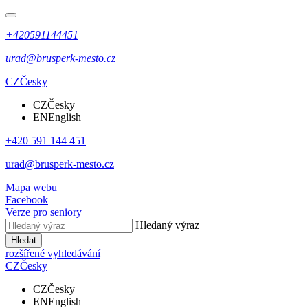
+420591144451
urad@brusperk-mesto.cz
CZ
Česky
CZ
Česky
EN
English
+420 591 144 451
urad@brusperk-mesto.cz
Mapa webu
Facebook
Verze pro seniory
Hledaný výraz
Hledat
rozšířené vyhledávání
CZ
Česky
CZ
Česky
EN
English