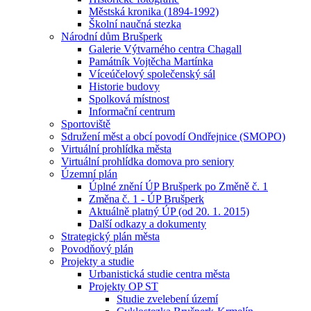
Městská kronika (1894-1992)
Školní naučná stezka
Národní dům Brušperk
Galerie Výtvarného centra Chagall
Památník Vojtěcha Martínka
Víceúčelový společenský sál
Historie budovy
Spolková místnost
Informační centrum
Sportoviště
Sdružení měst a obcí povodí Ondřejnice (SMOPO)
Virtuální prohlídka města
Virtuální prohlídka domova pro seniory
Územní plán
Úplné znění ÚP Brušperk po Změně č. 1
Změna č. 1 - ÚP Brušperk
Aktuálně platný ÚP (od 20. 1. 2015)
Další odkazy a dokumenty
Strategický plán města
Povodňový plán
Projekty a studie
Urbanistická studie centra města
Projekty OP ST
Studie zvelebení území