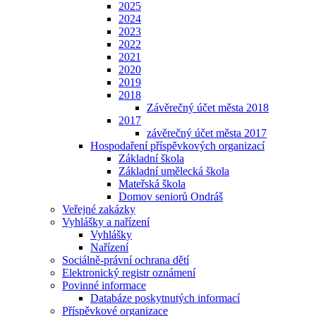
2025
2024
2023
2022
2021
2020
2019
2018
Závěrečný účet města 2018
2017
závěrečný účet města 2017
Hospodaření příspěvkových organizací
Základní škola
Základní umělecká škola
Mateřská škola
Domov seniorů Ondráš
Veřejné zakázky
Vyhlášky a nařízení
Vyhlášky
Nařízení
Sociálně-právní ochrana dětí
Elektronický registr oznámení
Povinné informace
Databáze poskytnutých informací
Příspěvkové organizace