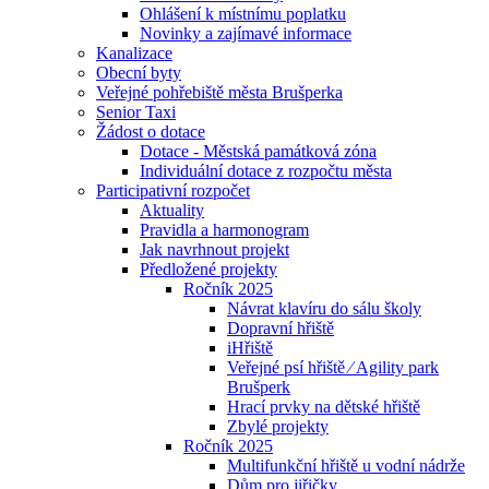
Ohlášení k místnímu poplatku
Novinky a zajímavé informace
Kanalizace
Obecní byty
Veřejné pohřebiště města Brušperka
Senior Taxi
Žádost o dotace
Dotace - Městská památková zóna
Individuální dotace z rozpočtu města
Participativní rozpočet
Aktuality
Pravidla a harmonogram
Jak navrhnout projekt
Předložené projekty
Ročník 2025
Návrat klavíru do sálu školy
Dopravní hřiště
iHřiště
Veřejné psí hřiště ⁄ Agility park
Brušperk
Hrací prvky na dětské hřiště
Zbylé projekty
Ročník 2025
Multifunkční hřiště u vodní nádrže
Dům pro jiřičky