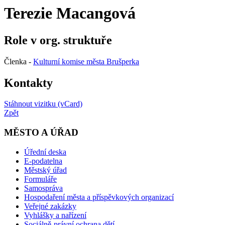
Terezie Macangová
Role v org. struktuře
Členka -
Kulturní komise města Brušperka
Kontakty
Stáhnout vizitku (vCard)
Zpět
MĚSTO A ÚŘAD
Úřední deska
E-podatelna
Městský úřad
Formuláře
Samospráva
Hospodaření města a příspěvkových organizací
Veřejné zakázky
Vyhlášky a nařízení
Sociálně-právní ochrana dětí