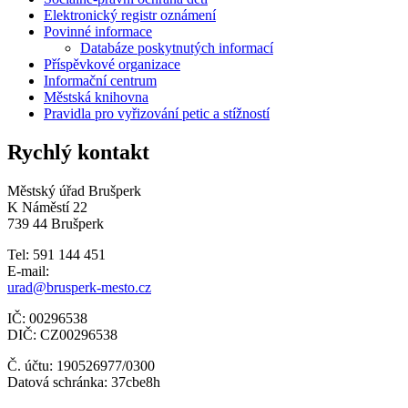
Elektronický registr oznámení
Povinné informace
Databáze poskytnutých informací
Příspěvkové organizace
Informační centrum
Městská knihovna
Pravidla pro vyřizování petic a stížností
Rychlý kontakt
Městský úřad Brušperk
K Náměstí 22
739 44 Brušperk
Tel: 591 144 451
E-mail:
urad@brusperk-mesto.cz
IČ: 00296538
DIČ: CZ00296538
Č. účtu: 190526977/0300
Datová schránka: 37cbe8h