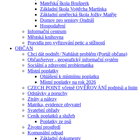
Mateřská škola Brušperk
Základní škola Vojtěcha Martínka
Základní umělecká škola Jožky Matěje
Domov pro seniory Ondráš
Hospodaření
Informační centrum
Městská knihovna
Pravidla pro vyřizování petic a stížností
OBČAN
Chci dát podnět ⁄ Nahlásit problém (Portál občana)
ObčanServer - geografický informační systém
Sociální a zdravotní problematika
Místní poplatky
Ohlášení k místnímu poplatku
Místní poplatky na rok 2026
CZECH POINT včetně OVĚŘOVÁNÍ podpisů a listin
Odstávky a poruchy
Ztráty a nálezy
Matrika, evidence obyvatel
Svatební obřady
Ceník poplatků a služeb
Poplatky ze psů
Životní prostředí
Komunální odpad
Základní dokumenty