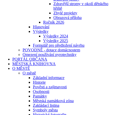
Zdravější stromy v okolí dětského
hřiště
Zbylé projekty
Obrazová příloha
Ročník 2026
Hlasování
Výsledky
Výsledky 2024
Výsledky 2025
Formulář pro předložení návrhu
POVODNĚ - dotace domácnostem
Omezení používání pyrotechniky
PORTÁL OBČANA
MĚSTSKÁ KNIHOVNA
O MĚSTĚ
O městě
Základní informace
Historie
Pověsti a zajímavosti
Osobnosti
Památky
Městská památková zóna
Zakládací listina
Symboly města
Historické fotografie