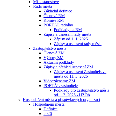
Místostarostové
Rada města
Základní definice
Členové RM
Komise RM
PORTÁL radního
Podklady na RM
Zápisy a usnesení rady města
Zápisy od 1. 1. 2025
Zápisy a usnesení rady města
Zastupitelstvo města
Členové ZM
Výbory ZM
Aktuální podklady
Zápisy a přehled usnesení ZM
Zápisy a usnesení Zastupitelstva
města od 11. 3. 2026
Videozáznamy ZM
PORTÁL zastupitele
Podklady pro zastupitelstvo města
od 1. 3. 2026 - UZOb
Hospodaření města a příspěvkových organizací
Hospodaření města
Definice
2026