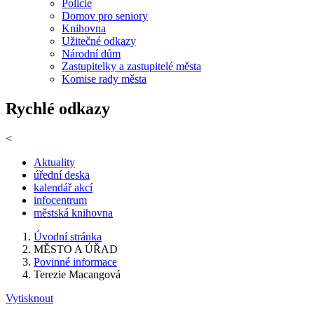
Policie
Domov pro seniory
Knihovna
Užitečné odkazy
Národní dům
Zastupitelky a zastupitelé města
Komise rady města
Rychlé odkazy
<
Aktuality
úřední deska
kalendář akcí
infocentrum
městská knihovna
Úvodní stránka
MĚSTO A ÚŘAD
Povinné informace
Terezie Macangová
Vytisknout