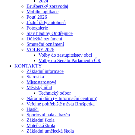
2024
Brušperský zpravodaj
Mobilní aplikace
Pouť 2026
Jízdní řády autobusů
Fotogalerie
Stav hladiny Ondřejnice
Důležitá oznámení
Smuteční oznámení
VOLBY 2026
Volby do zastupitelstev obcí
Volby do Senátu Parlamentu ČR
KONTAKTY
Základní informace
Starostka
Místostarostové
Městský úřad
Technický odbor
Národní dům (+ Informační centrum)
Veřejné pohřebiště města Brušperka
Hasiči
Sportovní hala a bazén
Základní škola
Mateřská škola
Základní umělecká škola