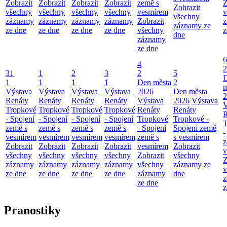
Zobrazit
Zobrazit
Zobrazit
Zobrazit
země s
Z
Zobrazit
všechny
všechny
všechny
všechny
vesmírem
v
všechny
záznamy
záznamy
záznamy
záznamy
Zobrazit
z
záznamy ze
ze dne
ze dne
ze dne
ze dne
všechny
z
dne
záznamy
ze dne
6
4
2
31
1
2
3
2
5
1
1
1
1
Den města
2
m
Výstava
Výstava
Výstava
Výstava
2026
Den města
2
Renáty
Renáty
Renáty
Renáty
Výstava
2026
Výstava
V
Tropkové
Tropkové
Tropkové
Tropkové
Renáty
Renáty
R
- Spojení
- Spojení
- Spojení
- Spojení
Tropkové
Tropkové -
T
země s
země s
země s
země s
- Spojení
Spojení země
-
vesmírem
vesmírem
vesmírem
vesmírem
země s
s vesmírem
z
Zobrazit
Zobrazit
Zobrazit
Zobrazit
vesmírem
Zobrazit
v
všechny
všechny
všechny
všechny
Zobrazit
všechny
Z
záznamy
záznamy
záznamy
záznamy
všechny
záznamy ze
v
ze dne
ze dne
ze dne
ze dne
záznamy
dne
z
ze dne
z
Pranostiky