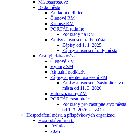
Místostarostové
Rada města
Základní definice
Členové RM
Komise RM
PORTÁL radního
Podklady na RM
Zápisy a usnesení rady města
Zápisy od 1. 1. 2025
Zápisy a usnesení rady města
Zastupitelstvo města
Členové ZM
Výbory ZM
Aktuální podklady
Zápisy a přehled usnesení ZM
Zápisy a usnesení Zastupitelstva
města od 11. 3. 2026
Videozáznamy ZM
PORTÁL zastupitele
Podklady pro zastupitelstvo města
od 1. 3. 2026 - UZOb
Hospodaření města a příspěvkových organizací
Hospodaření města
Definice
2026