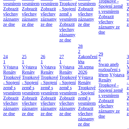
Tropkové -
vesmírem
vesmírem
vesmírem
Tropkové
vesmírem
v
Spojení země
Zobrazit
Zobrazit
Zobrazit
- Spojení
Zobrazit
Z
s vesmírem
všechny
všechny
všechny
země s
všechny
v
Zobrazit
záznamy
záznamy
záznamy
vesmírem
záznamy
z
všechny
ze dne
ze dne
ze dne
Zobrazit
ze dne
z
záznamy ze
všechny
dne
záznamy
ze dne
28
2
29
24
25
26
27
Zakončení
3
2
1
1
1
1
léta
1
Swap aneb
Výstava
Výstava
Výstava
Výstava
28.srpna
V
rozloučení s
Renáty
Renáty
Renáty
Renáty
2026
R
létem
Výstava
Tropkové
Tropkové
Tropkové
Tropkové
Výstava
T
Renáty
- Spojení
- Spojení
- Spojení
- Spojení
Renáty
-
Tropkové -
země s
země s
země s
země s
Tropkové
z
Spojení země
vesmírem
vesmírem
vesmírem
vesmírem
- Spojení
v
s vesmírem
Zobrazit
Zobrazit
Zobrazit
Zobrazit
země s
Z
Zobrazit
všechny
všechny
všechny
všechny
vesmírem
v
všechny
záznamy
záznamy
záznamy
záznamy
Zobrazit
z
záznamy ze
ze dne
ze dne
ze dne
ze dne
všechny
z
dne
záznamy
ze dne