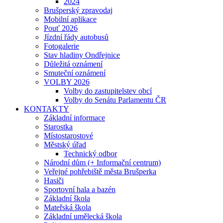
2024
Brušperský zpravodaj
Mobilní aplikace
Pouť 2026
Jízdní řády autobusů
Fotogalerie
Stav hladiny Ondřejnice
Důležitá oznámení
Smuteční oznámení
VOLBY 2026
Volby do zastupitelstev obcí
Volby do Senátu Parlamentu ČR
KONTAKTY
Základní informace
Starostka
Místostarostové
Městský úřad
Technický odbor
Národní dům (+ Informační centrum)
Veřejné pohřebiště města Brušperka
Hasiči
Sportovní hala a bazén
Základní škola
Mateřská škola
Základní umělecká škola