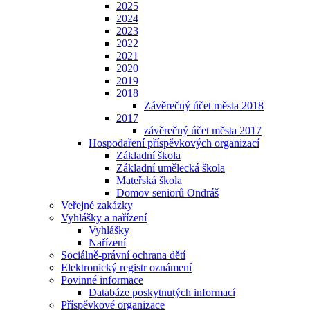
2025
2024
2023
2022
2021
2020
2019
2018
Závěrečný účet města 2018
2017
závěrečný účet města 2017
Hospodaření příspěvkových organizací
Základní škola
Základní umělecká škola
Mateřská škola
Domov seniorů Ondráš
Veřejné zakázky
Vyhlášky a nařízení
Vyhlášky
Nařízení
Sociálně-právní ochrana dětí
Elektronický registr oznámení
Povinné informace
Databáze poskytnutých informací
Příspěvkové organizace