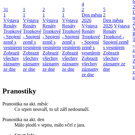
6
4
2
31
1
2
3
2
5
1
1
1
1
Den města
2
m
Výstava
Výstava
Výstava
Výstava
2026
Den města
2
Renáty
Renáty
Renáty
Renáty
Výstava
2026
Výstava
V
Tropkové
Tropkové
Tropkové
Tropkové
Renáty
Renáty
R
- Spojení
- Spojení
- Spojení
- Spojení
Tropkové
Tropkové -
T
země s
země s
země s
země s
- Spojení
Spojení země
-
vesmírem
vesmírem
vesmírem
vesmírem
země s
s vesmírem
z
Zobrazit
Zobrazit
Zobrazit
Zobrazit
vesmírem
Zobrazit
v
všechny
všechny
všechny
všechny
Zobrazit
všechny
Z
záznamy
záznamy
záznamy
záznamy
všechny
záznamy ze
v
ze dne
ze dne
ze dne
ze dne
záznamy
dne
z
ze dne
z
Pranostiky
Pranostika na akt. měsíc
Co srpen neuvaří, to už září nedosmaží.
Pranostika na akt. den
Málo plodů v srpnu, málo včel z jara.