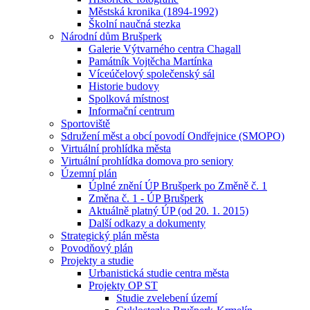
Městská kronika (1894-1992)
Školní naučná stezka
Národní dům Brušperk
Galerie Výtvarného centra Chagall
Památník Vojtěcha Martínka
Víceúčelový společenský sál
Historie budovy
Spolková místnost
Informační centrum
Sportoviště
Sdružení měst a obcí povodí Ondřejnice (SMOPO)
Virtuální prohlídka města
Virtuální prohlídka domova pro seniory
Územní plán
Úplné znění ÚP Brušperk po Změně č. 1
Změna č. 1 - ÚP Brušperk
Aktuálně platný ÚP (od 20. 1. 2015)
Další odkazy a dokumenty
Strategický plán města
Povodňový plán
Projekty a studie
Urbanistická studie centra města
Projekty OP ST
Studie zvelebení území