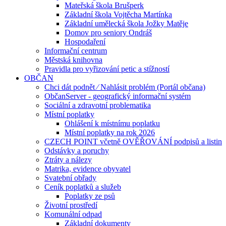
Mateřská škola Brušperk
Základní škola Vojtěcha Martínka
Základní umělecká škola Jožky Matěje
Domov pro seniory Ondráš
Hospodaření
Informační centrum
Městská knihovna
Pravidla pro vyřizování petic a stížností
OBČAN
Chci dát podnět ⁄ Nahlásit problém (Portál občana)
ObčanServer - geografický informační systém
Sociální a zdravotní problematika
Místní poplatky
Ohlášení k místnímu poplatku
Místní poplatky na rok 2026
CZECH POINT včetně OVĚŘOVÁNÍ podpisů a listin
Odstávky a poruchy
Ztráty a nálezy
Matrika, evidence obyvatel
Svatební obřady
Ceník poplatků a služeb
Poplatky ze psů
Životní prostředí
Komunální odpad
Základní dokumenty