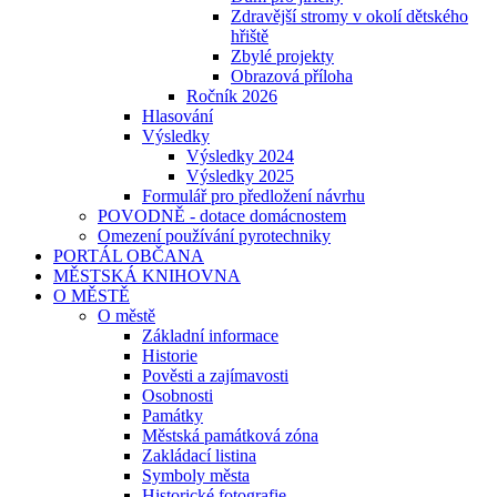
Zdravější stromy v okolí dětského
hřiště
Zbylé projekty
Obrazová příloha
Ročník 2026
Hlasování
Výsledky
Výsledky 2024
Výsledky 2025
Formulář pro předložení návrhu
POVODNĚ - dotace domácnostem
Omezení používání pyrotechniky
PORTÁL OBČANA
MĚSTSKÁ KNIHOVNA
O MĚSTĚ
O městě
Základní informace
Historie
Pověsti a zajímavosti
Osobnosti
Památky
Městská památková zóna
Zakládací listina
Symboly města
Historické fotografie