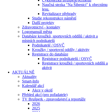
Cyklostezka Brušperk-Krmelín
Naučná stezka "Na Šibenici" k obecnímu
lesu.
Revitalizace přehrady
Studie rekonstrukce náměstí
Další projekty
Zdravotnictví - kontakty
Logomanuál města
Databáze kroužků, sportovních oddílů / aktivit a
místních podnikatelů
Podnikatelé / OSVČ
Kroužky / sportovní oddíly / aktivity
Registrace do databáze
Registrace podnikatelů / OSVČ
Registrace kroužků / sportovních oddílů a
aktivit
AKTUÁLNĚ
Aktuality
Smart-Info
Kalendář akcí
Akce v okolí
Přehled akcí (pro pořadatele)
TV Brušperk - zpravodajství a reportáže
2026
2025