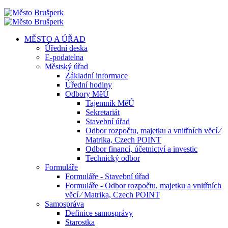
MĚSTO A ÚŘAD
Úřední deska
E-podatelna
Městský úřad
Základní informace
Úřední hodiny
Odbory MěÚ
Tajemník MěÚ
Sekretariát
Stavební úřad
Odbor rozpočtu, majetku a vnitřních věcí ⁄
Matrika, Czech POINT
Odbor financí, účetnictví a investic
Technický odbor
Formuláře
Formuláře - Stavební úřad
Formuláře - Odbor rozpočtu, majetku a vnitřních
věcí ⁄ Matrika, Czech POINT
Samospráva
Definice samosprávy
Starostka