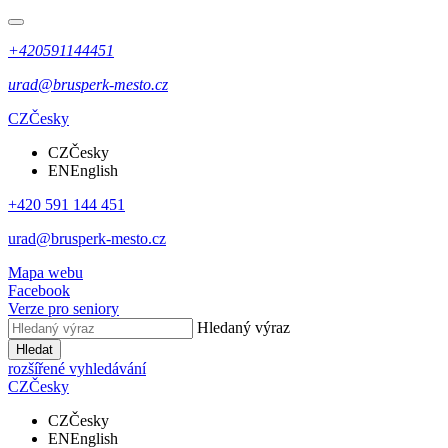
+420591144451
urad@brusperk-mesto.cz
CZ
Česky
CZ
Česky
EN
English
+420 591 144 451
urad@brusperk-mesto.cz
Mapa webu
Facebook
Verze pro seniory
Hledaný výraz
Hledat
rozšířené vyhledávání
CZ
Česky
CZ
Česky
EN
English