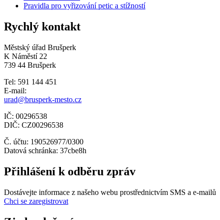
Pravidla pro vyřizování petic a stížností
Rychlý kontakt
Městský úřad Brušperk
K Náměstí 22
739 44 Brušperk
Tel: 591 144 451
E-mail:
urad@brusperk-mesto.cz
IČ: 00296538
DIČ: CZ00296538
Č. účtu: 190526977/0300
Datová schránka: 37cbe8h
Přihlášení k odběru zpráv
Dostávejte informace z našeho webu prostřednictvím SMS a e-mailů
Chci se zaregistrovat