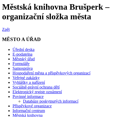
Městská knihovna Brušperk –
organizační složka města
Zpět
MĚSTO A ÚŘAD
Úřední deska
E-podatelna
Městský úřad
Formuláře
Samospráva
Hospodaření města a příspěvkových organizací
Veřejné zakázky
Vyhlášky a nařízení
Sociálně-právní ochrana dětí
Elektronický registr oznámení
Povinné informace
Databáze poskytnutých informací
Příspěvkové organizace
Informační centrum
Městská knihovna