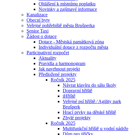
Ohlášení k místnímu poplatku
Novinky a zajímavé informace
Kanalizace
Obecní byty
Veřejné pohřebiště města Brušperka
Senior Taxi
Žádost o dotace
Dotace - Městská památková zóna
Individuální dotace z rozpočtu města
Participativní rozpočet
Aktuality
Pravidla a harmonogram
Jak navrhnout projekt
Předložené projekty
Ročník 2025
Návrat klavíru do sálu školy
Dopravní hřiště
iHřiště
Veřejné psí hřiště ⁄ Agility park
Brušperk
Hrací prvky na dětské hřiště
Zbylé projekty
Ročník 2025
Multifunkční hřiště u vodní nádrže
Dům pro jiřičky