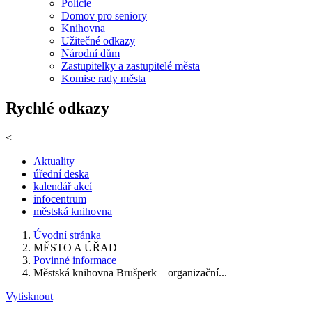
Policie
Domov pro seniory
Knihovna
Užitečné odkazy
Národní dům
Zastupitelky a zastupitelé města
Komise rady města
Rychlé odkazy
<
Aktuality
úřední deska
kalendář akcí
infocentrum
městská knihovna
Úvodní stránka
MĚSTO A ÚŘAD
Povinné informace
Městská knihovna Brušperk – organizační...
Vytisknout