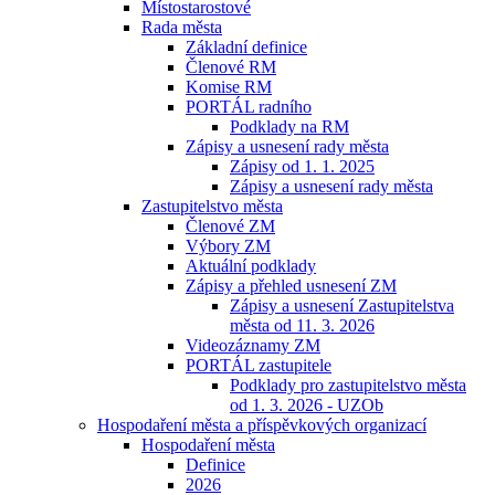
Místostarostové
Rada města
Základní definice
Členové RM
Komise RM
PORTÁL radního
Podklady na RM
Zápisy a usnesení rady města
Zápisy od 1. 1. 2025
Zápisy a usnesení rady města
Zastupitelstvo města
Členové ZM
Výbory ZM
Aktuální podklady
Zápisy a přehled usnesení ZM
Zápisy a usnesení Zastupitelstva
města od 11. 3. 2026
Videozáznamy ZM
PORTÁL zastupitele
Podklady pro zastupitelstvo města
od 1. 3. 2026 - UZOb
Hospodaření města a příspěvkových organizací
Hospodaření města
Definice
2026