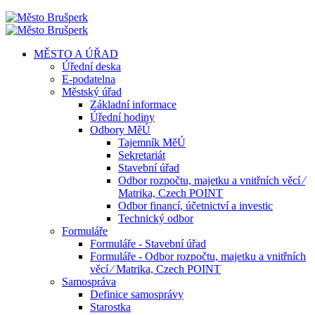
MĚSTO A ÚŘAD
Úřední deska
E-podatelna
Městský úřad
Základní informace
Úřední hodiny
Odbory MěÚ
Tajemník MěÚ
Sekretariát
Stavební úřad
Odbor rozpočtu, majetku a vnitřních věcí ⁄
Matrika, Czech POINT
Odbor financí, účetnictví a investic
Technický odbor
Formuláře
Formuláře - Stavební úřad
Formuláře - Odbor rozpočtu, majetku a vnitřních
věcí ⁄ Matrika, Czech POINT
Samospráva
Definice samosprávy
Starostka