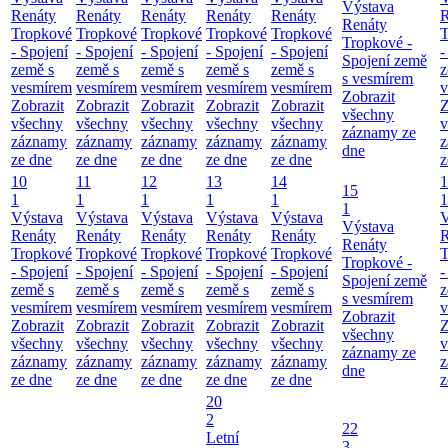
Výstava
Renáty
Renáty
Renáty
Renáty
Renáty
R
Renáty
Tropkové
Tropkové
Tropkové
Tropkové
Tropkové
T
Tropkové -
- Spojení
- Spojení
- Spojení
- Spojení
- Spojení
-
Spojení země
země s
země s
země s
země s
země s
z
s vesmírem
vesmírem
vesmírem
vesmírem
vesmírem
vesmírem
v
Zobrazit
Zobrazit
Zobrazit
Zobrazit
Zobrazit
Zobrazit
Z
všechny
všechny
všechny
všechny
všechny
všechny
v
záznamy ze
záznamy
záznamy
záznamy
záznamy
záznamy
z
dne
ze dne
ze dne
ze dne
ze dne
ze dne
z
10
11
12
13
14
1
15
1
1
1
1
1
1
1
Výstava
Výstava
Výstava
Výstava
Výstava
V
Výstava
Renáty
Renáty
Renáty
Renáty
Renáty
R
Renáty
Tropkové
Tropkové
Tropkové
Tropkové
Tropkové
T
Tropkové -
- Spojení
- Spojení
- Spojení
- Spojení
- Spojení
-
Spojení země
země s
země s
země s
země s
země s
z
s vesmírem
vesmírem
vesmírem
vesmírem
vesmírem
vesmírem
v
Zobrazit
Zobrazit
Zobrazit
Zobrazit
Zobrazit
Zobrazit
Z
všechny
všechny
všechny
všechny
všechny
všechny
v
záznamy ze
záznamy
záznamy
záznamy
záznamy
záznamy
z
dne
ze dne
ze dne
ze dne
ze dne
ze dne
z
20
2
22
Letní
3