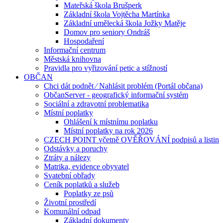
Mateřská škola Brušperk
Základní škola Vojtěcha Martínka
Základní umělecká škola Jožky Matěje
Domov pro seniory Ondráš
Hospodaření
Informační centrum
Městská knihovna
Pravidla pro vyřizování petic a stížností
OBČAN
Chci dát podnět ⁄ Nahlásit problém (Portál občana)
ObčanServer - geografický informační systém
Sociální a zdravotní problematika
Místní poplatky
Ohlášení k místnímu poplatku
Místní poplatky na rok 2026
CZECH POINT včetně OVĚŘOVÁNÍ podpisů a listin
Odstávky a poruchy
Ztráty a nálezy
Matrika, evidence obyvatel
Svatební obřady
Ceník poplatků a služeb
Poplatky ze psů
Životní prostředí
Komunální odpad
Základní dokumenty