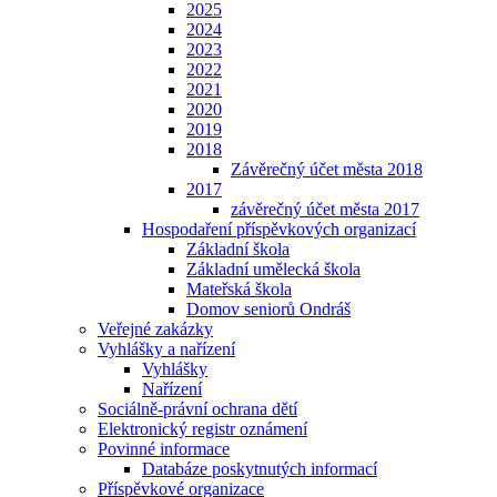
2025
2024
2023
2022
2021
2020
2019
2018
Závěrečný účet města 2018
2017
závěrečný účet města 2017
Hospodaření příspěvkových organizací
Základní škola
Základní umělecká škola
Mateřská škola
Domov seniorů Ondráš
Veřejné zakázky
Vyhlášky a nařízení
Vyhlášky
Nařízení
Sociálně-právní ochrana dětí
Elektronický registr oznámení
Povinné informace
Databáze poskytnutých informací
Příspěvkové organizace