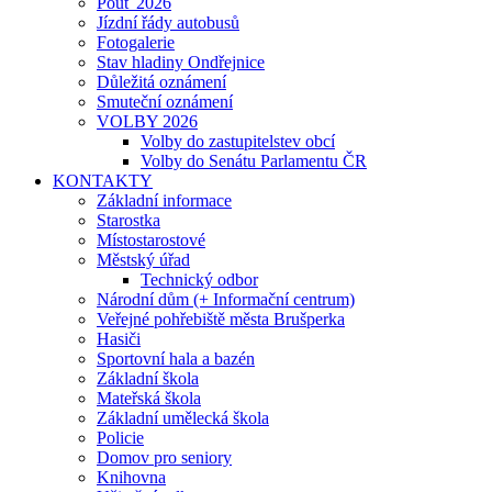
Pouť 2026
Jízdní řády autobusů
Fotogalerie
Stav hladiny Ondřejnice
Důležitá oznámení
Smuteční oznámení
VOLBY 2026
Volby do zastupitelstev obcí
Volby do Senátu Parlamentu ČR
KONTAKTY
Základní informace
Starostka
Místostarostové
Městský úřad
Technický odbor
Národní dům (+ Informační centrum)
Veřejné pohřebiště města Brušperka
Hasiči
Sportovní hala a bazén
Základní škola
Mateřská škola
Základní umělecká škola
Policie
Domov pro seniory
Knihovna