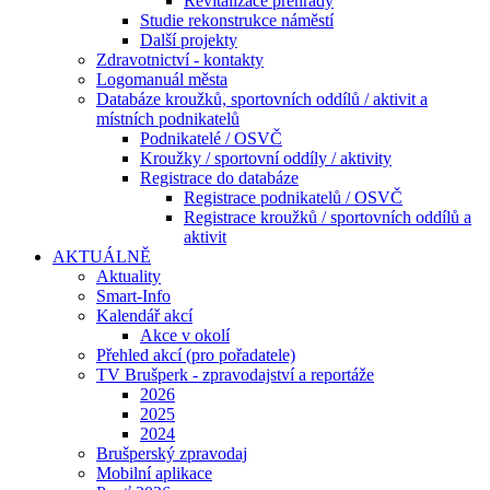
Revitalizace přehrady
Studie rekonstrukce náměstí
Další projekty
Zdravotnictví - kontakty
Logomanuál města
Databáze kroužků, sportovních oddílů / aktivit a
místních podnikatelů
Podnikatelé / OSVČ
Kroužky / sportovní oddíly / aktivity
Registrace do databáze
Registrace podnikatelů / OSVČ
Registrace kroužků / sportovních oddílů a
aktivit
AKTUÁLNĚ
Aktuality
Smart-Info
Kalendář akcí
Akce v okolí
Přehled akcí (pro pořadatele)
TV Brušperk - zpravodajství a reportáže
2026
2025
2024
Brušperský zpravodaj
Mobilní aplikace