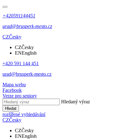
+420591144451
urad@brusperk-mesto.cz
CZ
Česky
CZ
Česky
EN
English
+420 591 144 451
urad@brusperk-mesto.cz
Mapa webu
Facebook
Verze pro seniory
Hledaný výraz
Hledat
rozšířené vyhledávání
CZ
Česky
CZ
Česky
EN
English