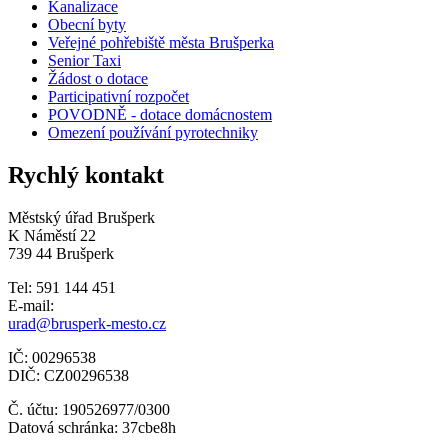
Kanalizace
Obecní byty
Veřejné pohřebiště města Brušperka
Senior Taxi
Žádost o dotace
Participativní rozpočet
POVODNĚ - dotace domácnostem
Omezení používání pyrotechniky
Rychlý kontakt
Městský úřad Brušperk
K Náměstí 22
739 44 Brušperk
Tel: 591 144 451
E-mail:
urad@brusperk-mesto.cz
IČ: 00296538
DIČ: CZ00296538
Č. účtu: 190526977/0300
Datová schránka: 37cbe8h