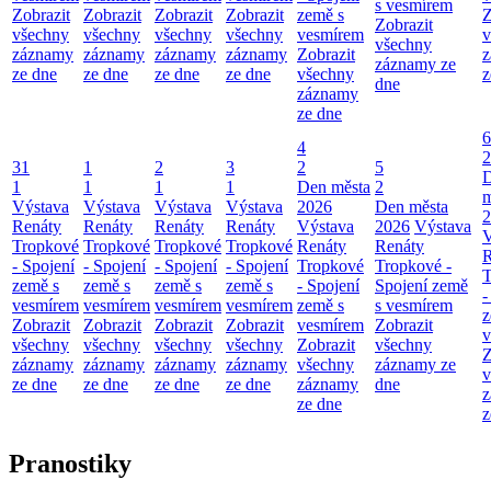
s vesmírem
Zobrazit
Zobrazit
Zobrazit
Zobrazit
země s
Z
Zobrazit
všechny
všechny
všechny
všechny
vesmírem
v
všechny
záznamy
záznamy
záznamy
záznamy
Zobrazit
z
záznamy ze
ze dne
ze dne
ze dne
ze dne
všechny
z
dne
záznamy
ze dne
6
4
2
31
1
2
3
2
5
1
1
1
1
Den města
2
m
Výstava
Výstava
Výstava
Výstava
2026
Den města
2
Renáty
Renáty
Renáty
Renáty
Výstava
2026
Výstava
V
Tropkové
Tropkové
Tropkové
Tropkové
Renáty
Renáty
R
- Spojení
- Spojení
- Spojení
- Spojení
Tropkové
Tropkové -
T
země s
země s
země s
země s
- Spojení
Spojení země
-
vesmírem
vesmírem
vesmírem
vesmírem
země s
s vesmírem
z
Zobrazit
Zobrazit
Zobrazit
Zobrazit
vesmírem
Zobrazit
v
všechny
všechny
všechny
všechny
Zobrazit
všechny
Z
záznamy
záznamy
záznamy
záznamy
všechny
záznamy ze
v
ze dne
ze dne
ze dne
ze dne
záznamy
dne
z
ze dne
z
Pranostiky