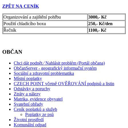
ZPĚT NA CENÍK
Organizování a zajištění pohřbu
3000,- Kč
Použití chladicího boxu
250,- Kč/den
Řečník
1100,- Kč
OBČAN
Chci dát podnět ⁄ Nahlásit problém (Portál občana)
ObčanServer - geografický informační systém
Sociální a zdravotní problematika
Místní poplatky
CZECH POINT včetně OVĚŘOVÁNÍ podpisů a listin
Odstávky a poruchy
Ztráty a nálezy
Matrika, evidence obyvatel
Svatební obřady
Ceník poplatků a služeb
Poplatky ze psů
Životní prostředí
Komunální odpad