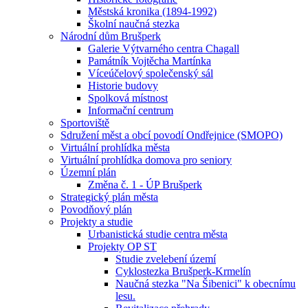
Městská kronika (1894-1992)
Školní naučná stezka
Národní dům Brušperk
Galerie Výtvarného centra Chagall
Památník Vojtěcha Martínka
Víceúčelový společenský sál
Historie budovy
Spolková místnost
Informační centrum
Sportoviště
Sdružení měst a obcí povodí Ondřejnice (SMOPO)
Virtuální prohlídka města
Virtuální prohlídka domova pro seniory
Územní plán
Změna č. 1 - ÚP Brušperk
Strategický plán města
Povodňový plán
Projekty a studie
Urbanistická studie centra města
Projekty OP ST
Studie zvelebení území
Cyklostezka Brušperk-Krmelín
Naučná stezka "Na Šibenici" k obecnímu
lesu.