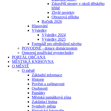
Zdravější stromy v okolí dětského
hřiště
Zbylé projekty
Obrazová příloha
Ročník 2026
Hlasování
Výsledky
Výsledky 2024
Výsledky 2025
Formulář pro předložení návrhu
POVODNĚ - dotace domácnostem
Omezení používání pyrotechniky
PORTÁL OBČANA
MĚSTSKÁ KNIHOVNA
O MĚSTĚ
O městě
Základní informace
Historie
Pověsti a zajímavosti
Osobnosti
Památky
Městská památková zóna
Zakládací listina
Symboly města
Historické fotografie