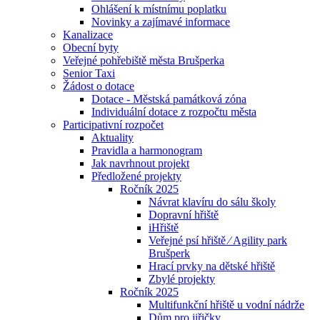
Ohlášení k místnímu poplatku
Novinky a zajímavé informace
Kanalizace
Obecní byty
Veřejné pohřebiště města Brušperka
Senior Taxi
Žádost o dotace
Dotace - Městská památková zóna
Individuální dotace z rozpočtu města
Participativní rozpočet
Aktuality
Pravidla a harmonogram
Jak navrhnout projekt
Předložené projekty
Ročník 2025
Návrat klavíru do sálu školy
Dopravní hřiště
iHřiště
Veřejné psí hřiště ⁄ Agility park
Brušperk
Hrací prvky na dětské hřiště
Zbylé projekty
Ročník 2025
Multifunkční hřiště u vodní nádrže
Dům pro jiřičky