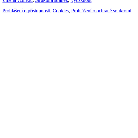
Změna vzhledu
,
Struktura stránek
,
Vytisknout
Prohlášení o přístupnosti
,
Cookies
,
Prohlášení o ochraně soukromí