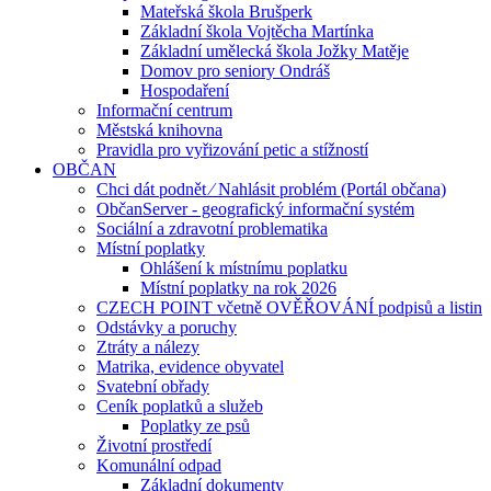
Mateřská škola Brušperk
Základní škola Vojtěcha Martínka
Základní umělecká škola Jožky Matěje
Domov pro seniory Ondráš
Hospodaření
Informační centrum
Městská knihovna
Pravidla pro vyřizování petic a stížností
OBČAN
Chci dát podnět ⁄ Nahlásit problém (Portál občana)
ObčanServer - geografický informační systém
Sociální a zdravotní problematika
Místní poplatky
Ohlášení k místnímu poplatku
Místní poplatky na rok 2026
CZECH POINT včetně OVĚŘOVÁNÍ podpisů a listin
Odstávky a poruchy
Ztráty a nálezy
Matrika, evidence obyvatel
Svatební obřady
Ceník poplatků a služeb
Poplatky ze psů
Životní prostředí
Komunální odpad
Základní dokumenty