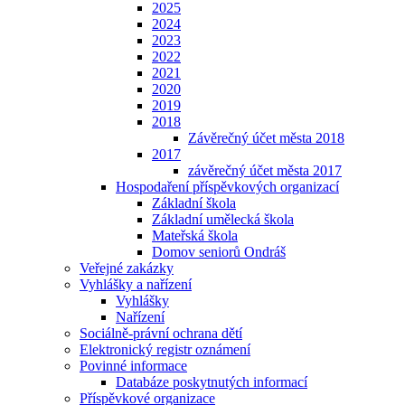
2025
2024
2023
2022
2021
2020
2019
2018
Závěrečný účet města 2018
2017
závěrečný účet města 2017
Hospodaření příspěvkových organizací
Základní škola
Základní umělecká škola
Mateřská škola
Domov seniorů Ondráš
Veřejné zakázky
Vyhlášky a nařízení
Vyhlášky
Nařízení
Sociálně-právní ochrana dětí
Elektronický registr oznámení
Povinné informace
Databáze poskytnutých informací
Příspěvkové organizace