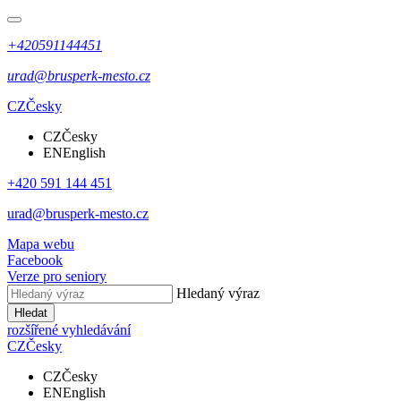
+420591144451
urad@brusperk-mesto.cz
CZ
Česky
CZ
Česky
EN
English
+420 591 144 451
urad@brusperk-mesto.cz
Mapa webu
Facebook
Verze pro seniory
Hledaný výraz
Hledat
rozšířené vyhledávání
CZ
Česky
CZ
Česky
EN
English