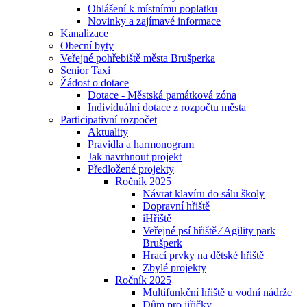
Ohlášení k místnímu poplatku
Novinky a zajímavé informace
Kanalizace
Obecní byty
Veřejné pohřebiště města Brušperka
Senior Taxi
Žádost o dotace
Dotace - Městská památková zóna
Individuální dotace z rozpočtu města
Participativní rozpočet
Aktuality
Pravidla a harmonogram
Jak navrhnout projekt
Předložené projekty
Ročník 2025
Návrat klavíru do sálu školy
Dopravní hřiště
iHřiště
Veřejné psí hřiště ⁄ Agility park
Brušperk
Hrací prvky na dětské hřiště
Zbylé projekty
Ročník 2025
Multifunkční hřiště u vodní nádrže
Dům pro jiřičky