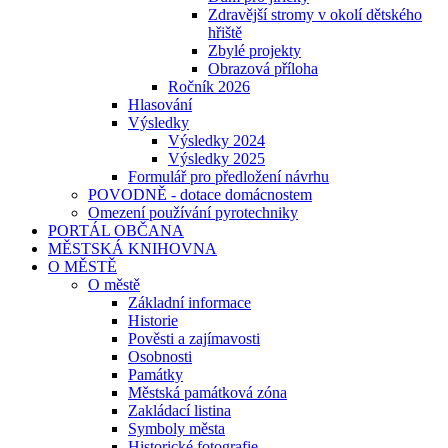
Zdravější stromy v okolí dětského
hřiště
Zbylé projekty
Obrazová příloha
Ročník 2026
Hlasování
Výsledky
Výsledky 2024
Výsledky 2025
Formulář pro předložení návrhu
POVODNĚ - dotace domácnostem
Omezení používání pyrotechniky
PORTÁL OBČANA
MĚSTSKÁ KNIHOVNA
O MĚSTĚ
O městě
Základní informace
Historie
Pověsti a zajímavosti
Osobnosti
Památky
Městská památková zóna
Zakládací listina
Symboly města
Historické fotografie