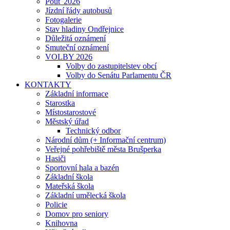
Pouť 2026
Jízdní řády autobusů
Fotogalerie
Stav hladiny Ondřejnice
Důležitá oznámení
Smuteční oznámení
VOLBY 2026
Volby do zastupitelstev obcí
Volby do Senátu Parlamentu ČR
KONTAKTY
Základní informace
Starostka
Místostarostové
Městský úřad
Technický odbor
Národní dům (+ Informační centrum)
Veřejné pohřebiště města Brušperka
Hasiči
Sportovní hala a bazén
Základní škola
Mateřská škola
Základní umělecká škola
Policie
Domov pro seniory
Knihovna