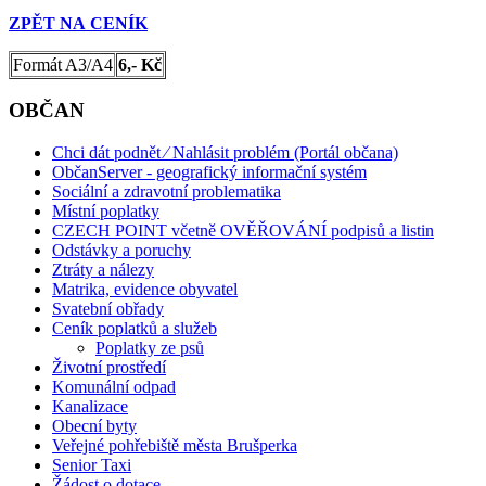
ZPĚT NA CENÍK
Formát A3/A4
6,- Kč
OBČAN
Chci dát podnět ⁄ Nahlásit problém (Portál občana)
ObčanServer - geografický informační systém
Sociální a zdravotní problematika
Místní poplatky
CZECH POINT včetně OVĚŘOVÁNÍ podpisů a listin
Odstávky a poruchy
Ztráty a nálezy
Matrika, evidence obyvatel
Svatební obřady
Ceník poplatků a služeb
Poplatky ze psů
Životní prostředí
Komunální odpad
Kanalizace
Obecní byty
Veřejné pohřebiště města Brušperka
Senior Taxi
Žádost o dotace