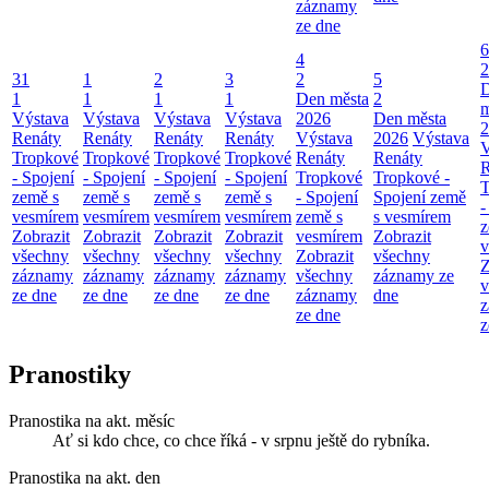
záznamy
ze dne
6
4
2
31
1
2
3
2
5
1
1
1
1
Den města
2
m
Výstava
Výstava
Výstava
Výstava
2026
Den města
2
Renáty
Renáty
Renáty
Renáty
Výstava
2026
Výstava
V
Tropkové
Tropkové
Tropkové
Tropkové
Renáty
Renáty
R
- Spojení
- Spojení
- Spojení
- Spojení
Tropkové
Tropkové -
T
země s
země s
země s
země s
- Spojení
Spojení země
-
vesmírem
vesmírem
vesmírem
vesmírem
země s
s vesmírem
z
Zobrazit
Zobrazit
Zobrazit
Zobrazit
vesmírem
Zobrazit
v
všechny
všechny
všechny
všechny
Zobrazit
všechny
Z
záznamy
záznamy
záznamy
záznamy
všechny
záznamy ze
v
ze dne
ze dne
ze dne
ze dne
záznamy
dne
z
ze dne
z
Pranostiky
Pranostika na akt. měsíc
Ať si kdo chce, co chce říká - v srpnu ještě do rybníka.
Pranostika na akt. den