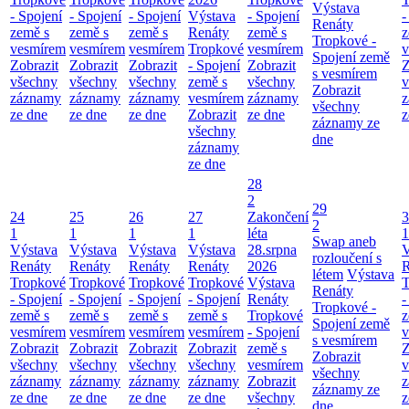
Výstava
- Spojení
- Spojení
- Spojení
Výstava
- Spojení
-
Renáty
země s
země s
země s
Renáty
země s
z
Tropkové -
vesmírem
vesmírem
vesmírem
Tropkové
vesmírem
v
Spojení země
Zobrazit
Zobrazit
Zobrazit
- Spojení
Zobrazit
Z
s vesmírem
všechny
všechny
všechny
země s
všechny
v
Zobrazit
záznamy
záznamy
záznamy
vesmírem
záznamy
z
všechny
ze dne
ze dne
ze dne
Zobrazit
ze dne
z
záznamy ze
všechny
dne
záznamy
ze dne
28
2
29
24
25
26
27
Zakončení
3
2
1
1
1
1
léta
1
Swap aneb
Výstava
Výstava
Výstava
Výstava
28.srpna
V
rozloučení s
Renáty
Renáty
Renáty
Renáty
2026
R
létem
Výstava
Tropkové
Tropkové
Tropkové
Tropkové
Výstava
T
Renáty
- Spojení
- Spojení
- Spojení
- Spojení
Renáty
-
Tropkové -
země s
země s
země s
země s
Tropkové
z
Spojení země
vesmírem
vesmírem
vesmírem
vesmírem
- Spojení
v
s vesmírem
Zobrazit
Zobrazit
Zobrazit
Zobrazit
země s
Z
Zobrazit
všechny
všechny
všechny
všechny
vesmírem
v
všechny
záznamy
záznamy
záznamy
záznamy
Zobrazit
z
záznamy ze
ze dne
ze dne
ze dne
ze dne
všechny
z
dne