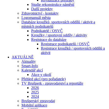
Revitalizace přehrady
Studie rekonstrukce náměstí
Další projekty
Zdravotnictví - kontakty
Logomanuál města
Databáze kroužků, sportovních oddílů / aktivit a
místních podnikatelů
Podnikatelé / OSVČ
Kroužky / sportovní oddíly / aktivity
Registrace do databáze
Registrace podnikatelů / OSVČ
Registrace kroužků / sportovních oddílů a
aktivit
AKTUÁLNĚ
Aktuality
Smart-Info
Kalendář akcí
Akce v okolí
Přehled akcí (pro pořadatele)
TV Brušperk - zpravodajství a reportáže
2026
2025
2024
Brušperský zpravodaj
Mobilní aplikace