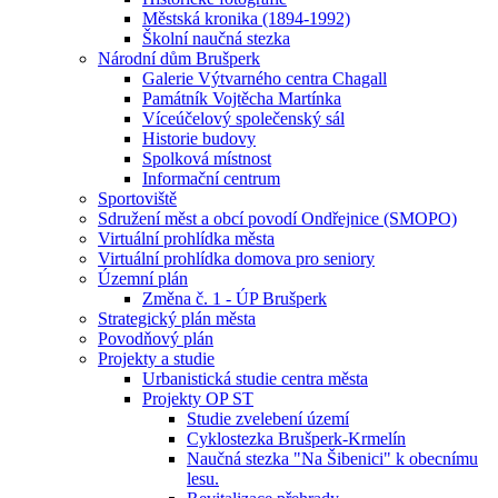
Městská kronika (1894-1992)
Školní naučná stezka
Národní dům Brušperk
Galerie Výtvarného centra Chagall
Památník Vojtěcha Martínka
Víceúčelový společenský sál
Historie budovy
Spolková místnost
Informační centrum
Sportoviště
Sdružení měst a obcí povodí Ondřejnice (SMOPO)
Virtuální prohlídka města
Virtuální prohlídka domova pro seniory
Územní plán
Změna č. 1 - ÚP Brušperk
Strategický plán města
Povodňový plán
Projekty a studie
Urbanistická studie centra města
Projekty OP ST
Studie zvelebení území
Cyklostezka Brušperk-Krmelín
Naučná stezka "Na Šibenici" k obecnímu
lesu.