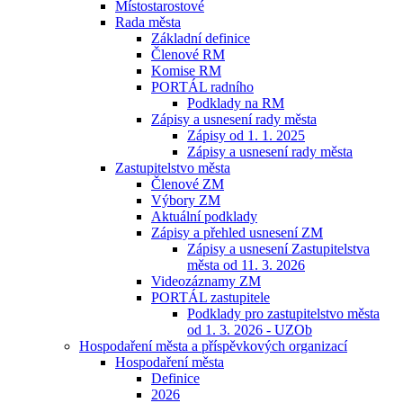
Místostarostové
Rada města
Základní definice
Členové RM
Komise RM
PORTÁL radního
Podklady na RM
Zápisy a usnesení rady města
Zápisy od 1. 1. 2025
Zápisy a usnesení rady města
Zastupitelstvo města
Členové ZM
Výbory ZM
Aktuální podklady
Zápisy a přehled usnesení ZM
Zápisy a usnesení Zastupitelstva
města od 11. 3. 2026
Videozáznamy ZM
PORTÁL zastupitele
Podklady pro zastupitelstvo města
od 1. 3. 2026 - UZOb
Hospodaření města a příspěvkových organizací
Hospodaření města
Definice
2026