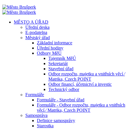
MĚSTO A ÚŘAD
Úřední deska
E-podatelna
Městský úřad
Základní informace
Úřední hodiny
Odbory MěÚ
Tajemník MěÚ
Sekretariát
Stavební úřad
Odbor rozpočtu, majetku a vnitřních věcí ⁄
Matrika, Czech POINT
Odbor financí, účetnictví a investic
Technický odbor
Formuláře
Formuláře - Stavební úřad
Formuláře - Odbor rozpočtu, majetku a vnitřních
věcí ⁄ Matrika, Czech POINT
Samospráva
Definice samosprávy
Starostka