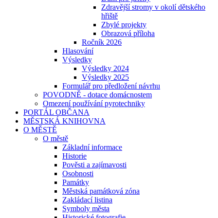
Zdravější stromy v okolí dětského
hřiště
Zbylé projekty
Obrazová příloha
Ročník 2026
Hlasování
Výsledky
Výsledky 2024
Výsledky 2025
Formulář pro předložení návrhu
POVODNĚ - dotace domácnostem
Omezení používání pyrotechniky
PORTÁL OBČANA
MĚSTSKÁ KNIHOVNA
O MĚSTĚ
O městě
Základní informace
Historie
Pověsti a zajímavosti
Osobnosti
Památky
Městská památková zóna
Zakládací listina
Symboly města
Historické fotografie