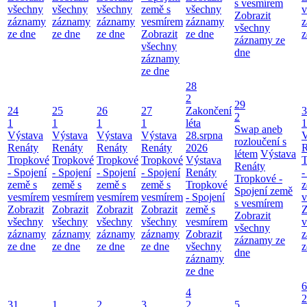
s vesmírem
všechny
všechny
všechny
země s
všechny
v
Zobrazit
záznamy
záznamy
záznamy
vesmírem
záznamy
z
všechny
ze dne
ze dne
ze dne
Zobrazit
ze dne
z
záznamy ze
všechny
dne
záznamy
ze dne
28
2
29
24
25
26
27
Zakončení
3
2
1
1
1
1
léta
1
Swap aneb
Výstava
Výstava
Výstava
Výstava
28.srpna
V
rozloučení s
Renáty
Renáty
Renáty
Renáty
2026
R
létem
Výstava
Tropkové
Tropkové
Tropkové
Tropkové
Výstava
T
Renáty
- Spojení
- Spojení
- Spojení
- Spojení
Renáty
-
Tropkové -
země s
země s
země s
země s
Tropkové
z
Spojení země
vesmírem
vesmírem
vesmírem
vesmírem
- Spojení
v
s vesmírem
Zobrazit
Zobrazit
Zobrazit
Zobrazit
země s
Z
Zobrazit
všechny
všechny
všechny
všechny
vesmírem
v
všechny
záznamy
záznamy
záznamy
záznamy
Zobrazit
z
záznamy ze
ze dne
ze dne
ze dne
ze dne
všechny
z
dne
záznamy
ze dne
6
4
2
31
1
2
3
2
5