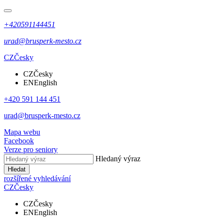
+420591144451
urad@brusperk-mesto.cz
CZ
Česky
CZ
Česky
EN
English
+420 591 144 451
urad@brusperk-mesto.cz
Mapa webu
Facebook
Verze pro seniory
Hledaný výraz
Hledat
rozšířené vyhledávání
CZ
Česky
CZ
Česky
EN
English