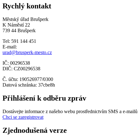
Rychlý kontakt
Městský úřad Brušperk
K Náměstí 22
739 44 Brušperk
Tel: 591 144 451
E-mail:
urad@brusperk-mesto.cz
IČ: 00296538
DIČ: CZ00296538
Č. účtu: 190526977/0300
Datová schránka: 37cbe8h
Přihlášení k odběru zpráv
Dostávejte informace z našeho webu prostřednictvím SMS a e-mailů
Chci se zaregistrovat
Zjednodušená verze