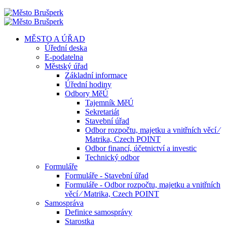
MĚSTO A ÚŘAD
Úřední deska
E-podatelna
Městský úřad
Základní informace
Úřední hodiny
Odbory MěÚ
Tajemník MěÚ
Sekretariát
Stavební úřad
Odbor rozpočtu, majetku a vnitřních věcí ⁄
Matrika, Czech POINT
Odbor financí, účetnictví a investic
Technický odbor
Formuláře
Formuláře - Stavební úřad
Formuláře - Odbor rozpočtu, majetku a vnitřních
věcí ⁄ Matrika, Czech POINT
Samospráva
Definice samosprávy
Starostka