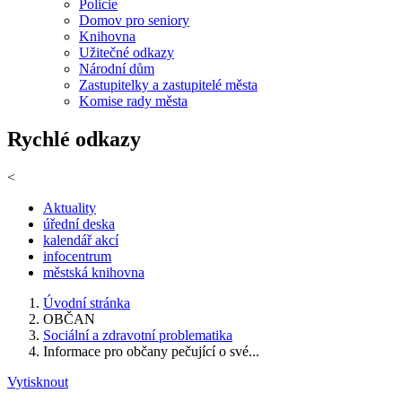
Policie
Domov pro seniory
Knihovna
Užitečné odkazy
Národní dům
Zastupitelky a zastupitelé města
Komise rady města
Rychlé odkazy
<
Aktuality
úřední deska
kalendář akcí
infocentrum
městská knihovna
Úvodní stránka
OBČAN
Sociální a zdravotní problematika
Informace pro občany pečující o své...
Vytisknout