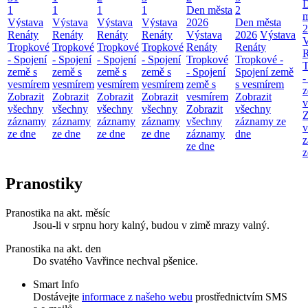
1
1
1
1
Den města
2
m
Výstava
Výstava
Výstava
Výstava
2026
Den města
2
Renáty
Renáty
Renáty
Renáty
Výstava
2026
Výstava
V
Tropkové
Tropkové
Tropkové
Tropkové
Renáty
Renáty
R
- Spojení
- Spojení
- Spojení
- Spojení
Tropkové
Tropkové -
T
země s
země s
země s
země s
- Spojení
Spojení země
-
vesmírem
vesmírem
vesmírem
vesmírem
země s
s vesmírem
z
Zobrazit
Zobrazit
Zobrazit
Zobrazit
vesmírem
Zobrazit
v
všechny
všechny
všechny
všechny
Zobrazit
všechny
Z
záznamy
záznamy
záznamy
záznamy
všechny
záznamy ze
v
ze dne
ze dne
ze dne
ze dne
záznamy
dne
z
ze dne
z
Pranostiky
Pranostika na akt. měsíc
Jsou-li v srpnu hory kalný, budou v zimě mrazy valný.
Pranostika na akt. den
Do svatého Vavřince nechval pšenice.
Smart Info
Dostávejte
informace z našeho webu
prostřednictvím SMS