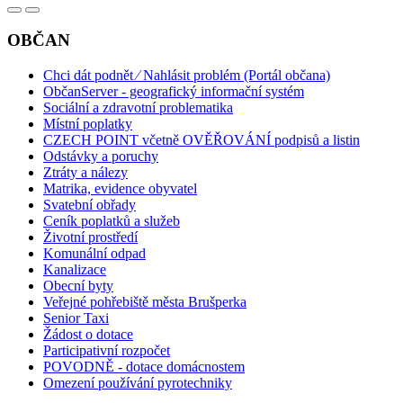
OBČAN
Chci dát podnět ⁄ Nahlásit problém (Portál občana)
ObčanServer - geografický informační systém
Sociální a zdravotní problematika
Místní poplatky
CZECH POINT včetně OVĚŘOVÁNÍ podpisů a listin
Odstávky a poruchy
Ztráty a nálezy
Matrika, evidence obyvatel
Svatební obřady
Ceník poplatků a služeb
Životní prostředí
Komunální odpad
Kanalizace
Obecní byty
Veřejné pohřebiště města Brušperka
Senior Taxi
Žádost o dotace
Participativní rozpočet
POVODNĚ - dotace domácnostem
Omezení používání pyrotechniky