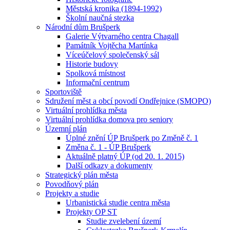
Městská kronika (1894-1992)
Školní naučná stezka
Národní dům Brušperk
Galerie Výtvarného centra Chagall
Památník Vojtěcha Martínka
Víceúčelový společenský sál
Historie budovy
Spolková místnost
Informační centrum
Sportoviště
Sdružení měst a obcí povodí Ondřejnice (SMOPO)
Virtuální prohlídka města
Virtuální prohlídka domova pro seniory
Územní plán
Úplné znění ÚP Brušperk po Změně č. 1
Změna č. 1 - ÚP Brušperk
Aktuálně platný ÚP (od 20. 1. 2015)
Další odkazy a dokumenty
Strategický plán města
Povodňový plán
Projekty a studie
Urbanistická studie centra města
Projekty OP ST
Studie zvelebení území