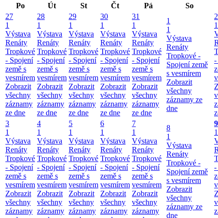
Po
Út
St
Čt
Pá
So
27
28
29
30
31
2
1
1
1
1
1
1
1
1
Výstava
Výstava
Výstava
Výstava
Výstava
V
Výstava
Renáty
Renáty
Renáty
Renáty
Renáty
R
Renáty
Tropkové
Tropkové
Tropkové
Tropkové
Tropkové
T
Tropkové -
- Spojení
- Spojení
- Spojení
- Spojení
- Spojení
-
Spojení země
země s
země s
země s
země s
země s
z
s vesmírem
vesmírem
vesmírem
vesmírem
vesmírem
vesmírem
v
Zobrazit
Zobrazit
Zobrazit
Zobrazit
Zobrazit
Zobrazit
Z
všechny
všechny
všechny
všechny
všechny
všechny
v
záznamy ze
záznamy
záznamy
záznamy
záznamy
záznamy
z
dne
ze dne
ze dne
ze dne
ze dne
ze dne
z
3
4
5
6
7
9
8
1
1
1
1
1
1
1
Výstava
Výstava
Výstava
Výstava
Výstava
V
Výstava
Renáty
Renáty
Renáty
Renáty
Renáty
R
Renáty
Tropkové
Tropkové
Tropkové
Tropkové
Tropkové
T
Tropkové -
- Spojení
- Spojení
- Spojení
- Spojení
- Spojení
-
Spojení země
země s
země s
země s
země s
země s
z
s vesmírem
vesmírem
vesmírem
vesmírem
vesmírem
vesmírem
v
Zobrazit
Zobrazit
Zobrazit
Zobrazit
Zobrazit
Zobrazit
Z
všechny
všechny
všechny
všechny
všechny
všechny
v
záznamy ze
záznamy
záznamy
záznamy
záznamy
záznamy
z
dne