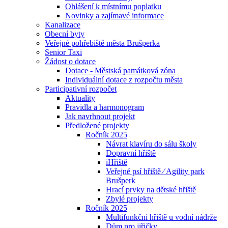
Ohlášení k místnímu poplatku
Novinky a zajímavé informace
Kanalizace
Obecní byty
Veřejné pohřebiště města Brušperka
Senior Taxi
Žádost o dotace
Dotace - Městská památková zóna
Individuální dotace z rozpočtu města
Participativní rozpočet
Aktuality
Pravidla a harmonogram
Jak navrhnout projekt
Předložené projekty
Ročník 2025
Návrat klavíru do sálu školy
Dopravní hřiště
iHřiště
Veřejné psí hřiště ⁄ Agility park
Brušperk
Hrací prvky na dětské hřiště
Zbylé projekty
Ročník 2025
Multifunkční hřiště u vodní nádrže
Dům pro jiřičky