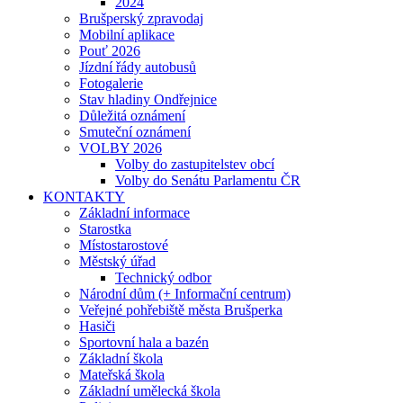
2024
Brušperský zpravodaj
Mobilní aplikace
Pouť 2026
Jízdní řády autobusů
Fotogalerie
Stav hladiny Ondřejnice
Důležitá oznámení
Smuteční oznámení
VOLBY 2026
Volby do zastupitelstev obcí
Volby do Senátu Parlamentu ČR
KONTAKTY
Základní informace
Starostka
Místostarostové
Městský úřad
Technický odbor
Národní dům (+ Informační centrum)
Veřejné pohřebiště města Brušperka
Hasiči
Sportovní hala a bazén
Základní škola
Mateřská škola
Základní umělecká škola