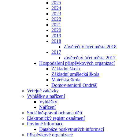
2025
2024
2023
2022
2021
2020
2019
2018
Závěrečný účet města 2018
2017
závěrečný účet města 2017
Hospodaření příspěvkových organizací
Základní škola
Základní umělecká škola
Mateřská škola
Domov seniorů Ondráš
Veřejné zakázky
Vyhlášky a nařízení
Vyhlášky
Nařízení
Sociálně-právní ochrana dětí
Elektronický registr oznámení
Povinné informace
Databáze poskytnutých informací
Příspěvkové organizace