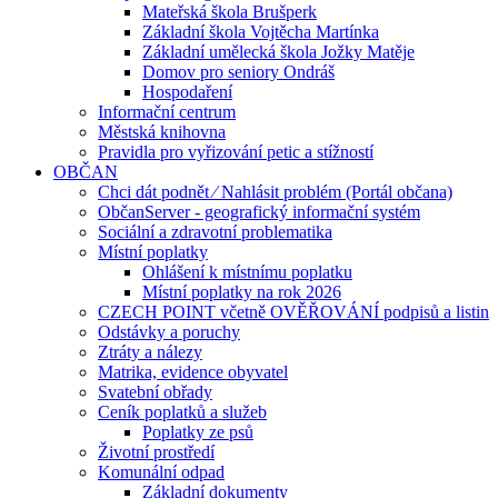
Mateřská škola Brušperk
Základní škola Vojtěcha Martínka
Základní umělecká škola Jožky Matěje
Domov pro seniory Ondráš
Hospodaření
Informační centrum
Městská knihovna
Pravidla pro vyřizování petic a stížností
OBČAN
Chci dát podnět ⁄ Nahlásit problém (Portál občana)
ObčanServer - geografický informační systém
Sociální a zdravotní problematika
Místní poplatky
Ohlášení k místnímu poplatku
Místní poplatky na rok 2026
CZECH POINT včetně OVĚŘOVÁNÍ podpisů a listin
Odstávky a poruchy
Ztráty a nálezy
Matrika, evidence obyvatel
Svatební obřady
Ceník poplatků a služeb
Poplatky ze psů
Životní prostředí
Komunální odpad
Základní dokumenty