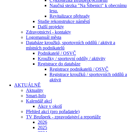
Cyklostezka Brušperk-Krmelín
Naučná stezka "Na Šibenici" k obecnímu
lesu.
Revitalizace přehrady
Studie rekonstrukce náměstí
Další projekty
Zdravotnictví - kontakty
Logomanuál města
Databáze kroužků, sportovních oddílů / aktivit a
místních podnikatelů
Podnikatelé / OSVČ
Kroužky / sportovní oddíly / aktivity
Registrace do databáze
Registrace podnikatelů / OSVČ
Registrace kroužků / sportovních oddílů a
aktivit
AKTUÁLNĚ
Aktuality
Smart-Info
Kalendář akcí
Akce v okolí
Přehled akcí (pro pořadatele)
TV Brušperk - zpravodajství a reportáže
2026
2025