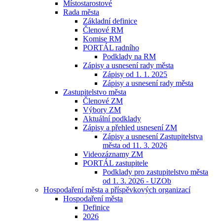
Místostarostové
Rada města
Základní definice
Členové RM
Komise RM
PORTÁL radního
Podklady na RM
Zápisy a usnesení rady města
Zápisy od 1. 1. 2025
Zápisy a usnesení rady města
Zastupitelstvo města
Členové ZM
Výbory ZM
Aktuální podklady
Zápisy a přehled usnesení ZM
Zápisy a usnesení Zastupitelstva
města od 11. 3. 2026
Videozáznamy ZM
PORTÁL zastupitele
Podklady pro zastupitelstvo města
od 1. 3. 2026 - UZOb
Hospodaření města a příspěvkových organizací
Hospodaření města
Definice
2026