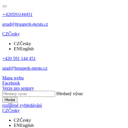
+420591144451
urad@brusperk-mesto.cz
CZ
Česky
CZ
Česky
EN
English
+420 591 144 451
urad@brusperk-mesto.cz
Mapa webu
Facebook
Verze pro seniory
Hledaný výraz
Hledat
rozšířené vyhledávání
CZ
Česky
CZ
Česky
EN
English