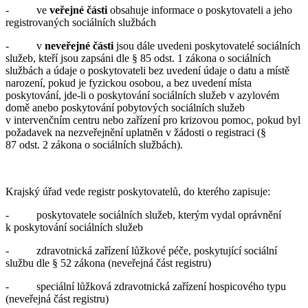
- ve
veřejné části
obsahuje informace o poskytovateli a jeho
registrovaných sociálních službách
- v
neveřejné části
jsou dále uvedeni poskytovatelé sociálních
služeb, kteří jsou zapsáni dle § 85 odst. 1 zákona o sociálních
službách a údaje o poskytovateli bez uvedení údaje o datu a místě
narození, pokud je fyzickou osobou, a bez uvedení místa
poskytování, jde-li o poskytování sociálních služeb v azylovém
domě anebo poskytování pobytových sociálních služeb
v intervenčním centru nebo zařízení pro krizovou pomoc, pokud byl
požadavek na nezveřejnění uplatněn v žádosti o registraci (§
87 odst. 2 zákona o sociálních službách).
Krajský úřad vede registr poskytovatelů, do kterého zapisuje:
- poskytovatele sociálních služeb, kterým vydal oprávnění
k poskytování sociálních služeb
- zdravotnická zařízení lůžkové péče, poskytující sociální
službu dle § 52 zákona (neveřejná část registru)
- speciální lůžková zdravotnická zařízení hospicového typu
(neveřejná část registru)