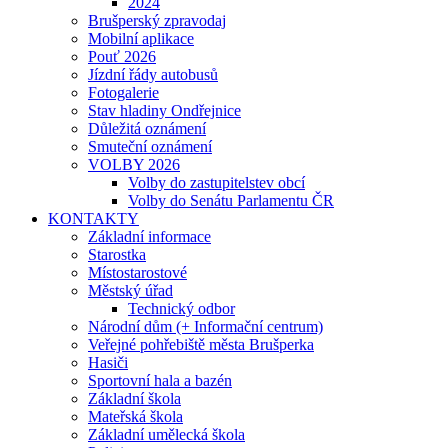
2024
Brušperský zpravodaj
Mobilní aplikace
Pouť 2026
Jízdní řády autobusů
Fotogalerie
Stav hladiny Ondřejnice
Důležitá oznámení
Smuteční oznámení
VOLBY 2026
Volby do zastupitelstev obcí
Volby do Senátu Parlamentu ČR
KONTAKTY
Základní informace
Starostka
Místostarostové
Městský úřad
Technický odbor
Národní dům (+ Informační centrum)
Veřejné pohřebiště města Brušperka
Hasiči
Sportovní hala a bazén
Základní škola
Mateřská škola
Základní umělecká škola