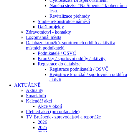
Cyklostezka Brušperk-Krmelín
Naučná stezka "Na Šibenici" k obecnímu
lesu.
Revitalizace přehrady
Studie rekonstrukce náměstí
Další projekty
Zdravotnictví - kontakty
Logomanuál města
Databáze kroužků, sportovních oddílů / aktivit a
místních podnikatelů
Podnikatelé / OSVČ
Kroužky / sportovní oddíly / aktivity
Registrace do databáze
Registrace podnikatelů / OSVČ
Registrace kroužků / sportovních oddílů a
aktivit
AKTUÁLNĚ
Aktuality
Smart-Info
Kalendář akcí
Akce v okolí
Přehled akcí (pro pořadatele)
TV Brušperk - zpravodajství a reportáže
2026
2025