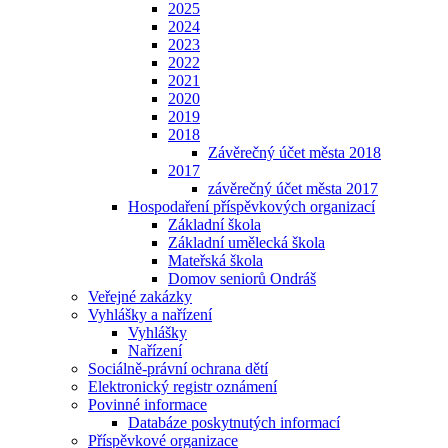
2025
2024
2023
2022
2021
2020
2019
2018
Závěrečný účet města 2018
2017
závěrečný účet města 2017
Hospodaření příspěvkových organizací
Základní škola
Základní umělecká škola
Mateřská škola
Domov seniorů Ondráš
Veřejné zakázky
Vyhlášky a nařízení
Vyhlášky
Nařízení
Sociálně-právní ochrana dětí
Elektronický registr oznámení
Povinné informace
Databáze poskytnutých informací
Příspěvkové organizace