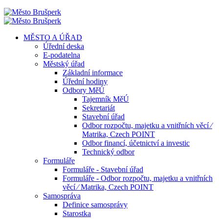
MĚSTO A ÚŘAD
Úřední deska
E-podatelna
Městský úřad
Základní informace
Úřední hodiny
Odbory MěÚ
Tajemník MěÚ
Sekretariát
Stavební úřad
Odbor rozpočtu, majetku a vnitřních věcí ⁄
Matrika, Czech POINT
Odbor financí, účetnictví a investic
Technický odbor
Formuláře
Formuláře - Stavební úřad
Formuláře - Odbor rozpočtu, majetku a vnitřních
věcí ⁄ Matrika, Czech POINT
Samospráva
Definice samosprávy
Starostka