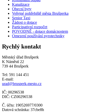
Kanalizace
Obecní byty
Veřejné pohřebiště města Brušperka
Senior Taxi
Žádost o dotace
Participativní rozpočet
POVODNĚ - dotace domácnostem
Omezení používání pyrotechniky
Rychlý kontakt
Městský úřad Brušperk
K Náměstí 22
739 44 Brušperk
Tel: 591 144 451
E-mail:
urad@brusperk-mesto.cz
IČ: 00296538
DIČ: CZ00296538
Č. účtu: 190526977/0300
Datová schránka: 37cbe8h