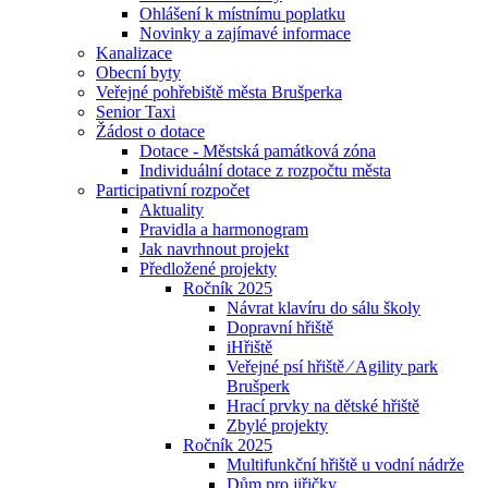
Ohlášení k místnímu poplatku
Novinky a zajímavé informace
Kanalizace
Obecní byty
Veřejné pohřebiště města Brušperka
Senior Taxi
Žádost o dotace
Dotace - Městská památková zóna
Individuální dotace z rozpočtu města
Participativní rozpočet
Aktuality
Pravidla a harmonogram
Jak navrhnout projekt
Předložené projekty
Ročník 2025
Návrat klavíru do sálu školy
Dopravní hřiště
iHřiště
Veřejné psí hřiště ⁄ Agility park
Brušperk
Hrací prvky na dětské hřiště
Zbylé projekty
Ročník 2025
Multifunkční hřiště u vodní nádrže
Dům pro jiřičky