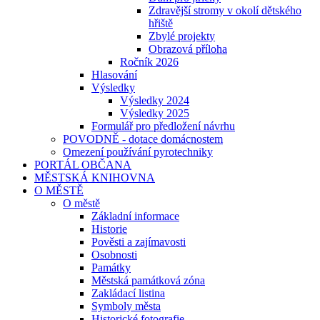
Zdravější stromy v okolí dětského
hřiště
Zbylé projekty
Obrazová příloha
Ročník 2026
Hlasování
Výsledky
Výsledky 2024
Výsledky 2025
Formulář pro předložení návrhu
POVODNĚ - dotace domácnostem
Omezení používání pyrotechniky
PORTÁL OBČANA
MĚSTSKÁ KNIHOVNA
O MĚSTĚ
O městě
Základní informace
Historie
Pověsti a zajímavosti
Osobnosti
Památky
Městská památková zóna
Zakládací listina
Symboly města
Historické fotografie