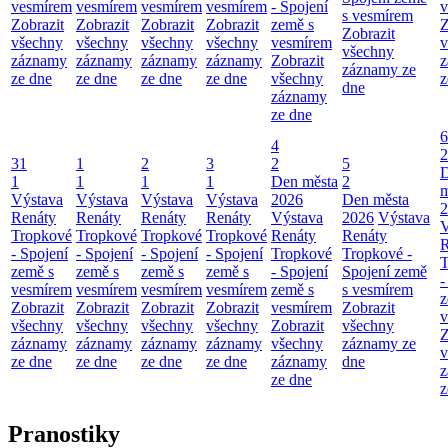
vesmírem
vesmírem
vesmírem
vesmírem
- Spojení
v
s vesmírem
Zobrazit
Zobrazit
Zobrazit
Zobrazit
země s
Z
Zobrazit
všechny
všechny
všechny
všechny
vesmírem
v
všechny
záznamy
záznamy
záznamy
záznamy
Zobrazit
z
záznamy ze
ze dne
ze dne
ze dne
ze dne
všechny
z
dne
záznamy
ze dne
6
4
2
31
1
2
3
2
5
1
1
1
1
Den města
2
m
Výstava
Výstava
Výstava
Výstava
2026
Den města
2
Renáty
Renáty
Renáty
Renáty
Výstava
2026
Výstava
V
Tropkové
Tropkové
Tropkové
Tropkové
Renáty
Renáty
R
- Spojení
- Spojení
- Spojení
- Spojení
Tropkové
Tropkové -
T
země s
země s
země s
země s
- Spojení
Spojení země
-
vesmírem
vesmírem
vesmírem
vesmírem
země s
s vesmírem
z
Zobrazit
Zobrazit
Zobrazit
Zobrazit
vesmírem
Zobrazit
v
všechny
všechny
všechny
všechny
Zobrazit
všechny
Z
záznamy
záznamy
záznamy
záznamy
všechny
záznamy ze
v
ze dne
ze dne
ze dne
ze dne
záznamy
dne
z
ze dne
z
Pranostiky