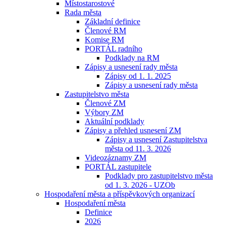
Místostarostové
Rada města
Základní definice
Členové RM
Komise RM
PORTÁL radního
Podklady na RM
Zápisy a usnesení rady města
Zápisy od 1. 1. 2025
Zápisy a usnesení rady města
Zastupitelstvo města
Členové ZM
Výbory ZM
Aktuální podklady
Zápisy a přehled usnesení ZM
Zápisy a usnesení Zastupitelstva
města od 11. 3. 2026
Videozáznamy ZM
PORTÁL zastupitele
Podklady pro zastupitelstvo města
od 1. 3. 2026 - UZOb
Hospodaření města a příspěvkových organizací
Hospodaření města
Definice
2026