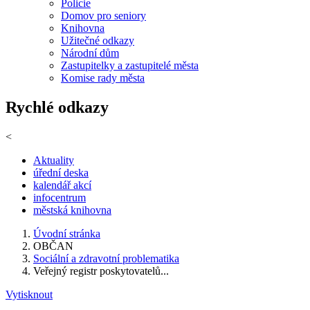
Policie
Domov pro seniory
Knihovna
Užitečné odkazy
Národní dům
Zastupitelky a zastupitelé města
Komise rady města
Rychlé odkazy
<
Aktuality
úřední deska
kalendář akcí
infocentrum
městská knihovna
Úvodní stránka
OBČAN
Sociální a zdravotní problematika
Veřejný registr poskytovatelů...
Vytisknout