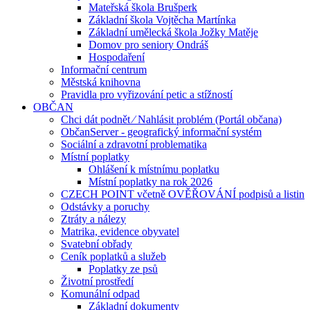
Mateřská škola Brušperk
Základní škola Vojtěcha Martínka
Základní umělecká škola Jožky Matěje
Domov pro seniory Ondráš
Hospodaření
Informační centrum
Městská knihovna
Pravidla pro vyřizování petic a stížností
OBČAN
Chci dát podnět ⁄ Nahlásit problém (Portál občana)
ObčanServer - geografický informační systém
Sociální a zdravotní problematika
Místní poplatky
Ohlášení k místnímu poplatku
Místní poplatky na rok 2026
CZECH POINT včetně OVĚŘOVÁNÍ podpisů a listin
Odstávky a poruchy
Ztráty a nálezy
Matrika, evidence obyvatel
Svatební obřady
Ceník poplatků a služeb
Poplatky ze psů
Životní prostředí
Komunální odpad
Základní dokumenty