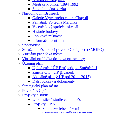
Městská kronika (1894-1992)
Školní naučná stezka
Národní dům Brušperk
Galerie Výtvarného centra Chagall
Památník Vojtěcha Martínka
Víceúčelový společenský sál
Historie budovy
Spolková místnost
Informační centrum
Sportoviště
Sdružení měst a obcí povodí Ondřejnice (SMOPO)
Virtuální prohlídka města
Virtuální prohlídka domova pro seniory
Územní plán
Úplné znění ÚP Brušperk po Změně č. 1
Změna č. 1 - ÚP Brušperk
Aktuálně platný ÚP (od 20. 1. 2015)
Další odkazy a dokumenty
Strategický plán města
Povodňový plán
Projekty a studie
Urbanistická studie centra města
Projekty OP ST
Studie zvelebení území