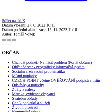
Sdílet na síti X
Datum vložení:
27. 6. 2022 16:11
Datum poslední aktualizace:
15. 11. 2023 11:18
Autor:
Tomáš Vojtek
OBČAN
Chci dát podnět ⁄ Nahlásit problém (Portál občana)
ObčanServer - geografický informační systém
Sociální a zdravotní problematika
Místní poplatky
CZECH POINT včetně OVĚŘOVÁNÍ podpisů a listin
Odstávky a poruchy
Ztráty a nálezy
Matrika, evidence obyvatel
Svatební obřady
Ceník poplatků a služeb
Životní prostředí
Komunální odpad