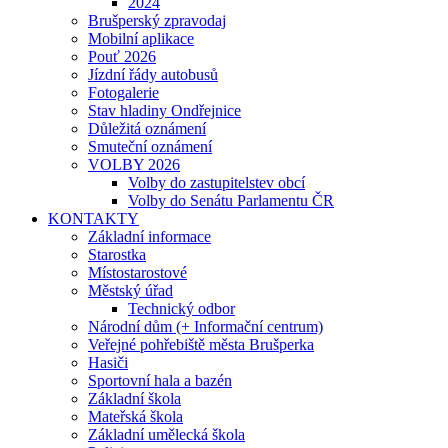
2024
Brušperský zpravodaj
Mobilní aplikace
Pouť 2026
Jízdní řády autobusů
Fotogalerie
Stav hladiny Ondřejnice
Důležitá oznámení
Smuteční oznámení
VOLBY 2026
Volby do zastupitelstev obcí
Volby do Senátu Parlamentu ČR
KONTAKTY
Základní informace
Starostka
Místostarostové
Městský úřad
Technický odbor
Národní dům (+ Informační centrum)
Veřejné pohřebiště města Brušperka
Hasiči
Sportovní hala a bazén
Základní škola
Mateřská škola
Základní umělecká škola