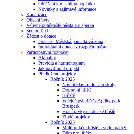
Ohlášení k místnímu poplatku
Novinky a zajímavé informace
Kanalizace
Obecní byty
Veřejné pohřebiště města Brušperka
Senior Taxi
Žádost o dotace
Dotace - Městská památková zóna
Individuální dotace z rozpočtu města
Participativní rozpočet
Aktuality
Pravidla a harmonogram
Jak navrhnout projekt
Předložené projekty
Ročník 2025
Návrat klavíru do sálu školy
Dopravní hřiště
iHřiště
Veřejné psí hřiště ⁄ Agility park
Brušperk
Hrací prvky na dětské hřiště
Zbylé projekty
Ročník 2025
Multifunkční hřiště u vodní nádrže
Dům pro jiřičky