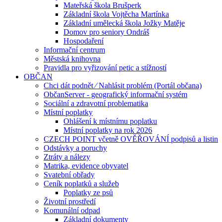
Mateřská škola Brušperk
Základní škola Vojtěcha Martínka
Základní umělecká škola Jožky Matěje
Domov pro seniory Ondráš
Hospodaření
Informační centrum
Městská knihovna
Pravidla pro vyřizování petic a stížností
OBČAN
Chci dát podnět ⁄ Nahlásit problém (Portál občana)
ObčanServer - geografický informační systém
Sociální a zdravotní problematika
Místní poplatky
Ohlášení k místnímu poplatku
Místní poplatky na rok 2026
CZECH POINT včetně OVĚŘOVÁNÍ podpisů a listin
Odstávky a poruchy
Ztráty a nálezy
Matrika, evidence obyvatel
Svatební obřady
Ceník poplatků a služeb
Poplatky ze psů
Životní prostředí
Komunální odpad
Základní dokumenty