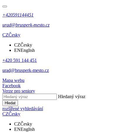
+420591144451
urad@brusperk-mesto.cz
CZ
Česky
CZ
Česky
EN
English
+420 591 144 451
urad@brusperk-mesto.cz
Mapa webu
Facebook
Verze pro seniory
Hledaný výraz
Hledat
rozšířené vyhledávání
CZ
Česky
CZ
Česky
EN
English