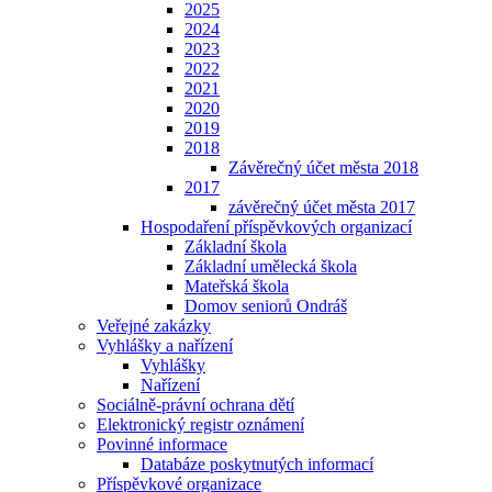
2025
2024
2023
2022
2021
2020
2019
2018
Závěrečný účet města 2018
2017
závěrečný účet města 2017
Hospodaření příspěvkových organizací
Základní škola
Základní umělecká škola
Mateřská škola
Domov seniorů Ondráš
Veřejné zakázky
Vyhlášky a nařízení
Vyhlášky
Nařízení
Sociálně-právní ochrana dětí
Elektronický registr oznámení
Povinné informace
Databáze poskytnutých informací
Příspěvkové organizace