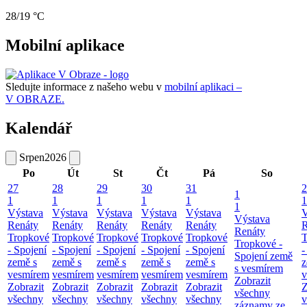
28/19 °C
Mobilní aplikace
Sledujte informace z našeho webu v
mobilní aplikaci –
V OBRAZE.
Kalendář
Srpen
2026
Po
Út
St
Čt
Pá
So
27
28
29
30
31
2
1
1
1
1
1
1
1
1
Výstava
Výstava
Výstava
Výstava
Výstava
V
Výstava
Renáty
Renáty
Renáty
Renáty
Renáty
R
Renáty
Tropkové
Tropkové
Tropkové
Tropkové
Tropkové
T
Tropkové -
- Spojení
- Spojení
- Spojení
- Spojení
- Spojení
-
Spojení země
země s
země s
země s
země s
země s
z
s vesmírem
vesmírem
vesmírem
vesmírem
vesmírem
vesmírem
v
Zobrazit
Zobrazit
Zobrazit
Zobrazit
Zobrazit
Zobrazit
Z
všechny
všechny
všechny
všechny
všechny
všechny
v
záznamy ze