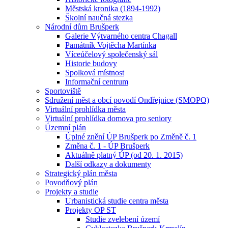
Městská kronika (1894-1992)
Školní naučná stezka
Národní dům Brušperk
Galerie Výtvarného centra Chagall
Památník Vojtěcha Martínka
Víceúčelový společenský sál
Historie budovy
Spolková místnost
Informační centrum
Sportoviště
Sdružení měst a obcí povodí Ondřejnice (SMOPO)
Virtuální prohlídka města
Virtuální prohlídka domova pro seniory
Územní plán
Úplné znění ÚP Brušperk po Změně č. 1
Změna č. 1 - ÚP Brušperk
Aktuálně platný ÚP (od 20. 1. 2015)
Další odkazy a dokumenty
Strategický plán města
Povodňový plán
Projekty a studie
Urbanistická studie centra města
Projekty OP ST
Studie zvelebení území