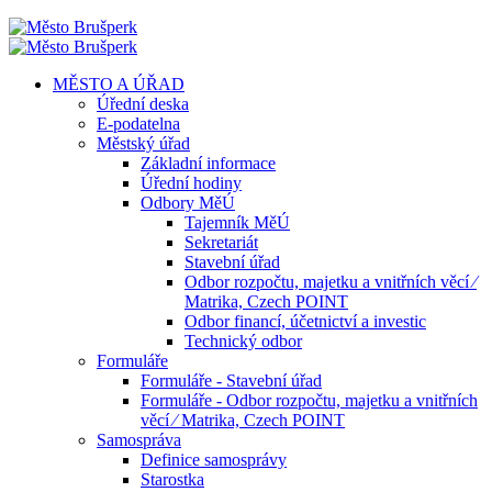
MĚSTO A ÚŘAD
Úřední deska
E-podatelna
Městský úřad
Základní informace
Úřední hodiny
Odbory MěÚ
Tajemník MěÚ
Sekretariát
Stavební úřad
Odbor rozpočtu, majetku a vnitřních věcí ⁄
Matrika, Czech POINT
Odbor financí, účetnictví a investic
Technický odbor
Formuláře
Formuláře - Stavební úřad
Formuláře - Odbor rozpočtu, majetku a vnitřních
věcí ⁄ Matrika, Czech POINT
Samospráva
Definice samosprávy
Starostka