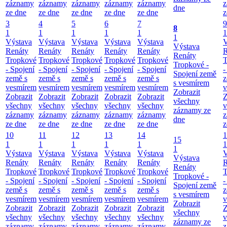
záznamy
záznamy
záznamy
záznamy
záznamy
z
dne
ze dne
ze dne
ze dne
ze dne
ze dne
z
3
4
5
6
7
9
8
1
1
1
1
1
1
1
Výstava
Výstava
Výstava
Výstava
Výstava
V
Výstava
Renáty
Renáty
Renáty
Renáty
Renáty
R
Renáty
Tropkové
Tropkové
Tropkové
Tropkové
Tropkové
T
Tropkové -
- Spojení
- Spojení
- Spojení
- Spojení
- Spojení
-
Spojení země
země s
země s
země s
země s
země s
z
s vesmírem
vesmírem
vesmírem
vesmírem
vesmírem
vesmírem
v
Zobrazit
Zobrazit
Zobrazit
Zobrazit
Zobrazit
Zobrazit
Z
všechny
všechny
všechny
všechny
všechny
všechny
v
záznamy ze
záznamy
záznamy
záznamy
záznamy
záznamy
z
dne
ze dne
ze dne
ze dne
ze dne
ze dne
z
10
11
12
13
14
1
15
1
1
1
1
1
1
1
Výstava
Výstava
Výstava
Výstava
Výstava
V
Výstava
Renáty
Renáty
Renáty
Renáty
Renáty
R
Renáty
Tropkové
Tropkové
Tropkové
Tropkové
Tropkové
T
Tropkové -
- Spojení
- Spojení
- Spojení
- Spojení
- Spojení
-
Spojení země
země s
země s
země s
země s
země s
z
s vesmírem
vesmírem
vesmírem
vesmírem
vesmírem
vesmírem
v
Zobrazit
Zobrazit
Zobrazit
Zobrazit
Zobrazit
Zobrazit
Z
všechny
všechny
všechny
všechny
všechny
všechny
v
záznamy ze
záznamy
záznamy
záznamy
záznamy
záznamy
z