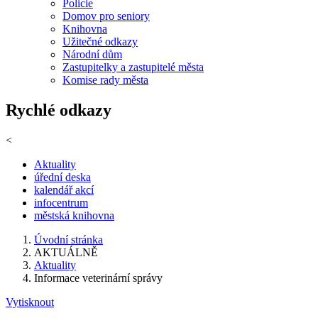
Policie
Domov pro seniory
Knihovna
Užitečné odkazy
Národní dům
Zastupitelky a zastupitelé města
Komise rady města
Rychlé odkazy
<
Aktuality
úřední deska
kalendář akcí
infocentrum
městská knihovna
Úvodní stránka
AKTUÁLNĚ
Aktuality
Informace veterinární správy
Vytisknout