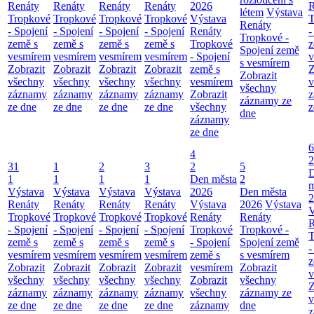
Renáty
Renáty
Renáty
Renáty
2026
R
létem
Výstava
Tropkové
Tropkové
Tropkové
Tropkové
Výstava
T
Renáty
- Spojení
- Spojení
- Spojení
- Spojení
Renáty
-
Tropkové -
země s
země s
země s
země s
Tropkové
z
Spojení země
vesmírem
vesmírem
vesmírem
vesmírem
- Spojení
v
s vesmírem
Zobrazit
Zobrazit
Zobrazit
Zobrazit
země s
Z
Zobrazit
všechny
všechny
všechny
všechny
vesmírem
v
všechny
záznamy
záznamy
záznamy
záznamy
Zobrazit
z
záznamy ze
ze dne
ze dne
ze dne
ze dne
všechny
z
dne
záznamy
ze dne
6
4
2
31
1
2
3
2
5
1
1
1
1
Den města
2
m
Výstava
Výstava
Výstava
Výstava
2026
Den města
2
Renáty
Renáty
Renáty
Renáty
Výstava
2026
Výstava
V
Tropkové
Tropkové
Tropkové
Tropkové
Renáty
Renáty
R
- Spojení
- Spojení
- Spojení
- Spojení
Tropkové
Tropkové -
T
země s
země s
země s
země s
- Spojení
Spojení země
-
vesmírem
vesmírem
vesmírem
vesmírem
země s
s vesmírem
z
Zobrazit
Zobrazit
Zobrazit
Zobrazit
vesmírem
Zobrazit
v
všechny
všechny
všechny
všechny
Zobrazit
všechny
Z
záznamy
záznamy
záznamy
záznamy
všechny
záznamy ze
v
ze dne
ze dne
ze dne
ze dne
záznamy
dne
z