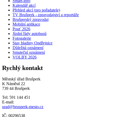
Smart-Info
Kalendář akcí
Přehled akcí (pro pořadatele)
TV Brušperk - zpravodajství a reportáže
Brušperský zpravodaj
Mobilní aplikace
Pouť 2026
Jízdní řády autobusů
Fotogalerie
Stav hladiny Ondřejnice
Důležitá oznámení
Smuteční oznámení
VOLBY 2026
Rychlý kontakt
Městský úřad Brušperk
K Náměstí 22
739 44 Brušperk
Tel: 591 144 451
E-mail:
urad@brusperk-mesto.cz
IČ: 00296538