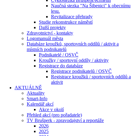
Cyklostezka Brušperk-Krmelín
Naučná stezka "Na Šibenici" k obecnímu
lesu.
Revitalizace přehrady
Studie rekonstrukce náměstí
Další projekty
Zdravotnictví - kontakty
Logomanuál města
Databáze kroužků, sportovních oddílů / aktivit a
místních podnikatelů
Podnikatelé / OSVČ
Kroužky / sportovní oddíly / aktivity
Registrace do databáze
Registrace podnikatelů / OSVČ
Registrace kroužků / sportovních oddílů a
aktivit
AKTUÁLNĚ
Aktuality
Smart-Info
Kalendář akcí
Akce v okolí
Přehled akcí (pro pořadatele)
TV Brušperk - zpravodajství a reportáže
2026
2025