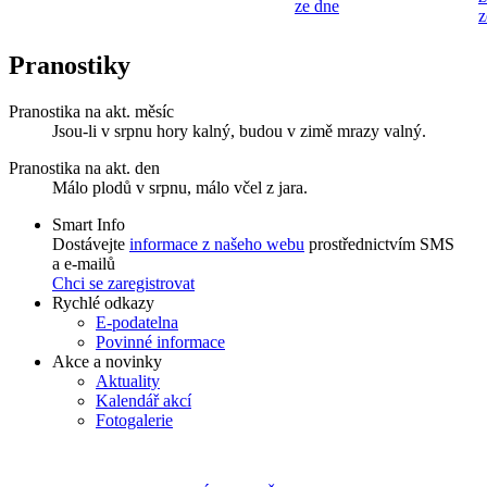
ze dne
z
Pranostiky
Pranostika na akt. měsíc
Jsou-li v srpnu hory kalný, budou v zimě mrazy valný.
Pranostika na akt. den
Málo plodů v srpnu, málo včel z jara.
Smart Info
Dostávejte
informace z našeho webu
prostřednictvím SMS
a e-mailů
Chci se zaregistrovat
Rychlé odkazy
E-podatelna
Povinné informace
Akce a novinky
Aktuality
Kalendář akcí
Fotogalerie