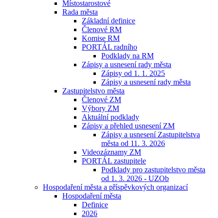
Místostarostové
Rada města
Základní definice
Členové RM
Komise RM
PORTÁL radního
Podklady na RM
Zápisy a usnesení rady města
Zápisy od 1. 1. 2025
Zápisy a usnesení rady města
Zastupitelstvo města
Členové ZM
Výbory ZM
Aktuální podklady
Zápisy a přehled usnesení ZM
Zápisy a usnesení Zastupitelstva
města od 11. 3. 2026
Videozáznamy ZM
PORTÁL zastupitele
Podklady pro zastupitelstvo města
od 1. 3. 2026 - UZOb
Hospodaření města a příspěvkových organizací
Hospodaření města
Definice
2026