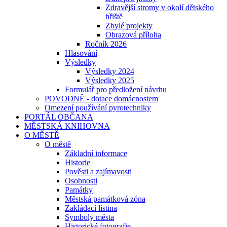
Zdravější stromy v okolí dětského
hřiště
Zbylé projekty
Obrazová příloha
Ročník 2026
Hlasování
Výsledky
Výsledky 2024
Výsledky 2025
Formulář pro předložení návrhu
POVODNĚ - dotace domácnostem
Omezení používání pyrotechniky
PORTÁL OBČANA
MĚSTSKÁ KNIHOVNA
O MĚSTĚ
O městě
Základní informace
Historie
Pověsti a zajímavosti
Osobnosti
Památky
Městská památková zóna
Zakládací listina
Symboly města
Historické fotografie