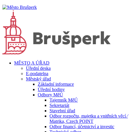
MĚSTO A ÚŘAD
Úřední deska
E-podatelna
Městský úřad
Základní informace
Úřední hodiny
Odbory MěÚ
Tajemník MěÚ
Sekretariát
Stavební úřad
Odbor rozpočtu, majetku a vnitřních věcí ⁄
Matrika, Czech POINT
Odbor financí, účetnictví a investic
Technický odbor