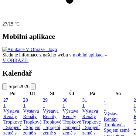
27/15 °C
Mobilní aplikace
Sledujte informace z našeho webu v
mobilní aplikaci –
V OBRAZE.
Kalendář
Srpen
2026
Po
Út
St
Čt
Pá
So
27
28
29
30
31
2
1
1
1
1
1
1
1
1
Výstava
Výstava
Výstava
Výstava
Výstava
V
Výstava
Renáty
Renáty
Renáty
Renáty
Renáty
R
Renáty
Tropkové
Tropkové
Tropkové
Tropkové
Tropkové
T
Tropkové -
- Spojení
- Spojení
- Spojení
- Spojení
- Spojení
-
Spojení země
země s
země s
země s
země s
země s
z
s vesmírem