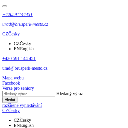
+420591144451
urad@brusperk-mesto.cz
CZ
Česky
CZ
Česky
EN
English
+420 591 144 451
urad@brusperk-mesto.cz
Mapa webu
Facebook
Verze pro seniory
Hledaný výraz
Hledat
rozšířené vyhledávání
CZ
Česky
CZ
Česky
EN
English