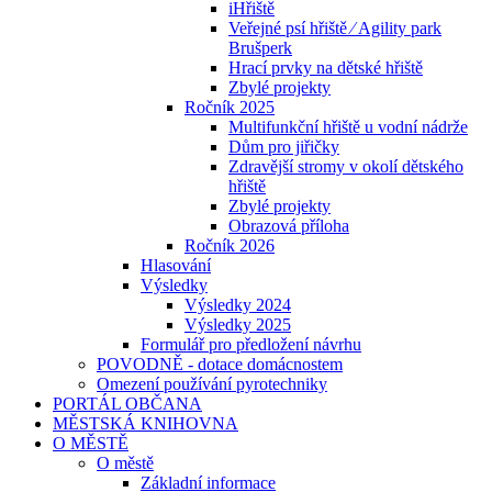
iHřiště
Veřejné psí hřiště ⁄ Agility park
Brušperk
Hrací prvky na dětské hřiště
Zbylé projekty
Ročník 2025
Multifunkční hřiště u vodní nádrže
Dům pro jiřičky
Zdravější stromy v okolí dětského
hřiště
Zbylé projekty
Obrazová příloha
Ročník 2026
Hlasování
Výsledky
Výsledky 2024
Výsledky 2025
Formulář pro předložení návrhu
POVODNĚ - dotace domácnostem
Omezení používání pyrotechniky
PORTÁL OBČANA
MĚSTSKÁ KNIHOVNA
O MĚSTĚ
O městě
Základní informace