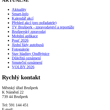
AKTUÁLNĚ
Aktuality
Smart-Info
Kalendář akcí
Přehled akcí (pro pořadatele)
TV Brušperk - zpravodajství a reportáže
Brušperský zpravodaj
Mobilní aplikace
Pouť 2026
Jízdní řády autobusů
Fotogalerie
Stav hladiny Ondřejnice
Důležitá oznámení
Smuteční oznámení
VOLBY 2026
Rychlý kontakt
Městský úřad Brušperk
K Náměstí 22
739 44 Brušperk
Tel: 591 144 451
E-mail: