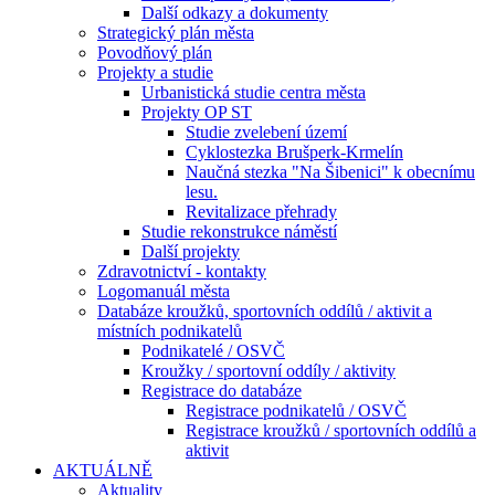
Další odkazy a dokumenty
Strategický plán města
Povodňový plán
Projekty a studie
Urbanistická studie centra města
Projekty OP ST
Studie zvelebení území
Cyklostezka Brušperk-Krmelín
Naučná stezka "Na Šibenici" k obecnímu
lesu.
Revitalizace přehrady
Studie rekonstrukce náměstí
Další projekty
Zdravotnictví - kontakty
Logomanuál města
Databáze kroužků, sportovních oddílů / aktivit a
místních podnikatelů
Podnikatelé / OSVČ
Kroužky / sportovní oddíly / aktivity
Registrace do databáze
Registrace podnikatelů / OSVČ
Registrace kroužků / sportovních oddílů a
aktivit
AKTUÁLNĚ
Aktuality