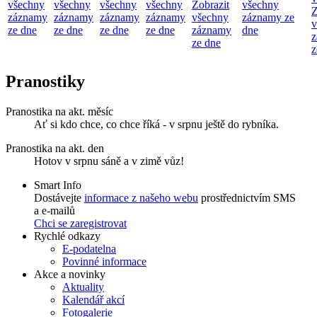
všechny
všechny
všechny
všechny
Zobrazit
všechny
Z
záznamy
záznamy
záznamy
záznamy
všechny
záznamy ze
v
ze dne
ze dne
ze dne
ze dne
záznamy
dne
z
ze dne
z
Pranostiky
Pranostika na akt. měsíc
Ať si kdo chce, co chce říká - v srpnu ještě do rybníka.
Pranostika na akt. den
Hotov v srpnu sáně a v zimě vůz!
Smart Info
Dostávejte
informace z našeho webu
prostřednictvím SMS
a e-mailů
Chci se zaregistrovat
Rychlé odkazy
E-podatelna
Povinné informace
Akce a novinky
Aktuality
Kalendář akcí
Fotogalerie