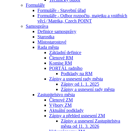
Formuláře
Formuláře - Stavební úřad
Formuláře - Odbor rozpočtu, majetku a vnitřních
věcí ⁄ Matrika, Czech POINT
Samospráva
Definice samosprávy
Starostka
Místostarostové
Rada města
Základní definice
Členové RM
Komise RM
PORTÁL radního
Podklady na RM
Zápisy a usnesení rady města
Zápisy od 1. 1. 2025
Zápisy a usnesení rady města
Zastupitelstvo města
Členové ZM
Výbory ZM
Aktuální podklady
Zápisy a přehled usnesení ZM
Zápisy a usnesení Zastupitelstva
města od 11. 3. 2026