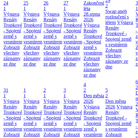
29
24
25
26
27
Zakončení
3
2
1
1
1
1
léta
1
Swap aneb
Výstava
Výstava
Výstava
Výstava
28.srpna
V
rozloučení s
Renáty
Renáty
Renáty
Renáty
2026
R
létem
Výstava
Tropkové
Tropkové
Tropkové
Tropkové
Výstava
T
Renáty
- Spojení
- Spojení
- Spojení
- Spojení
Renáty
-
Tropkové -
země s
země s
země s
země s
Tropkové
z
Spojení země
vesmírem
vesmírem
vesmírem
vesmírem
- Spojení
v
s vesmírem
Zobrazit
Zobrazit
Zobrazit
Zobrazit
země s
Z
Zobrazit
všechny
všechny
všechny
všechny
vesmírem
v
všechny
záznamy
záznamy
záznamy
záznamy
Zobrazit
z
záznamy ze
ze dne
ze dne
ze dne
ze dne
všechny
z
dne
záznamy
ze dne
6
4
2
31
1
2
3
2
5
1
1
1
1
Den města
2
m
Výstava
Výstava
Výstava
Výstava
2026
Den města
2
Renáty
Renáty
Renáty
Renáty
Výstava
2026
Výstava
V
Tropkové
Tropkové
Tropkové
Tropkové
Renáty
Renáty
R
- Spojení
- Spojení
- Spojení
- Spojení
Tropkové
Tropkové -
T
země s
země s
země s
země s
- Spojení
Spojení země
-
vesmírem
vesmírem
vesmírem
vesmírem
země s
s vesmírem
z
Zobrazit
Zobrazit
Zobrazit
Zobrazit
vesmírem
Zobrazit
v