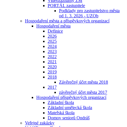
Videozáznamy ZM
PORTÁL zastupitele
Podklady pro zastupitelstvo města
od 1. 3. 2026 - UZOb
Hospodaření města a příspěvkových organizací
Hospodaření města
Definice
2026
2025
2024
2023
2022
2021
2020
2019
2018
Závěrečný účet města 2018
2017
závěrečný účet města 2017
Hospodaření příspěvkových organizací
Základní škola
Základní umělecká škola
Mateřská škola
Domov seniorů Ondráš
Veřejné zakázky