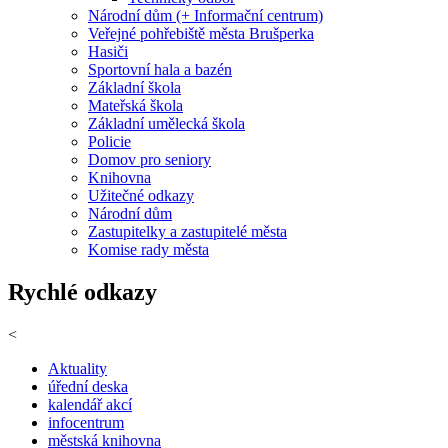
Národní dům (+ Informační centrum)
Veřejné pohřebiště města Brušperka
Hasiči
Sportovní hala a bazén
Základní škola
Mateřská škola
Základní umělecká škola
Policie
Domov pro seniory
Knihovna
Užitečné odkazy
Národní dům
Zastupitelky a zastupitelé města
Komise rady města
Rychlé odkazy
<
Aktuality
úřední deska
kalendář akcí
infocentrum
městská knihovna