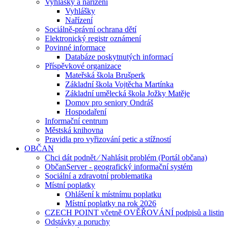
Vyhlášky a nařízení
Vyhlášky
Nařízení
Sociálně-právní ochrana dětí
Elektronický registr oznámení
Povinné informace
Databáze poskytnutých informací
Příspěvkové organizace
Mateřská škola Brušperk
Základní škola Vojtěcha Martínka
Základní umělecká škola Jožky Matěje
Domov pro seniory Ondráš
Hospodaření
Informační centrum
Městská knihovna
Pravidla pro vyřizování petic a stížností
OBČAN
Chci dát podnět ⁄ Nahlásit problém (Portál občana)
ObčanServer - geografický informační systém
Sociální a zdravotní problematika
Místní poplatky
Ohlášení k místnímu poplatku
Místní poplatky na rok 2026
CZECH POINT včetně OVĚŘOVÁNÍ podpisů a listin
Odstávky a poruchy