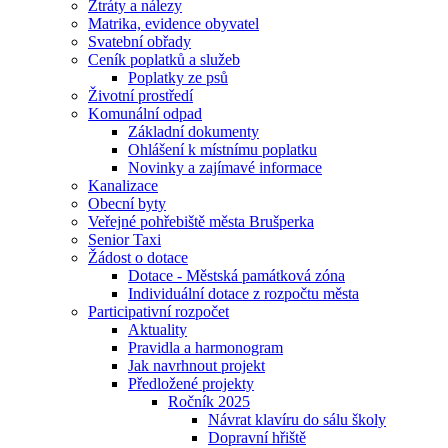
Ztráty a nálezy
Matrika, evidence obyvatel
Svatební obřady
Ceník poplatků a služeb
Poplatky ze psů
Životní prostředí
Komunální odpad
Základní dokumenty
Ohlášení k místnímu poplatku
Novinky a zajímavé informace
Kanalizace
Obecní byty
Veřejné pohřebiště města Brušperka
Senior Taxi
Žádost o dotace
Dotace - Městská památková zóna
Individuální dotace z rozpočtu města
Participativní rozpočet
Aktuality
Pravidla a harmonogram
Jak navrhnout projekt
Předložené projekty
Ročník 2025
Návrat klavíru do sálu školy
Dopravní hřiště