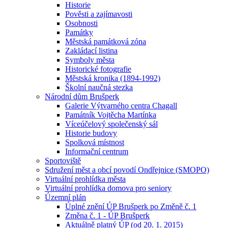
Historie
Pověsti a zajímavosti
Osobnosti
Památky
Městská památková zóna
Zakládací listina
Symboly města
Historické fotografie
Městská kronika (1894-1992)
Školní naučná stezka
Národní dům Brušperk
Galerie Výtvarného centra Chagall
Památník Vojtěcha Martínka
Víceúčelový společenský sál
Historie budovy
Spolková místnost
Informační centrum
Sportoviště
Sdružení měst a obcí povodí Ondřejnice (SMOPO)
Virtuální prohlídka města
Virtuální prohlídka domova pro seniory
Územní plán
Úplné znění ÚP Brušperk po Změně č. 1
Změna č. 1 - ÚP Brušperk
Aktuálně platný ÚP (od 20. 1. 2015)