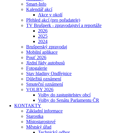
Smart-Info
Kalendář akcí
Akce v okolí
Přehled akcí (pro pořadatele)
TV Brušperk - zpravodajství a reportáže
2026
2025
2024
Brušperský zpravodaj
Mobilní aplikace
Pouť 2026
Jízdní řády autobusů
Fotogalerie
Stav hladiny Ondřejnice
Důležitá oznámení
Smuteční oznámení
VOLBY 2026
Volby do zastupitelstev obcí
Volby do Senátu Parlamentu ČR
KONTAKTY
Základní informace
Starostka
Místostarostové
Městský úřad
Technický odbor