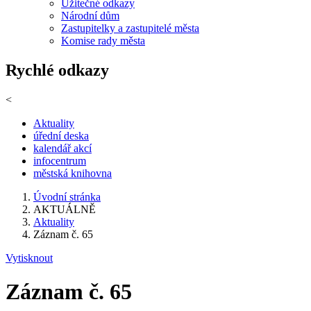
Užitečné odkazy
Národní dům
Zastupitelky a zastupitelé města
Komise rady města
Rychlé odkazy
<
Aktuality
úřední deska
kalendář akcí
infocentrum
městská knihovna
Úvodní stránka
AKTUÁLNĚ
Aktuality
Záznam č. 65
Vytisknout
Záznam č. 65