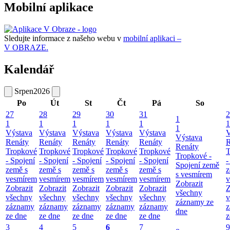
Mobilní aplikace
Sledujte informace z našeho webu v
mobilní aplikaci –
V OBRAZE.
Kalendář
Srpen
2026
Po
Út
St
Čt
Pá
So
27
28
29
30
31
2
1
1
1
1
1
1
1
1
Výstava
Výstava
Výstava
Výstava
Výstava
V
Výstava
Renáty
Renáty
Renáty
Renáty
Renáty
R
Renáty
Tropkové
Tropkové
Tropkové
Tropkové
Tropkové
T
Tropkové -
- Spojení
- Spojení
- Spojení
- Spojení
- Spojení
-
Spojení země
země s
země s
země s
země s
země s
z
s vesmírem
vesmírem
vesmírem
vesmírem
vesmírem
vesmírem
v
Zobrazit
Zobrazit
Zobrazit
Zobrazit
Zobrazit
Zobrazit
Z
všechny
všechny
všechny
všechny
všechny
všechny
v
záznamy ze
záznamy
záznamy
záznamy
záznamy
záznamy
z
dne
ze dne
ze dne
ze dne
ze dne
ze dne
z
3
4
5
6
7
9