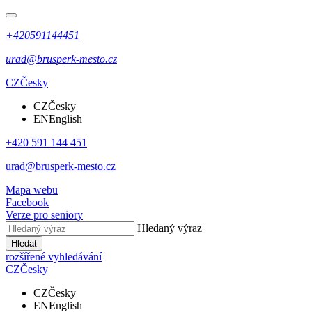
+420591144451
urad@brusperk-mesto.cz
CZ
Česky
CZ
Česky
EN
English
+420 591 144 451
urad@brusperk-mesto.cz
Mapa webu
Facebook
Verze pro seniory
Hledaný výraz
Hledat
rozšířené vyhledávání
CZ
Česky
CZ
Česky
EN
English