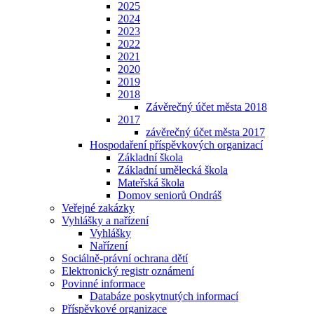
2025
2024
2023
2022
2021
2020
2019
2018
Závěrečný účet města 2018
2017
závěrečný účet města 2017
Hospodaření příspěvkových organizací
Základní škola
Základní umělecká škola
Mateřská škola
Domov seniorů Ondráš
Veřejné zakázky
Vyhlášky a nařízení
Vyhlášky
Nařízení
Sociálně-právní ochrana dětí
Elektronický registr oznámení
Povinné informace
Databáze poskytnutých informací
Příspěvkové organizace