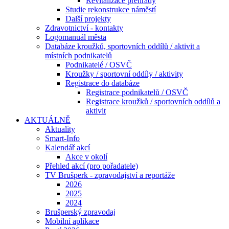
Revitalizace přehrady
Studie rekonstrukce náměstí
Další projekty
Zdravotnictví - kontakty
Logomanuál města
Databáze kroužků, sportovních oddílů / aktivit a
místních podnikatelů
Podnikatelé / OSVČ
Kroužky / sportovní oddíly / aktivity
Registrace do databáze
Registrace podnikatelů / OSVČ
Registrace kroužků / sportovních oddílů a
aktivit
AKTUÁLNĚ
Aktuality
Smart-Info
Kalendář akcí
Akce v okolí
Přehled akcí (pro pořadatele)
TV Brušperk - zpravodajství a reportáže
2026
2025
2024
Brušperský zpravodaj
Mobilní aplikace