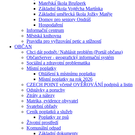
Mateřská škola Brušperk
Základní škola Vojtěcha Martínka
Základní umělecká škola Jožky Matěje
Domov pro seniory Ondráš
Hospodaření
Informační centrum
Městská knihovna
Pravidla pro vyřizování petic a stížností
OBČAN
Chci dát podnět ⁄ Nahlásit problém (Portál občana)
ObčanServer - geografický informační systém
Sociální a zdravotní problematika
Místní poplatky
Ohlášení k místnímu poplatku
Místní poplatky na rok 2026
CZECH POINT včetně OVĚŘOVÁNÍ podpisů a listin
Odstávky a poruchy
Ztráty a nálezy
Matrika, evidence obyvatel
Svatební obřady
Ceník poplatků a služeb
Poplatky ze psů
Životní prostředí
Komunální odpad
Základní dokumenty