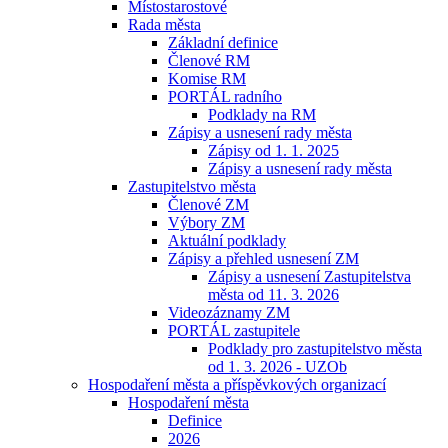
Místostarostové
Rada města
Základní definice
Členové RM
Komise RM
PORTÁL radního
Podklady na RM
Zápisy a usnesení rady města
Zápisy od 1. 1. 2025
Zápisy a usnesení rady města
Zastupitelstvo města
Členové ZM
Výbory ZM
Aktuální podklady
Zápisy a přehled usnesení ZM
Zápisy a usnesení Zastupitelstva
města od 11. 3. 2026
Videozáznamy ZM
PORTÁL zastupitele
Podklady pro zastupitelstvo města
od 1. 3. 2026 - UZOb
Hospodaření města a příspěvkových organizací
Hospodaření města
Definice
2026