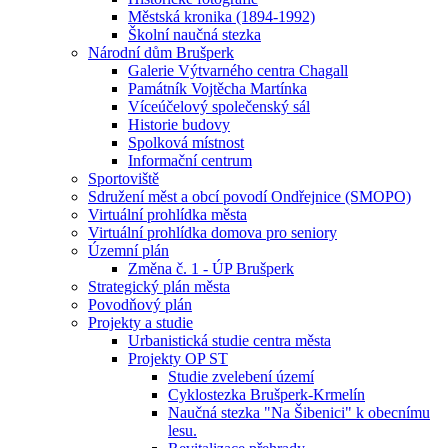
Městská kronika (1894-1992)
Školní naučná stezka
Národní dům Brušperk
Galerie Výtvarného centra Chagall
Památník Vojtěcha Martínka
Víceúčelový společenský sál
Historie budovy
Spolková místnost
Informační centrum
Sportoviště
Sdružení měst a obcí povodí Ondřejnice (SMOPO)
Virtuální prohlídka města
Virtuální prohlídka domova pro seniory
Územní plán
Změna č. 1 - ÚP Brušperk
Strategický plán města
Povodňový plán
Projekty a studie
Urbanistická studie centra města
Projekty OP ST
Studie zvelebení území
Cyklostezka Brušperk-Krmelín
Naučná stezka "Na Šibenici" k obecnímu
lesu.