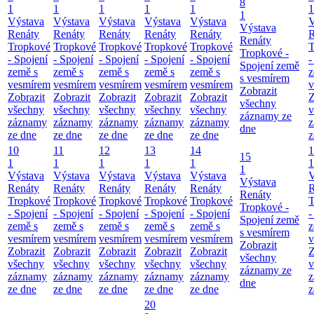
8
1
1
1
1
1
1
1
Výstava
Výstava
Výstava
Výstava
Výstava
V
Výstava
Renáty
Renáty
Renáty
Renáty
Renáty
R
Renáty
Tropkové
Tropkové
Tropkové
Tropkové
Tropkové
T
Tropkové -
- Spojení
- Spojení
- Spojení
- Spojení
- Spojení
-
Spojení země
země s
země s
země s
země s
země s
z
s vesmírem
vesmírem
vesmírem
vesmírem
vesmírem
vesmírem
v
Zobrazit
Zobrazit
Zobrazit
Zobrazit
Zobrazit
Zobrazit
Z
všechny
všechny
všechny
všechny
všechny
všechny
v
záznamy ze
záznamy
záznamy
záznamy
záznamy
záznamy
z
dne
ze dne
ze dne
ze dne
ze dne
ze dne
z
10
11
12
13
14
1
15
1
1
1
1
1
1
1
Výstava
Výstava
Výstava
Výstava
Výstava
V
Výstava
Renáty
Renáty
Renáty
Renáty
Renáty
R
Renáty
Tropkové
Tropkové
Tropkové
Tropkové
Tropkové
T
Tropkové -
- Spojení
- Spojení
- Spojení
- Spojení
- Spojení
-
Spojení země
země s
země s
země s
země s
země s
z
s vesmírem
vesmírem
vesmírem
vesmírem
vesmírem
vesmírem
v
Zobrazit
Zobrazit
Zobrazit
Zobrazit
Zobrazit
Zobrazit
Z
všechny
všechny
všechny
všechny
všechny
všechny
v
záznamy ze
záznamy
záznamy
záznamy
záznamy
záznamy
z
dne
ze dne
ze dne
ze dne
ze dne
ze dne
z
20