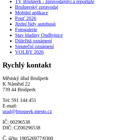
TV Brušperk - zpravodajství a reportáže
Brušperský zpravodaj
Mobilní aplikace
Pouť 2026
Jízdní řády autobusů
Fotogalerie
Stav hladiny Ondřejnice
Důležitá oznámení
Smuteční oznámení
VOLBY 2026
Rychlý kontakt
Městský úřad Brušperk
K Náměstí 22
739 44 Brušperk
Tel: 591 144 451
E-mail:
urad@brusperk-mesto.cz
IČ: 00296538
DIČ: CZ00296538
Č. účtu: 190526977/0300