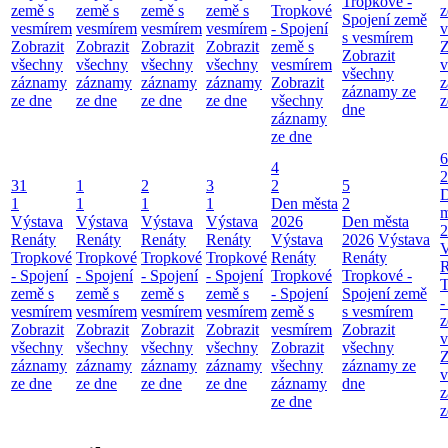
Tropkové -
země s
země s
země s
země s
Tropkové
z
Spojení země
vesmírem
vesmírem
vesmírem
vesmírem
- Spojení
v
s vesmírem
Zobrazit
Zobrazit
Zobrazit
Zobrazit
země s
Z
Zobrazit
všechny
všechny
všechny
všechny
vesmírem
v
všechny
záznamy
záznamy
záznamy
záznamy
Zobrazit
z
záznamy ze
ze dne
ze dne
ze dne
ze dne
všechny
z
dne
záznamy
ze dne
6
4
2
31
1
2
3
2
5
1
1
1
1
Den města
2
m
Výstava
Výstava
Výstava
Výstava
2026
Den města
2
Renáty
Renáty
Renáty
Renáty
Výstava
2026
Výstava
V
Tropkové
Tropkové
Tropkové
Tropkové
Renáty
Renáty
R
- Spojení
- Spojení
- Spojení
- Spojení
Tropkové
Tropkové -
T
země s
země s
země s
země s
- Spojení
Spojení země
-
vesmírem
vesmírem
vesmírem
vesmírem
země s
s vesmírem
z
Zobrazit
Zobrazit
Zobrazit
Zobrazit
vesmírem
Zobrazit
v
všechny
všechny
všechny
všechny
Zobrazit
všechny
Z
záznamy
záznamy
záznamy
záznamy
všechny
záznamy ze
v
ze dne
ze dne
ze dne
ze dne
záznamy
dne
z
ze dne
z