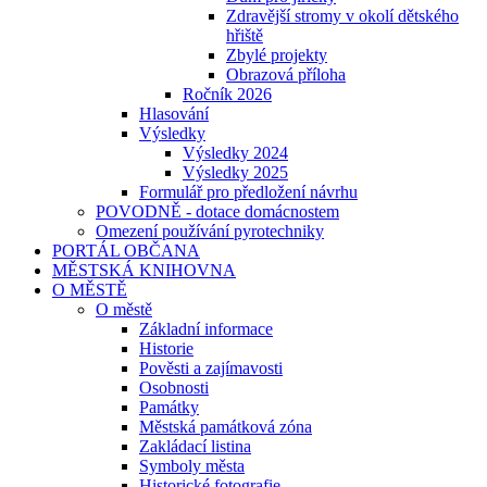
Zdravější stromy v okolí dětského
hřiště
Zbylé projekty
Obrazová příloha
Ročník 2026
Hlasování
Výsledky
Výsledky 2024
Výsledky 2025
Formulář pro předložení návrhu
POVODNĚ - dotace domácnostem
Omezení používání pyrotechniky
PORTÁL OBČANA
MĚSTSKÁ KNIHOVNA
O MĚSTĚ
O městě
Základní informace
Historie
Pověsti a zajímavosti
Osobnosti
Památky
Městská památková zóna
Zakládací listina
Symboly města
Historické fotografie