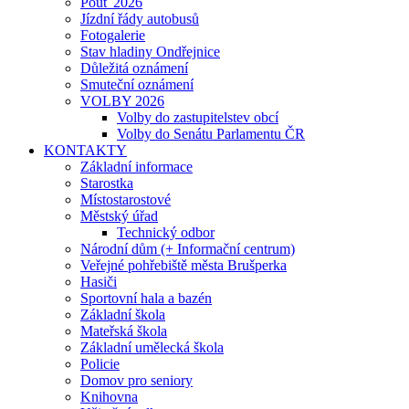
Pouť 2026
Jízdní řády autobusů
Fotogalerie
Stav hladiny Ondřejnice
Důležitá oznámení
Smuteční oznámení
VOLBY 2026
Volby do zastupitelstev obcí
Volby do Senátu Parlamentu ČR
KONTAKTY
Základní informace
Starostka
Místostarostové
Městský úřad
Technický odbor
Národní dům (+ Informační centrum)
Veřejné pohřebiště města Brušperka
Hasiči
Sportovní hala a bazén
Základní škola
Mateřská škola
Základní umělecká škola
Policie
Domov pro seniory
Knihovna