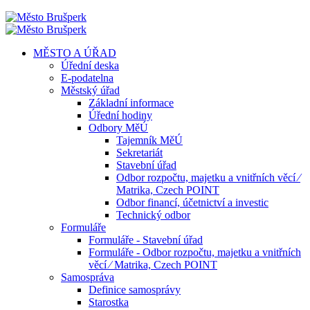
MĚSTO A ÚŘAD
Úřední deska
E-podatelna
Městský úřad
Základní informace
Úřední hodiny
Odbory MěÚ
Tajemník MěÚ
Sekretariát
Stavební úřad
Odbor rozpočtu, majetku a vnitřních věcí ⁄
Matrika, Czech POINT
Odbor financí, účetnictví a investic
Technický odbor
Formuláře
Formuláře - Stavební úřad
Formuláře - Odbor rozpočtu, majetku a vnitřních
věcí ⁄ Matrika, Czech POINT
Samospráva
Definice samosprávy
Starostka