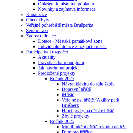
Ohlášení k místnímu poplatku
Novinky a zajímavé informace
Kanalizace
Obecní byty
Veřejné pohřebiště města Brušperka
Senior Taxi
Žádost o dotace
Dotace - Městská památková zóna
Individuální dotace z rozpočtu města
Participativní rozpočet
Aktuality
Pravidla a harmonogram
Jak navrhnout projekt
Předložené projekty
Ročník 2025
Návrat klavíru do sálu školy
Dopravní hřiště
iHřiště
Veřejné psí hřiště ⁄ Agility park
Brušperk
Hrací prvky na dětské hřiště
Zbylé projekty
Ročník 2025
Multifunkční hřiště u vodní nádrže
Dům pro jiřičky