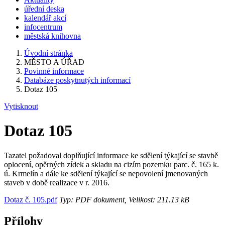
úřední deska
kalendář akcí
infocentrum
městská knihovna
Úvodní stránka
MĚSTO A ÚŘAD
Povinné informace
Databáze poskytnutých informací
Dotaz 105
Vytisknout
Dotaz 105
Tazatel požadoval doplňující informace ke sdělení týkající se stavbě
oplocení, opěrných zídek a skladu na cizím pozemku parc. č. 165 k.
ú. Krmelín a dále ke sdělení týkající se nepovolení jmenovaných
staveb v době realizace v r. 2016.
Dotaz č. 105.pdf
Typ: PDF dokument, Velikost: 211.13 kB
Přílohy