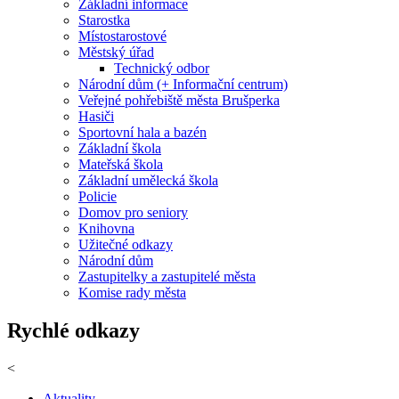
Základní informace
Starostka
Místostarostové
Městský úřad
Technický odbor
Národní dům (+ Informační centrum)
Veřejné pohřebiště města Brušperka
Hasiči
Sportovní hala a bazén
Základní škola
Mateřská škola
Základní umělecká škola
Policie
Domov pro seniory
Knihovna
Užitečné odkazy
Národní dům
Zastupitelky a zastupitelé města
Komise rady města
Rychlé odkazy
<
Aktuality