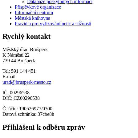
Databáze poskytnutých informací
Příspěvkové organizace
Informační centrum
Městská knihovna
Pravidla pro vyřizování petic a stížností
Rychlý kontakt
Městský úřad Brušperk
K Náměstí 22
739 44 Brušperk
Tel: 591 144 451
E-mail:
urad@brusperk-mesto.cz
IČ: 00296538
DIČ: CZ00296538
Č. účtu: 190526977/0300
Datová schránka: 37cbe8h
Přihlášení k odběru zpráv