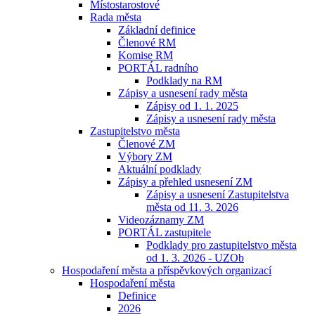
Místostarostové
Rada města
Základní definice
Členové RM
Komise RM
PORTÁL radního
Podklady na RM
Zápisy a usnesení rady města
Zápisy od 1. 1. 2025
Zápisy a usnesení rady města
Zastupitelstvo města
Členové ZM
Výbory ZM
Aktuální podklady
Zápisy a přehled usnesení ZM
Zápisy a usnesení Zastupitelstva
města od 11. 3. 2026
Videozáznamy ZM
PORTÁL zastupitele
Podklady pro zastupitelstvo města
od 1. 3. 2026 - UZOb
Hospodaření města a příspěvkových organizací
Hospodaření města
Definice
2026