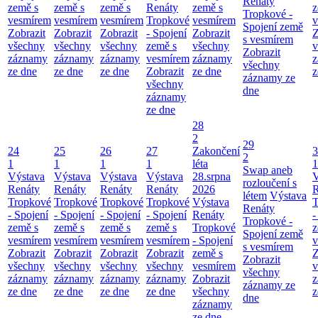
Renáty
země s
země s
země s
Renáty
země s
z
Tropkové -
vesmírem
vesmírem
vesmírem
Tropkové
vesmírem
v
Spojení země
Zobrazit
Zobrazit
Zobrazit
- Spojení
Zobrazit
Z
s vesmírem
všechny
všechny
všechny
země s
všechny
v
Zobrazit
záznamy
záznamy
záznamy
vesmírem
záznamy
z
všechny
ze dne
ze dne
ze dne
Zobrazit
ze dne
z
záznamy ze
všechny
dne
záznamy
ze dne
28
2
29
24
25
26
27
Zakončení
3
2
1
1
1
1
léta
1
Swap aneb
Výstava
Výstava
Výstava
Výstava
28.srpna
V
rozloučení s
Renáty
Renáty
Renáty
Renáty
2026
R
létem
Výstava
Tropkové
Tropkové
Tropkové
Tropkové
Výstava
T
Renáty
- Spojení
- Spojení
- Spojení
- Spojení
Renáty
-
Tropkové -
země s
země s
země s
země s
Tropkové
z
Spojení země
vesmírem
vesmírem
vesmírem
vesmírem
- Spojení
v
s vesmírem
Zobrazit
Zobrazit
Zobrazit
Zobrazit
země s
Z
Zobrazit
všechny
všechny
všechny
všechny
vesmírem
v
všechny
záznamy
záznamy
záznamy
záznamy
Zobrazit
z
záznamy ze
ze dne
ze dne
ze dne
ze dne
všechny
z
dne
záznamy
ze dne