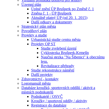
Virtuální prohlídka domova pro seniory
Územní plán
Úplné znění ÚP Brušperk po Změně č. 1
Změna č. 1 - ÚP Brušperk
Aktuálně platný ÚP (od 20. 1. 2015)
Další odkazy a dokumenty
Strategický plán města
Povodňový plán
Projekty a studie
Urbanistická studie centra města
Projekty OP ST
Studie zvelebení území
Cyklostezka Brušperk-Krmelín
Naučná stezka "Na Šibenici" k obecnímu
lesu.
Revitalizace přehrady
Studie rekonstrukce náměstí
Další projekty
Zdravotnictví - kontakty
Logomanuál města
Databáze kroužků, sportovních oddílů / aktivit a
místních podnikatelů
Podnikatelé / OSVČ
Kroužky / sportovní oddíly / aktivity
Registrace do databáze