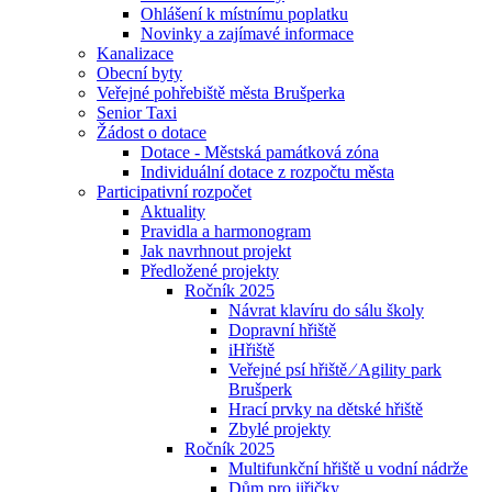
Ohlášení k místnímu poplatku
Novinky a zajímavé informace
Kanalizace
Obecní byty
Veřejné pohřebiště města Brušperka
Senior Taxi
Žádost o dotace
Dotace - Městská památková zóna
Individuální dotace z rozpočtu města
Participativní rozpočet
Aktuality
Pravidla a harmonogram
Jak navrhnout projekt
Předložené projekty
Ročník 2025
Návrat klavíru do sálu školy
Dopravní hřiště
iHřiště
Veřejné psí hřiště ⁄ Agility park
Brušperk
Hrací prvky na dětské hřiště
Zbylé projekty
Ročník 2025
Multifunkční hřiště u vodní nádrže
Dům pro jiřičky