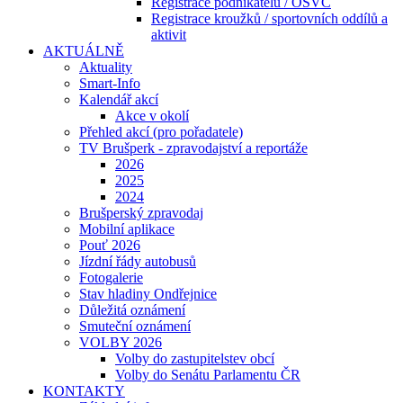
Registrace podnikatelů / OSVČ
Registrace kroužků / sportovních oddílů a
aktivit
AKTUÁLNĚ
Aktuality
Smart-Info
Kalendář akcí
Akce v okolí
Přehled akcí (pro pořadatele)
TV Brušperk - zpravodajství a reportáže
2026
2025
2024
Brušperský zpravodaj
Mobilní aplikace
Pouť 2026
Jízdní řády autobusů
Fotogalerie
Stav hladiny Ondřejnice
Důležitá oznámení
Smuteční oznámení
VOLBY 2026
Volby do zastupitelstev obcí
Volby do Senátu Parlamentu ČR
KONTAKTY