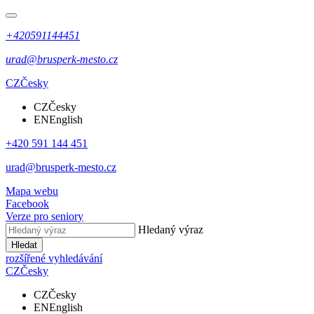
+420591144451
urad@brusperk-mesto.cz
CZ
Česky
CZ
Česky
EN
English
+420 591 144 451
urad@brusperk-mesto.cz
Mapa webu
Facebook
Verze pro seniory
Hledaný výraz
Hledat
rozšířené vyhledávání
CZ
Česky
CZ
Česky
EN
English