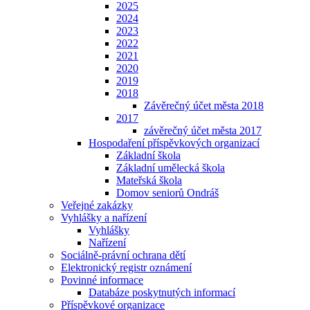
2025
2024
2023
2022
2021
2020
2019
2018
Závěrečný účet města 2018
2017
závěrečný účet města 2017
Hospodaření příspěvkových organizací
Základní škola
Základní umělecká škola
Mateřská škola
Domov seniorů Ondráš
Veřejné zakázky
Vyhlášky a nařízení
Vyhlášky
Nařízení
Sociálně-právní ochrana dětí
Elektronický registr oznámení
Povinné informace
Databáze poskytnutých informací
Příspěvkové organizace