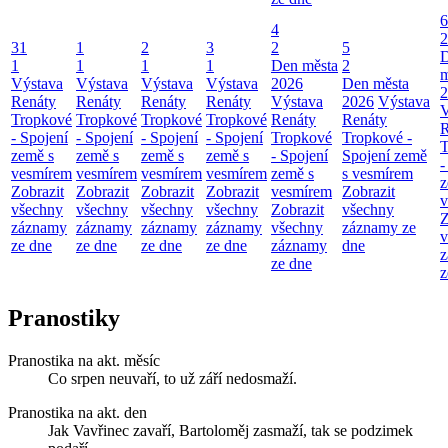
6
4
2
31
1
2
3
2
5
1
1
1
1
Den města
2
m
Výstava
Výstava
Výstava
Výstava
2026
Den města
2
Renáty
Renáty
Renáty
Renáty
Výstava
2026
Výstava
V
Tropkové
Tropkové
Tropkové
Tropkové
Renáty
Renáty
R
- Spojení
- Spojení
- Spojení
- Spojení
Tropkové
Tropkové -
T
země s
země s
země s
země s
- Spojení
Spojení země
-
vesmírem
vesmírem
vesmírem
vesmírem
země s
s vesmírem
z
Zobrazit
Zobrazit
Zobrazit
Zobrazit
vesmírem
Zobrazit
v
všechny
všechny
všechny
všechny
Zobrazit
všechny
Z
záznamy
záznamy
záznamy
záznamy
všechny
záznamy ze
v
ze dne
ze dne
ze dne
ze dne
záznamy
dne
z
ze dne
z
Pranostiky
Pranostika na akt. měsíc
Co srpen neuvaří, to už září nedosmaží.
Pranostika na akt. den
Jak Vavřinec zavaří, Bartoloměj zasmaží, tak se podzimek