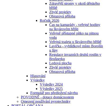
Zdravější stromy v okolí dětského
hřiště
Zbylé projekty
Obrazová příloha
Ročník 2026
Čas na kamarády - veřejné hodiny
na škvárovém hřišti
Veřejně přístupné pítko na pitnou
vodu
Veřejná toaleta u škvárového hřiště
Lavička - vyhlídkové místo Borošín
u lípy
Regulace invazních druhů rostlin v
Brušperku
Ledová plocha
Zbylé projekty
Obrazová příloha
Hlasování
Výsledky
Výsledky 2024
Výsledky 2025
Formulář pro předložení návrhu
POVODNĚ - dotace domácnostem
Omezení používání pyrotechniky
PORTÁL OBČANA