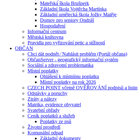
Mateřská škola Brušperk
Základní škola Vojtěcha Martínka
Základní umělecká škola Jožky Matěje
Domov pro seniory Ondráš
Hospodaření
Informační centrum
Městská knihovna
Pravidla pro vyřizování petic a stížností
OBČAN
Chci dát podnět ⁄ Nahlásit problém (Portál občana)
ObčanServer - geografický informační systém
Sociální a zdravotní problematika
Místní poplatky
Ohlášení k místnímu poplatku
Místní poplatky na rok 2026
CZECH POINT včetně OVĚŘOVÁNÍ podpisů a listin
Odstávky a poruchy
Ztráty a nálezy
Matrika, evidence obyvatel
Svatební obřady
Ceník poplatků a služeb
Poplatky ze psů
Životní prostředí
Komunální odpad
Základní dokumenty