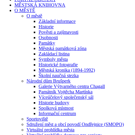
MĚSTSKÁ KNIHOVNA
O MĚSTĚ
O městě
Základní informace
Historie
Pověsti a zajímavosti
Osobnosti
Památky
Městská památková zóna
Zakládací listina
Symboly města
Historické fotografie
Městská kronika (1894-1992)
Školní naučná stezka
Národní dům Brušperk
Galerie Výtvarného centra Chagall
Památník Vojtěcha Martínka
Víceúčelový společenský sál
Historie budovy
Spolková místnost
Informační centrum
Sportoviště
Sdružení měst a obcí povodí Ondřejnice (SMOPO)
Virtuální prohlídka města