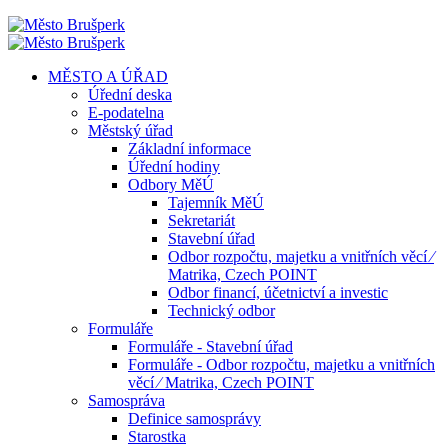
MĚSTO A ÚŘAD
Úřední deska
E-podatelna
Městský úřad
Základní informace
Úřední hodiny
Odbory MěÚ
Tajemník MěÚ
Sekretariát
Stavební úřad
Odbor rozpočtu, majetku a vnitřních věcí ⁄
Matrika, Czech POINT
Odbor financí, účetnictví a investic
Technický odbor
Formuláře
Formuláře - Stavební úřad
Formuláře - Odbor rozpočtu, majetku a vnitřních
věcí ⁄ Matrika, Czech POINT
Samospráva
Definice samosprávy
Starostka