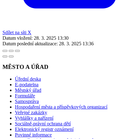
Sdílet na síti X
Datum vložení:
28. 3. 2025 13:30
Datum poslední aktualizace:
28. 3. 2025 13:36
MĚSTO A ÚŘAD
Úřední deska
E-podatelna
Městský úřad
Formuláře
Samospráva
Hospodaření města a příspěvkových organizací
Veřejné zakázky
Vyhlášky a nařízení
Sociálně-právní ochrana dětí
Elektronický registr oznámení
Povinné informace