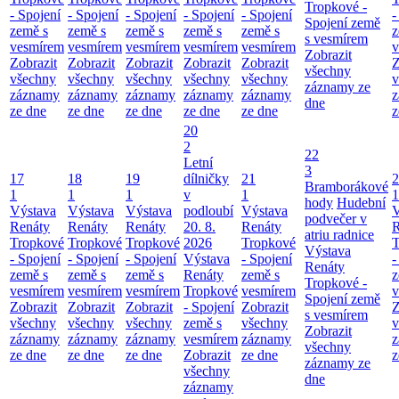
Tropkové -
- Spojení
- Spojení
- Spojení
- Spojení
- Spojení
-
Spojení země
země s
země s
země s
země s
země s
z
s vesmírem
vesmírem
vesmírem
vesmírem
vesmírem
vesmírem
v
Zobrazit
Zobrazit
Zobrazit
Zobrazit
Zobrazit
Zobrazit
Z
všechny
všechny
všechny
všechny
všechny
všechny
v
záznamy ze
záznamy
záznamy
záznamy
záznamy
záznamy
z
dne
ze dne
ze dne
ze dne
ze dne
ze dne
z
20
2
22
Letní
3
17
18
19
dílničky
21
2
Bramborákové
1
1
1
v
1
1
hody
Hudební
Výstava
Výstava
Výstava
podloubí
Výstava
V
podvečer v
Renáty
Renáty
Renáty
20. 8.
Renáty
R
atriu radnice
Tropkové
Tropkové
Tropkové
2026
Tropkové
T
Výstava
- Spojení
- Spojení
- Spojení
Výstava
- Spojení
-
Renáty
země s
země s
země s
Renáty
země s
z
Tropkové -
vesmírem
vesmírem
vesmírem
Tropkové
vesmírem
v
Spojení země
Zobrazit
Zobrazit
Zobrazit
- Spojení
Zobrazit
Z
s vesmírem
všechny
všechny
všechny
země s
všechny
v
Zobrazit
záznamy
záznamy
záznamy
vesmírem
záznamy
z
všechny
ze dne
ze dne
ze dne
Zobrazit
ze dne
z
záznamy ze
všechny
dne
záznamy