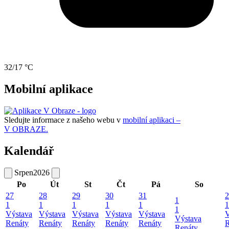
32/17 °C
Mobilní aplikace
Sledujte informace z našeho webu v
mobilní aplikaci –
V OBRAZE.
Kalendář
Srpen
2026
Po
Út
St
Čt
Pá
So
27
28
29
30
31
2
1
1
1
1
1
1
1
1
Výstava
Výstava
Výstava
Výstava
Výstava
V
Výstava
Renáty
Renáty
Renáty
Renáty
Renáty
R
Renáty