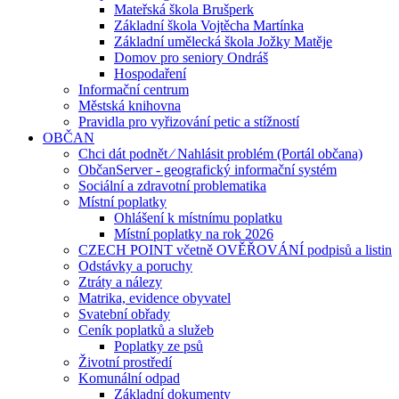
Mateřská škola Brušperk
Základní škola Vojtěcha Martínka
Základní umělecká škola Jožky Matěje
Domov pro seniory Ondráš
Hospodaření
Informační centrum
Městská knihovna
Pravidla pro vyřizování petic a stížností
OBČAN
Chci dát podnět ⁄ Nahlásit problém (Portál občana)
ObčanServer - geografický informační systém
Sociální a zdravotní problematika
Místní poplatky
Ohlášení k místnímu poplatku
Místní poplatky na rok 2026
CZECH POINT včetně OVĚŘOVÁNÍ podpisů a listin
Odstávky a poruchy
Ztráty a nálezy
Matrika, evidence obyvatel
Svatební obřady
Ceník poplatků a služeb
Poplatky ze psů
Životní prostředí
Komunální odpad
Základní dokumenty