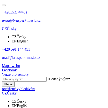
+420591144451
urad@brusperk-mesto.cz
CZ
Česky
CZ
Česky
EN
English
+420 591 144 451
urad@brusperk-mesto.cz
Mapa webu
Facebook
Verze pro seniory
Hledaný výraz
Hledat
rozšířené vyhledávání
CZ
Česky
CZ
Česky
EN
English