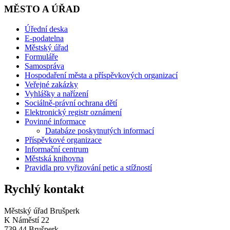
MĚSTO A ÚŘAD
Úřední deska
E-podatelna
Městský úřad
Formuláře
Samospráva
Hospodaření města a příspěvkových organizací
Veřejné zakázky
Vyhlášky a nařízení
Sociálně-právní ochrana dětí
Elektronický registr oznámení
Povinné informace
Databáze poskytnutých informací
Příspěvkové organizace
Informační centrum
Městská knihovna
Pravidla pro vyřizování petic a stížností
Rychlý kontakt
Městský úřad Brušperk
K Náměstí 22
739 44 Brušperk