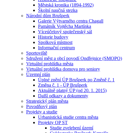
Městská kronika (1894-1992)
Školní naučná stezka
Národní dům Brušperk
Galerie Výtvarného centra Chagall
Památník Vojtěcha Martínka
Víceúčelový společenský sál
Historie budovy
Spolková místnost
Informační centrum
Sportoviště
Sdružení měst a obcí povodí Ondřejnice (SMOPO)
Virtuální prohlídka města
Virtuální prohlídka domova pro seniory
Územní plán
Úplné znění ÚP Brušperk po Změně č. 1
Změna č. 1 - ÚP Brušperk
Aktuálně platný ÚP (od 20. 1. 2015)
Další odkazy a dokumenty
Strategický plán města
Povodňový plán
Projekty a studie
Urbanistická studie centra města
Projekty OP ST
Studie zvelebení území