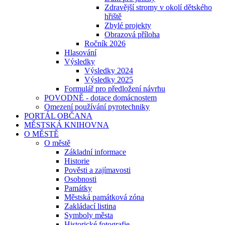
Zdravější stromy v okolí dětského
hřiště
Zbylé projekty
Obrazová příloha
Ročník 2026
Hlasování
Výsledky
Výsledky 2024
Výsledky 2025
Formulář pro předložení návrhu
POVODNĚ - dotace domácnostem
Omezení používání pyrotechniky
PORTÁL OBČANA
MĚSTSKÁ KNIHOVNA
O MĚSTĚ
O městě
Základní informace
Historie
Pověsti a zajímavosti
Osobnosti
Památky
Městská památková zóna
Zakládací listina
Symboly města
Historické fotografie