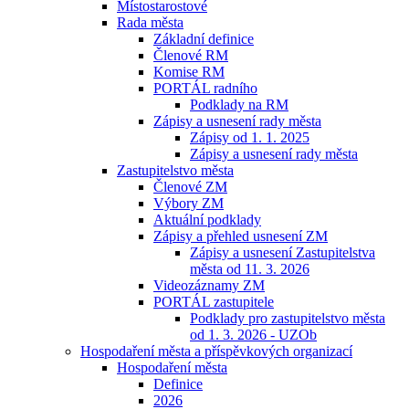
Místostarostové
Rada města
Základní definice
Členové RM
Komise RM
PORTÁL radního
Podklady na RM
Zápisy a usnesení rady města
Zápisy od 1. 1. 2025
Zápisy a usnesení rady města
Zastupitelstvo města
Členové ZM
Výbory ZM
Aktuální podklady
Zápisy a přehled usnesení ZM
Zápisy a usnesení Zastupitelstva
města od 11. 3. 2026
Videozáznamy ZM
PORTÁL zastupitele
Podklady pro zastupitelstvo města
od 1. 3. 2026 - UZOb
Hospodaření města a příspěvkových organizací
Hospodaření města
Definice
2026