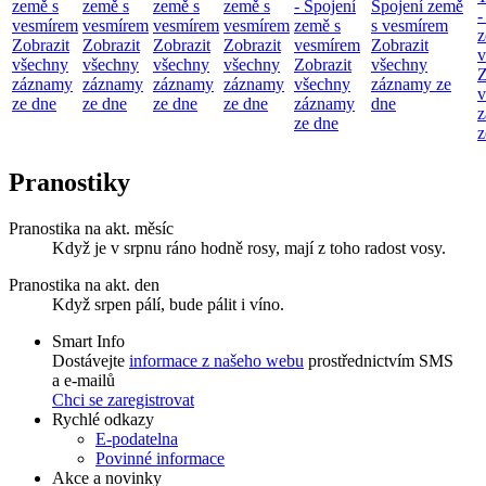
země s
země s
země s
země s
- Spojení
Spojení země
-
vesmírem
vesmírem
vesmírem
vesmírem
země s
s vesmírem
z
Zobrazit
Zobrazit
Zobrazit
Zobrazit
vesmírem
Zobrazit
v
všechny
všechny
všechny
všechny
Zobrazit
všechny
Z
záznamy
záznamy
záznamy
záznamy
všechny
záznamy ze
v
ze dne
ze dne
ze dne
ze dne
záznamy
dne
z
ze dne
z
Pranostiky
Pranostika na akt. měsíc
Když je v srpnu ráno hodně rosy, mají z toho radost vosy.
Pranostika na akt. den
Když srpen pálí, bude pálit i víno.
Smart Info
Dostávejte
informace z našeho webu
prostřednictvím SMS
a e-mailů
Chci se zaregistrovat
Rychlé odkazy
E-podatelna
Povinné informace
Akce a novinky