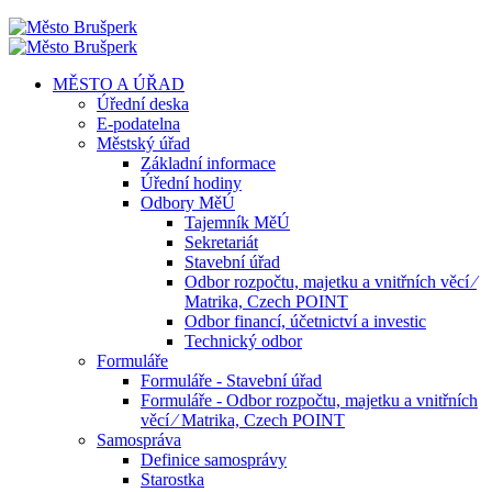
MĚSTO A ÚŘAD
Úřední deska
E-podatelna
Městský úřad
Základní informace
Úřední hodiny
Odbory MěÚ
Tajemník MěÚ
Sekretariát
Stavební úřad
Odbor rozpočtu, majetku a vnitřních věcí ⁄
Matrika, Czech POINT
Odbor financí, účetnictví a investic
Technický odbor
Formuláře
Formuláře - Stavební úřad
Formuláře - Odbor rozpočtu, majetku a vnitřních
věcí ⁄ Matrika, Czech POINT
Samospráva
Definice samosprávy
Starostka