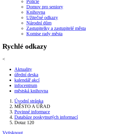
Policie
Domov pro seniory
Knihovna
Užitečné odkazy
Národní dům
Zastupitelky a zastupitelé města
Komise rady města
Rychlé odkazy
<
Aktuality
úřední deska
kalendář akcí
infocentrum
městská knihovna
Úvodní stránka
MĚSTO A ÚŘAD
Povinné informace
Databáze poskytnutých informací
Dotaz 120
Vytisknout