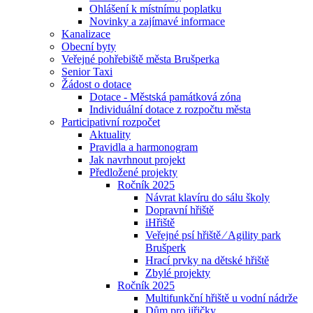
Ohlášení k místnímu poplatku
Novinky a zajímavé informace
Kanalizace
Obecní byty
Veřejné pohřebiště města Brušperka
Senior Taxi
Žádost o dotace
Dotace - Městská památková zóna
Individuální dotace z rozpočtu města
Participativní rozpočet
Aktuality
Pravidla a harmonogram
Jak navrhnout projekt
Předložené projekty
Ročník 2025
Návrat klavíru do sálu školy
Dopravní hřiště
iHřiště
Veřejné psí hřiště ⁄ Agility park
Brušperk
Hrací prvky na dětské hřiště
Zbylé projekty
Ročník 2025
Multifunkční hřiště u vodní nádrže
Dům pro jiřičky