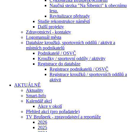
Cyklostezka Brušperk-Krmelín
Naučná stezka "Na Šibenici" k obecnímu
lesu.
Revitalizace přehrady
Studie rekonstrukce náměstí
Další projekty
Zdravotnictví - kontakty
Logomanuál města
Databáze kroužků, sportovních oddílů / aktivit a
místních podnikatelů
Podnikatelé / OSVČ
Kroužky / sportovní oddíly / aktivity
Registrace do databáze
Registrace podnikatelů / OSVČ
Registrace kroužků / sportovních oddílů a
aktivit
AKTUÁLNĚ
Aktuality
Smart-Info
Kalendář akcí
Akce v okolí
Přehled akcí (pro pořadatele)
TV Brušperk - zpravodajství a reportáže
2026
2025