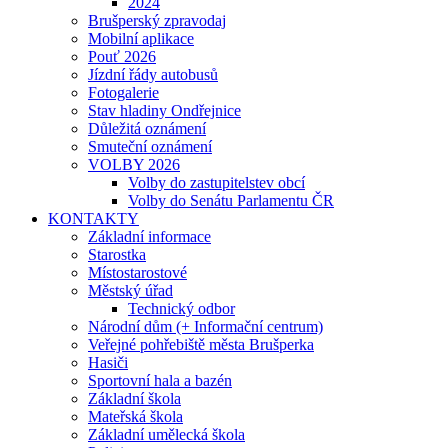
2024
Brušperský zpravodaj
Mobilní aplikace
Pouť 2026
Jízdní řády autobusů
Fotogalerie
Stav hladiny Ondřejnice
Důležitá oznámení
Smuteční oznámení
VOLBY 2026
Volby do zastupitelstev obcí
Volby do Senátu Parlamentu ČR
KONTAKTY
Základní informace
Starostka
Místostarostové
Městský úřad
Technický odbor
Národní dům (+ Informační centrum)
Veřejné pohřebiště města Brušperka
Hasiči
Sportovní hala a bazén
Základní škola
Mateřská škola
Základní umělecká škola