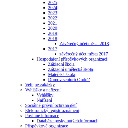
2025
2024
2023
2022
2021
2020
2019
2018
Závěrečný účet města 2018
2017
závěrečný účet města 2017
Hospodaření příspěvkových organizací
Základní škola
Základní umělecká škola
Mateřská škola
Domov seniorů Ondráš
Veřejné zakázky
Vyhlášky a nařízení
Vyhlášky
Nařízení
Sociálně-právní ochrana dětí
Elektronický registr oznámení
Povinné informace
Databáze poskytnutých informací
Příspěvkové organizace