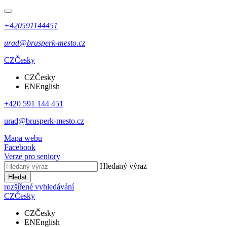
+420591144451
urad@brusperk-mesto.cz
CZ
Česky
CZ
Česky
EN
English
+420 591 144 451
urad@brusperk-mesto.cz
Mapa webu
Facebook
Verze pro seniory
Hledaný výraz
Hledat
rozšířené vyhledávání
CZ
Česky
CZ
Česky
EN
English