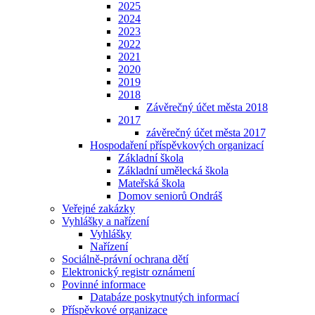
2025
2024
2023
2022
2021
2020
2019
2018
Závěrečný účet města 2018
2017
závěrečný účet města 2017
Hospodaření příspěvkových organizací
Základní škola
Základní umělecká škola
Mateřská škola
Domov seniorů Ondráš
Veřejné zakázky
Vyhlášky a nařízení
Vyhlášky
Nařízení
Sociálně-právní ochrana dětí
Elektronický registr oznámení
Povinné informace
Databáze poskytnutých informací
Příspěvkové organizace