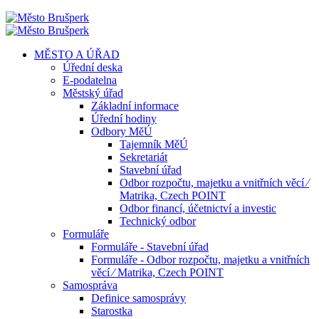
MĚSTO A ÚŘAD
Úřední deska
E-podatelna
Městský úřad
Základní informace
Úřední hodiny
Odbory MěÚ
Tajemník MěÚ
Sekretariát
Stavební úřad
Odbor rozpočtu, majetku a vnitřních věcí ⁄
Matrika, Czech POINT
Odbor financí, účetnictví a investic
Technický odbor
Formuláře
Formuláře - Stavební úřad
Formuláře - Odbor rozpočtu, majetku a vnitřních
věcí ⁄ Matrika, Czech POINT
Samospráva
Definice samosprávy
Starostka