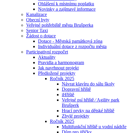
Ohlášení k místnímu poplatku
Novinky a zajímavé informace
Kanalizace
Obecní byty
Veřejné pohřebiště města Brušperka
Senior Taxi
Žádost o dotace
Dotace - Městská památková zóna
Individuální dotace z rozpočtu města
Participativní rozpočet
Aktuality
Pravidla a harmonogram
Jak navrhnout projekt
Předložené projekty
Ročník 2025
Návrat klavíru do sálu školy
Dopravní hřiště
iHřiště
Veřejné psí hřiště ⁄ Agility park
Brušperk
Hrací prvky na dětské hřiště
Zbylé projekty
Ročník 2025
Multifunkční hřiště u vodní nádrže
Dům pro jiřičky