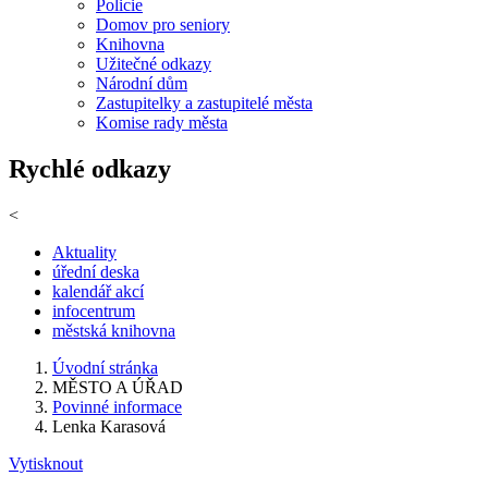
Policie
Domov pro seniory
Knihovna
Užitečné odkazy
Národní dům
Zastupitelky a zastupitelé města
Komise rady města
Rychlé odkazy
<
Aktuality
úřední deska
kalendář akcí
infocentrum
městská knihovna
Úvodní stránka
MĚSTO A ÚŘAD
Povinné informace
Lenka Karasová
Vytisknout