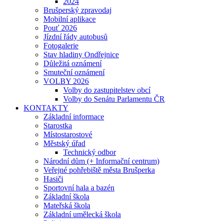
2024
Brušperský zpravodaj
Mobilní aplikace
Pouť 2026
Jízdní řády autobusů
Fotogalerie
Stav hladiny Ondřejnice
Důležitá oznámení
Smuteční oznámení
VOLBY 2026
Volby do zastupitelstev obcí
Volby do Senátu Parlamentu ČR
KONTAKTY
Základní informace
Starostka
Místostarostové
Městský úřad
Technický odbor
Národní dům (+ Informační centrum)
Veřejné pohřebiště města Brušperka
Hasiči
Sportovní hala a bazén
Základní škola
Mateřská škola
Základní umělecká škola