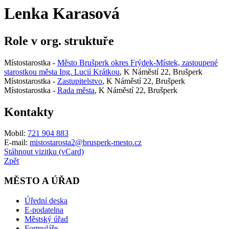
Lenka Karasová
Role v org. struktuře
Místostarostka -
Město Brušperk okres Frýdek-Místek, zastoupené
starostkou města Ing. Lucií Krátkou
, K Náměstí 22, Brušperk
Místostarostka -
Zastupitelstvo
, K Náměstí 22, Brušperk
Místostarostka -
Rada města
, K Náměstí 22, Brušperk
Kontakty
Mobil:
721 904 883
E-mail:
mistostarosta2@brusperk-mesto.cz
Stáhnout vizitku (vCard)
Zpět
MĚSTO A ÚŘAD
Úřední deska
E-podatelna
Městský úřad
Formuláře