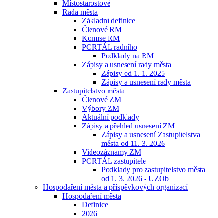
Místostarostové
Rada města
Základní definice
Členové RM
Komise RM
PORTÁL radního
Podklady na RM
Zápisy a usnesení rady města
Zápisy od 1. 1. 2025
Zápisy a usnesení rady města
Zastupitelstvo města
Členové ZM
Výbory ZM
Aktuální podklady
Zápisy a přehled usnesení ZM
Zápisy a usnesení Zastupitelstva
města od 11. 3. 2026
Videozáznamy ZM
PORTÁL zastupitele
Podklady pro zastupitelstvo města
od 1. 3. 2026 - UZOb
Hospodaření města a příspěvkových organizací
Hospodaření města
Definice
2026