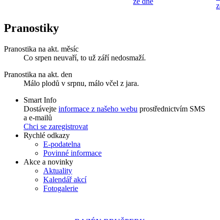
ze dne
z
Pranostiky
Pranostika na akt. měsíc
Co srpen neuvaří, to už září nedosmaží.
Pranostika na akt. den
Málo plodů v srpnu, málo včel z jara.
Smart Info
Dostávejte
informace z našeho webu
prostřednictvím SMS
a e-mailů
Chci se zaregistrovat
Rychlé odkazy
E-podatelna
Povinné informace
Akce a novinky
Aktuality
Kalendář akcí
Fotogalerie