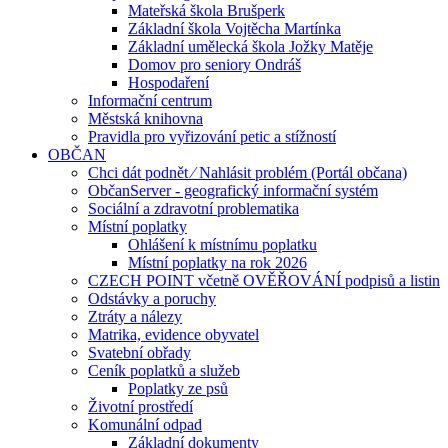
Mateřská škola Brušperk
Základní škola Vojtěcha Martínka
Základní umělecká škola Jožky Matěje
Domov pro seniory Ondráš
Hospodaření
Informační centrum
Městská knihovna
Pravidla pro vyřizování petic a stížností
OBČAN
Chci dát podnět ⁄ Nahlásit problém (Portál občana)
ObčanServer - geografický informační systém
Sociální a zdravotní problematika
Místní poplatky
Ohlášení k místnímu poplatku
Místní poplatky na rok 2026
CZECH POINT včetně OVĚŘOVÁNÍ podpisů a listin
Odstávky a poruchy
Ztráty a nálezy
Matrika, evidence obyvatel
Svatební obřady
Ceník poplatků a služeb
Poplatky ze psů
Životní prostředí
Komunální odpad
Základní dokumenty