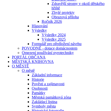
Zdravější stromy v okolí dětského
hřiště
Zbylé projekty
Obrazová příloha
Ročník 2026
Hlasování
Výsledky
Výsledky 2024
Výsledky 2025
Formulář pro předložení návrhu
POVODNĚ - dotace domácnostem
Omezení používání pyrotechniky
PORTÁL OBČANA
MĚSTSKÁ KNIHOVNA
O MĚSTĚ
O městě
Základní informace
Historie
Pověsti a zajímavosti
Osobnosti
Památky
Městská památková zóna
Zakládací listina
Symboly města
Historické fotografie