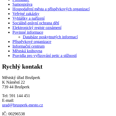
Samospráva
Hospodaření města a příspěvkových organizací
Veřejné zakázky
Vyhlášky a nařízení
Sociálně-právní ochrana dětí
Elektronický registr oznámení
Povinné informace
Databáze poskytnutých informací
Příspěvkové organizace
Informační centrum
Městská knihovna
Pravidla pro vyřizování petic a stížností
Rychlý kontakt
Městský úřad Brušperk
K Náměstí 22
739 44 Brušperk
Tel: 591 144 451
E-mail:
urad@brusperk-mesto.cz
IČ: 00296538