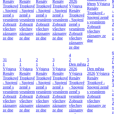
Renáty
Renáty
Renáty
Renáty
2026
R
létem
Výstava
Tropkové
Tropkové
Tropkové
Tropkové
Výstava
T
Renáty
- Spojení
- Spojení
- Spojení
- Spojení
Renáty
-
Tropkové -
země s
země s
země s
země s
Tropkové
z
Spojení země
vesmírem
vesmírem
vesmírem
vesmírem
- Spojení
v
s vesmírem
Zobrazit
Zobrazit
Zobrazit
Zobrazit
země s
Z
Zobrazit
všechny
všechny
všechny
všechny
vesmírem
v
všechny
záznamy
záznamy
záznamy
záznamy
Zobrazit
z
záznamy ze
ze dne
ze dne
ze dne
ze dne
všechny
z
dne
záznamy
ze dne
6
4
2
31
1
2
3
2
5
1
1
1
1
Den města
2
m
Výstava
Výstava
Výstava
Výstava
2026
Den města
2
Renáty
Renáty
Renáty
Renáty
Výstava
2026
Výstava
V
Tropkové
Tropkové
Tropkové
Tropkové
Renáty
Renáty
R
- Spojení
- Spojení
- Spojení
- Spojení
Tropkové
Tropkové -
T
země s
země s
země s
země s
- Spojení
Spojení země
-
vesmírem
vesmírem
vesmírem
vesmírem
země s
s vesmírem
z
Zobrazit
Zobrazit
Zobrazit
Zobrazit
vesmírem
Zobrazit
v
všechny
všechny
všechny
všechny
Zobrazit
všechny
Z
záznamy
záznamy
záznamy
záznamy
všechny
záznamy ze
v
ze dne
ze dne
ze dne
ze dne
záznamy
dne
z