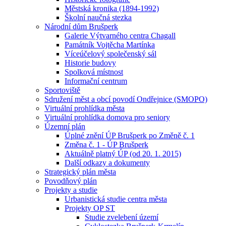
Městská kronika (1894-1992)
Školní naučná stezka
Národní dům Brušperk
Galerie Výtvarného centra Chagall
Památník Vojtěcha Martínka
Víceúčelový společenský sál
Historie budovy
Spolková místnost
Informační centrum
Sportoviště
Sdružení měst a obcí povodí Ondřejnice (SMOPO)
Virtuální prohlídka města
Virtuální prohlídka domova pro seniory
Územní plán
Úplné znění ÚP Brušperk po Změně č. 1
Změna č. 1 - ÚP Brušperk
Aktuálně platný ÚP (od 20. 1. 2015)
Další odkazy a dokumenty
Strategický plán města
Povodňový plán
Projekty a studie
Urbanistická studie centra města
Projekty OP ST
Studie zvelebení území