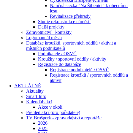
Cyklostezka Brušperk-Krmelín
Naučná stezka "Na Šibenici" k obecnímu
lesu.
Revitalizace přehrady
Studie rekonstrukce náměstí
Další projekty
Zdravotnictví - kontakty
Logomanuál města
Databáze kroužků, sportovních oddílů / aktivit a
místních podnikatelů
Podnikatelé / OSVČ
Kroužky / sportovní oddíly / aktivity
Registrace do databáze
Registrace podnikatelů / OSVČ
Registrace kroužků / sportovních oddílů a
aktivit
AKTUÁLNĚ
Aktuality
Smart-Info
Kalendář akcí
Akce v okolí
Přehled akcí (pro pořadatele)
TV Brušperk - zpravodajství a reportáže
2026
2025