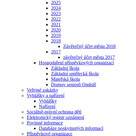
2025
2024
2023
2022
2021
2020
2019
2018
Závěrečný účet města 2018
2017
závěrečný účet města 2017
Hospodaření příspěvkových organizací
Základní škola
Základní umělecká škola
Mateřská škola
Domov seniorů Ondráš
Veřejné zakázky
Vyhlášky a nařízení
Vyhlášky
Nařízení
Sociálně-právní ochrana dětí
Elektronický registr oznámení
Povinné informace
Databáze poskytnutých informací
Příspěvkové organizace