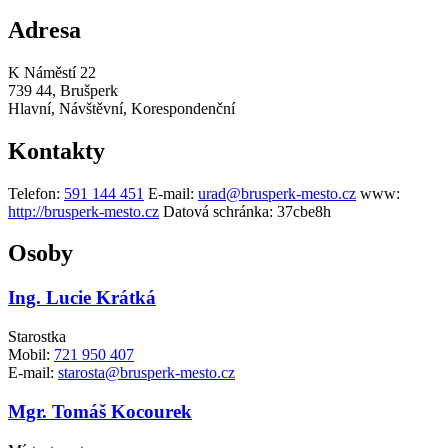
Adresa
K Náměstí 22
739 44, Brušperk
Hlavní, Návštěvní, Korespondenční
Kontakty
Telefon:
591 144 451
E-mail:
urad@brusperk-mesto.cz
www:
http://brusperk-mesto.cz
Datová schránka:
37cbe8h
Osoby
Ing. Lucie Krátká
Starostka
Mobil:
721 950 407
E-mail:
starosta@brusperk-mesto.cz
Mgr. Tomáš Kocourek