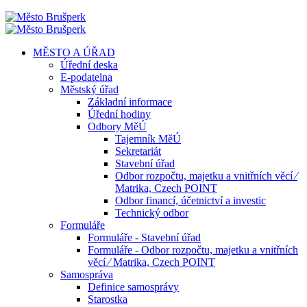
MĚSTO A ÚŘAD
Úřední deska
E-podatelna
Městský úřad
Základní informace
Úřední hodiny
Odbory MěÚ
Tajemník MěÚ
Sekretariát
Stavební úřad
Odbor rozpočtu, majetku a vnitřních věcí ⁄
Matrika, Czech POINT
Odbor financí, účetnictví a investic
Technický odbor
Formuláře
Formuláře - Stavební úřad
Formuláře - Odbor rozpočtu, majetku a vnitřních
věcí ⁄ Matrika, Czech POINT
Samospráva
Definice samosprávy
Starostka