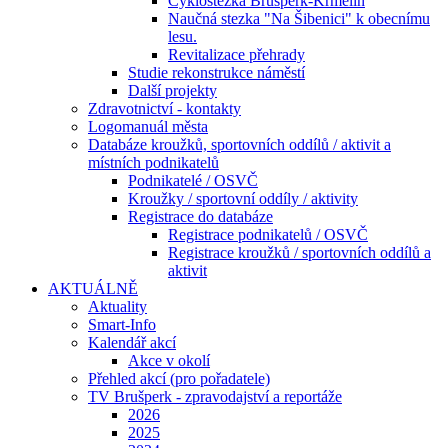
Cyklostezka Brušperk-Krmelín
Naučná stezka "Na Šibenici" k obecnímu
lesu.
Revitalizace přehrady
Studie rekonstrukce náměstí
Další projekty
Zdravotnictví - kontakty
Logomanuál města
Databáze kroužků, sportovních oddílů / aktivit a
místních podnikatelů
Podnikatelé / OSVČ
Kroužky / sportovní oddíly / aktivity
Registrace do databáze
Registrace podnikatelů / OSVČ
Registrace kroužků / sportovních oddílů a
aktivit
AKTUÁLNĚ
Aktuality
Smart-Info
Kalendář akcí
Akce v okolí
Přehled akcí (pro pořadatele)
TV Brušperk - zpravodajství a reportáže
2026
2025