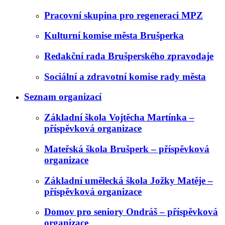
Pracovní skupina pro regeneraci MPZ
Kulturní komise města Brušperka
Redakční rada Brušperského zpravodaje
Sociální a zdravotní komise rady města
Seznam organizací
Základní škola Vojtěcha Martínka –
příspěvková organizace
Mateřská škola Brušperk – příspěvková
organizace
Základní umělecká škola Jožky Matěje –
příspěvková organizace
Domov pro seniory Ondráš – příspěvková
organizace