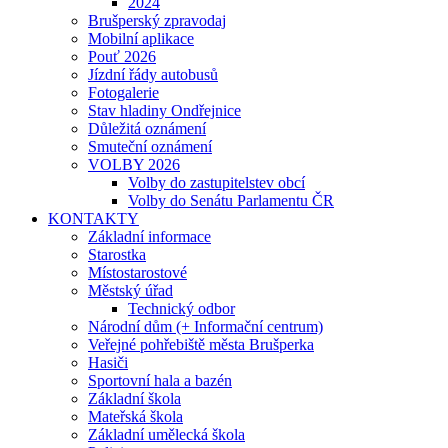
2024
Brušperský zpravodaj
Mobilní aplikace
Pouť 2026
Jízdní řády autobusů
Fotogalerie
Stav hladiny Ondřejnice
Důležitá oznámení
Smuteční oznámení
VOLBY 2026
Volby do zastupitelstev obcí
Volby do Senátu Parlamentu ČR
KONTAKTY
Základní informace
Starostka
Místostarostové
Městský úřad
Technický odbor
Národní dům (+ Informační centrum)
Veřejné pohřebiště města Brušperka
Hasiči
Sportovní hala a bazén
Základní škola
Mateřská škola
Základní umělecká škola