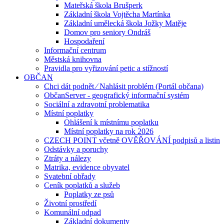
Mateřská škola Brušperk
Základní škola Vojtěcha Martínka
Základní umělecká škola Jožky Matěje
Domov pro seniory Ondráš
Hospodaření
Informační centrum
Městská knihovna
Pravidla pro vyřizování petic a stížností
OBČAN
Chci dát podnět ⁄ Nahlásit problém (Portál občana)
ObčanServer - geografický informační systém
Sociální a zdravotní problematika
Místní poplatky
Ohlášení k místnímu poplatku
Místní poplatky na rok 2026
CZECH POINT včetně OVĚŘOVÁNÍ podpisů a listin
Odstávky a poruchy
Ztráty a nálezy
Matrika, evidence obyvatel
Svatební obřady
Ceník poplatků a služeb
Poplatky ze psů
Životní prostředí
Komunální odpad
Základní dokumenty