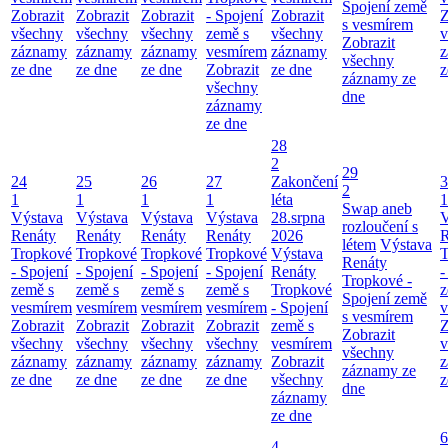
Spojení země
Zobrazit
Zobrazit
Zobrazit
- Spojení
Zobrazit
Z
s vesmírem
všechny
všechny
všechny
země s
všechny
v
Zobrazit
záznamy
záznamy
záznamy
vesmírem
záznamy
z
všechny
ze dne
ze dne
ze dne
Zobrazit
ze dne
z
záznamy ze
všechny
dne
záznamy
ze dne
28
2
29
24
25
26
27
Zakončení
3
2
1
1
1
1
léta
1
Swap aneb
Výstava
Výstava
Výstava
Výstava
28.srpna
V
rozloučení s
Renáty
Renáty
Renáty
Renáty
2026
R
létem
Výstava
Tropkové
Tropkové
Tropkové
Tropkové
Výstava
T
Renáty
- Spojení
- Spojení
- Spojení
- Spojení
Renáty
-
Tropkové -
země s
země s
země s
země s
Tropkové
z
Spojení země
vesmírem
vesmírem
vesmírem
vesmírem
- Spojení
v
s vesmírem
Zobrazit
Zobrazit
Zobrazit
Zobrazit
země s
Z
Zobrazit
všechny
všechny
všechny
všechny
vesmírem
v
všechny
záznamy
záznamy
záznamy
záznamy
Zobrazit
z
záznamy ze
ze dne
ze dne
ze dne
ze dne
všechny
z
dne
záznamy
ze dne
6
4