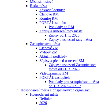
Místostarostové
Rada města
Základní definice
Členové RM
Komise RM
PORTÁL radního
Podklady na RM
Zápisy a usnesení rady města
Zápisy od 1. 1. 2025
Zápisy a usnesení rady města
Zastupitelstvo města
Členové ZM
Výbory ZM
Aktuální podklady
Zápisy a přehled usnesení ZM
Zápisy a usnesení Zastupitelstva
města od 11. 3. 2026
Videozáznamy ZM
PORTÁL zastupitele
Podklady pro zastupitelstvo města
od 1. 3. 2026 - UZOb
Hospodaření města a příspěvkových organizací
Hospodaření města
Definice
2026