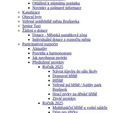
Ohlášení k místnímu poplatku
Novinky a zajímavé informace
Kanalizace
Obecní byty
Veřejné pohřebiště města Brušperka
Senior Taxi
Žádost o dotace
Dotace - Městská památková zóna
Individuální dotace z rozpočtu města
Participativní rozpočet
Aktuality
Pravidla a harmonogram
Jak navrhnout projekt
Předložené projekty
Ročník 2025
Návrat klavíru do sálu školy
Dopravní hřiště
iHřiště
Veřejné psí hřiště ⁄ Agility park
Brušperk
Hrací prvky na dětské hřiště
Zbylé projekty
Ročník 2025
Multifunkční hřiště u vodní nádrže
Dům pro jiřičky