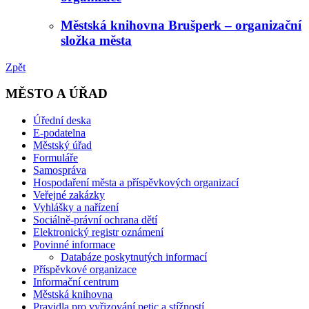
Městská knihovna Brušperk – organizační
složka města
Zpět
MĚSTO A ÚŘAD
Úřední deska
E-podatelna
Městský úřad
Formuláře
Samospráva
Hospodaření města a příspěvkových organizací
Veřejné zakázky
Vyhlášky a nařízení
Sociálně-právní ochrana dětí
Elektronický registr oznámení
Povinné informace
Databáze poskytnutých informací
Příspěvkové organizace
Informační centrum
Městská knihovna
Pravidla pro vyřizování petic a stížností