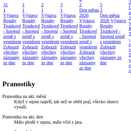
2
31
1
2
3
2
5
1
1
1
1
Den města
2
m
Výstava
Výstava
Výstava
Výstava
2026
Den města
2
Renáty
Renáty
Renáty
Renáty
Výstava
2026
Výstava
V
Tropkové
Tropkové
Tropkové
Tropkové
Renáty
Renáty
R
- Spojení
- Spojení
- Spojení
- Spojení
Tropkové
Tropkové -
T
země s
země s
země s
země s
- Spojení
Spojení země
-
vesmírem
vesmírem
vesmírem
vesmírem
země s
s vesmírem
z
Zobrazit
Zobrazit
Zobrazit
Zobrazit
vesmírem
Zobrazit
v
všechny
všechny
všechny
všechny
Zobrazit
všechny
Z
záznamy
záznamy
záznamy
záznamy
všechny
záznamy ze
v
ze dne
ze dne
ze dne
ze dne
záznamy
dne
z
ze dne
z
Pranostiky
Pranostika na akt. měsíc
Když v srpnu naprší, tak než se oběd pojí, všecko slunce
vysuší.
Pranostika na akt. den
Málo plodů v srpnu, málo včel z jara.