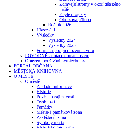
Zdravější stromy v okolí dětského
hřiště
Zbylé projekty
Obrazová příloha
Ročník 2026
Hlasování
Výsledky
Výsledky 2024
Výsledky 2025
Formulář pro předložení návrhu
POVODNĚ - dotace domácnostem
Omezení používání pyrotechniky
PORTÁL OBČANA
MĚSTSKÁ KNIHOVNA
O MĚSTĚ
O městě
Základní informace
Historie
Pověsti a zajímavosti
Osobnosti
Památky
Městská památková zóna
Zakládací listina
Symboly města
Historické fotografie