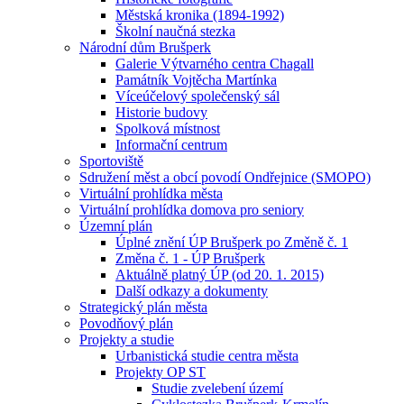
Městská kronika (1894-1992)
Školní naučná stezka
Národní dům Brušperk
Galerie Výtvarného centra Chagall
Památník Vojtěcha Martínka
Víceúčelový společenský sál
Historie budovy
Spolková místnost
Informační centrum
Sportoviště
Sdružení měst a obcí povodí Ondřejnice (SMOPO)
Virtuální prohlídka města
Virtuální prohlídka domova pro seniory
Územní plán
Úplné znění ÚP Brušperk po Změně č. 1
Změna č. 1 - ÚP Brušperk
Aktuálně platný ÚP (od 20. 1. 2015)
Další odkazy a dokumenty
Strategický plán města
Povodňový plán
Projekty a studie
Urbanistická studie centra města
Projekty OP ST
Studie zvelebení území