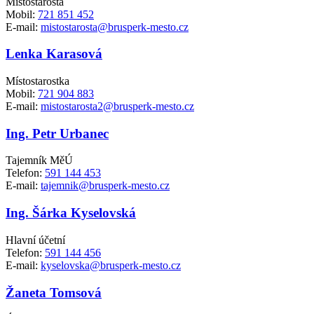
Místostarosta
Mobil:
721 851 452
E-mail:
mistostarosta@brusperk-mesto.cz
Lenka Karasová
Místostarostka
Mobil:
721 904 883
E-mail:
mistostarosta2@brusperk-mesto.cz
Ing. Petr Urbanec
Tajemník MěÚ
Telefon:
591 144 453
E-mail:
tajemnik@brusperk-mesto.cz
Ing. Šárka Kyselovská
Hlavní účetní
Telefon:
591 144 456
E-mail:
kyselovska@brusperk-mesto.cz
Žaneta Tomsová