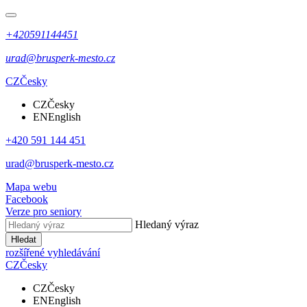
+420591144451
urad@brusperk-mesto.cz
CZ
Česky
CZ
Česky
EN
English
+420 591 144 451
urad@brusperk-mesto.cz
Mapa webu
Facebook
Verze pro seniory
Hledaný výraz
Hledat
rozšířené vyhledávání
CZ
Česky
CZ
Česky
EN
English