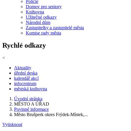
Policie
Domov pro seniory
Knihovna
Užitečné odkazy
Národní dům
Zastupitelky a zastupitelé města
Komise rady města
Rychlé odkazy
<
Aktuality
úřední deska
kalendář akcí
infocentrum
městská knihovna
Úvodní stránka
MĚSTO A ÚŘAD
Povinné informace
Město Brušperk okres Frýdek-Místek,...
Vytisknout