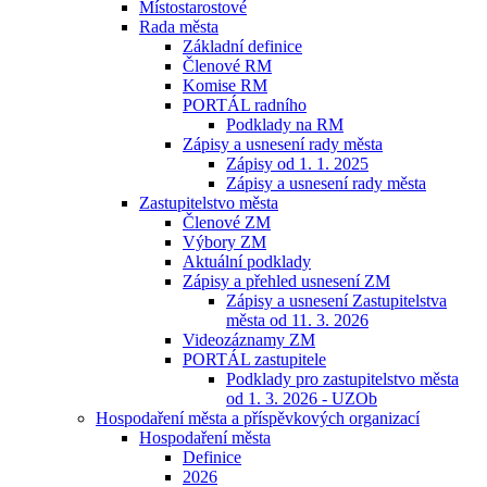
Místostarostové
Rada města
Základní definice
Členové RM
Komise RM
PORTÁL radního
Podklady na RM
Zápisy a usnesení rady města
Zápisy od 1. 1. 2025
Zápisy a usnesení rady města
Zastupitelstvo města
Členové ZM
Výbory ZM
Aktuální podklady
Zápisy a přehled usnesení ZM
Zápisy a usnesení Zastupitelstva
města od 11. 3. 2026
Videozáznamy ZM
PORTÁL zastupitele
Podklady pro zastupitelstvo města
od 1. 3. 2026 - UZOb
Hospodaření města a příspěvkových organizací
Hospodaření města
Definice
2026