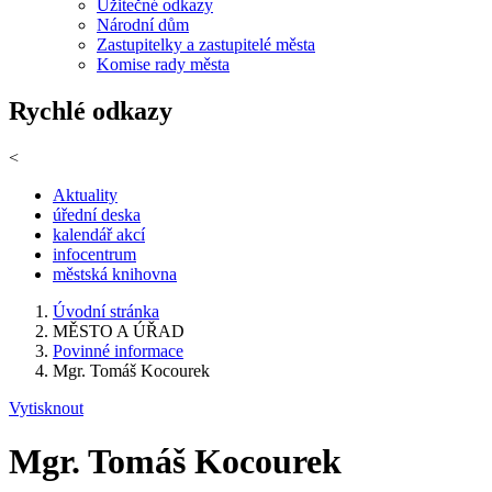
Užitečné odkazy
Národní dům
Zastupitelky a zastupitelé města
Komise rady města
Rychlé odkazy
<
Aktuality
úřední deska
kalendář akcí
infocentrum
městská knihovna
Úvodní stránka
MĚSTO A ÚŘAD
Povinné informace
Mgr. Tomáš Kocourek
Vytisknout
Mgr. Tomáš Kocourek