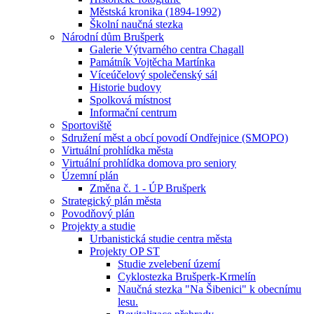
Městská kronika (1894-1992)
Školní naučná stezka
Národní dům Brušperk
Galerie Výtvarného centra Chagall
Památník Vojtěcha Martínka
Víceúčelový společenský sál
Historie budovy
Spolková místnost
Informační centrum
Sportoviště
Sdružení měst a obcí povodí Ondřejnice (SMOPO)
Virtuální prohlídka města
Virtuální prohlídka domova pro seniory
Územní plán
Změna č. 1 - ÚP Brušperk
Strategický plán města
Povodňový plán
Projekty a studie
Urbanistická studie centra města
Projekty OP ST
Studie zvelebení území
Cyklostezka Brušperk-Krmelín
Naučná stezka "Na Šibenici" k obecnímu
lesu.