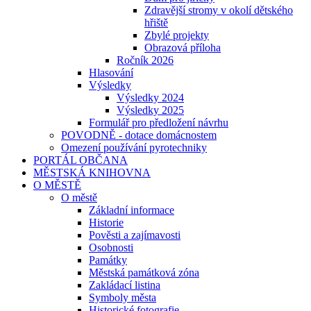
Zdravější stromy v okolí dětského
hřiště
Zbylé projekty
Obrazová příloha
Ročník 2026
Hlasování
Výsledky
Výsledky 2024
Výsledky 2025
Formulář pro předložení návrhu
POVODNĚ - dotace domácnostem
Omezení používání pyrotechniky
PORTÁL OBČANA
MĚSTSKÁ KNIHOVNA
O MĚSTĚ
O městě
Základní informace
Historie
Pověsti a zajímavosti
Osobnosti
Památky
Městská památková zóna
Zakládací listina
Symboly města
Historické fotografie