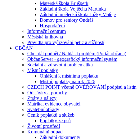
Mateřská škola Brušperk
Základní škola Vojtěcha Martínka
Základní umělecká škola Jožky Matěje
Domov pro seniory Ondráš
Hospodaření
Informační centrum
Městská knihovna
Pravidla pro vyřizování petic a stížností
OBČAN
Chci dát podnět ⁄ Nahlásit problém (Portál občana)
ObčanServer - geografický informační systém
Sociální a zdravotní problematika
Místní poplatky
Ohlášení k místnímu poplatku
Místní poplatky na rok 2026
CZECH POINT včetně OVĚŘOVÁNÍ podpisů a listin
Odstávky a poruchy
Ztráty a nálezy
Matrika, evidence obyvatel
Svatební obřady
Ceník poplatků a služeb
Poplatky ze psů
Životní prostředí
Komunální odpad
Základní dokumenty