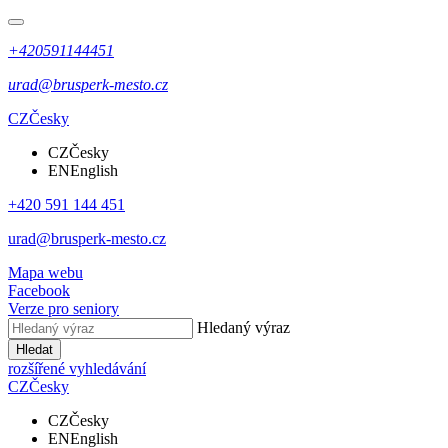
+420591144451
urad@brusperk-mesto.cz
CZ
Česky
CZ
Česky
EN
English
+420 591 144 451
urad@brusperk-mesto.cz
Mapa webu
Facebook
Verze pro seniory
Hledaný výraz
Hledat
rozšířené vyhledávání
CZ
Česky
CZ
Česky
EN
English