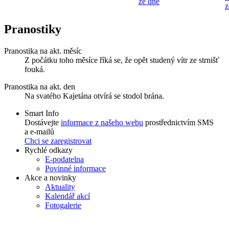
ze dne
z
Pranostiky
Pranostika na akt. měsíc
Z počátku toho měsíce říká se, že opět studený vítr ze strnišť
fouká.
Pranostika na akt. den
Na svatého Kajetána otvírá se stodol brána.
Smart Info
Dostávejte
informace z našeho webu
prostřednictvím SMS
a e-mailů
Chci se zaregistrovat
Rychlé odkazy
E-podatelna
Povinné informace
Akce a novinky
Aktuality
Kalendář akcí
Fotogalerie