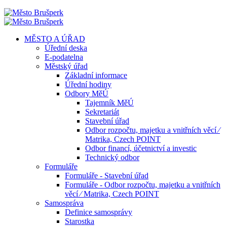
MĚSTO A ÚŘAD
Úřední deska
E-podatelna
Městský úřad
Základní informace
Úřední hodiny
Odbory MěÚ
Tajemník MěÚ
Sekretariát
Stavební úřad
Odbor rozpočtu, majetku a vnitřních věcí ⁄
Matrika, Czech POINT
Odbor financí, účetnictví a investic
Technický odbor
Formuláře
Formuláře - Stavební úřad
Formuláře - Odbor rozpočtu, majetku a vnitřních
věcí ⁄ Matrika, Czech POINT
Samospráva
Definice samosprávy
Starostka