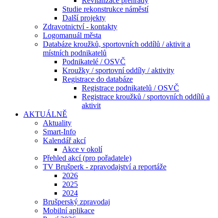
Revitalizace přehrady
Studie rekonstrukce náměstí
Další projekty
Zdravotnictví - kontakty
Logomanuál města
Databáze kroužků, sportovních oddílů / aktivit a
místních podnikatelů
Podnikatelé / OSVČ
Kroužky / sportovní oddíly / aktivity
Registrace do databáze
Registrace podnikatelů / OSVČ
Registrace kroužků / sportovních oddílů a
aktivit
AKTUÁLNĚ
Aktuality
Smart-Info
Kalendář akcí
Akce v okolí
Přehled akcí (pro pořadatele)
TV Brušperk - zpravodajství a reportáže
2026
2025
2024
Brušperský zpravodaj
Mobilní aplikace