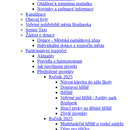
Ohlášení k místnímu poplatku
Novinky a zajímavé informace
Kanalizace
Obecní byty
Veřejné pohřebiště města Brušperka
Senior Taxi
Žádost o dotace
Dotace - Městská památková zóna
Individuální dotace z rozpočtu města
Participativní rozpočet
Aktuality
Pravidla a harmonogram
Jak navrhnout projekt
Předložené projekty
Ročník 2025
Návrat klavíru do sálu školy
Dopravní hřiště
iHřiště
Veřejné psí hřiště ⁄ Agility park
Brušperk
Hrací prvky na dětské hřiště
Zbylé projekty
Ročník 2025
Multifunkční hřiště u vodní nádrže
Dům pro jiřičky