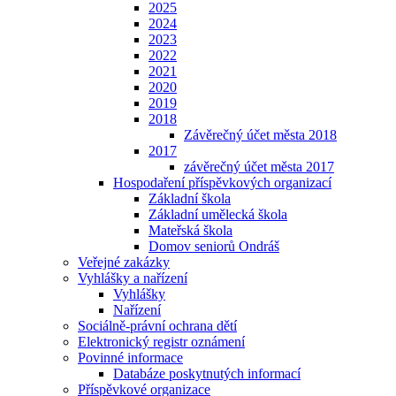
2025
2024
2023
2022
2021
2020
2019
2018
Závěrečný účet města 2018
2017
závěrečný účet města 2017
Hospodaření příspěvkových organizací
Základní škola
Základní umělecká škola
Mateřská škola
Domov seniorů Ondráš
Veřejné zakázky
Vyhlášky a nařízení
Vyhlášky
Nařízení
Sociálně-právní ochrana dětí
Elektronický registr oznámení
Povinné informace
Databáze poskytnutých informací
Příspěvkové organizace