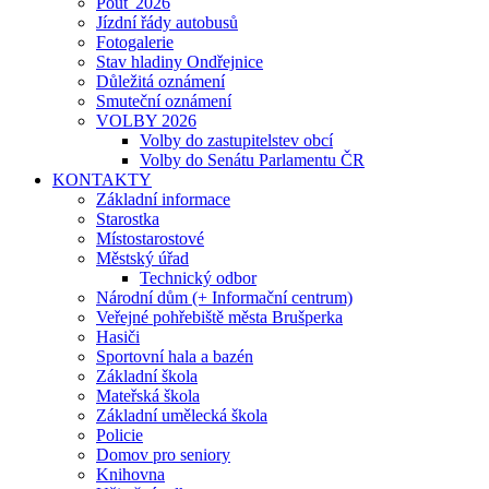
Pouť 2026
Jízdní řády autobusů
Fotogalerie
Stav hladiny Ondřejnice
Důležitá oznámení
Smuteční oznámení
VOLBY 2026
Volby do zastupitelstev obcí
Volby do Senátu Parlamentu ČR
KONTAKTY
Základní informace
Starostka
Místostarostové
Městský úřad
Technický odbor
Národní dům (+ Informační centrum)
Veřejné pohřebiště města Brušperka
Hasiči
Sportovní hala a bazén
Základní škola
Mateřská škola
Základní umělecká škola
Policie
Domov pro seniory
Knihovna