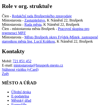
Role v org. struktuře
Člen -
Redakční rada Brušperského zpravodaje
Místostarosta -
Zastupitelstvo
, K Náměstí 22, Brušperk
Místostarosta -
Rada města
, K Náměstí 22, Brušperk
Člen - místostarosta města Brušperk -
Pracovní skupina pro
regeneraci MPZ
Místostarosta -
Město Brušperk okres Frýdek-Místek, zastoupené
starostkou města Ing. Lucií Krátkou
, K Náměstí 22, Brušperk
Kontakty
Mobil:
721 851 452
E-mail:
mistostarosta@brusperk-mesto.cz
Stáhnout vizitku (vCard)
Zpět
MĚSTO A ÚŘAD
Úřední deska
E-podatelna
Městský úřad
Formuláře