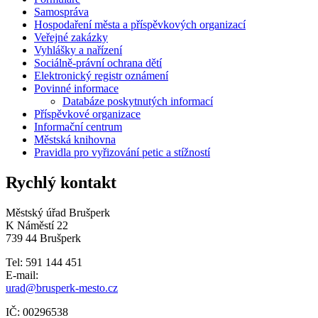
Samospráva
Hospodaření města a příspěvkových organizací
Veřejné zakázky
Vyhlášky a nařízení
Sociálně-právní ochrana dětí
Elektronický registr oznámení
Povinné informace
Databáze poskytnutých informací
Příspěvkové organizace
Informační centrum
Městská knihovna
Pravidla pro vyřizování petic a stížností
Rychlý kontakt
Městský úřad Brušperk
K Náměstí 22
739 44 Brušperk
Tel: 591 144 451
E-mail:
urad@brusperk-mesto.cz
IČ: 00296538