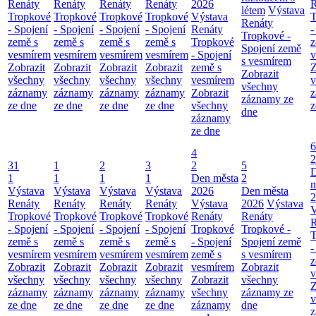
Renáty
Renáty
Renáty
Renáty
2026
R
létem
Výstava
Tropkové
Tropkové
Tropkové
Tropkové
Výstava
T
Renáty
- Spojení
- Spojení
- Spojení
- Spojení
Renáty
-
Tropkové -
země s
země s
země s
země s
Tropkové
z
Spojení země
vesmírem
vesmírem
vesmírem
vesmírem
- Spojení
v
s vesmírem
Zobrazit
Zobrazit
Zobrazit
Zobrazit
země s
Z
Zobrazit
všechny
všechny
všechny
všechny
vesmírem
v
všechny
záznamy
záznamy
záznamy
záznamy
Zobrazit
z
záznamy ze
ze dne
ze dne
ze dne
ze dne
všechny
z
dne
záznamy
ze dne
6
4
2
31
1
2
3
2
5
1
1
1
1
Den města
2
m
Výstava
Výstava
Výstava
Výstava
2026
Den města
2
Renáty
Renáty
Renáty
Renáty
Výstava
2026
Výstava
V
Tropkové
Tropkové
Tropkové
Tropkové
Renáty
Renáty
R
- Spojení
- Spojení
- Spojení
- Spojení
Tropkové
Tropkové -
T
země s
země s
země s
země s
- Spojení
Spojení země
-
vesmírem
vesmírem
vesmírem
vesmírem
země s
s vesmírem
z
Zobrazit
Zobrazit
Zobrazit
Zobrazit
vesmírem
Zobrazit
v
všechny
všechny
všechny
všechny
Zobrazit
všechny
Z
záznamy
záznamy
záznamy
záznamy
všechny
záznamy ze
v
ze dne
ze dne
ze dne
ze dne
záznamy
dne
z