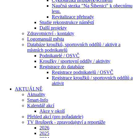
Cyklostezka Brušperk-Krmelín
Naučná stezka "Na Šibenici" k obecnímu
lesu.
Revitalizace přehrady
Studie rekonstrukce náměstí
Další projekty
Zdravotnictví - kontakty
Logomanuál města
Databáze kroužků, sportovních oddílů / aktivit a
místních podnikatelů
Podnikatelé / OSVČ
Kroužky / sportovní oddíly / aktivity
Registrace do databáze
Registrace podnikatelů / OSVČ
Registrace kroužků / sportovních oddílů a
aktivit
AKTUÁLNĚ
Aktuality
Smart-Info
Kalendář akcí
Akce v okolí
Přehled akcí (pro pořadatele)
TV Brušperk - zpravodajství a reportáže
2026
2025