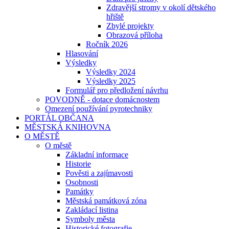
Zdravější stromy v okolí dětského
hřiště
Zbylé projekty
Obrazová příloha
Ročník 2026
Hlasování
Výsledky
Výsledky 2024
Výsledky 2025
Formulář pro předložení návrhu
POVODNĚ - dotace domácnostem
Omezení používání pyrotechniky
PORTÁL OBČANA
MĚSTSKÁ KNIHOVNA
O MĚSTĚ
O městě
Základní informace
Historie
Pověsti a zajímavosti
Osobnosti
Památky
Městská památková zóna
Zakládací listina
Symboly města
Historické fotografie