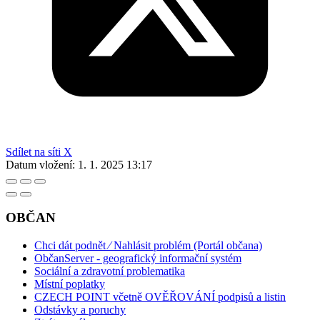
Sdílet na síti X
Datum vložení:
1. 1. 2025 13:17
OBČAN
Chci dát podnět ⁄ Nahlásit problém (Portál občana)
ObčanServer - geografický informační systém
Sociální a zdravotní problematika
Místní poplatky
CZECH POINT včetně OVĚŘOVÁNÍ podpisů a listin
Odstávky a poruchy