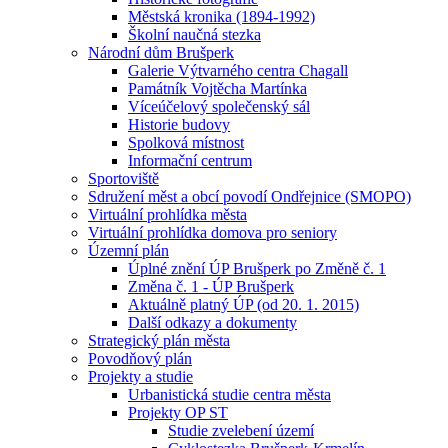
Městská kronika (1894-1992)
Školní naučná stezka
Národní dům Brušperk
Galerie Výtvarného centra Chagall
Památník Vojtěcha Martínka
Víceúčelový společenský sál
Historie budovy
Spolková místnost
Informační centrum
Sportoviště
Sdružení měst a obcí povodí Ondřejnice (SMOPO)
Virtuální prohlídka města
Virtuální prohlídka domova pro seniory
Územní plán
Úplné znění ÚP Brušperk po Změně č. 1
Změna č. 1 - ÚP Brušperk
Aktuálně platný ÚP (od 20. 1. 2015)
Další odkazy a dokumenty
Strategický plán města
Povodňový plán
Projekty a studie
Urbanistická studie centra města
Projekty OP ST
Studie zvelebení území