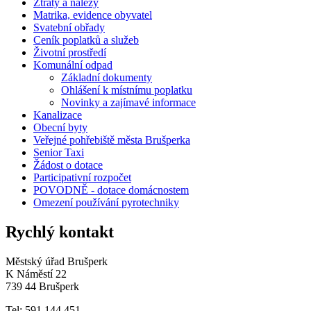
Ztráty a nálezy
Matrika, evidence obyvatel
Svatební obřady
Ceník poplatků a služeb
Životní prostředí
Komunální odpad
Základní dokumenty
Ohlášení k místnímu poplatku
Novinky a zajímavé informace
Kanalizace
Obecní byty
Veřejné pohřebiště města Brušperka
Senior Taxi
Žádost o dotace
Participativní rozpočet
POVODNĚ - dotace domácnostem
Omezení používání pyrotechniky
Rychlý kontakt
Městský úřad Brušperk
K Náměstí 22
739 44 Brušperk
Tel: 591 144 451