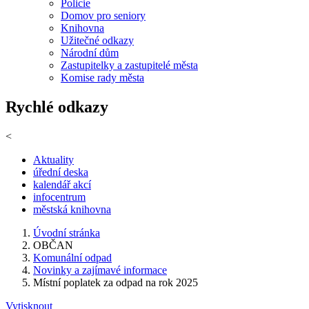
Policie
Domov pro seniory
Knihovna
Užitečné odkazy
Národní dům
Zastupitelky a zastupitelé města
Komise rady města
Rychlé odkazy
<
Aktuality
úřední deska
kalendář akcí
infocentrum
městská knihovna
Úvodní stránka
OBČAN
Komunální odpad
Novinky a zajímavé informace
Místní poplatek za odpad na rok 2025
Vytisknout