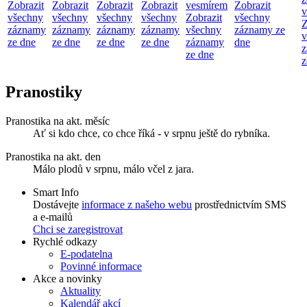
Zobrazit
Zobrazit
Zobrazit
Zobrazit
vesmírem
Zobrazit
v
všechny
všechny
všechny
všechny
Zobrazit
všechny
Z
záznamy
záznamy
záznamy
záznamy
všechny
záznamy ze
v
ze dne
ze dne
ze dne
ze dne
záznamy
dne
z
ze dne
z
Pranostiky
Pranostika na akt. měsíc
Ať si kdo chce, co chce říká - v srpnu ještě do rybníka.
Pranostika na akt. den
Málo plodů v srpnu, málo včel z jara.
Smart Info
Dostávejte
informace z našeho webu
prostřednictvím SMS
a e-mailů
Chci se zaregistrovat
Rychlé odkazy
E-podatelna
Povinné informace
Akce a novinky
Aktuality
Kalendář akcí