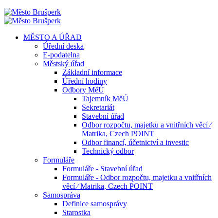
MĚSTO A ÚŘAD
Úřední deska
E-podatelna
Městský úřad
Základní informace
Úřední hodiny
Odbory MěÚ
Tajemník MěÚ
Sekretariát
Stavební úřad
Odbor rozpočtu, majetku a vnitřních věcí ⁄
Matrika, Czech POINT
Odbor financí, účetnictví a investic
Technický odbor
Formuláře
Formuláře - Stavební úřad
Formuláře - Odbor rozpočtu, majetku a vnitřních
věcí ⁄ Matrika, Czech POINT
Samospráva
Definice samosprávy
Starostka