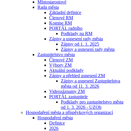
Místostarostové
Rada města
Základní definice
Členové RM
Komise RM
PORTÁL radního
Podklady na RM
Zápisy a usnesení rady města
Zápisy od 1. 1. 2025
Zápisy a usnesení rady města
Zastupitelstvo města
Členové ZM
Výbory ZM
Aktuální podklady
Zápisy a přehled usnesení ZM
Zápisy a usnesení Zastupitelstva
města od 11. 3. 2026
Videozáznamy ZM
PORTÁL zastupitele
Podklady pro zastupitelstvo města
od 1. 3. 2026 - UZOb
Hospodaření města a příspěvkových organizací
Hospodaření města
Definice
2026