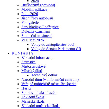
2024
Brušperský zpravodaj
Mobilní aplikace
Pouť 2026
Jízdní řády autobusů
Fotogalerie
Stav hladiny Ondřejnice
Důležitá oznámení
Smuteční oznámení
VOLBY 2026
Volby do zastupitelstev obcí
Volby do Senátu Parlamentu ČR
KONTAKTY
Základní informace
Starostka
Místostarostové
Městský úřad
Technický odbor
Národní dům (+ Informační centrum)
Veřejné pohřebiště města Brušperka
Hasiči
Sportovní hala a bazén
Základní škola
Mateřská škola
Základní umělecká škola