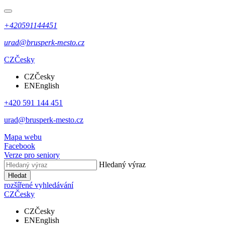
+420591144451
urad@brusperk-mesto.cz
CZ
Česky
CZ
Česky
EN
English
+420 591 144 451
urad@brusperk-mesto.cz
Mapa webu
Facebook
Verze pro seniory
Hledaný výraz
Hledat
rozšířené vyhledávání
CZ
Česky
CZ
Česky
EN
English