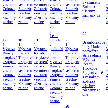
země s
země s
země s
země s
země s
z
s vesmírem
vesmírem
vesmírem
vesmírem
vesmírem
vesmírem
v
Zobrazit
Zobrazit
Zobrazit
Zobrazit
Zobrazit
Zobrazit
Z
všechny
všechny
všechny
všechny
všechny
všechny
v
záznamy ze
záznamy
záznamy
záznamy
záznamy
záznamy
z
dne
ze dne
ze dne
ze dne
ze dne
ze dne
z
20
2
22
Letní
3
17
18
19
dílničky
21
2
Bramborákové
1
1
1
v
1
1
hody
Hudební
Výstava
Výstava
Výstava
podloubí
Výstava
V
podvečer v
Renáty
Renáty
Renáty
20. 8.
Renáty
R
atriu radnice
Tropkové
Tropkové
Tropkové
2026
Tropkové
T
Výstava
- Spojení
- Spojení
- Spojení
Výstava
- Spojení
-
Renáty
země s
země s
země s
Renáty
země s
z
Tropkové -
vesmírem
vesmírem
vesmírem
Tropkové
vesmírem
v
Spojení země
Zobrazit
Zobrazit
Zobrazit
- Spojení
Zobrazit
Z
s vesmírem
všechny
všechny
všechny
země s
všechny
v
Zobrazit
záznamy
záznamy
záznamy
vesmírem
záznamy
z
všechny
ze dne
ze dne
ze dne
Zobrazit
ze dne
z
záznamy ze
všechny
dne
záznamy
ze dne
28