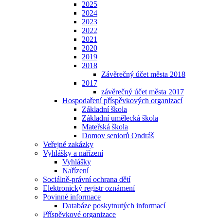
2025
2024
2023
2022
2021
2020
2019
2018
Závěrečný účet města 2018
2017
závěrečný účet města 2017
Hospodaření příspěvkových organizací
Základní škola
Základní umělecká škola
Mateřská škola
Domov seniorů Ondráš
Veřejné zakázky
Vyhlášky a nařízení
Vyhlášky
Nařízení
Sociálně-právní ochrana dětí
Elektronický registr oznámení
Povinné informace
Databáze poskytnutých informací
Příspěvkové organizace