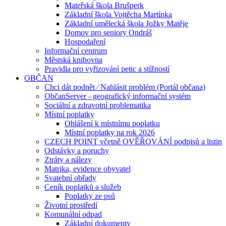
Mateřská škola Brušperk
Základní škola Vojtěcha Martínka
Základní umělecká škola Jožky Matěje
Domov pro seniory Ondráš
Hospodaření
Informační centrum
Městská knihovna
Pravidla pro vyřizování petic a stížností
OBČAN
Chci dát podnět ⁄ Nahlásit problém (Portál občana)
ObčanServer - geografický informační systém
Sociální a zdravotní problematika
Místní poplatky
Ohlášení k místnímu poplatku
Místní poplatky na rok 2026
CZECH POINT včetně OVĚŘOVÁNÍ podpisů a listin
Odstávky a poruchy
Ztráty a nálezy
Matrika, evidence obyvatel
Svatební obřady
Ceník poplatků a služeb
Poplatky ze psů
Životní prostředí
Komunální odpad
Základní dokumenty