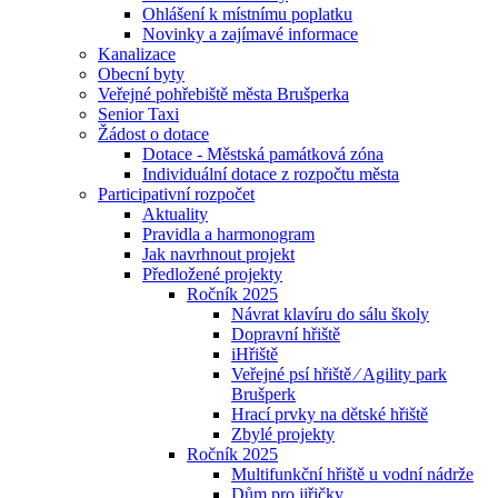
Ohlášení k místnímu poplatku
Novinky a zajímavé informace
Kanalizace
Obecní byty
Veřejné pohřebiště města Brušperka
Senior Taxi
Žádost o dotace
Dotace - Městská památková zóna
Individuální dotace z rozpočtu města
Participativní rozpočet
Aktuality
Pravidla a harmonogram
Jak navrhnout projekt
Předložené projekty
Ročník 2025
Návrat klavíru do sálu školy
Dopravní hřiště
iHřiště
Veřejné psí hřiště ⁄ Agility park
Brušperk
Hrací prvky na dětské hřiště
Zbylé projekty
Ročník 2025
Multifunkční hřiště u vodní nádrže
Dům pro jiřičky