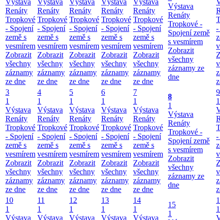
Výstava
Výstava
Výstava
Výstava
Výstava
V
Výstava
Renáty
Renáty
Renáty
Renáty
Renáty
R
Renáty
Tropkové
Tropkové
Tropkové
Tropkové
Tropkové
T
Tropkové -
- Spojení
- Spojení
- Spojení
- Spojení
- Spojení
-
Spojení země
země s
země s
země s
země s
země s
z
s vesmírem
vesmírem
vesmírem
vesmírem
vesmírem
vesmírem
v
Zobrazit
Zobrazit
Zobrazit
Zobrazit
Zobrazit
Zobrazit
Z
všechny
všechny
všechny
všechny
všechny
všechny
v
záznamy ze
záznamy
záznamy
záznamy
záznamy
záznamy
z
dne
ze dne
ze dne
ze dne
ze dne
ze dne
z
3
4
5
6
7
9
8
1
1
1
1
1
1
1
Výstava
Výstava
Výstava
Výstava
Výstava
V
Výstava
Renáty
Renáty
Renáty
Renáty
Renáty
R
Renáty
Tropkové
Tropkové
Tropkové
Tropkové
Tropkové
T
Tropkové -
- Spojení
- Spojení
- Spojení
- Spojení
- Spojení
-
Spojení země
země s
země s
země s
země s
země s
z
s vesmírem
vesmírem
vesmírem
vesmírem
vesmírem
vesmírem
v
Zobrazit
Zobrazit
Zobrazit
Zobrazit
Zobrazit
Zobrazit
Z
všechny
všechny
všechny
všechny
všechny
všechny
v
záznamy ze
záznamy
záznamy
záznamy
záznamy
záznamy
z
dne
ze dne
ze dne
ze dne
ze dne
ze dne
z
10
11
12
13
14
1
15
1
1
1
1
1
1
1
Výstava
Výstava
Výstava
Výstava
Výstava
V