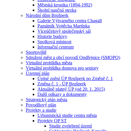
Městská kronika (1894-1992)
Školní naučná stezka
Národní dům Brušperk
Galerie Výtvarného centra Chagall
Památník Vojtěcha Martínka
Víceúčelový společenský sál
Historie budovy
Spolková místnost
Informační centrum
Sportoviště
Sdružení měst a obcí povodí Ondřejnice (SMOPO)
Virtuální prohlídka města
Virtuální prohlídka domova pro seniory
Územní plán
Úplné znění ÚP Brušperk po Změně č. 1
Změna č. 1 - ÚP Brušperk
Aktuálně platný ÚP (od 20. 1. 2015)
Další odkazy a dokumenty
Strategický plán města
Povodňový plán
Projekty a studie
Urbanistická studie centra města
Projekty OP ST
Studie zvelebení území