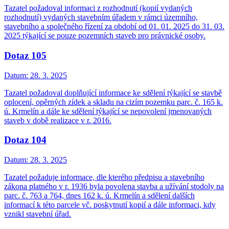
Tazatel požadoval informaci z rozhodnutí (kopií vydaných
rozhodnutí) vydaných stavebním úřadem v rámci územního,
stavebního a společného řízení za období od 01. 01. 2025 do 31. 03.
2025 týkající se pouze pozemních staveb pro právnické osoby.
Dotaz 105
Datum:
28. 3. 2025
Tazatel požadoval doplňující informace ke sdělení týkající se stavbě
oplocení, opěrných zídek a skladu na cizím pozemku parc. č. 165 k.
ú. Krmelín a dále ke sdělení týkající se nepovolení jmenovaných
staveb v době realizace v r. 2016.
Dotaz 104
Datum:
28. 3. 2025
Tazatel požaduje informace, dle kterého předpisu a stavebního
zákona platného v r. 1936 byla povolena stavba a užívání stodoly na
parc. č. 763 a 764, dnes 162 k. ú. Krmelín a sdělení dalších
informací k této parcele vč. poskytnutí kopií a dále informaci, kdy
vznikl stavební úřad.