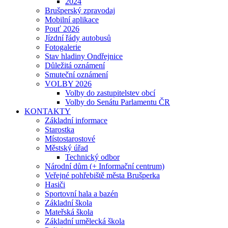
2024
Brušperský zpravodaj
Mobilní aplikace
Pouť 2026
Jízdní řády autobusů
Fotogalerie
Stav hladiny Ondřejnice
Důležitá oznámení
Smuteční oznámení
VOLBY 2026
Volby do zastupitelstev obcí
Volby do Senátu Parlamentu ČR
KONTAKTY
Základní informace
Starostka
Místostarostové
Městský úřad
Technický odbor
Národní dům (+ Informační centrum)
Veřejné pohřebiště města Brušperka
Hasiči
Sportovní hala a bazén
Základní škola
Mateřská škola
Základní umělecká škola