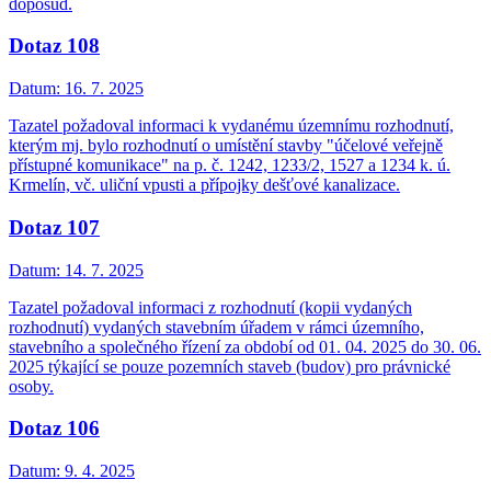
doposud.
Dotaz 108
Datum:
16. 7. 2025
Tazatel požadoval informaci k vydanému územnímu rozhodnutí,
kterým mj. bylo rozhodnutí o umístění stavby "účelové veřejně
přístupné komunikace" na p. č. 1242, 1233/2, 1527 a 1234 k. ú.
Krmelín, vč. uliční vpusti a přípojky dešťové kanalizace.
Dotaz 107
Datum:
14. 7. 2025
Tazatel požadoval informaci z rozhodnutí (kopii vydaných
rozhodnutí) vydaných stavebním úřadem v rámci územního,
stavebního a společného řízení za období od 01. 04. 2025 do 30. 06.
2025 týkající se pouze pozemních staveb (budov) pro právnické
osoby.
Dotaz 106
Datum:
9. 4. 2025