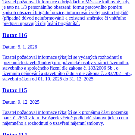
Tazatel požadoval informace o brigádách v Městské knihovně, kdy
je tato na 1/3 personálního obsazení: formu pracovního poměru,
způsob obsazení brigádní pozice, informování veřejnosti o brigádě
(případně důvod neinformování) a existenci směrnice či vnitřního
předpisu upravující přijímání brigádníků.
Dotaz 116
Datum:
5. 1. 2026
Tazatel požadoval informace týkající se vydaných rozhodnutí u
pozemních staveb (budov) pro právnické osoby v rámci územního,
stavebního a společného řízení dle zákona č. 183/2006 Sb., o
územním plánování a stavebního řádu a dle zákona č. 283/2021 Sb.,
stavební zákon od 01. 10. 2025 do 31. 12. 2025.
Dotaz 115
Datum:
9. 12. 2025
Tazatel požadoval informace týkající se k pronájmu části pozemku
parc. č. 2650 v k. ú. Brušperk včetně podkladů stanovujících cenu
nájemného a rozhodnutí o uzavření nájemní smlouvy.
Dotaz 114