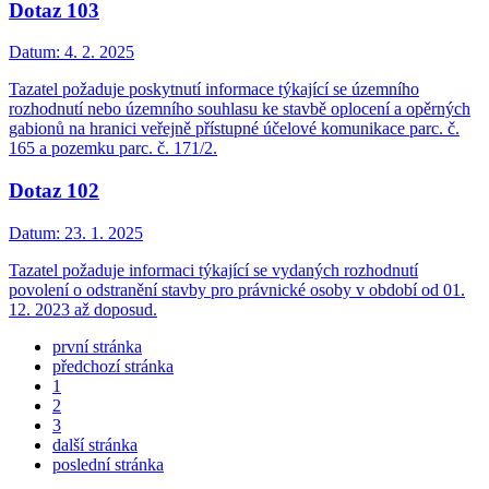
Dotaz 103
Datum:
4. 2. 2025
Tazatel požaduje poskytnutí informace týkající se územního
rozhodnutí nebo územního souhlasu ke stavbě oplocení a opěrných
gabionů na hranici veřejně přístupné účelové komunikace parc. č.
165 a pozemku parc. č. 171/2.
Dotaz 102
Datum:
23. 1. 2025
Tazatel požaduje informaci týkající se vydaných rozhodnutí
povolení o odstranění stavby pro právnické osoby v období od 01.
12. 2023 až doposud.
první stránka
předchozí stránka
1
2
3
další stránka
poslední stránka