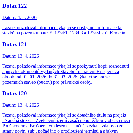
Dotaz 122
Datum:
4. 5. 2026
Tazatel požadoval informace týkající se poskytnutí informace ke
stavbě na pozemku parc. č. 1234/1, 1234/3 a 1234/4 k.ú. Krmelín.
Dotaz 121
Datum:
13. 4. 2026
Tazatel požadoval informace týkající se poskytnutí kopií rozhodnutí
a jiných dokumentů vydaných Stavebním úřadem Brušperk za
období od 01. 01. 2026 do 31. 03. 2026 týkající se pouze
pozemních staveb (budov) pro právnické osoby.
Dotaz 120
Datum:
13. 4. 2026
Tazatel požadoval informace týkající se dotačního titulu na projekt
"Naučná stezka - Zvelebení území zasaženého těžbou v oblasti mezi
Brušperkem a Brušperským lesem – naučná stezka", zda bylo ze
strany povin. subj. požádáno o prodloužení termínů a s jakým