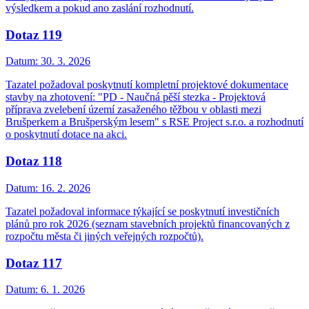
výsledkem a pokud ano zaslání rozhodnutí.
Dotaz 119
Datum:
30. 3. 2026
Tazatel požadoval poskytnutí kompletní projektové dokumentace
stavby na zhotovení: "PD - Naučná pěší stezka - Projektová
příprava zvelebení území zasaženého těžbou v oblasti mezi
Brušperkem a Brušperským lesem" s RSE Project s.r.o. a rozhodnutí
o poskytnutí dotace na akci.
Dotaz 118
Datum:
16. 2. 2026
Tazatel požadoval informace týkající se poskytnutí investičních
plánů pro rok 2026 (seznam stavebních projektů financovaných z
rozpočtu města či jiných veřejných rozpočtů).
Dotaz 117
Datum:
6. 1. 2026