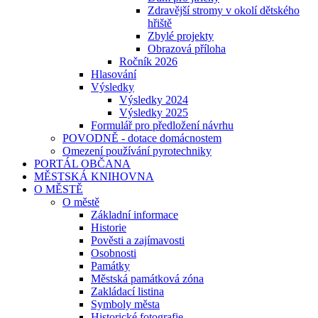
Zdravější stromy v okolí dětského
hřiště
Zbylé projekty
Obrazová příloha
Ročník 2026
Hlasování
Výsledky
Výsledky 2024
Výsledky 2025
Formulář pro předložení návrhu
POVODNĚ - dotace domácnostem
Omezení používání pyrotechniky
PORTÁL OBČANA
MĚSTSKÁ KNIHOVNA
O MĚSTĚ
O městě
Základní informace
Historie
Pověsti a zajímavosti
Osobnosti
Památky
Městská památková zóna
Zakládací listina
Symboly města
Historické fotografie