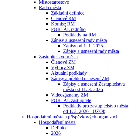
Místostarostové
Rada města
Základní definice
Členové RM
Komise RM
PORTÁL radního
Podklady na RM
Zápisy a usnesení rady města
Zápisy od 1. 1. 2025
Zápisy a usnesení rady města
Zastupitelstvo města
Členové ZM
Výbory ZM
Aktuální podklady
Zápisy a přehled usnesení ZM
Zápisy a usnesení Zastupitelstva
města od 11. 3. 2026
Videozáznamy ZM
PORTÁL zastupitele
Podklady pro zastupitelstvo města
od 1. 3. 2026 - UZOb
Hospodaření města a příspěvkových organizací
Hospodaření města
Definice
2026