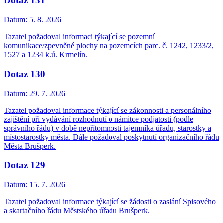
Dotaz 131
Datum:
5. 8. 2026
Tazatel požadoval informaci týkající se pozemní
komunikace/zpevněné plochy na pozemcích parc. č. 1242, 1233/2,
1527 a 1234 k.ú. Krmelín.
Dotaz 130
Datum:
29. 7. 2026
Tazatel požadoval informace týkající se zákonnosti a personálního
zajištění při vydávání rozhodnutí o námitce podjatosti (podle
správního řádu) v době nepřítomnosti tajemníka úřadu, starostky a
místostarostky města. Dále požadoval poskytnutí organizačního řádu
Města Brušperk.
Dotaz 129
Datum:
15. 7. 2026
Tazatel požadoval informace týkající se žádosti o zaslání Spisového
a skartačního řádu Městského úřadu Brušperk.