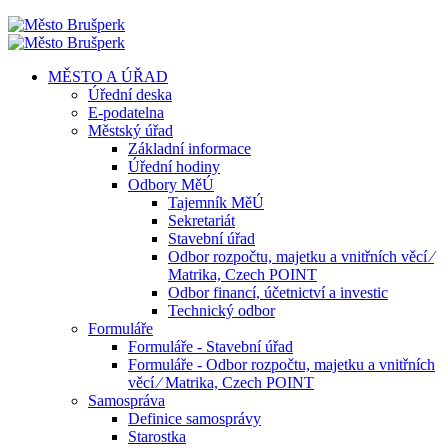
MĚSTO A ÚŘAD
Úřední deska
E-podatelna
Městský úřad
Základní informace
Úřední hodiny
Odbory MěÚ
Tajemník MěÚ
Sekretariát
Stavební úřad
Odbor rozpočtu, majetku a vnitřních věcí ⁄
Matrika, Czech POINT
Odbor financí, účetnictví a investic
Technický odbor
Formuláře
Formuláře - Stavební úřad
Formuláře - Odbor rozpočtu, majetku a vnitřních
věcí ⁄ Matrika, Czech POINT
Samospráva
Definice samosprávy
Starostka