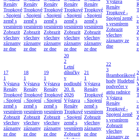
Výstava
Renáty
Renáty
Renáty
Renáty
Renáty
R
Renáty
Tropkové
Tropkové
Tropkové
Tropkové
Tropkové
T
Tropkové -
- Spojení
- Spojení
- Spojení
- Spojení
- Spojení
-
Spojení země
země s
země s
země s
země s
země s
z
s vesmírem
vesmírem
vesmírem
vesmírem
vesmírem
vesmírem
v
Zobrazit
Zobrazit
Zobrazit
Zobrazit
Zobrazit
Zobrazit
Z
všechny
všechny
všechny
všechny
všechny
všechny
v
záznamy ze
záznamy
záznamy
záznamy
záznamy
záznamy
z
dne
ze dne
ze dne
ze dne
ze dne
ze dne
z
20
2
22
Letní
3
17
18
19
dílničky
21
2
Bramborákové
1
1
1
v
1
1
hody
Hudební
Výstava
Výstava
Výstava
podloubí
Výstava
V
podvečer v
Renáty
Renáty
Renáty
20. 8.
Renáty
R
atriu radnice
Tropkové
Tropkové
Tropkové
2026
Tropkové
T
Výstava
- Spojení
- Spojení
- Spojení
Výstava
- Spojení
-
Renáty
země s
země s
země s
Renáty
země s
z
Tropkové -
vesmírem
vesmírem
vesmírem
Tropkové
vesmírem
v
Spojení země
Zobrazit
Zobrazit
Zobrazit
- Spojení
Zobrazit
Z
s vesmírem
všechny
všechny
všechny
země s
všechny
v
Zobrazit
záznamy
záznamy
záznamy
vesmírem
záznamy
z
všechny
ze dne
ze dne
ze dne
Zobrazit
ze dne
z
záznamy ze