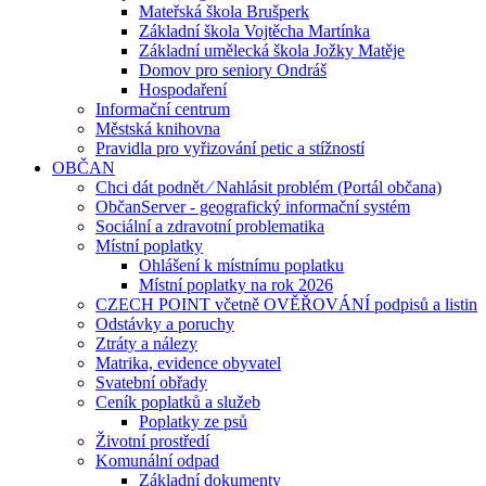
Mateřská škola Brušperk
Základní škola Vojtěcha Martínka
Základní umělecká škola Jožky Matěje
Domov pro seniory Ondráš
Hospodaření
Informační centrum
Městská knihovna
Pravidla pro vyřizování petic a stížností
OBČAN
Chci dát podnět ⁄ Nahlásit problém (Portál občana)
ObčanServer - geografický informační systém
Sociální a zdravotní problematika
Místní poplatky
Ohlášení k místnímu poplatku
Místní poplatky na rok 2026
CZECH POINT včetně OVĚŘOVÁNÍ podpisů a listin
Odstávky a poruchy
Ztráty a nálezy
Matrika, evidence obyvatel
Svatební obřady
Ceník poplatků a služeb
Poplatky ze psů
Životní prostředí
Komunální odpad
Základní dokumenty