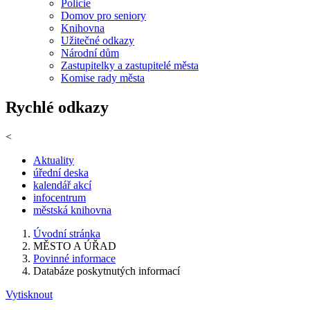
Policie
Domov pro seniory
Knihovna
Užitečné odkazy
Národní dům
Zastupitelky a zastupitelé města
Komise rady města
Rychlé odkazy
<
Aktuality
úřední deska
kalendář akcí
infocentrum
městská knihovna
Úvodní stránka
MĚSTO A ÚŘAD
Povinné informace
Databáze poskytnutých informací
Vytisknout