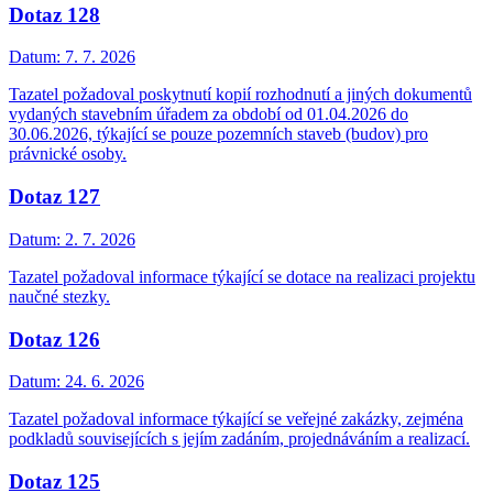
Dotaz 128
Datum:
7. 7. 2026
Tazatel požadoval poskytnutí kopií rozhodnutí a jiných dokumentů
vydaných stavebním úřadem za období od 01.04.2026 do
30.06.2026, týkající se pouze pozemních staveb (budov) pro
právnické osoby.
Dotaz 127
Datum:
2. 7. 2026
Tazatel požadoval informace týkající se dotace na realizaci projektu
naučné stezky.
Dotaz 126
Datum:
24. 6. 2026
Tazatel požadoval informace týkající se veřejné zakázky, zejména
podkladů souvisejících s jejím zadáním, projednáváním a realizací.
Dotaz 125