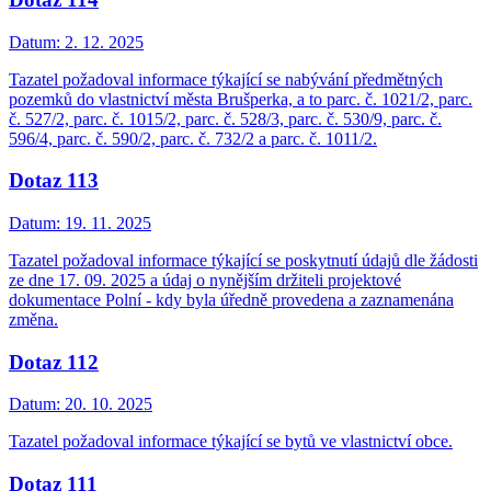
Datum:
2. 12. 2025
Tazatel požadoval informace týkající se nabývání předmětných
pozemků do vlastnictví města Brušperka, a to parc. č. 1021/2, parc.
č. 527/2, parc. č. 1015/2, parc. č. 528/3, parc. č. 530/9, parc. č.
596/4, parc. č. 590/2, parc. č. 732/2 a parc. č. 1011/2.
Dotaz 113
Datum:
19. 11. 2025
Tazatel požadoval informace týkající se poskytnutí údajů dle žádosti
ze dne 17. 09. 2025 a údaj o nynějším držiteli projektové
dokumentace Polní - kdy byla úředně provedena a zaznamenána
změna.
Dotaz 112
Datum:
20. 10. 2025
Tazatel požadoval informace týkající se bytů ve vlastnictví obce.
Dotaz 111