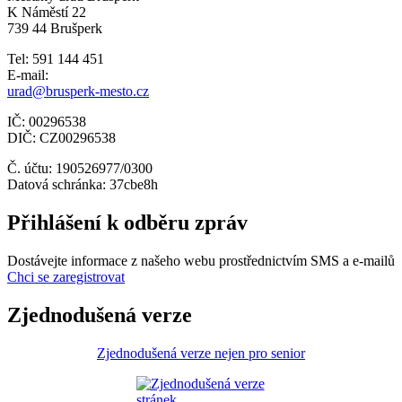
K Náměstí 22
739 44 Brušperk
Tel: 591 144 451
E-mail:
urad@brusperk-mesto.cz
IČ: 00296538
DIČ: CZ00296538
Č. účtu: 190526977/0300
Datová schránka: 37cbe8h
Přihlášení k odběru zpráv
Dostávejte informace z našeho webu prostřednictvím SMS a e-mailů
Chci se zaregistrovat
Zjednodušená verze
Zjednodušená verze nejen pro senior