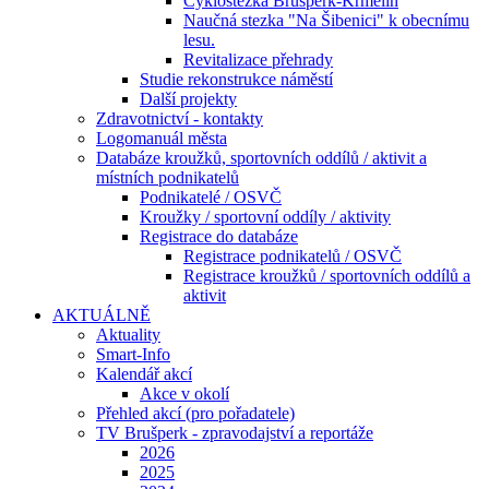
Cyklostezka Brušperk-Krmelín
Naučná stezka "Na Šibenici" k obecnímu
lesu.
Revitalizace přehrady
Studie rekonstrukce náměstí
Další projekty
Zdravotnictví - kontakty
Logomanuál města
Databáze kroužků, sportovních oddílů / aktivit a
místních podnikatelů
Podnikatelé / OSVČ
Kroužky / sportovní oddíly / aktivity
Registrace do databáze
Registrace podnikatelů / OSVČ
Registrace kroužků / sportovních oddílů a
aktivit
AKTUÁLNĚ
Aktuality
Smart-Info
Kalendář akcí
Akce v okolí
Přehled akcí (pro pořadatele)
TV Brušperk - zpravodajství a reportáže
2026
2025