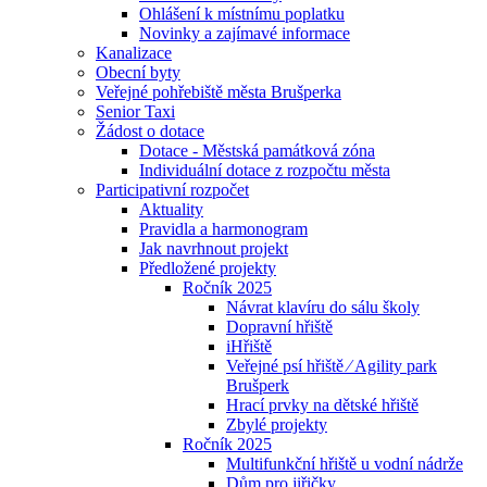
Ohlášení k místnímu poplatku
Novinky a zajímavé informace
Kanalizace
Obecní byty
Veřejné pohřebiště města Brušperka
Senior Taxi
Žádost o dotace
Dotace - Městská památková zóna
Individuální dotace z rozpočtu města
Participativní rozpočet
Aktuality
Pravidla a harmonogram
Jak navrhnout projekt
Předložené projekty
Ročník 2025
Návrat klavíru do sálu školy
Dopravní hřiště
iHřiště
Veřejné psí hřiště ⁄ Agility park
Brušperk
Hrací prvky na dětské hřiště
Zbylé projekty
Ročník 2025
Multifunkční hřiště u vodní nádrže
Dům pro jiřičky