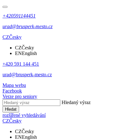
+420591144451
urad@brusperk-mesto.cz
CZ
Česky
CZ
Česky
EN
English
+420 591 144 451
urad@brusperk-mesto.cz
Mapa webu
Facebook
Verze pro seniory
Hledaný výraz
Hledat
rozšířené vyhledávání
CZ
Česky
CZ
Česky
EN
English