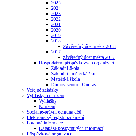
2025
2024
2023
2022
2021
2020
2019
2018
Závěrečný účet města 2018
2017
závěrečný účet města 2017
Hospodaření příspěvkových organizací
Základní škola
Základní umělecká škola
Mateřská škola
Domov seniorů Ondráš
Veřejné zakázky
Vyhlášky a nařízení
Vyhlášky
Nařízení
Sociálně-právní ochrana dětí
Elektronický registr oznámení
Povinné informace
Databáze poskytnutých informací
Příspěvkové organizace