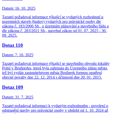
Datum:
16. 10. 2025
Tazatel požadoval informace týkající se vydaných rozhodnutí u
pozemních staveb (budov) vydaných pro právnické osoby dle
zákona č. 183/2006 Sb., o územním plánování a stavebního řádu a
dle zákona č. 283/2021 Sb., stavební zákon od 01. 07. 2025 - 30.
09. 2025.
Dotaz 110
Datum:
7. 10. 2025
Tazatel požadoval informace týkající se stavebního obvodu lokality
Polní v Brušperku, která byla zahrnuta do Územního plánu města,
jež byl vydán zastupitelstvem města Brušperk formou opatření
obecné povahy dne 22. 12. 2014 s účinností dne 20. 01. 2015.
Dotaz 109
Datum:
31. 7. 2025
Tazatel požadoval informaci k vydaným rozhodnutím - povolení o
odstranění stavby pro právnické osoby v období od 1. 10. 2024 až