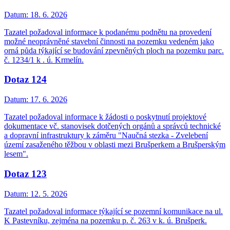
Datum:
18. 6. 2026
Tazatel požadoval informace k podanému podnětu na provedení
možné neoprávněné stavební činnosti na pozemku vedeném jako
orná půda týkající se budování zpevněných ploch na pozemku parc.
č. 1234/1 k . ú. Krmelín.
Dotaz 124
Datum:
17. 6. 2026
Tazatel požadoval informace k žádosti o poskytnutí projektové
dokumentace vč. stanovisek dotčených orgánů a správců technické
a dopravní infrastruktury k záměru "Naučná stezka - Zvelebení
území zasaženého těžbou v oblasti mezi Brušperkem a Brušperským
lesem".
Dotaz 123
Datum:
12. 5. 2026
Tazatel požadoval informace týkající se pozemní komunikace na ul.
K Pastevníku, zejména na pozemku p. č. 263 v k. ú. Brušperk.