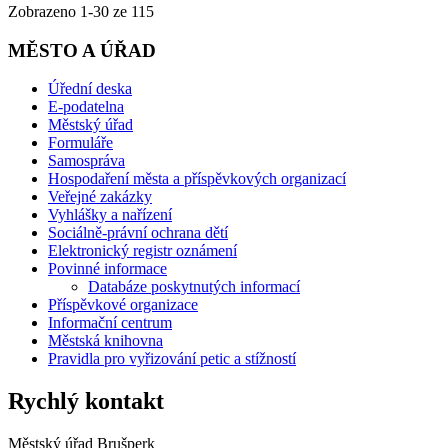
Zobrazeno
1
-
30
ze 115
MĚSTO A ÚŘAD
Úřední deska
E-podatelna
Městský úřad
Formuláře
Samospráva
Hospodaření města a příspěvkových organizací
Veřejné zakázky
Vyhlášky a nařízení
Sociálně-právní ochrana dětí
Elektronický registr oznámení
Povinné informace
Databáze poskytnutých informací
Příspěvkové organizace
Informační centrum
Městská knihovna
Pravidla pro vyřizování petic a stížností
Rychlý kontakt
Městský úřad Brušperk